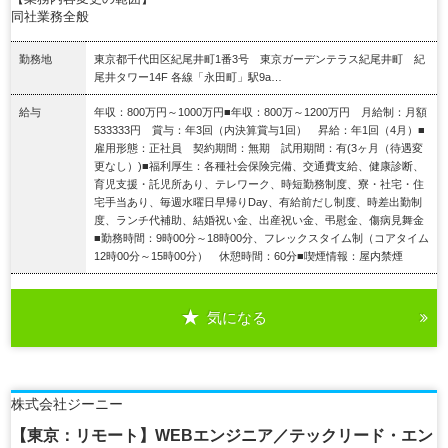
同社業務全般
勤務地
東京都千代田区紀尾井町1番3号 東京ガーデンテラス紀尾井町 紀
尾井タワー14F 各線「永田町」駅9a…
給与
年収：800万円～1000万円■年収：800万～1200万円 月給制：月額
533333円 賞与：年3回（内決算賞与1回） 昇給：年1回（4月）■
雇用形態：正社員 契約期間：無期 試用期間：有(3ヶ月（待遇変
更なし）)■福利厚生：各種社会保険完備、交通費支給、健康診断、
育児支援・託児所あり、テレワーク、時短勤務制度、寮・社宅・住
宅手当あり、毎週水曜日早帰りDay、有給前だし制度、時差出勤制
度、ランチ代補助、結婚祝い金、出産祝い金、弔慰金、傷病見舞金
■勤務時間：9時00分～18時00分、フレックスタイム制（コアタイム
12時00分～15時00分） 休憩時間：60分■喫煙情報：屋内禁煙
気になる
詳細を見る
株式会社ジーニー
【東京：リモート】WEBエンジニア／テックリード・エン