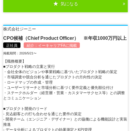
気になる
詳細を見る
株式会社ジーニー
CPO候補（Chief Product Officer） ※年収1000万円以上
正社員
紹介：
イーキャリアFA
に掲載
掲載期間：2026/5/21〜
【職務概要】
■プロダクト戦略の立案と実行
・会社全体のビジョンや事業戦略に基づいたプロダクト戦略の策定
・市場調査や競合分析を通じたプロダクトの方向性の決定
・ロードマップの作成・管理
・ユーザーリサーチと市場分析に基づく要件定義と優先順位付け
・ステークホルダー（経営層・営業・カスタマーサクセス等）との調整
とコミュニケーション
■プロダクト開発のリード
- 見込顧客との打ち合わせを通じた要件の策定
- 開発チーム（エンジニア・デザイナー）との協働による機能設計と実装
推進
- データ分析によるプロダクトの効果測定とKPI管理