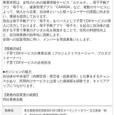
事業本部は、女性のための健康情報サービス「ルナルナ」、母子手帳ア
プリ「母子モ」、健康管理アプリ「CARADA」など、複数のサービスに
よって、個人から企業、自治体といった様々なユーザーの課題に向き合
い、価値を提供しております。
現在は母子手帳アプリ「母子モ」をベースとして子育てDXサービスの導
入に注力しております。母子手帳アプリ「母子モ」を起点に自治体の提
供する子育て事業のデジタル化を推進することで、住民の利便性向上
と、自治体業務の効率化に貢献します。
全国への拡販増加に伴い、メンバーを増員募集いたします。
【職務詳細】
・子育てDXサービスの事業企画（プロジェクトマネージャー、プロダク
トオーナー）
・子育てDXサービスの企画担当
■ポジションの魅力
自治体や中央省庁（内閣官房・厚労省・総務省等）と仕事をするチャン
スがあり、民間向けサービスとは違った価値観を経験でき、キャリアア
ップにつながります。
【業務内容変更の範囲】
同社業務全般
勤務地
東京都新宿区西新宿3‐20‐2東京オペラシティタワー 京王新線「初
台」駅徒歩4分 勤務地変更の範囲:…