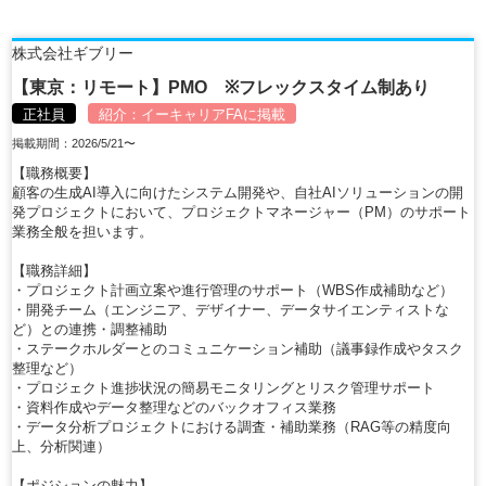
株式会社ギブリー
【東京：リモート】PMO ※フレックスタイム制あり
正社員
紹介：
イーキャリアFA
に掲載
掲載期間：2026/5/21〜
【職務概要】
顧客の生成AI導入に向けたシステム開発や、自社AIソリューションの開
発プロジェクトにおいて、プロジェクトマネージャー（PM）のサポート
業務全般を担います。
【職務詳細】
・プロジェクト計画立案や進行管理のサポート（WBS作成補助など）
・開発チーム（エンジニア、デザイナー、データサイエンティストな
ど）との連携・調整補助
・ステークホルダーとのコミュニケーション補助（議事録作成やタスク
整理など）
・プロジェクト進捗状況の簡易モニタリングとリスク管理サポート
・資料作成やデータ整理などのバックオフィス業務
・データ分析プロジェクトにおける調査・補助業務（RAG等の精度向
上、分析関連）
【ポジションの魅力】