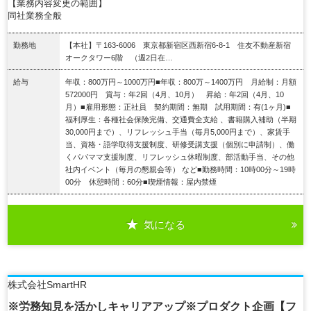
【業務内容変更の範囲】
同社業務全般
勤務地
【本社】〒163-6006 東京都新宿区西新宿6-8-1 住友不動産新宿
オークタワー6階 （週2日在…
給与
年収：800万円～1000万円■年収：800万～1400万円 月給制：月額
572000円 賞与：年2回（4月、10月） 昇給：年2回（4月、10
月）■雇用形態：正社員 契約期間：無期 試用期間：有(1ヶ月)■
福利厚生：各種社会保険完備、交通費全支給 、書籍購入補助（半期
30,000円まで）、リフレッシュ手当（毎月5,000円まで）、家賃手
当、資格・語学取得支援制度、研修受講支援（個別に申請制）、働
くパパママ支援制度、リフレッシュ休暇制度、部活動手当、その他
社内イベント（毎月の懇親会等） など■勤務時間：10時00分～19時
00分 休憩時間：60分■喫煙情報：屋内禁煙
気になる
詳細を見る
株式会社SmartHR
※労務知見を活かしキャリアアップ※プロダクト企画【フ