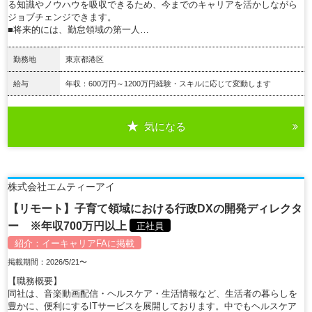
る知識やノウハウを吸収できるため、今までのキャリアを活かしながら
ジョブチェンジできます。
■将来的には、勤怠領域の第一人…
勤務地
東京都港区
給与
年収：600万円～1200万円経験・スキルに応じて変動します
気になる
詳細を見る
株式会社エムティーアイ
【リモート】子育て領域における行政DXの開発ディレクタ
ー ※年収700万円以上
正社員
紹介：
イーキャリアFA
に掲載
掲載期間：2026/5/21〜
【職務概要】
同社は、音楽動画配信・ヘルスケア・生活情報など、生活者の暮らしを
豊かに、便利にするITサービスを展開しております。中でもヘルスケア