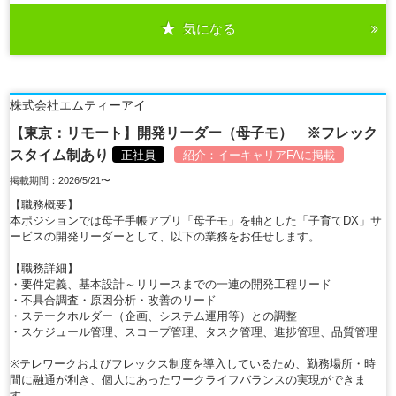
気になる
詳細を見る
株式会社エムティーアイ
【東京：リモート】開発リーダー（母子モ） ※フレック
スタイム制あり
正社員
紹介：
イーキャリアFA
に掲載
掲載期間：2026/5/21〜
【職務概要】
本ポジションでは母子手帳アプリ「母子モ」を軸とした「子育てDX」サ
ービスの開発リーダーとして、以下の業務をお任せします。
【職務詳細】
・要件定義、基本設計～リリースまでの一連の開発工程リード
・不具合調査・原因分析・改善のリード
・ステークホルダー（企画、システム運用等）との調整
・スケジュール管理、スコープ管理、タスク管理、進捗管理、品質管理
※テレワークおよびフレックス制度を導入しているため、勤務場所・時
間に融通が利き、個人にあったワークライフバランスの実現ができま
す。