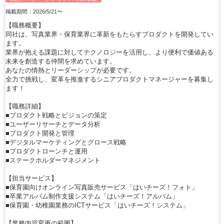
掲載期間：2026/5/21〜
【職務概要】
同社は、写真業界・保育業界に革新をもたらすプロダクトを開発してい
ます。
業界が抱える課題に対してテクノロジーを活用し、より便利で価値ある
未来を創造する仲間を求めています。
あなたの情熱とリーダーシップが必要です。
全力で挑戦し、変革を推進するシニアプロダクトマネージャーを募集し
ます！
【職務詳細】
■プロダクト戦略とビジョンの策定
■ユーザーリサーチとデータ分析
■プロダクト開発と管理
■デジタルマーケティングとグロース戦略
■プロダクトローンチと運用
■ステークホルダーマネジメント
【担当サービス】
■保育園向けオンライン写真販売サービス「はいチーズ！フォト」
■卒業アルバム制作支援システム「はいチーズ！アルバム」
■保育園・幼稚園業務のICTサービス「はいチーズ！システム」
【業務内容変更の範囲】