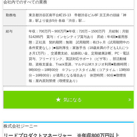
会社内でのすべての業務
勤務地
東京都渋谷区南平台町15-13 帝都渋谷ビル8F 京王井の頭線「神
泉」駅より徒歩5分 各線「渋谷」駅…
給与
年収：700万円～900万円■年収：720万～1500万円 月給制：月額
514285円 賞与：インセンティブ賞与あり 昇給：年4回■雇用形
態：正社員 契約期間：無期 試用期間：有(3ヶ月（試用期間中の
条件変更なし）)■福利厚生：家族手当（18歳未満の子ども1人につ
き月1万円）、交通費支給、結婚祝い金、定期健康診断、PC・電話
貸与、フリードリンク、英語対応サポート（ビザ等）、部活動補
助、資格支援金、Track受講、マルチLLMスタジオ利用■勤務時間：
9時00分～18時00分 ※フレックスタイム制（コアタイム：13時00
分～16時00分）が適用となる場合あり 休憩時間：60分■喫煙情
報：屋内原則禁煙（喫煙室あり）
気になる
詳細を見る
株式会社ジーニー
リードプロダクトマネージャー ※年収800万円以上