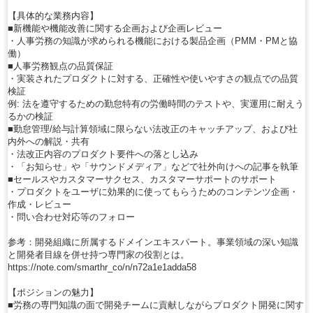
【具体的な業務内容】
■新機能や機能改善に関する企画および企画レビュー
・人事労務の知識が求められる機能における製品企画（PMM・PMと協
働）
■人事労務観点の品質保証
・実装されたプロダクトに対する、正確性や使いやすさの観点での品質
検証
例: 法を遵守するための勤怠特有の労働時間のテストや、実運用に耐えう
るかの検証
■勤怠管理/給与計算領域に限らない法改正のキャッチアップ、および社
内外への解説・共有
・法改正内容のプロダクト要件への落とし込み
・「お知らせ」や「サウンドメディア」などで社外向けへの記事を執筆
■セールスやカスタマーサクセス、カスタマーサポートのサポート
・プロダクトをユーザに効果的に使ってもらうためのコンテンツ企画・
作成・レビュー
・問い合わせ対応等のフォロー
参考：開発組織に所属するドメインエキスパート。事業領域の深い知識
と開発者目線を併せ持つ専門家の役割とは。
https://note.com/smarthr_co/n/n72a1e1adda58
【ポジションの魅力】
■労務の専門知識の面で開発チームに貢献しながらプロダクト開発に関す