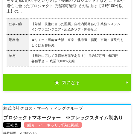
を変えるのが苦手という方は『長期のプロジェクト』など スキルや
適性に合ったプロジェクトで活躍可能◎ その理由は【常時100件以
上】の...
仕事内容
【希望・技術に合った配属／自社内開発あり】業務システム・
インフラエンジニア・組込みソフト開発など
勤務地
★リモート可能★大阪・東京・北海道・福岡・宮崎・鹿児島も
しくはお客様先
給与
【経験に応じて前職給与保証あり！】 月給30万円～60万円 ＋
各種手当 ＋ 残業代100％支給 ...
気になる
株式会社クロス・マーケティンググループ
プロジェクトマネージャー ※フレックスタイム制あり
正社員
紹介：
イーキャリアFA
に掲載
掲載期間：2026/5/21〜