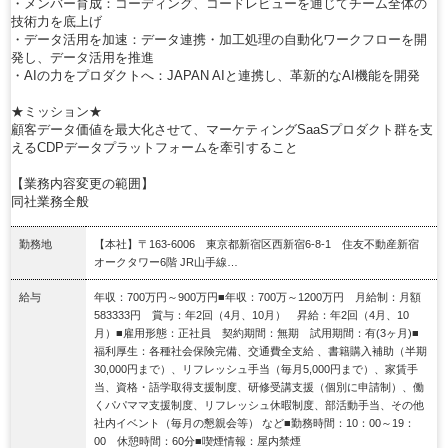
・メンバー育成：コーディング、コードレビューを通じてチーム全体の
技術力を底上げ
・データ活用を加速：データ連携・加工処理の自動化ワークフローを開
発し、データ活用を推進
・AIの力をプロダクトへ：JAPAN AIと連携し、革新的なAI機能を開発
★ミッション★
顧客データ価値を最大化させて、マーケティングSaaSプロダクト群を支
えるCDPデータプラットフォームを牽引すること
【業務内容変更の範囲】
同社業務全般
勤務地
【本社】〒163-6006 東京都新宿区西新宿6-8-1 住友不動産新宿
オークタワー6階 JR山手線…
給与
年収：700万円～900万円■年収：700万～1200万円 月給制：月額
583333円 賞与：年2回（4月、10月） 昇給：年2回（4月、10
月）■雇用形態：正社員 契約期間：無期 試用期間：有(3ヶ月)■
福利厚生：各種社会保険完備、交通費全支給 、書籍購入補助（半期
30,000円まで）、リフレッシュ手当（毎月5,000円まで）、家賃手
当、資格・語学取得支援制度、研修受講支援（個別に申請制）、働
くパパママ支援制度、リフレッシュ休暇制度、部活動手当、その他
社内イベント（毎月の懇親会等） など■勤務時間：10：00～19：
00 休憩時間：60分■喫煙情報：屋内禁煙