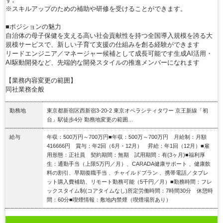
※スキルアップのための補助や研修を受けることができます。
■ポジションの魅力
自治体の母子保健を支える高い社会貢献性を持つ全国導入規模を誇る大
規模サービスで、新しい子育て支援の仕組みを創る経験ができます
リードエンジニア／マネージャー候補として成長可能です生成AI活用・
AI駆動開発など、先端的な開発スタイルの推進メンバーになれます
【業務内容変更の範囲】
同社業務全般
勤務地
東京都新宿区西新宿3‐20‐2 東京オペラシティタワー 京王新線「初
台」駅徒歩4分 勤務地変更の範囲…
給与
年収：500万円～700万円■年収：500万～700万円 月給制：月額
416666円 賞与：年2回（6月・12月） 昇給：年1回（12月）■雇
用形態：正社員 契約期間：無期 試用期間：有(3ヶ月)■福利厚
生：通勤手当（上限5万円／月）、CARADA健康サポート 、健康飲
料の割引、早期復職手当 、チャイルドプラン 、携帯電話／タブレ
ット購入費補助、リモート勤務可能（5千円／月）■勤務時間：フレ
ックスタイム制(コアタイムなし)所定労働時間：7時間30分 休憩時
間：60分■喫煙情報：敷地内禁煙（喫煙場所あり）