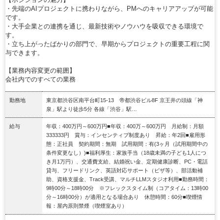
・先端のAIプロジェクトに携わりながら、PMへのキャリアアップが可能
です。
・大手企業との連携を通じ、最新技術やノウハウを吸収できる環境で
す。
・立ち上がったばかりの部門で、早期からプロジェクトの重要工程に関
与できます。
【業務内容変更の範囲】
会社内でのすべての業務
勤務地
東京都渋谷区南平台町15-13 帝都渋谷ビル8F 京王井の頭線「神
泉」駅より徒歩5分 各線「渋谷」駅…
給与
年収：400万円～600万円■年収：400万～600万円 月給制：月額
333333円 賞与：インセンティブ制度あり 昇給：年2回■雇用形
態：正社員 契約期間：無期 試用期間：有(3ヶ月（試用期間中の
条件変更なし）)■福利厚生：家族手当（18歳未満の子ども1人につ
き月1万円）、交通費支給、結婚祝い金、定期健康診断、PC・電話
貸与、フリードリンク、英語対応サポート（ビザ等）、部活動補
助、資格支援金、Track受講、マルチLLMスタジオ利用■勤務時間：
9時00分～18時00分 ※フレックスタイム制（コアタイム：13時00
分～16時00分）が適用となる場合あり 休憩時間：60分■喫煙情
報：屋内原則禁煙（喫煙室あり）