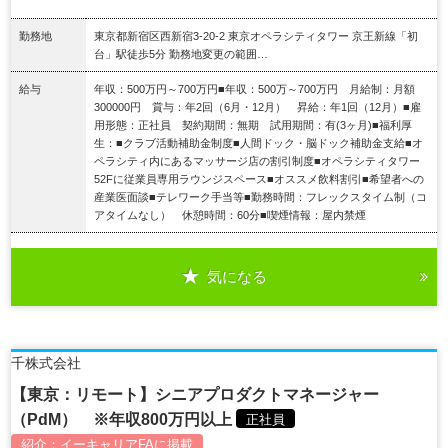
勤務地
東京都新宿区西新宿3‐20‐2 東京オペラシティタワー 京王新線「初
台」駅徒歩5分 勤務地変更の範囲…
給与
年収：500万円～700万円■年収：500万～700万円 月給制：月額
300000円 賞与：年2回（6月・12月） 昇給：年1回（12月）■雇
用形態：正社員 契約期間：無期 試用期間：有(3ヶ月)■福利厚
生：■クラブ活動補助金制度■人間ドック・脳ドック補助金支給■オ
ペラシティ内にあるマッサージ店の割引制度■オペラシティタワー
52Fに従業員専用ラウンジスペース■オススメ飲料割引■希望者への
産業医面談■テレワーク手当等■勤務時間：フレックスタイム制（コ
アタイムなし） 休憩時間：60分■喫煙情報：屋内禁煙
気になる
詳細を見る
千株式会社
【東京：リモート】シニアプロダクトマネージャー
（PdM） ※年収800万円以上
正社員
紹介：
イーキャリアFA
に掲載