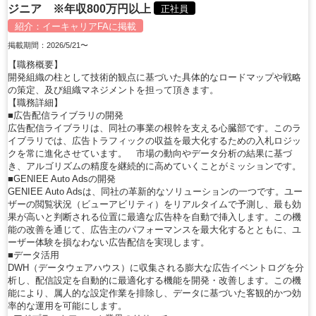
ジニア ※年収800万円以上
正社員
紹介：
イーキャリアFA
に掲載
掲載期間：2026/5/21〜
【職務概要】
開発組織の柱として技術的観点に基づいた具体的なロードマップや戦略
の策定、及び組織マネジメントを担って頂きます。
【職務詳細】
■広告配信ライブラリの開発
広告配信ライブラリは、同社の事業の根幹を支える心臓部です。このラ
イブラリでは、広告トラフィックの収益を最大化するための入札ロジッ
クを常に進化させています。 市場の動向やデータ分析の結果に基づ
き、アルゴリズムの精度を継続的に高めていくことがミッションです。
■GENIEE Auto Adsの開発
GENIEE Auto Adsは、同社の革新的なソリューションの一つです。ユー
ザーの閲覧状況（ビューアビリティ）をリアルタイムで予測し、最も効
果が高いと判断される位置に最適な広告枠を自動で挿入します。この機
能の改善を通じて、広告主のパフォーマンスを最大化するとともに、ユ
ーザー体験を損なわない広告配信を実現します。
■データ活用
DWH（データウェアハウス）に収集される膨大な広告イベントログを分
析し、配信設定を自動的に最適化する機能を開発・改善します。この機
能により、属人的な設定作業を排除し、データに基づいた客観的かつ効
率的な運用を可能にします。