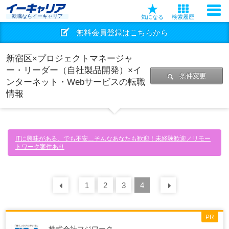
転職ならイーキャリア
気になる
検索履歴
無料会員登録はこちらから
新宿区×プロジェクトマネージャ
ー・リーダー（自社製品開発）×イ
条件変更
ンターネット・Webサービスの転職
情報
ITに興味がある、でも不安…そんなあなたも歓迎！未経験歓迎／リモー
トワーク案件あり
前の
1
30
2
件
3
4
次の
30
件
PR