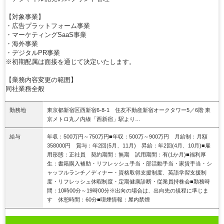
【対象事業】
・広告プラットフォーム事業
・マーケティングSaaS事業
・海外事業
・デジタルPR事業
※初期配属は面接を通じて決定いたします。
【業務内容変更の範囲】
同社業務全般
勤務地
東京都新宿区西新宿6-8-1 住友不動産新宿オークタワー5／6階 東
京メトロ丸ノ内線「西新宿」駅より…
給与
年収：500万円～750万円■年収：500万～900万円 月給制：月額
358000円 賞与：年2回(5月、11月) 昇給：年2回(4月、10月)■雇
用形態：正社員 契約期間：無期 試用期間：有(1か月)■福利厚
生：書籍購入補助・リフレッシュ手当・部活動手当・家賃手当・シ
ャッフルランチ／ディナー・資格取得支援制度、英語学習支援制
度・リフレッシュ休暇制度・定期健康診断・従業員持株会■勤務時
間：10時00分～19時00分※出向の場合は、出向先の規程に準じま
す 休憩時間：60分■喫煙情報：屋内禁煙