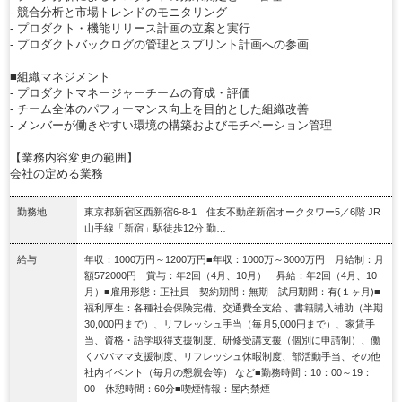
- 競合分析と市場トレンドのモニタリング
- プロダクト・機能リリース計画の立案と実行
- プロダクトバックログの管理とスプリント計画への参画
■組織マネジメント
- プロダクトマネージャーチームの育成・評価
- チーム全体のパフォーマンス向上を目的とした組織改善
- メンバーが働きやすい環境の構築およびモチベーション管理
【業務内容変更の範囲】
会社の定める業務
勤務地
東京都新宿区西新宿6-8-1 住友不動産新宿オークタワー5／6階 JR
山手線「新宿」駅徒歩12分 勤…
給与
年収：1000万円～1200万円■年収：1000万～3000万円 月給制：月
額572000円 賞与：年2回（4月、10月） 昇給：年2回（4月、10
月）■雇用形態：正社員 契約期間：無期 試用期間：有(１ヶ月)■
福利厚生：各種社会保険完備、交通費全支給 、書籍購入補助（半期
30,000円まで）、リフレッシュ手当（毎月5,000円まで）、家賃手
当、資格・語学取得支援制度、研修受講支援（個別に申請制）、働
くパパママ支援制度、リフレッシュ休暇制度、部活動手当、その他
社内イベント（毎月の懇親会等） など■勤務時間：10：00～19：
00 休憩時間：60分■喫煙情報：屋内禁煙