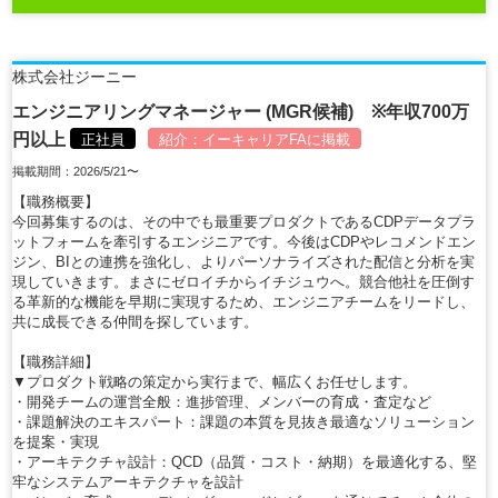
株式会社ジーニー
エンジニアリングマネージャー (MGR候補) ※年収700万
円以上
正社員
紹介：
イーキャリアFA
に掲載
掲載期間：2026/5/21〜
【職務概要】
今回募集するのは、その中でも最重要プロダクトであるCDPデータプラ
ットフォームを牽引するエンジニアです。今後はCDPやレコメンドエン
ジン、BIとの連携を強化し、よりパーソナライズされた配信と分析を実
現していきます。まさにゼロイチからイチジュウへ。競合他社を圧倒す
る革新的な機能を早期に実現するため、エンジニアチームをリードし、
共に成長できる仲間を探しています。
【職務詳細】
▼プロダクト戦略の策定から実行まで、幅広くお任せします。
・開発チームの運営全般：進捗管理、メンバーの育成・査定など
・課題解決のエキスパート：課題の本質を見抜き最適なソリューション
を提案・実現
・アーキテクチャ設計：QCD（品質・コスト・納期）を最適化する、堅
牢なシステムアーキテクチャを設計