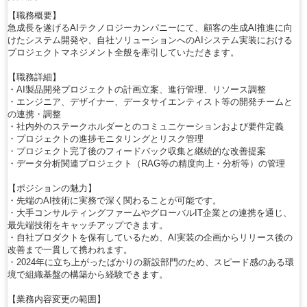
【職務概要】
急成長を遂げるAIテクノロジーカンパニーにて、顧客の生成AI推進に向
けたシステム開発や、自社ソリューションへのAIシステム実装における
プロジェクトマネジメント全般を牽引していただきます。
【職務詳細】
・AI製品開発プロジェクトの計画立案、進行管理、リソース調整
・エンジニア、デザイナー、データサイエンティスト等の開発チームと
の連携・調整
・社内外のステークホルダーとのコミュニケーションおよび要件定義
・プロジェクトの進捗モニタリングとリスク管理
・プロジェクト完了後のフィードバック収集と継続的な改善提案
・データ分析関連プロジェクト（RAG等の精度向上・分析等）の管理
【ポジションの魅力】
・先端のAI技術に実務で深く関わることが可能です。
・大手コンサルティングファームやグローバルIT企業との連携を通じ、
最先端技術をキャッチアップできます。
・自社プロダクトを保有しているため、AI実装の企画からリリース後の
改善まで一貫して携われます。
・2024年に立ち上がったばかりの新設部門のため、スピード感のある環
境で組織基盤の構築から経験できます。
【業務内容変更の範囲】