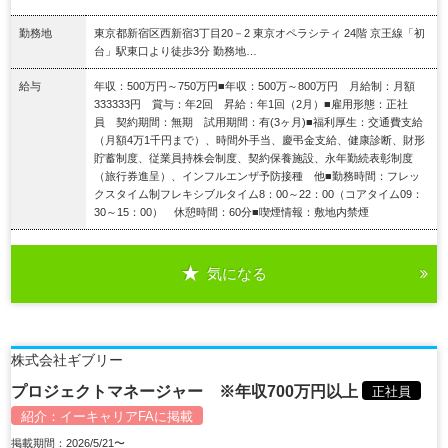
勤務地
東京都新宿区西新宿3丁目20－2 東京オペラシティ 24階 京王線「初
台」駅東口より徒歩3分 勤務地…
給与
年収：500万円～750万円■年収：500万～800万円 月給制：月額
333333円 賞与：年2回 昇給：年1回（2月）■雇用形態：正社
員 契約期間：無期 試用期間：有(3ヶ月)■福利厚生：交通費支給
（月額4万1千円まで）、時間外手当、慶弔金支給、健康診断、財形
貯蓄制度、従業員持株会制度、契約保養施設、永年勤続表彰制度
（旅行券進呈）、インフルエンザ予防接種 他■勤務時間：フレッ
クスタイム制フレキシブルタイム8：00～22：00（コアタイム09：
30～15：00） 休憩時間：60分■喫煙情報：敷地内禁煙
気になる
詳細を見る
株式会社ギブリー
プロジェクトマネージャー ※年収700万円以上
正社員
紹介：
イーキャリアFA
に掲載
掲載期間：2026/5/21〜