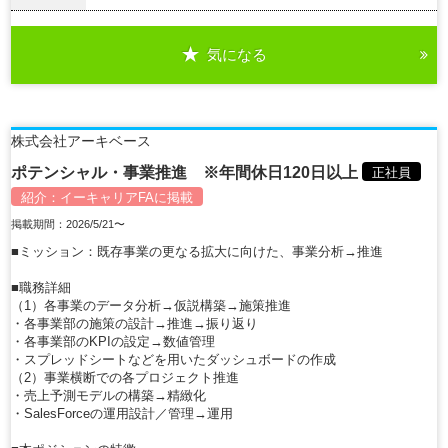
気になる
詳細を見る
株式会社アーキベース
ポテンシャル・事業推進 ※年間休日120日以上
正社員
紹介：
イーキャリアFA
に掲載
掲載期間：2026/5/21〜
■ミッション：既存事業の更なる拡大に向けた、事業分析→推進
■職務詳細
（1）各事業のデータ分析→仮説構築→施策推進
・各事業部の施策の設計→推進→振り返り
・各事業部のKPIの設定→数値管理
・スプレッドシートなどを用いたダッシュボードの作成
（2）事業横断での各プロジェクト推進
・売上予測モデルの構築→精緻化
・SalesForceの運用設計／管理→運用