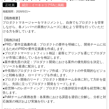
正社員
紹介：
イーキャリアFA
に掲載
掲載期間：2026/5/21〜
【職務概要】
プロダクトマネージャーをマネジメントし、自身でもプロダクトを管掌
しながら、各メンバーの業務がスムーズに進むよう管理を行っていただ
ける方を探しています。
【職務詳細】
●PRD／要件定義書作成：プロダクトの要件を明確にし、開発チームに伝
えるためのPRDや要件定義書を作成します。
●プロダクトマーケットフィット検証：顧客ヒアリングを通じてプロダク
トが市場に適合しているかを検証します。
●案件優先度の決定：プロダクト開発における案件の優先順位を決定し、
リソースを最適に配分します。
●中長期のプロダクトロードマップ作成：プロダクトの中長期的なビジョ
ンと戦略を描き、ロードマップを作成します。
●プロダクト開発のリード：プロダクト開発チーム全体に対して方針を提
示し、先頭に立ってプロダクト開発をリードします。
●経営陣へのレポーティング：プロダクトの進捗状況や成果を経営陣に報
告します。
●PdMチームの業務改善：各業務における課題を適切に分解し、分析と対
応施策の検討および実施を行います。