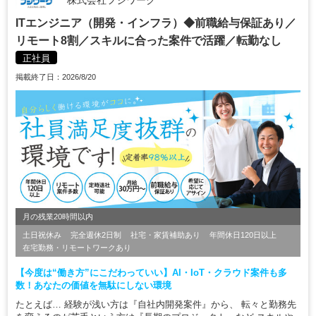
株式会社フジワーク
ITエンジニア（開発・インフラ）◆前職給与保証あり／
リモート8割／スキルに合った案件で活躍／転勤なし
正社員
掲載終了日：2026/8/20
月の残業20時間以内
土日祝休み
完全週休2日制
社宅・家賃補助あり
年間休日120日以上
在宅勤務・リモートワークあり
【今度は“働き方”にこだわっていい】AI・IoT・クラウド案件も多
数！あなたの価値を無駄にしない環境
たとえば… 経験が浅い方は『自社内開発案件』から、 転々と勤務先