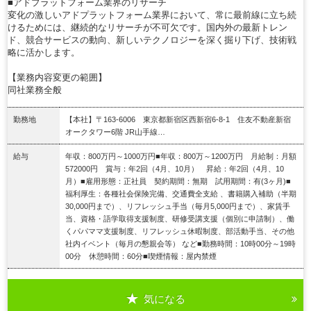
■アドプラットフォーム業界のリサーチ
変化の激しいアドプラットフォーム業界において、常に最前線に立ち続
けるためには、継続的なリサーチが不可欠です。国内外の最新トレン
ド、競合サービスの動向、新しいテクノロジーを深く掘り下げ、技術戦
略に活かします。
【業務内容変更の範囲】
同社業務全般
勤務地
【本社】〒163-6006 東京都新宿区西新宿6-8-1 住友不動産新宿
オークタワー6階 JR山手線…
給与
年収：800万円～1000万円■年収：800万～1200万円 月給制：月額
572000円 賞与：年2回（4月、10月） 昇給：年2回（4月、10
月）■雇用形態：正社員 契約期間：無期 試用期間：有(3ヶ月)■
福利厚生：各種社会保険完備、交通費全支給 、書籍購入補助（半期
30,000円まで）、リフレッシュ手当（毎月5,000円まで）、家賃手
当、資格・語学取得支援制度、研修受講支援（個別に申請制）、働
くパパママ支援制度、リフレッシュ休暇制度、部活動手当、その他
社内イベント（毎月の懇親会等） など■勤務時間：10時00分～19時
00分 休憩時間：60分■喫煙情報：屋内禁煙
気になる
詳細を見る