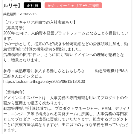
ルリモ】
正社員
紹介：
イーキャリアFA
に掲載
掲載期間：2026/5/21〜
【パソナキャリア経由での入社実績あり】
【募集背景】
2030年に向け、人的資本経営プラットフォームとなることを目指してい
ます。
その一歩として、従来の?社?続きや給与明細などの労務領域に加え、勤
怠管理?給与計算の機能提供を開始しました。
労務領域の拡?に伴い、さらに広く?深いドメインへの理解が急務とな
り、増員となります。
参考：成熟市場に参入する難しさとおもしろさ ―― 勤怠管理機能PMの
三好さんにインタビュー
https://tech.smarthr.jp/entry/2025/06/11/120100
【業務内容】
ドメインエキスパートは、人事労務の専門知識を用いてプロダクトの企
画から運用まで幅広く携わります。
勤怠管理/給与計算領域では、プロダクトマネージャー、PMM、デザイナ
ー、エンジニア等で構成される開発チームに所属し、人事労務の専門家
としてプロダクトの成長に貢献していただきます。担当するプロダクト
ごとに貢献方法は異なりますが、主に以下のような業務を担っていただ
きます。