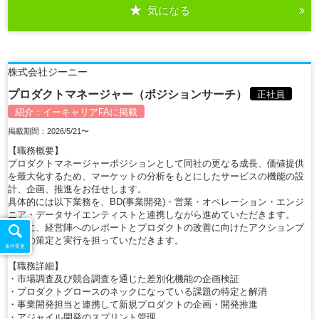
気になる
詳細を見る
株式会社ジーニー
プロダクトマネージャー（ポジションサーチ）
正社員
紹介：
イーキャリアFA
に掲載
掲載期間：2026/5/21〜
【職務概要】
プロダクトマネージャーポジションとして同社の更なる成長、価値提供
を最大化するため、マーケットの分析をもとにしたサービスの機能の設
計、企画、推進をお任せします。
具体的には以下業務を、BD(事業開発)・営業・オペレーション・エンジ
ニア・データサイエンティストと連携しながら進めていただきます。
同時に、経営陣へのレポートとプロダクトの改善に向けたアクションプ
ランの策定と実行を担っていただきます。
条件変更
【職務詳細】
・市場調査及び競合調査を通じた差別化機能の企画検証
・プロダクトグロースのネックになっている課題の特定と解消
・事業開発担当と連携して新規プロダクトの企画・開発推進
・アジャイル開発のスプリント管理