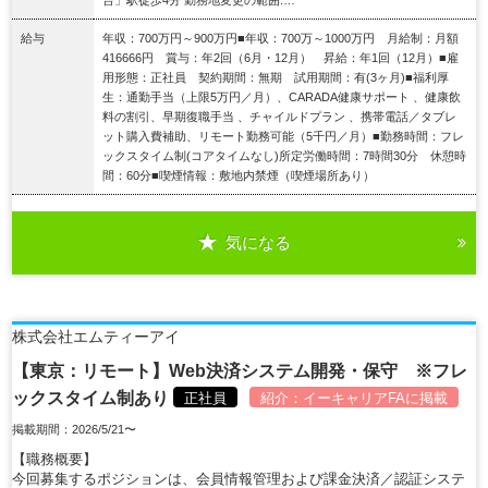
給与
年収：700万円～900万円■年収：700万～1000万円 月給制：月額
416666円 賞与：年2回（6月・12月） 昇給：年1回（12月）■雇
用形態：正社員 契約期間：無期 試用期間：有(3ヶ月)■福利厚
生：通勤手当（上限5万円／月）、CARADA健康サポート 、健康飲
料の割引、早期復職手当 、チャイルドプラン 、携帯電話／タブレ
ット購入費補助、リモート勤務可能（5千円／月）■勤務時間：フレ
ックスタイム制(コアタイムなし)所定労働時間：7時間30分 休憩時
間：60分■喫煙情報：敷地内禁煙（喫煙場所あり）
気になる
詳細を見る
株式会社エムティーアイ
【東京：リモート】Web決済システム開発・保守 ※フレ
ックスタイム制あり
正社員
紹介：
イーキャリアFA
に掲載
掲載期間：2026/5/21〜
【職務概要】
今回募集するポジションは、会員情報管理および課金決済／認証システ