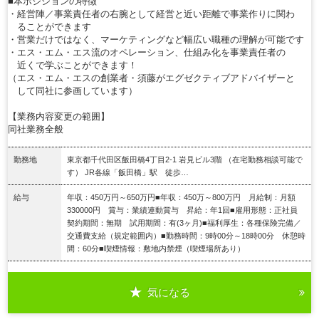
■本ポジションの特徴
・経営陣／事業責任者の右腕として経営と近い距離で事業作りに関わ
ることができます
・営業だけではなく、マーケティングなど幅広い職種の理解が可能です
・エス・エム・エス流のオペレーション、仕組み化を事業責任者の
近くで学ぶことができます！
（エス・エム・エスの創業者・須藤がエグゼクティブアドバイザーと
して同社に参画しています）
【業務内容変更の範囲】
同社業務全般
勤務地
東京都千代田区飯田橋4丁目2-1 岩見ビル3階 （在宅勤務相談可能で
す） JR各線「飯田橋」駅 徒歩…
給与
年収：450万円～650万円■年収：450万～800万円 月給制：月額
330000円 賞与：業績連動賞与 昇給：年1回■雇用形態：正社員
契約期間：無期 試用期間：有(3ヶ月)■福利厚生：各種保険完備／
交通費支給（規定範囲内）■勤務時間：9時00分～18時00分 休憩時
間：60分■喫煙情報：敷地内禁煙（喫煙場所あり）
気になる
詳細を見る