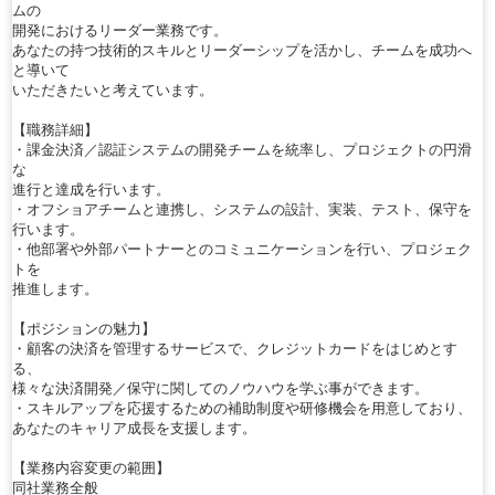
ムの
開発におけるリーダー業務です。
あなたの持つ技術的スキルとリーダーシップを活かし、チームを成功へ
と導いて
いただきたいと考えています。
【職務詳細】
・課金決済／認証システムの開発チームを統率し、プロジェクトの円滑
な
進行と達成を行います。
・オフショアチームと連携し、システムの設計、実装、テスト、保守を
行います。
・他部署や外部パートナーとのコミュニケーションを行い、プロジェク
トを
推進します。
【ポジションの魅力】
・顧客の決済を管理するサービスで、クレジットカードをはじめとす
る、
様々な決済開発／保守に関してのノウハウを学ぶ事ができます。
・スキルアップを応援するための補助制度や研修機会を用意しており、
あなたのキャリア成長を支援します。
【業務内容変更の範囲】
同社業務全般