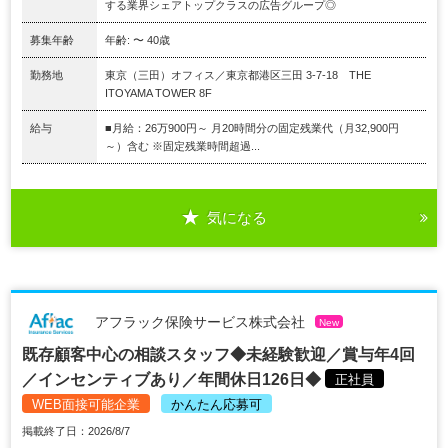
する業界シェアトップクラスの広告グループ◎
募集年齢
年齢: 〜 40歳
勤務地
東京（三田）オフィス／東京都港区三田 3-7-18 THE
ITOYAMA TOWER 8F
給与
■月給：26万900円～ 月20時間分の固定残業代（月32,900円
～）含む ※固定残業時間超過...
気になる
アフラック保険サービス株式会社
New
既存顧客中心の相談スタッフ◆未経験歓迎／賞与年4回
／インセンティブあり／年間休日126日◆
正社員
WEB面接可能企業
かんたん応募可
掲載終了日：2026/8/7