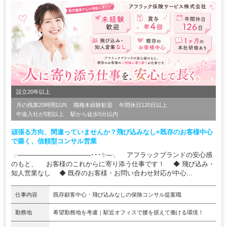
設立20年以上
月の残業20時間以内
職種未経験歓迎
年間休日120日以上
中途入社が5割以上
駅から徒歩5分以内
頑張る方向、間違っていませんか？飛び込みなし×既存のお客様中心
で築く、信頼型コンサル営業
╭────────────────･･･✨─╮ アフラックブランドの安心感
のもと、 お客様のこれからに寄り添う仕事です！ ◆ 飛び込み・
知人営業なし ◆ 既存のお客様・お問い合わせ対応が中心...
仕事内容
既存顧客中心・飛び込みなしの保険コンサル提案職
勤務地
希望勤務地を考慮｜駅近オフィスで腰を据えて働ける環境！