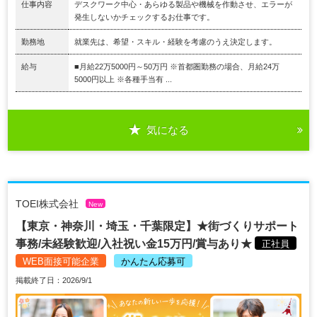
仕事内容
デスクワーク中心・あらゆる製品や機械を作動させ、エラーが
発生しないかチェックするお仕事です。
勤務地
就業先は、希望・スキル・経験を考慮のうえ決定します。
給与
■月給22万5000円～50万円 ※首都圏勤務の場合、月給24万
5000円以上 ※各種手当有 ...
気になる
TOEI株式会社
New
【東京・神奈川・埼玉・千葉限定】★街づくりサポート
事務/未経験歓迎/入社祝い金15万円/賞与あり★
正社員
WEB面接可能企業
かんたん応募可
掲載終了日：2026/9/1