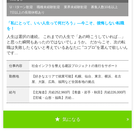
U・Iターン歓迎
職種未経験歓迎
業界未経験歓迎
募集人数10名以上
7日以上の長期休暇あり
「私にとって、いい人生って何だろう」―今こそ、後悔しない転職
を！
人生は選択の連続。 これまでの人生で「あの時こうしていれば…」
と思った瞬間もあったのではないでしょうか。 だからこそ、次の転
職は失敗したくないと考えているあなたに ”コプロ”を選んで欲しいん
です...
仕事内容
社会インフラを整える建設プロジェクトの進行をサポート
勤務地
【好きなエリアで就業可能】札幌、仙台、東京、横浜、名古
屋、大阪、広島、福岡など全国各地の拠点
給与
【北海道】月給252,960円 【青森・岩手・秋田】月給226,000円
【宮城・山形・福島】月給...
気になる