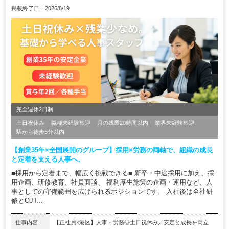
掲載終了日：2026/8/19
完全週休2日制
土日祝休み
職種未経験歓迎
月の残業20時間以内
業界未経験歓迎
駅から徒歩5分以内
【創業35年×全国展開のグループ】採用×労務の両軸で、組織の成長
と定着を支える人事へ。
■採用から定着まで、幅広く挑戦できる■ 新卒・中途採用に加え、採
用企画、研修教育、社員面談、 福利厚生施策の企画・運用など、人
事としての守備範囲を広げられるポジションです。 入社後は全社研
修とOJT...
仕事内容
【正社員×港区】人事・労務◎土日祝休み／安定と成長を両立