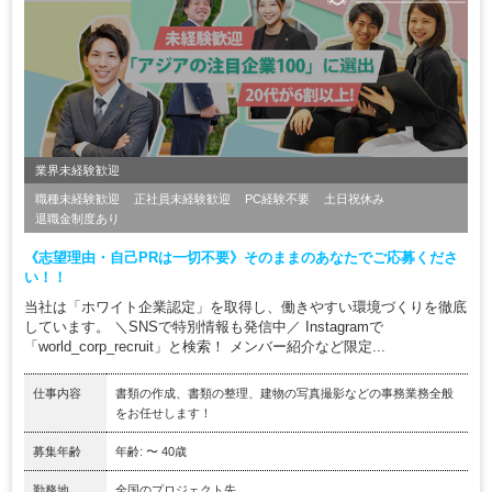
業界未経験歓迎
職種未経験歓迎
正社員未経験歓迎
PC経験不要
土日祝休み
退職金制度あり
《志望理由・自己PRは一切不要》そのままのあなたでご応募くださ
い！！
当社は「ホワイト企業認定」を取得し、働きやすい環境づくりを徹底
しています。 ＼SNSで特別情報も発信中／ Instagramで
「world_corp_recruit」と検索！ メンバー紹介など限定...
仕事内容
書類の作成、書類の整理、建物の写真撮影などの事務業務全般
をお任せします！
募集年齢
年齢: 〜 40歳
勤務地
全国のプロジェクト先