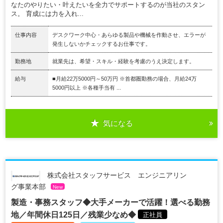
なたのやりたい・叶えたいを全力でサポートするのが当社のスタン
ス。 育成には力を入れ...
仕事内容
デスクワーク中心・あらゆる製品や機械を作動させ、エラーが
発生しないかチェックするお仕事です。
勤務地
就業先は、希望・スキル・経験を考慮のうえ決定します。
給与
■月給22万5000円～50万円 ※首都圏勤務の場合、月給24万
5000円以上 ※各種手当有 ...
気になる
株式会社スタッフサービス エンジニアリン
グ事業本部
New
製造・事務スタッフ◆大手メーカーで活躍！選べる勤務
地／年間休日125日／残業少なめ◆
正社員