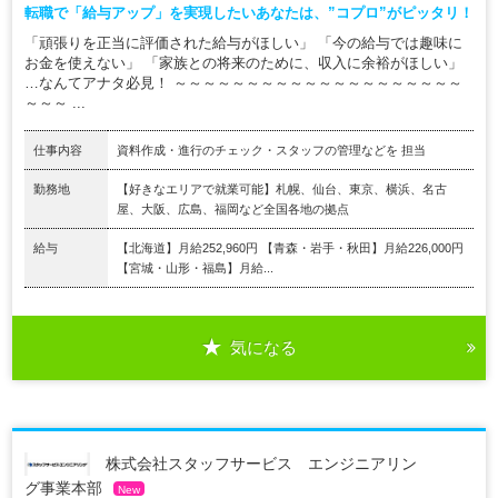
転職で「給与アップ」を実現したいあなたは、”コプロ”がピッタリ！
「頑張りを正当に評価された給与がほしい」 「今の給与では趣味に
お金を使えない」 「家族との将来のために、収入に余裕がほしい」
…なんてアナタ必見！ ～～～～～～～～～～～～～～～～～～～～
～～～ ...
仕事内容
資料作成・進行のチェック・スタッフの管理などを 担当
勤務地
【好きなエリアで就業可能】札幌、仙台、東京、横浜、名古
屋、大阪、広島、福岡など全国各地の拠点
給与
【北海道】月給252,960円 【青森・岩手・秋田】月給226,000円
【宮城・山形・福島】月給...
気になる
株式会社スタッフサービス エンジニアリン
グ事業本部
New