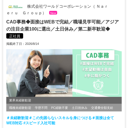
株式会社ワールドコーポレーション（ Ｎａｒ
ｅｒｕ Ｇｒｏｕｐ）
New
CAD事務◆面接はWEBで完結／職場見学可能／アジア
の注目企業100に選出／土日休み／第二新卒歓迎◆
正社員
掲載終了日：2026/8/14
業界未経験歓迎
職種未経験歓迎
学歴不問
PC経験不要
土日祝休み
交通費全額支給
＃未経験歓迎＃この先困らないスキルを身につける＃面接は全て
WEB対応 #スピード入社可能