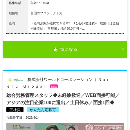
募集年齢
年齢: 〜 40歳
勤務地
全国のプロジェクト先
給与
〈給与形態が選択できます〉 １)月給+交通費+（残業代は全額
別途支給） 首都圏：月給30.0万円～...
気になる
株式会社ワールドコーポレーション（ Ｎａｒ
ｅｒｕ Ｇｒｏｕｐ）
New
総合労務管理スタッフ◆未経験歓迎／WEB面接可能／
アジアの注目企業100に選出／土日休み／面接1回◆
正社員
かんたん応募可
掲載終了日：2026/8/14