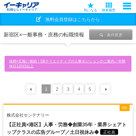
転職ならイーキャリア
気になる
検索履歴
無料会員登録はこちらから
新宿区×一般事務・庶務の転職情報
条件変更
採用×広報に挑戦！SBクリエイティブの人事ポジションのご案内／年間
休日120日以上
前の
1
30
2
件
3
4
5
次の
30
PR
株式会社センテナリー
【正社員×港区】人事・労務◆創業35年・業界シェアト
ップクラスの広告グループ／土日祝休み◆
正社員