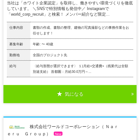
当社は「ホワイト企業認定」を取得し、働きやすい環境づくりを徹底
しています。 ＼SNSで特別情報も発信中／ Instagramで
「world_corp_recruit」と検索！ メンバー紹介など限定...
仕事内容
書類の作成、書類の整理、建物の写真撮影などの事務作業をお
任せします！
募集年齢
年齢: 〜 40歳
勤務地
全国のプロジェクト先
給与
〈給与形態が選択できます〉 １)月給+交通費+（残業代は全額
別途支給） 首都圏：月給30.0万円～...
気になる
株式会社ワールドコーポレーション（ Ｎａｒ
ｅｒｕ Ｇｒｏｕｐ）
New