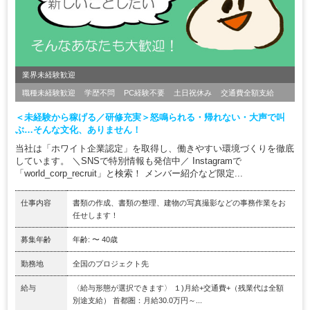
業界未経験歓迎
職種未経験歓迎
学歴不問
PC経験不要
土日祝休み
交通費全額支給
＜未経験から稼げる／研修充実＞怒鳴られる・帰れない・大声で叫
ぶ…そんな文化、ありません！
当社は「ホワイト企業認定」を取得し、働きやすい環境づくりを徹底
しています。 ＼SNSで特別情報も発信中／ Instagramで
「world_corp_recruit」と検索！ メンバー紹介など限定...
仕事内容
書類の作成、書類の整理、建物の写真撮影などの事務作業をお
任せします！
募集年齢
年齢: 〜 40歳
勤務地
全国のプロジェクト先
給与
〈給与形態が選択できます〉 １)月給+交通費+（残業代は全額
別途支給） 首都圏：月給30.0万円～...