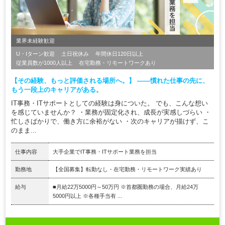
業界未経験歓迎
U・Iターン歓迎
土日祝休み
年間休日120日以上
従業員数が1000人以上
在宅勤務・リモートワークあり
【その経験、もっと評価される場所へ。】 ――慣れた仕事の先に、
もう一段上のキャリアがある。
IT事務・ITサポートとしての経験は身についた。 でも、こんな想い
を感じていませんか？ ・業務が固定化され、成長が実感しづらい ・
忙しさばかりで、働き方に余裕がない ・次のキャリアが描けず、こ
のまま...
仕事内容
大手企業でIT事務・ITサポート業務を担当
勤務地
【全国募集】転勤なし・在宅勤務・リモートワーク実績あり
給与
■月給22万5000円～50万円 ※首都圏勤務の場合、月給24万
5000円以上 ※各種手当有 ...