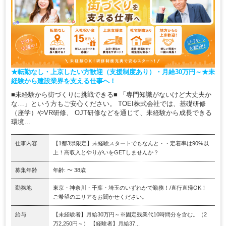
★転勤なし・上京したい方歓迎（支援制度あり）・月給30万円～★未
経験から建設業界を支える仕事へ！
■未経験から街づくりに挑戦できる■ 「専門知識がないけど大丈夫か
な…」という方もご安心ください。 TOEI株式会社では、基礎研修
（座学）やVR研修、 OJT研修などを通じて、未経験から成長できる
環境...
仕事内容
【1都3県限定】未経験スタートでもなんと・・定着率は90%以
上！高収入とやりがいをGETしませんか？
募集年齢
年齢: 〜 38歳
勤務地
東京・神奈川・千葉・埼玉のいずれかで勤務！/直行直帰OK！
ご希望のエリアをお聞かせください。
給与
【未経験者】月給30万円～※固定残業代10時間分を含む。（2
万2,250円～） 【経験者】月給37...