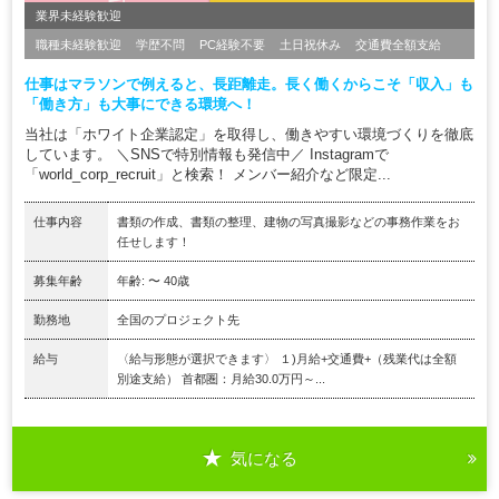
業界未経験歓迎
職種未経験歓迎
学歴不問
PC経験不要
土日祝休み
交通費全額支給
仕事はマラソンで例えると、長距離走。長く働くからこそ「収入」も
「働き方」も大事にできる環境へ！
当社は「ホワイト企業認定」を取得し、働きやすい環境づくりを徹底
しています。 ＼SNSで特別情報も発信中／ Instagramで
「world_corp_recruit」と検索！ メンバー紹介など限定...
仕事内容
書類の作成、書類の整理、建物の写真撮影などの事務作業をお
任せします！
募集年齢
年齢: 〜 40歳
勤務地
全国のプロジェクト先
給与
〈給与形態が選択できます〉 １)月給+交通費+（残業代は全額
別途支給） 首都圏：月給30.0万円～...
気になる