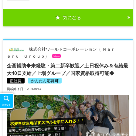
気になる
株式会社ワールドコーポレーション（ Ｎａｒ
ｅｒｕ Ｇｒｏｕｐ）
New
企画補助◆未経験・第二新卒歓迎／土日祝休み＆有給最
大40日支給／上場グループ／国家資格取得可能◆
正社員
かんたん応募可
掲載終了日：2026/8/14
条件変更