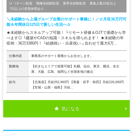
U・Iターン歓迎
職種未経験歓迎
業界未経験歓迎
募集人数10名以上
7日以上の長期休暇あり
＼未経験から上場グループ企業のサポート事務に！／☆月収36万円可
能＆年間休日125日で新しい生活へ☆
★未経験からスキルアップ可能！ └リモート研修＆OJTで基礎から学
べます◎ └建築やCADの知識・スキルを得られます！ ★未経験の年
収例：36万3380円！ └結婚祝い・出産祝い→合わせて最大6万...
仕事内容
事務系のサポート業務からお任せします。
勤務地
【好きなエリアで就業可能】札幌、仙台、東京、横浜、名古
屋、大阪、広島、福岡など全国各地の拠点
給与
【北海道】月給252,960円 【青森・岩手・秋田】月給226,000円
【宮城・山形・福島】月給...
気になる