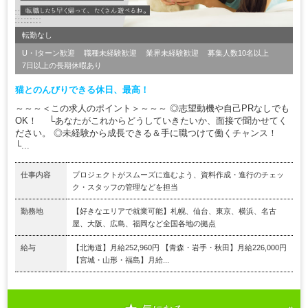
転勤なし
U・Iターン歓迎
職種未経験歓迎
業界未経験歓迎
募集人数10名以上
7日以上の長期休暇あり
猫とのんびりできる休日、最高！
～～～＜この求人のポイント＞～～～ ◎志望動機や自己PRなしでも
OK！ └あなたがこれからどうしていきたいか、面接で聞かせてく
ださい。 ◎未経験から成長できる＆手に職つけて働くチャンス！
└...
仕事内容
プロジェクトがスムーズに進むよう、資料作成・進行のチェッ
ク・スタッフの管理などを担当
勤務地
【好きなエリアで就業可能】札幌、仙台、東京、横浜、名古
屋、大阪、広島、福岡など全国各地の拠点
給与
【北海道】月給252,960円 【青森・岩手・秋田】月給226,000円
【宮城・山形・福島】月給...