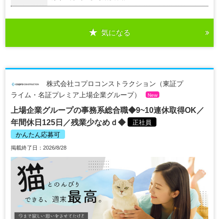
気になる
株式会社コプロコンストラクション（東証プ
ライム・名証プレミア上場企業グループ）
New
上場企業グループの事務系総合職◆9~10連休取得OK／
年間休日125日／残業少なめｄ◆
正社員
かんたん応募可
掲載終了日：2026/8/28