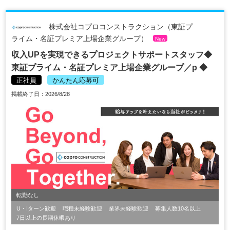
株式会社コプロコンストラクション（東証プ
ライム・名証プレミア上場企業グループ）
New
収入UPを実現できるプロジェクトサポートスタッフ◆
東証プライム・名証プレミア上場企業グループ／p ◆
正社員
かんたん応募可
掲載終了日：2026/8/28
転勤なし
U・Iターン歓迎
職種未経験歓迎
業界未経験歓迎
募集人数10名以上
7日以上の長期休暇あり