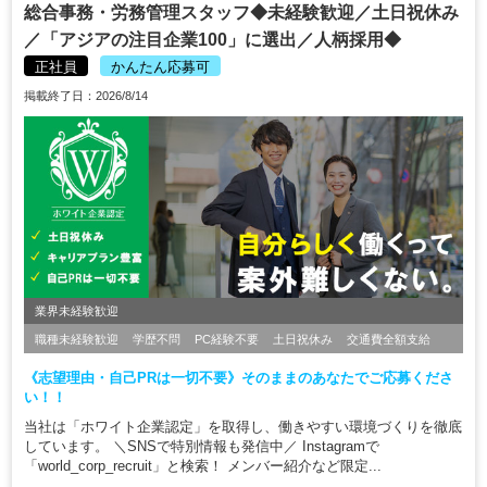
総合事務・労務管理スタッフ◆未経験歓迎／土日祝休み
／「アジアの注目企業100」に選出／人柄採用◆
正社員
かんたん応募可
掲載終了日：2026/8/14
業界未経験歓迎
職種未経験歓迎
学歴不問
PC経験不要
土日祝休み
交通費全額支給
《志望理由・自己PRは一切不要》そのままのあなたでご応募くださ
い！！
当社は「ホワイト企業認定」を取得し、働きやすい環境づくりを徹底
しています。 ＼SNSで特別情報も発信中／ Instagramで
「world_corp_recruit」と検索！ メンバー紹介など限定...