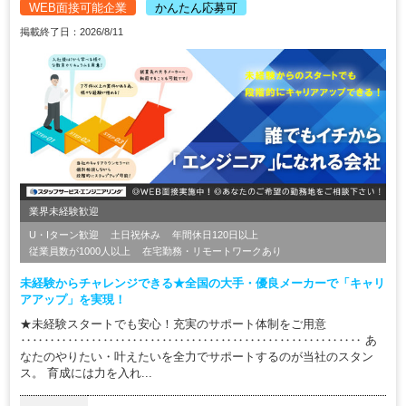
WEB面接可能企業
かんたん応募可
掲載終了日：2026/8/11
業界未経験歓迎
U・Iターン歓迎
土日祝休み
年間休日120日以上
従業員数が1000人以上
在宅勤務・リモートワークあり
未経験からチャレンジできる★全国の大手・優良メーカーで「キャリ
アアップ」を実現！
★未経験スタートでも安心！充実のサポート体制をご用意
‥‥‥‥‥‥‥‥‥‥‥‥‥‥‥‥‥‥‥‥‥‥‥‥‥‥‥‥‥ あ
なたのやりたい・叶えたいを全力でサポートするのが当社のスタン
ス。 育成には力を入れ...