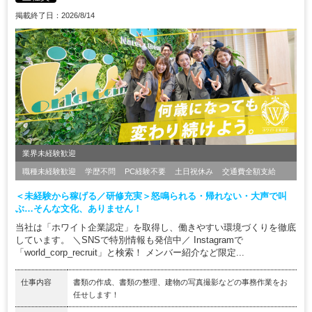
掲載終了日：2026/8/14
業界未経験歓迎
職種未経験歓迎
学歴不問
PC経験不要
土日祝休み
交通費全額支給
＜未経験から稼げる／研修充実＞怒鳴られる・帰れない・大声で叫
ぶ…そんな文化、ありません！
当社は「ホワイト企業認定」を取得し、働きやすい環境づくりを徹底
しています。 ＼SNSで特別情報も発信中／ Instagramで
「world_corp_recruit」と検索！ メンバー紹介など限定...
仕事内容
書類の作成、書類の整理、建物の写真撮影などの事務作業をお
任せします！