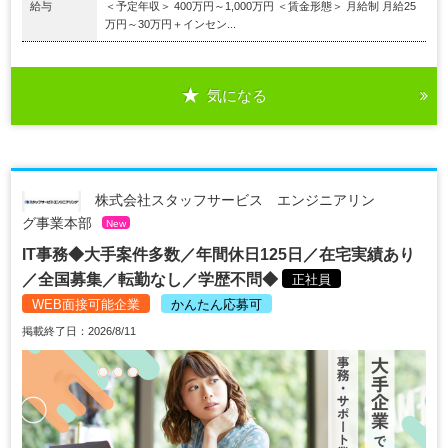
給与
＜予定年収＞ 400万円～1,000万円 ＜賃金形態＞ 月給制 月給25
万円～30万円＋インセン...
気になる
株式会社スタッフサービス エンジニアリン
グ事業本部
New
IT事務◆大手案件多数／年間休日125日／在宅実績あり
／全国募集／転勤なし／学歴不問◆
正社員
WEB面接可能企業
かんたん応募可
掲載終了日：2026/8/11