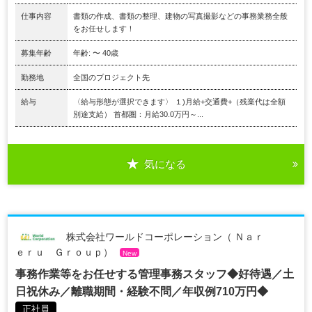
仕事内容
書類の作成、書類の整理、建物の写真撮影などの事務業務全般
をお任せします！
募集年齢
年齢: 〜 40歳
勤務地
全国のプロジェクト先
給与
〈給与形態が選択できます〉 １)月給+交通費+（残業代は全額
別途支給） 首都圏：月給30.0万円～...
気になる
株式会社ワールドコーポレーション（ Ｎａｒ
ｅｒｕ Ｇｒｏｕｐ）
New
事務作業等をお任せする管理事務スタッフ◆好待遇／土
日祝休み／離職期間・経験不問／年収例710万円◆
正社員