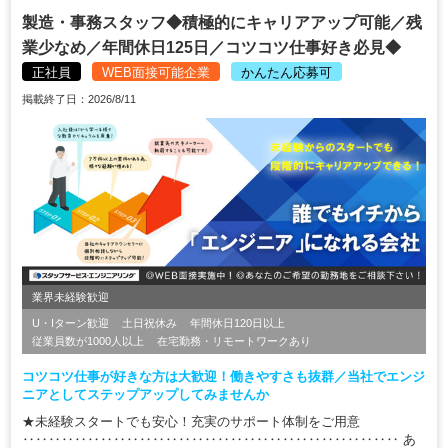
製造・事務スタッフ◆積極的にキャリアアップ可能／残
業少なめ／年間休日125日／コツコツ仕事好き必見◆
正社員
WEB面接可能企業
かんたん応募可
掲載終了日：2026/8/11
業界未経験歓迎
U・Iターン歓迎
土日祝休み
年間休日120日以上
従業員数が1000人以上
在宅勤務・リモートワークあり
コツコツ仕事が好きな方は大歓迎！働きやすさも抜群／当社でエンジ
ニアとしてステップアップしてみませんか
★未経験スタートでも安心！充実のサポート体制をご用意
‥‥‥‥‥‥‥‥‥‥‥‥‥‥‥‥‥‥‥‥‥‥‥‥‥‥‥‥‥ あ