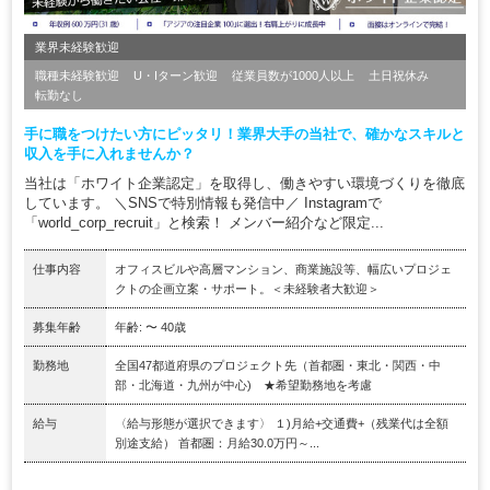
業界未経験歓迎
職種未経験歓迎
U・Iターン歓迎
従業員数が1000人以上
土日祝休み
転勤なし
手に職をつけたい方にピッタリ！業界大手の当社で、確かなスキルと
収入を手に入れませんか？
当社は「ホワイト企業認定」を取得し、働きやすい環境づくりを徹底
しています。 ＼SNSで特別情報も発信中／ Instagramで
「world_corp_recruit」と検索！ メンバー紹介など限定...
仕事内容
オフィスビルや高層マンション、商業施設等、幅広いプロジェ
クトの企画立案・サポート。＜未経験者大歓迎＞
募集年齢
年齢: 〜 40歳
勤務地
全国47都道府県のプロジェクト先（首都圏・東北・関西・中
部・北海道・九州が中心) ★希望勤務地を考慮
給与
〈給与形態が選択できます〉 １)月給+交通費+（残業代は全額
別途支給） 首都圏：月給30.0万円～...