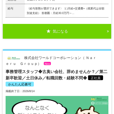
給与
〈給与形態が選択できます〉 １)月給+交通費+（残業代は全額
別途支給） 首都圏：月給30.0万円～...
気になる
株式会社ワールドコーポレーション（ Ｎａｒ
ｅｒｕ Ｇｒｏｕｐ）
New
事務管理スタッフ◆古臭い会社、辞めませんか？／第二
新卒歓迎／土日休み／転職回数・経験不問◆
正社員
かんたん応募可
掲載終了日：2026/8/14