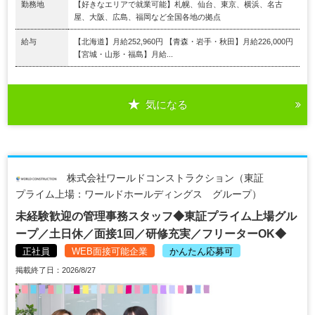
勤務地
【好きなエリアで就業可能】札幌、仙台、東京、横浜、名古
屋、大阪、広島、福岡など全国各地の拠点
給与
【北海道】月給252,960円 【青森・岩手・秋田】月給226,000円
【宮城・山形・福島】月給...
気になる
株式会社ワールドコンストラクション（東証
プライム上場：ワールドホールディングス グループ）
未経験歓迎の管理事務スタッフ◆東証プライム上場グル
ープ／土日休／面接1回／研修充実／フリーターOK◆
正社員
WEB面接可能企業
かんたん応募可
掲載終了日：2026/8/27