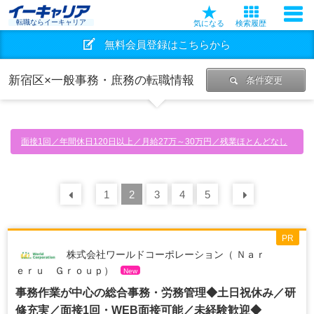
転職ならイーキャリア
気になる
検索履歴
無料会員登録はこちらから
新宿区×一般事務・庶務の転職情報
条件変更
面接1回／年間休日120日以上／月給27万～30万円／残業ほとんどなし
前の
1
30
2
件
3
4
5
次の
30
PR
株式会社ワールドコーポレーション（ Ｎａｒ
ｅｒｕ Ｇｒｏｕｐ）
New
事務作業が中心の総合事務・労務管理◆土日祝休み／研
修充実／面接1回・WEB面接可能／未経験歓迎◆