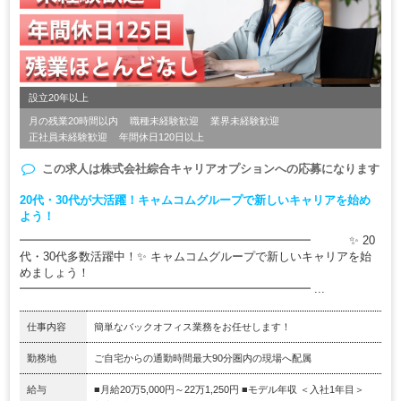
設立20年以上
月の残業20時間以内
職種未経験歓迎
業界未経験歓迎
正社員未経験歓迎
年間休日120日以上
この求人は
株式会社綜合キャリアオプション
への応募になります
20代・30代が大活躍！キャムコムグループで新しいキャリアを始め
よう！
━━━━━━━━━━━━━━━━━━━━━━━━━ ✨ 20
代・30代多数活躍中！✨ キャムコムグループで新しいキャリアを始
めましょう！
━━━━━━━━━━━━━━━━━━━━━━━━━ ...
仕事内容
簡単なバックオフィス業務をお任せします！
勤務地
ご自宅からの通勤時間最大90分圏内の現場へ配属
給与
■月給20万5,000円～22万1,250円 ■モデル年収 ＜入社1年目＞