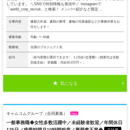
しています。 ＼SNSで特別情報も発信中／ Instagramで
「world_corp_recruit」と検索！ メンバー紹介など限定...
仕事内容
書類の作成、書類の整理、建物の写真撮影などの事務作業をお
任せします！
募集年齢
年齢: 〜 40歳
勤務地
全国のプロジェクト先
給与
〈給与形態が選択できます〉 １)月給+交通費+（残業代は全額
別途支給） 首都圏：月給30.0万円～...
気になる
キャムコムグループ（合同募集）
New
一般事務職◆女性多数活躍中／未経験者歓迎／年間休日
125日／残業時間月10時間程度／履歴書不要◆
正社員