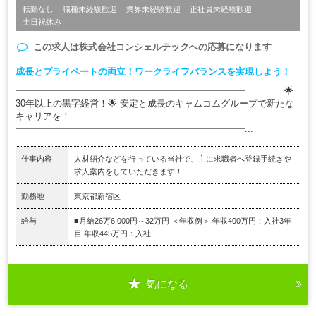
転勤なし
職種未経験歓迎
業界未経験歓迎
正社員未経験歓迎
土日祝休み
この求人は
株式会社コンシェルテック
への応募になります
成長とプライベートの両立！ワークライフバランスを実現しよう！
━━━━━━━━━━━━━━━━━━━━━━━━━ 🌟
30年以上の黒字経営！🌟 安定と成長のキャムコムグループで新たな
キャリアを！
━━━━━━━━━━━━━━━━━━━━━━━━━...
仕事内容
人材紹介などを行っている当社で、主に求職者へ登録手続きや
求人案内をしていただきます！
勤務地
東京都新宿区
給与
■月給26万6,000円～32万円 ＜年収例＞ 年収400万円：入社3年
目 年収445万円：入社...
気になる