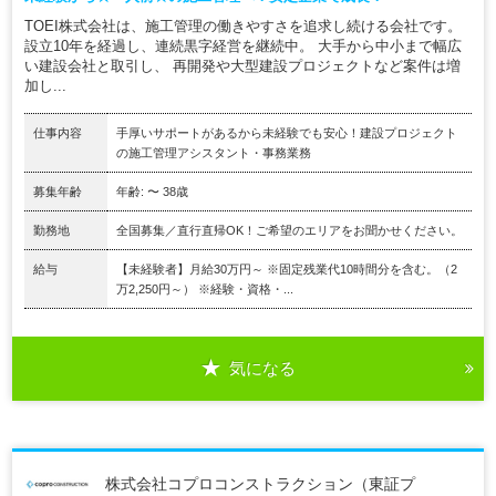
TOEI株式会社は、施工管理の働きやすさを追求し続ける会社です。
設立10年を経過し、連続黒字経営を継続中。 大手から中小まで幅広
い建設会社と取引し、 再開発や大型建設プロジェクトなど案件は増
加し...
仕事内容
手厚いサポートがあるから未経験でも安心！建設プロジェクト
の施工管理アシスタント・事務業務
募集年齢
年齢: 〜 38歳
勤務地
全国募集／直行直帰OK！ご希望のエリアをお聞かせください。
給与
【未経験者】月給30万円～ ※固定残業代10時間分を含む。（2
万2,250円～） ※経験・資格・...
気になる
株式会社コプロコンストラクション（東証プ