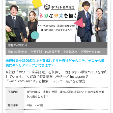
業界未経験歓迎
職種未経験歓迎
学歴不問
PC経験不要
土日祝休み
交通費全額支給
未経験者を2300名以上を育成してきた当社だからこそ、ゼロから着
実にキャリアアップができます♪
当社は「ホワイト企業認定」を取得し、働きやすい環境づくりを徹底
しています。 ＼SNSで特別情報も発信中／ Instagramで
「world_corp_recruit」と検索！ メンバー紹介など限定...
仕事内容
書類の作成、書類の整理、建物の写真撮影などの事務業務全般
をお任せします！
募集年齢
年齢: 〜 40歳