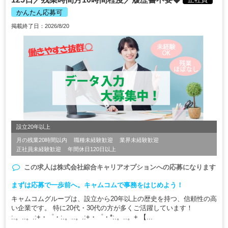
かんたん応募可
掲載終了日：2026/8/20
設立20年以上
月の残業20時間以内
職種未経験歓迎
業界未経験歓迎
正社員未経験歓迎
年間休日120日以上
この求人は
株式会社綜合キャリアオプション
への応募になります
まずは応募で一歩前へ。キャムコムで事務をはじめよう！
キャムコムグループは、設立から20年以上の歴史を持つ、信頼性の高
い企業です。 特に20代・30代の方が多くご活躍しています！
:.。..。.:+・゜・:.。..。.:+・゜・*:.。..。+ 【...