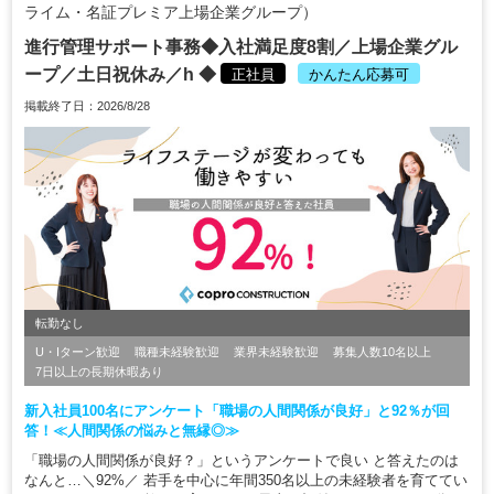
ライム・名証プレミア上場企業グループ）
進行管理サポート事務◆入社満足度8割／上場企業グル
ープ／土日祝休み／h ◆
正社員
かんたん応募可
掲載終了日：2026/8/28
転勤なし
U・Iターン歓迎
職種未経験歓迎
業界未経験歓迎
募集人数10名以上
7日以上の長期休暇あり
新入社員100名にアンケート「職場の人間関係が良好」と92％が回
答！≪人間関係の悩みと無縁◎≫
「職場の人間関係が良好？」というアンケートで良い と答えたのは
なんと…＼92%／ 若手を中心に年間350名以上の未経験者を育ててい