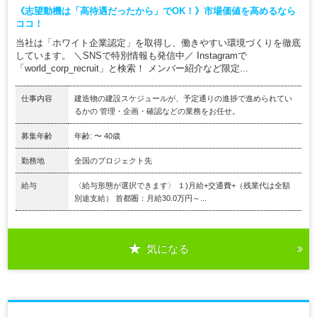
《志望動機は「高待遇だったから」でOK！》市場価値を高めるなら
ココ！
当社は「ホワイト企業認定」を取得し、働きやすい環境づくりを徹底
しています。 ＼SNSで特別情報も発信中／ Instagramで
「world_corp_recruit」と検索！ メンバー紹介など限定...
仕事内容
建造物の建設スケジュールが、予定通りの進捗で進められてい
るかの 管理・企画・確認などの業務をお任せ。
募集年齢
年齢: 〜 40歳
勤務地
全国のプロジェクト先
給与
〈給与形態が選択できます〉 １)月給+交通費+（残業代は全額
別途支給） 首都圏：月給30.0万円～...
気になる