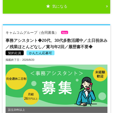
気になる
キャムコムグループ（合同募集）
New
事務アシスタント◆20代、30代多数活躍中／土日祝休み
／残業ほとんどなし／賞与年2回／履歴書不要◆
契約社員
かんたん応募可
掲載終了日：2026/8/20
設立20年以上