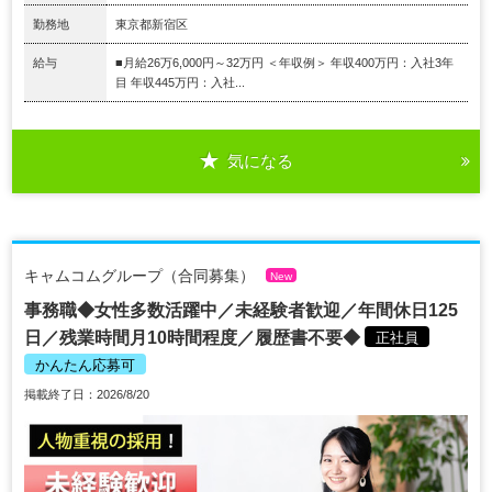
勤務地
東京都新宿区
給与
■月給26万6,000円～32万円 ＜年収例＞ 年収400万円：入社3年
目 年収445万円：入社...
気になる
キャムコムグループ（合同募集）
New
事務職◆女性多数活躍中／未経験者歓迎／年間休日125
日／残業時間月10時間程度／履歴書不要◆
正社員
かんたん応募可
掲載終了日：2026/8/20