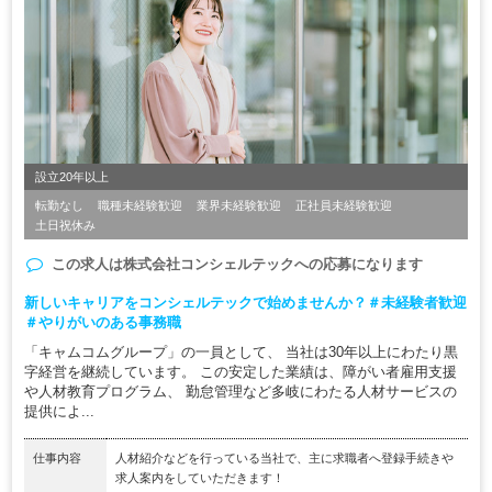
設立20年以上
転勤なし
職種未経験歓迎
業界未経験歓迎
正社員未経験歓迎
土日祝休み
この求人は
株式会社コンシェルテック
への応募になります
新しいキャリアをコンシェルテックで始めませんか？＃未経験者歓迎
＃やりがいのある事務職
「キャムコムグループ」の一員として、 当社は30年以上にわたり黒
字経営を継続しています。 この安定した業績は、障がい者雇用支援
や人材教育プログラム、 勤怠管理など多岐にわたる人材サービスの
提供によ...
仕事内容
人材紹介などを行っている当社で、主に求職者へ登録手続きや
求人案内をしていただきます！