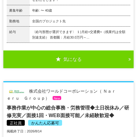
募集年齢
年齢: 〜 40歳
勤務地
全国のプロジェクト先
給与
〈給与形態が選択できます〉 １)月給+交通費+（残業代は全額
別途支給） 首都圏：月給30.0万円～...
気になる
株式会社ワールドコーポレーション（ Ｎａｒ
ｅｒｕ Ｇｒｏｕｐ）
New
事務作業が中心の総合事務・労務管理◆土日祝休み／研
修充実／面接1回・WEB面接可能／未経験歓迎◆
正社員
かんたん応募可
掲載終了日：2026/8/14