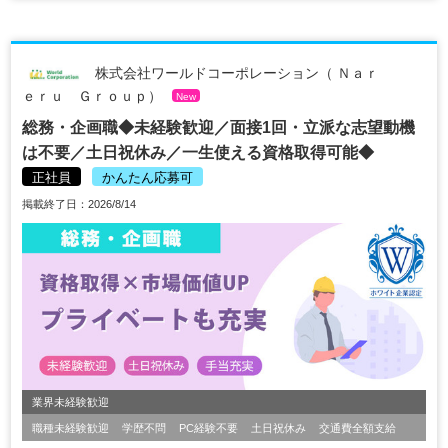
株式会社ワールドコーポレーション（ Ｎａｒ
ｅｒｕ Ｇｒｏｕｐ）
New
総務・企画職◆未経験歓迎／面接1回・立派な志望動機
は不要／土日祝休み／一生使える資格取得可能◆
正社員
かんたん応募可
掲載終了日：2026/8/14
業界未経験歓迎
職種未経験歓迎
学歴不問
PC経験不要
土日祝休み
交通費全額支給