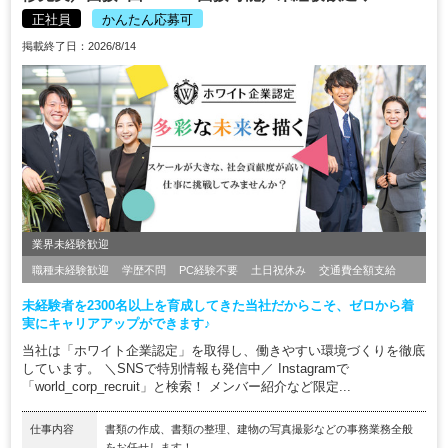
正社員
かんたん応募可
掲載終了日：2026/8/14
業界未経験歓迎
職種未経験歓迎
学歴不問
PC経験不要
土日祝休み
交通費全額支給
未経験者を2300名以上を育成してきた当社だからこそ、ゼロから着
実にキャリアアップができます♪
当社は「ホワイト企業認定」を取得し、働きやすい環境づくりを徹底
しています。 ＼SNSで特別情報も発信中／ Instagramで
「world_corp_recruit」と検索！ メンバー紹介など限定...
仕事内容
書類の作成、書類の整理、建物の写真撮影などの事務業務全般
をお任せします！