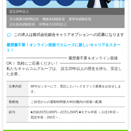
設立20年以上
月の残業20時間以内
職種未経験歓迎
業界未経験歓迎
正社員未経験歓迎
年間休日120日以上
この求人は
株式会社綜合キャリアオプション
への応募になります
履歴書不要！オンライン面接でスムーズに新しいキャリアをスター
ト！
━━━━━━━━━━━━━━━━ 履歴書不要＆オンライン面接
OK！ 気軽にご応募ください！ ━━━━━━━━━━━━━━━━
私たちキャムコムグループは、 設立20年以上の歴史を持ち、安定し
た企業...
仕事内容
BPOセンターにて、受託したバックオフィス業務をお任せしま
す。
勤務地
ご自宅からの通勤時間最大90分圏内の現場へ配属
給与
■月給20万5,000円～22万1,250円 ■モデル年収 ＜入社1年目＞
想定年収：250万～...