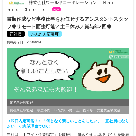
株式会社ワールドコーポレーション（ Ｎａｒ
ｅｒｕ Ｇｒｏｕｐ）
New
書類作成など事務仕事をお任せするアシスタントスタッ
フ◆リモート面接可能／土日休み／賞与年2回◆
正社員
かんたん応募可
掲載終了日：2026/8/14
業界未経験歓迎
職種未経験歓迎
学歴不問
PC経験不要
土日祝休み
交通費全額支給
〈即日内定可能！〉「何となく新しいことをしたい」「正社員になり
たい」が志望理由でOK！
当社は「ホワイト企業認定」を取得し、働きやすい環境づくりを徹底