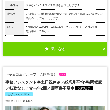
仕事内容
簡単なバックオフィス業務をお任せします！
勤務地
ご自宅からの通勤時間最大90分圏内の現場へ配属 ※ご希望をご
確認の上、決定いたします。
給与
■月給20万5,000円～22万1,250円 ■モデル年収 ＜入社1年目＞
想定年収：250万～...
気になる
キャムコムグループ（合同募集）
New
事務アシスタント◆土日祝休み／残業月平均5時間程度
／転勤なし／賞与年2回／履歴書不要◆
契約社員
かんたん応募可
掲載終了日：2026/8/20