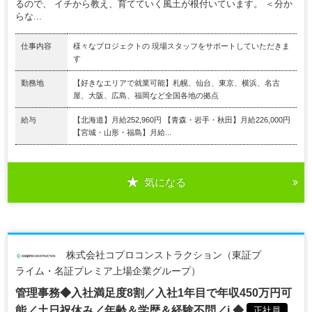
るので、 イチから教え、育てていく風土が根付いています。 ＜分か
らな...
仕事内容
様々なプロジェクトの 現場スタッフをサポートしていただきま
す
勤務地
【好きなエリアで就業可能】札幌、仙台、東京、横浜、名古
屋、大阪、広島、福岡など全国各地の拠点
給与
【北海道】月給252,960円 【青森・岩手・秋田】月給226,000円
【宮城・山形・福島】月給...
気になる
株式会社コプロコンストラクション（東証プ
ライム・名証プレミア上場企業グループ）
管理事務◆入社満足度8割／入社1年目で年収450万円可
能／土日祝休み／年齢＆学歴＆経験不問／i ◆
正社員