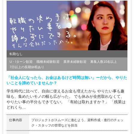
転勤なし
U・Iターン歓迎
職種未経験歓迎
業界未経験歓迎
募集人数10名以上
7日以上の長期休暇あり
「社会人になったら、お金はあるけど時間は無い」ーだから、やりた
いことを諦めていませんか？
学生時代に比べて、自由に使えるお金も増えたから やりたい事も趣
味も、集めたいモノの幅も広がった。 でも休みが全然取れなくて、
やりたい事の半分もできてない。 「有給は取れますか？」 「残業は
どれくら...
仕事内容
プロジェクトがスムーズに進むよう、資料作成・進行のチェッ
ク・スタッフの管理などを担当