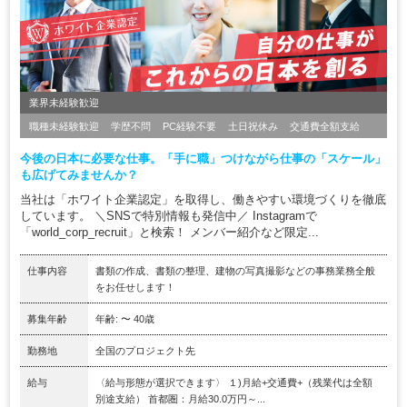
業界未経験歓迎
職種未経験歓迎
学歴不問
PC経験不要
土日祝休み
交通費全額支給
今後の日本に必要な仕事。「手に職」つけながら仕事の「スケール」
も広げてみませんか？
当社は「ホワイト企業認定」を取得し、働きやすい環境づくりを徹底
しています。 ＼SNSで特別情報も発信中／ Instagramで
「world_corp_recruit」と検索！ メンバー紹介など限定...
仕事内容
書類の作成、書類の整理、建物の写真撮影などの事務業務全般
をお任せします！
募集年齢
年齢: 〜 40歳
勤務地
全国のプロジェクト先
給与
〈給与形態が選択できます〉 １)月給+交通費+（残業代は全額
別途支給） 首都圏：月給30.0万円～...