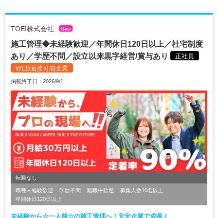
TOEI株式会社
New
施工管理◆未経験歓迎／年間休日120日以上／社宅制度
あり／学歴不問／設立以来黒字経営/賞与あり
正社員
WEB面接可能企業
掲載終了日：2026/9/1
転勤なし
職種未経験歓迎
学歴不問
離職中歓迎
募集人数10名以上
年間休日120日以上
未経験から☆一人前☆の施工管理へ！安定企業で成長！