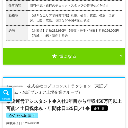
仕事内容
資料作成・進行のチェック・スタッフの管理などを担当
勤務地
【好きなエリアで就業可能】札幌、仙台、東京、横浜、名古
屋、大阪、広島、福岡など全国各地の拠点
給与
【北海道】月給252,960円 【青森・岩手・秋田】月給226,000円
【宮城・山形・福島】月給...
気になる
株式会社コプロコンストラクション（東証プ
ライム・名証プレミア上場企業グループ）
条件変更
業務運営アシスタント◆入社1年目から年収450万円以上
可能／土日祝休み・年間休日125日／f ◆
正社員
かんたん応募可
掲載終了日：2026/8/28