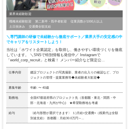
業界未経験歓迎
職種未経験歓迎
第二新卒・既卒者歓迎
従業員数が1000人以上
土日祝休み
交通費全額支給
＼専門講師の研修で未経験から徹底サポート／業界大手の安定感の中
でキャリアをリスタートしよう！
当社は「ホワイト企業認定」を取得し、働きやすい環境づくりを徹底
しています。 ＼SNSで特別情報も発信中／ Instagramで
「world_corp_recruit」と検索！ メンバー紹介など限定公...
仕事内容
建設プロジェクトの写真撮影、業者の出入りの確認など、プロ
ジェクトの管理・提案業務等◆未経験者大歓迎◆
募集年齢
年齢: 〜 40歳
勤務地
全国47都道府県のプロジェクト先（首都圏・東北・関西・中
部・北海道・九州が中心) ★希望勤務地を考慮
給与
〈給与形態が選択できます〉 １)月給+交通費+（残業代は全額
別途支給） 首都圏：月給30.0万円～...