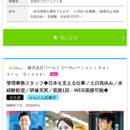
勤務地
全国のプロジェクト先
給与
〈給与形態が選択できます〉 １)月給+交通費+（残業代は全額
別途支給） 首都圏：月給30.0万円～...
気になる
株式会社ワールドコーポレーション（ Ｎａｒ
ｅｒｕ Ｇｒｏｕｐ）
New
管理事務スタッフ◆日本を支える仕事／土日祝休み／未
経験歓迎／研修充実／面接1回・WEB面接可能◆
正社員
かんたん応募可
掲載終了日：2026/8/14