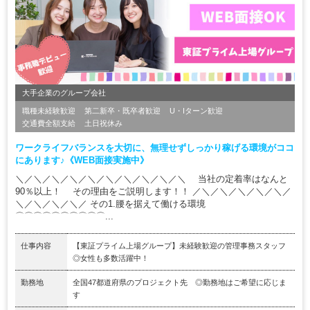
大手企業のグループ会社
職種未経験歓迎
第二新卒・既卒者歓迎
U・Iターン歓迎
交通費全額支給
土日祝休み
ワークライフバランスを大切に、無理せずしっかり稼げる環境がココ
にあります♪《WEB面接実施中》
＼／＼／＼／＼／＼／＼／＼／＼／＼／＼ 当社の定着率はなんと
90％以上！ その理由をご説明します！！ ／＼／＼／＼／＼／＼／
＼／＼／＼／＼／ その1.腰を据えて働ける環境
⌒⌒⌒⌒⌒⌒⌒⌒⌒⌒...
仕事内容
【東証プライム上場グループ】未経験歓迎の管理事務スタッフ
◎女性も多数活躍中！
勤務地
全国47都道府県のプロジェクト先 ◎勤務地はご希望に応じま
す