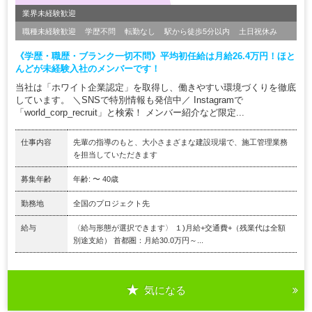
業界未経験歓迎
職種未経験歓迎
学歴不問
転勤なし
駅から徒歩5分以内
土日祝休み
《学歴・職歴・ブランク一切不問》平均初任給は月給26.4万円！ほと
んどが未経験入社のメンバーです！
当社は「ホワイト企業認定」を取得し、働きやすい環境づくりを徹底
しています。 ＼SNSで特別情報も発信中／ Instagramで
「world_corp_recruit」と検索！ メンバー紹介など限定...
仕事内容
先輩の指導のもと、大小さまざまな建設現場で、施工管理業務
を担当していただきます
募集年齢
年齢: 〜 40歳
勤務地
全国のプロジェクト先
給与
〈給与形態が選択できます〉 １)月給+交通費+（残業代は全額
別途支給） 首都圏：月給30.0万円～...
気になる