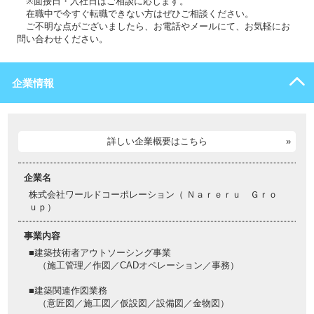
※面接日・入社日はご相談に応じます。
在職中で今すぐ転職できない方はぜひご相談ください。
ご不明な点がございましたら、お電話やメールにて、お気軽にお
問い合わせください。
企業情報
詳しい企業概要はこちら
企業名
株式会社ワールドコーポレーション（ Ｎａｒｅｒｕ Ｇｒｏ
ｕｐ）
事業内容
■建築技術者アウトソーシング事業
（施工管理／作図／CADオペレーション／事務）
■建築関連作図業務
（意匠図／施工図／仮設図／設備図／金物図）