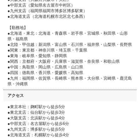
●中部支店（愛知県名古屋市中村区）
●九州支店（福岡県福岡市博多区博多駅東）
●北海道支店（北海道札幌市北区北七条西）
【勤務地】
●北海道・東北：北海道・青森県・岩手県・宮城県・秋田県・山形
県・福島県
●北陸・甲信越：新潟県・富山県・石川県・福井県・山梨県・長野県
●関東：東京都・神奈川県・埼玉県・千葉県
●東海：岐阜県・愛知県・静岡県
●関西：京都府・大阪府・兵庫県・滋賀県・奈良県・和歌山県
●中国：鳥取県・岡山県・広島県・山口県
●四国：徳島県・香川県・愛媛県・高知県
●九州：福岡県・佐賀県・長崎県・熊本県・大分県・宮崎県・鹿児島
県・沖縄県
アクセス
●東京本社：麹町駅から徒歩5分
●東北支店：仙台駅から徒歩3分
●大阪支店：北浜駅から徒歩4分
●中部支店：名古屋駅から徒歩6分
●九州支店：博多駅から徒歩5分
●北海道支店：札幌駅から徒歩4分