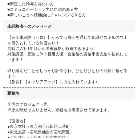
■安定した給与を得たい方
■コミュニケーション力に自信のある方
■新しいことへ積極的にチャレンジできる方
未経験者へのメッセージ
【完全未経験（ゼロ）】からでも機会を通して知識やスキルの向上
を目的としている制度あり！
同時に入社1年目から国家資格が取得できるよう、
対策講座・受験に伴う費用支援・合格後の資格手当支給を強化して
います！
取り組んだことがしっかり評価され、ひとりひとりの成長に繋がる
よう
【教育】【キャリアアップ】に力を入れています♪
勤務地
全国のプロジェクト先
※原則転勤はありません。勤務地は考慮させて頂きます。
【面接地】
●東京本社（東京都千代田区二番町）
●東北支店（宮城県仙台市宮城野区）
●大阪支店（大阪府大阪市中央区）