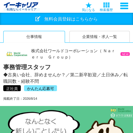
転職ならイーキャリア
気になる
検索履歴
無料会員登録はこちらから
仕事情報
企業情報・求人一覧
株式会社ワールドコーポレーション（ Ｎａｒ
NEW
ｅｒｕ Ｇｒｏｕｐ）
事務管理スタッフ
◆古臭い会社、辞めませんか？／第二新卒歓迎／土日休み／転
職回数・経験不問
正社員
かんたん応募可
掲載終了日：
2026/8/14