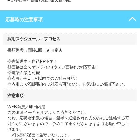
応募時の注意事項
採用スケジュール・プロセス
書類選考→面接1回→★内定★
◎志望理由・自己PR不要！
◎面接は全てオンライン(ウェブ面接)で対応可能！
◎電話面談も可能
◎応募から1ヶ月以内での入社も可能！
※内定まで2週間以内で対応も可能です。お気軽にご相談下さい。
注意事項
WEB面接／即日内定
このままイーキャリアよりご応募ください。
なお、応募者多数の場合、選考を通過された方のみにご連絡する可
能性がございますので、予めご了承くださいますようお願い申し上
げます。
※応募の秘密は厳守いたします。