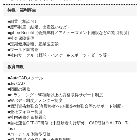
待遇・福利厚生
■副業（相談可）
■慶弔制度（結婚、出産祝いなど）
■giftee Benefit（会費無料／アミューズメント施設などの割引制度）
■社会保険完備
■定期健康診断、産業医面談
■ワールド図書館
■社内サークル（野球・バスケ・e-スポーツ・ダーツ等）
教育制度
■AutoCADスクール
■Jw‐CAD
■図面の研修
■e-ランニング：50種類以上の資格取得サポート制度
■Wバディ制度／メンター制度
■個別資格勉強会(有資格者への相談や勉強会等のサポート制度）
■全社フォロー制度
■社内研修会＆懇親会
■自社運営OFF-JT研修（未経験者向け研修、CAD研修※AUTO・T-
fas）
■バーチャル体験型研修
■資格取得／合格お祝い金支援制度