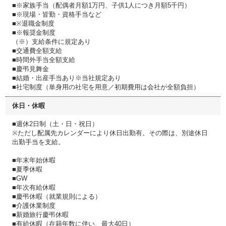
■※家族手当（配偶者月額1万円、子供1人につき月額5千円）
■※現場・皆勤・資格手当など
■※退職金制度
■※報奨金制度
（※）支給条件に規定あり
■交通費全額支給
■時間外手当全額支給
■慶弔見舞金
■結婚・出産手当あり※当社規定あり
■社宅制度（単身用の社宅を用意／初期費用は会社が全額負担）
休日・休暇
■週休2日制（土・日・祝日）
※ただし配属先カレンダーにより休日出勤有。その際は、別途休日
出勤手当を支給。
■年末年始休暇
■夏季休暇
■GW
■年次有給休暇
■慶弔休暇（就業規則による）
■介護休業制度
■新婚旅行慶弔休暇
■有給休暇（在籍年数に伴い、最大40日）