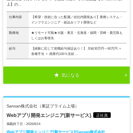
上】の...
仕事内容
【希望・技術に合った配属／自社内開発あり】業務システム・
インフラエンジニア・組込みソフト開発など
勤務地
★リモート可能★大阪・東京・北海道・福岡・宮崎・鹿児島も
しくはお客様先
給与
【経験に応じて前職給与保証あり！】 月給30万円～60万円 ＋
各種手当 ＋ 残業代100％支給 ...
気になる
Sansan株式会社（東証プライム上場）
Webアプリ開発エンジニア[新サービス].
正社員
掲載終了日：2026/8/14
Webアプリ開発エンジニア[新サービス]/Sansan株式会社