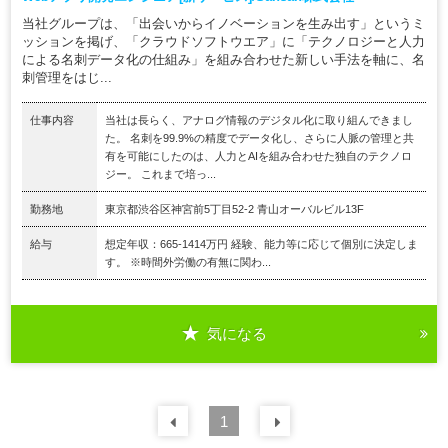
当社グループは、「出会いからイノベーションを生み出す」というミ
ッションを掲げ、「クラウドソフトウエア」に「テクノロジーと人力
による名刺データ化の仕組み」を組み合わせた新しい手法を軸に、名
刺管理をはじ...
仕事内容
当社は長らく、アナログ情報のデジタル化に取り組んできまし
た。 名刺を99.9%の精度でデータ化し、さらに人脈の管理と共
有を可能にしたのは、人力とAIを組み合わせた独自のテクノロ
ジー。 これまで培っ...
勤務地
東京都渋谷区神宮前5丁目52-2 青山オーバルビル13F
給与
想定年収：665-1414万円 経験、能力等に応じて個別に決定しま
す。 ※時間外労働の有無に関わ...
気になる
前の
1
30
件
次の
30
件