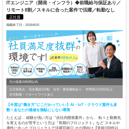
ITエンジニア（開発・インフラ）◆前職給与保証あり／
リモート8割／スキルに合った案件で活躍／転勤なし
正社員
掲載終了日：2026/8/20
月の残業20時間以内
土日祝休み
完全週休2日制
社宅・家賃補助あり
年間休日120日以上
在宅勤務・リモートワークあり
【今度は“働き方”にこだわっていい】AI・IoT・クラウド案件も多
数！あなたの価値を無駄にしない環境
たとえば… 経験が浅い方は『自社内開発案件』から、 転々と勤務先
を変えるのが苦手という方は『長期のプロジェクト』など スキルや
適性に合ったプロジェクトで活躍可能◎ その理由は【常時100件以