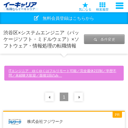
転職ならイーキャリア
気になる
検索履歴
無料会員登録はこちらから
渋谷区×システムエンジニア（パッ
ケージソフト・ミドルウェア）×ソ
条件変更
フトウェア・情報処理の転職情報
ITエンジニア ゆくゆくはフルリモート可能／完全週休2日制／学歴不
問／未経験大歓迎／面接1回のみ
前の
1
30
件
次の
30
件
PR
株式会社フジワーク