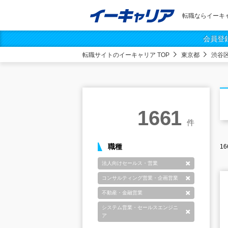
転職ならイーキ
会員登
転職サイトのイーキャリア TOP
東京都
渋谷
1661
件
職種
16
法人向けセールス・営業
削除
コンサルティング営業・企画営業
削除
不動産・金融営業
削除
システム営業・セールスエンジニ
削除
ア