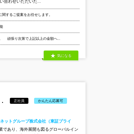
合わせいただいた...
に関するご提案をお任せします。
能
。 頑張り次第で上記以上の金額へ...
気になる
.
正社員
かんたん応募可
ーネットグループ株式会社（東証プライ
業であり、海外展開も図るグローバルイン