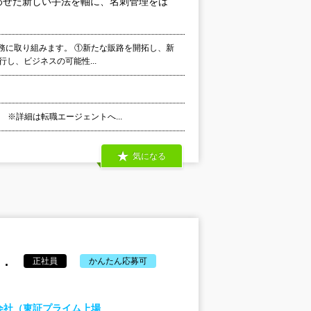
わせた新しい手法を軸に、名刺管理をは
の業務に取り組みます。 ①新たな販路を開拓し、新
し、ビジネスの可能性...
 ※詳細は転職エージェントへ...
気になる
.
正社員
かんたん応募可
株式会社（東証プライム上場