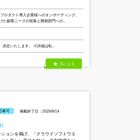
 プロダクト導入企業様へのオンボーディング、
た顧客ニーズの収集と開発部門への...
決定いたします。 ※詳細は転...
気になる
応募可
掲載終了日：2026/8/14
場）
ッションを掲げ、「クラウドソフトウエ