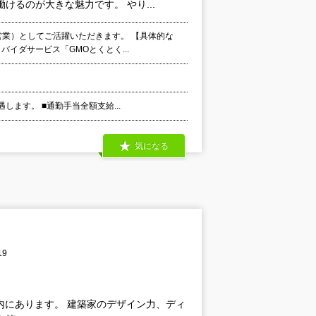
るのが大きな魅力です。 やり...
営業）としてご活躍いただきます。 【具体的な
イダサービス「GMOとくとく...
します。 ■通勤手当全額支給...
気になる
19
機能が社内にあります。 建築家のデザイン力、ディ