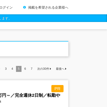
ログイン
掲載を希望される企業様へ
します。
件
3
4
5
6
7
次の
30
件
最後へ
PR
万円～／完全週休2日制／転勤や
4