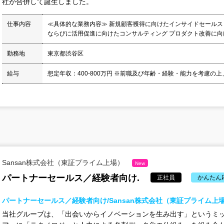
社が合併して誕生しました。
仕事内容
≪具体的な業務内容≫ 新規顧客獲得に向けたインサイドセールス
ならびに活用促進に向けたコンサルティング プロダクト改善に向け
勤務地
東京都渋谷区
給与
想定年収：400-800万円 ※前職及び年齢・経験・能力を考慮の上、
Sansan株式会社（東証プライム上場）
New
パートナーセールス／経験者向け.
正社員
かんたん
パートナーセールス／経験者向け/Sansan株式会社（東証プライム上
当社グループは、「出会いからイノベーションを生み出す」というミ