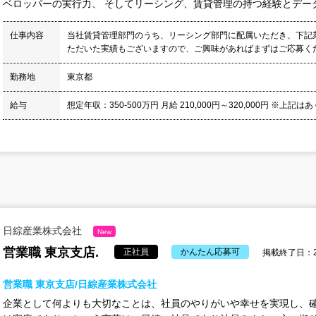
ベロッパーの実行力、 そしてリーシング、賃貸管理の持つ経験とデータ等
仕事内容
当社賃貸管理部門のうち、リーシング部門に配属いただき、下記
ただいた実績もございますので、ご興味があればまずはご応募ください
勤務地
東京都
給与
想定年収：350-500万円 月給 210,000円～320,000円 ※上記は
日綜産業株式会社
New
営業職 東京支店.
正社員
かんたん応募可
掲載終了日：20
営業職 東京支店/日綜産業株式会社
企業として何よりも大切なことは、社員のやりがいや幸せを実現し、確