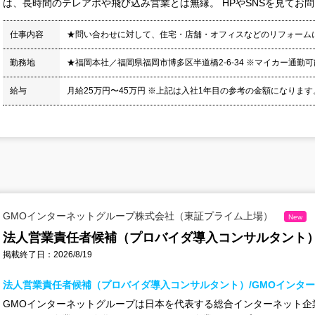
は、長時間のテレアポや飛び込み営業とは無縁。 HPやSNSを見てお問い
仕事内容
★問い合わせに対して、住宅・店舗・オフィスなどのリフォーム
勤務地
★福岡本社／福岡県福岡市博多区半道橋2-6-34 ※マイカー通勤可
給与
月給25万円〜45万円 ※上記は入社1年目の参考の金額になります
GMOインターネットグループ株式会社（東証プライム上場）
New
法人営業責任者候補（プロバイダ導入コンサルタント）
掲載終了日：2026/8/19
法人営業責任者候補（プロバイダ導入コンサルタント）/GMOインタ
GMOインターネットグループは日本を代表する総合インターネット企