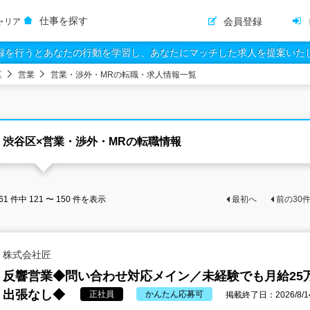
仕事を探す
会員登録
ャリア
録を行うとあなたの行動を学習し、あなたにマッチした求人を提案いた
区
営業
営業・渉外・MRの転職・求人情報一覧
渋谷区×営業・渉外・MRの転職情報
61
件中
121 〜 150
件を表示
最初へ
前の
30
株式会社匠
反響営業◆問い合わせ対応メイン／未経験でも月給25
出張なし◆
正社員
かんたん応募可
掲載終了日：2026/8/1