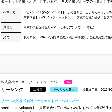
ターネット企業へと進化しています。 その企業グループの一員として働け
仕事内容
プロバイダ「GMOとくとくBB」の提案営業（コンサルティング
業務内容】 GMOインターネットグループ株式会社が提供するプロバ
勤務地
東京都渋谷区桜丘町26-1 セルリアンタワー（本社）
給与
想定年収：500-800万円 ※経験・能力を考慮し、当社規定にて優遇
株式会社アーキテクトディベロッパー
New
リーシング.
正社員
かんたん応募可
掲載終了日：2026/8/
リーシング/株式会社アーキテクトディベロッパー
architect developerは、 賃貸集合住宅に求められる すべての