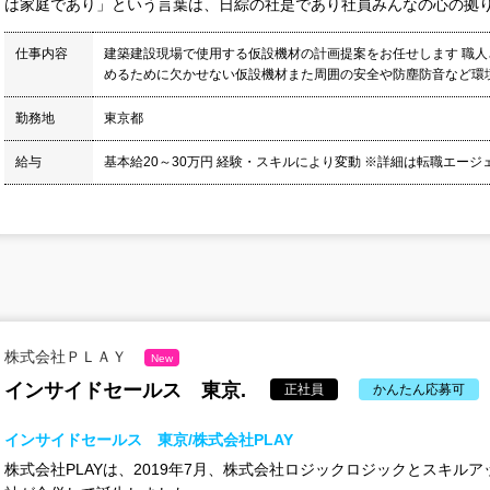
は家庭であり」という言葉は、日綜の社是であり社員みんなの心の拠り所で
仕事内容
建築建設現場で使用する仮設機材の計画提案をお任せします 職
めるために欠かせない仮設機材また周囲の安全や防塵防音など環境保
勤務地
東京都
給与
基本給20～30万円 経験・スキルにより変動 ※詳細は転職エー
株式会社ＰＬＡＹ
New
インサイドセールス 東京.
正社員
かんたん応募可
インサイドセールス 東京/株式会社PLAY
株式会社PLAYは、2019年7月、株式会社ロジックロジックとスキル