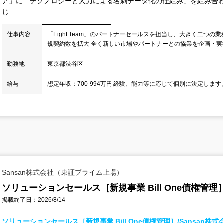
ア」に「テクノロジーと人力による名刺データ化の仕組み」を組み合
じ...
仕事内容
「Eight Team」のパートナーセールスを担当し、大きく二つ
規契約数を拡大 全く新しい市場やパートナーとの協業を企画・実行
勤務地
東京都渋谷区
給与
想定年収：700-994万円 経験、能力等に応じて個別に決定します。
Sansan株式会社（東証プライム上場）
ソリューションセールス［新規事業 Bill One債権管理］
掲載終了日：2026/8/14
ソリューションセールス［新規事業 Bill One債権管理］/Sansan