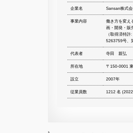
企業名
Sansan株
事業内容
働き方を変え
画・開発・販
（取得済特許: 
5263759号、
代表者
寺田 親弘
所在地
〒150-000
設立
2007年
従業員数
1212 名 (20