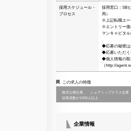
採用スケジュール・
採用窓口：SB
プロセス
局）
※上記転職エー
※エントリー後
マンキャピタル
◆応募の秘密は
◆応募いただく
◆個人情報の取
（http://agen
この求人の特徴
株式公開企業
シェアトップクラス企業
従業員数が1000人以上
企業情報