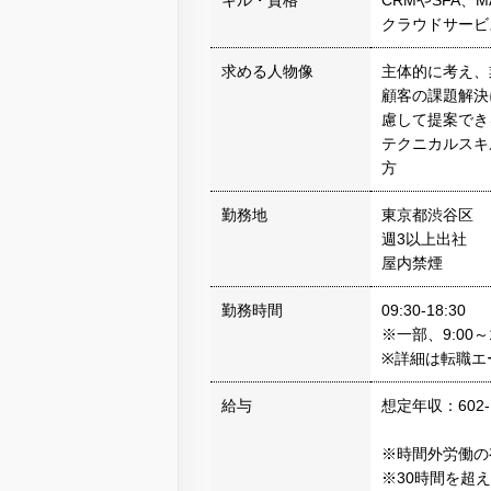
キル・資格
CRMやSFA、
クラウドサービ
求める人物像
主体的に考え、
顧客の課題解決
慮して提案でき
テクニカルスキ
方
勤務地
東京都渋谷区
週3以上出社
屋内禁煙
勤務時間
09:30-18:30
※一部、9:00
※詳細は転職エ
給与
想定年収：602-
※時間外労働の
※30時間を超