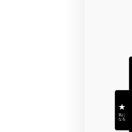
気に
なる