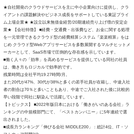
★自社開発のクラウドサービスを主に中小企業向けに提供し、クラ
イアントの課題解決やビジネス成長をサポートしている東証プライ
ム上場企業★ ★設立以来無借金経営/20期連続売り上げ増の安定企
業★ 【会社特徴】 ■経費・交通費・出張費など、お金に関する処理
を一元管理できるクラウド型の経費精算システム『楽楽精算』をは
じめ クラウド型Webアプリサービスを多数展開するマルチヒットメ
ーカーとして、SaaS市場で圧倒的な存在感を示しています。
■働く人々の「効率」を高めるサービスを提供している同社の社員
は、働き方もロジカルで効率的です。
残業時間は全社平均19.27時間/月。
また20代が47%、30代が38%と多くの若手社員が在籍し、中途入社
者の割合は70％と多いこともあり、中途でご入社された後に比較的
早い段階で同社に馴染んで活躍しています。
【トピックス】 ■2022年版日本における「働きがいのある会社」ラ
ンキングの中規模部門にて、「ベストカンパニー」に5年連続で選
出されました。
■成長力ランキング「伸びる会社 MIDDLE200」：総計4位、IT・ソ