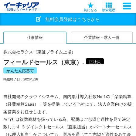
転職ならイーキャリア
気になる
検索履歴
無料会員登録はこちらから
仕事情報
企業情報・求人一覧
株式会社ラクス（東証プライム上場）
フィールドセールス（東京）.
正社員
かんたん応募可
掲載終了日：
2026/8/26
自社開発のクラウドシステム、国内累計導入社数No.1の「楽楽精算
（経費精算Saas）」等を提供している当社にて、法人企業向けの提
案営業をお任せします。
※当社は複数商材を扱っている為、配属はご志望と適性を見て決定
致します ※ダイレクトセールス（直販担当）かパートナーセールス
（代理店担当）かについても、選考を通じてご志望と適性をみて決