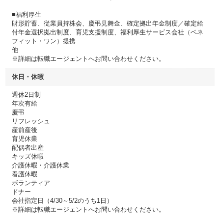
■福利厚生
財形貯蓄、従業員持株会、慶弔見舞金、確定拠出年金制度／確定給
付年金選択拠出制度、育児支援制度、福利厚生サービス会社（ベネ
フィット・ワン）提携
他
※詳細は転職エージェントへお問い合わせください。
休日・休暇
週休2日制
年次有給
慶弔
リフレッシュ
産前産後
育児休業
配偶者出産
キッズ休暇
介護休暇・介護休業
看護休暇
ボランティア
ドナー
会社指定日（4/30～5/2のうち1日）
※詳細は転職エージェントへお問い合わせください。