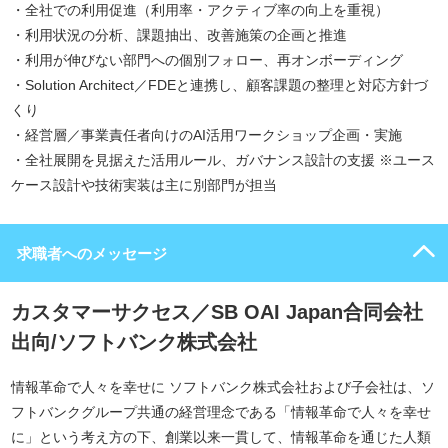
・全社での利用促進（利用率・アクティブ率の向上を重視）
・利用状況の分析、課題抽出、改善施策の企画と推進
・利用が伸びない部門への個別フォロー、再オンボーディング
・Solution Architect／FDEと連携し、顧客課題の整理と対応方針づ
くり
・経営層／事業責任者向けのAI活用ワークショップ企画・実施
・全社展開を見据えた活用ルール、ガバナンス設計の支援 ※ユース
ケース設計や技術実装は主に別部門が担当
求職者へのメッセージ
カスタマーサクセス／SB OAI Japan合同会社
出向/ソフトバンク株式会社
情報革命で人々を幸せに ソフトバンク株式会社および子会社は、ソ
フトバンクグループ共通の経営理念である「情報革命で人々を幸せ
に」という考え方の下、創業以来一貫して、情報革命を通じた人類