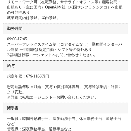
リモートワーク可（在宅勤務、サテライトオフィス等）顧客訪問・
出張あり（主に国内）OpenAI本社（米国サンフランシスコ）へ出張
の可能性あり
就業時間内は禁煙。屋内禁煙。
勤務時間
09:00-17:45
スーパーフレックスタイム制（コアタイムなし） 勤務間インターバ
ル制度 一部部署は所定労働・シフト等の例外あり
※詳細は転職エージェントへお問い合わせください。
給与
想定年収：679-1168万円
想定理論年収＝月給＋賞与＋特別加算賞与。 賞与等は業績・評価に
より変動。
※詳細は転職エージェントへお問い合わせください。
諸手当
一般職：時間外勤務手当、深夜勤務手当、休日勤務手当、通勤手当
など
管理職：深夜勤務手当、通勤手当など