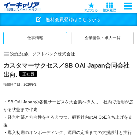
転職ならイーキャリア
気になる
検索履歴
無料会員登録はこちらから
仕事情報
企業情報・求人一覧
ソフトバンク株式会社
カスタマーサクセス／SB OAI Japan合同会社
出向.
正社員
掲載終了日：
2026/9/2
・SB OAI Japanの各種サービスを大企業へ導入し、社内で活用が広
がる状態まで伴走
・経営幹部と方向性をそろえつつ、顧客社内のAI CoE立ち上げを支
援
・導入初期のオンボーディング、運用の定着までの支援設計と実行