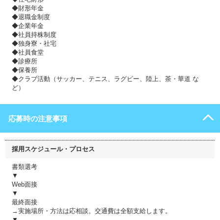
◆財形年金
◆退職金制度
◆企業年金
◆社員持株制度
◆独身寮・社宅
◆社員食堂
◆診療所
◆保養所
◆クラブ活動（サッカー、テニス、ラグビー、陸上、茶・華道 な
ど）
応募時の注意事項
採用スケジュール・プロセス
書類選考
▼
Web面接
▼
最終面接
→実施場所・方法は応相談。交通費は全額支給します。
▼