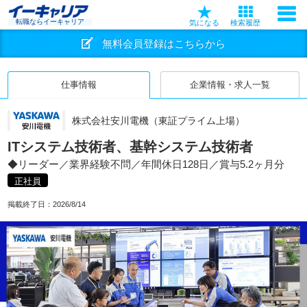
転職ならイーキャリア
気になる
検索履歴
無料会員登録はこちらから
仕事情報
企業情報・求人一覧
株式会社安川電機（東証プライム上場）
ITシステム技術者、基幹システム技術者
◆リーダー／業界経験不問／年間休日128日／賞与5.2ヶ月分
正社員
掲載終了日：
2026/8/14