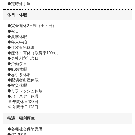
◆定時外手当
休日・休暇
◆完全週休2日制（土・日）
◆祝日
◆夏季休暇
◆年末年始
◆年次有給休暇
◆産休・育休（取得率100％）
◆会社創立記念日
◆労働祭日
◆結婚休暇
◆忌引き休暇
◆配偶者出産休暇
◆被災休暇
◆リフレッシュ休暇
◆バースデー休暇
※ 年間休日128日
※ 年間休日128日
待遇・福利厚生
◆各種社会保険完備
◆住宅財形