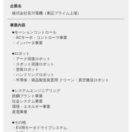
企業名
株式会社安川電機（東証プライム上場）
事業内容
■モーションコントロール
・ACサーボ・コントローラ事業
・インバータ事業
■ロボット
・アーク溶接ロボット
・スポット溶接ロボット
・塗装ロボット
・ハンドリングロボット
・半導体・液晶製造装置用 クリーン・真空搬送ロボット
■システムエンジニアリング
鉄鋼プラント事業
社会システム事業
環境・エネルギー事業
産電事業
■その他
・EV用モータドライブシステム