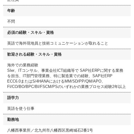
年齢
不問
必須の経験・スキル・資格
英語で海外現地員と技術コミュニケーションが取れること
歓迎される経験・スキル・資格
海外での業務経験
SIer、ITコンサル、事業会社ICT組織等で SAP社ERPに関する業務
を担当、IT部門管理業務、特に製造業での経験、SAP社ERP
ECC6.0またはS/4HANAにおけるMM/SD/PP/QM/APO、
FI/CO/BO/BPC/BI/FSCM/PSのいずれかの業務プロセス経験2年以上
語学力
英語を使う仕事
勤務地
八幡西事業所／北九州市八幡西区黒崎城石2番1号