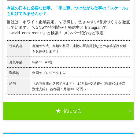
今後の日本に必要な仕事。「手に職」つけながら仕事の「スケール」
も広げてみませんか？
当社は「ホワイト企業認定」を取得し、働きやすい環境づくりを徹底
しています。 ＼SNSで特別情報も発信中／ Instagramで
「world_corp_recruit」と検索！ メンバー紹介など限定...
仕事内容
書類の作成、書類の整理、建物の写真撮影などの事務業務全般
をお任せします！
募集年齢
年齢: 〜 40歳
勤務地
全国のプロジェクト先
給与
〈給与形態が選択できます〉 １)月給+交通費+（残業代は全額
別途支給） 首都圏：月給30.0万円～...
気になる