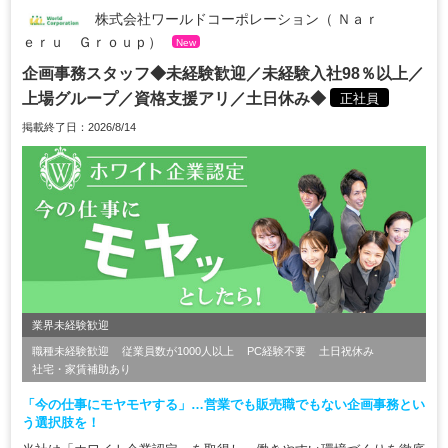
株式会社ワールドコーポレーション（ Ｎａｒ
ｅｒｕ Ｇｒｏｕｐ）
New
企画事務スタッフ◆未経験歓迎／未経験入社98％以上／
上場グループ／資格支援アリ／土日休み◆
正社員
掲載終了日：2026/8/14
業界未経験歓迎
職種未経験歓迎
従業員数が1000人以上
PC経験不要
土日祝休み
社宅・家賃補助あり
「今の仕事にモヤモヤする」…営業でも販売職でもない企画事務とい
う選択肢を！