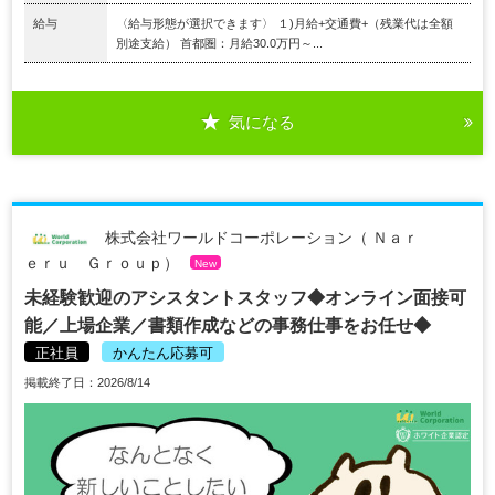
給与
〈給与形態が選択できます〉 １)月給+交通費+（残業代は全額
別途支給） 首都圏：月給30.0万円～...
気になる
株式会社ワールドコーポレーション（ Ｎａｒ
ｅｒｕ Ｇｒｏｕｐ）
New
未経験歓迎のアシスタントスタッフ◆オンライン面接可
能／上場企業／書類作成などの事務仕事をお任せ◆
正社員
かんたん応募可
掲載終了日：2026/8/14