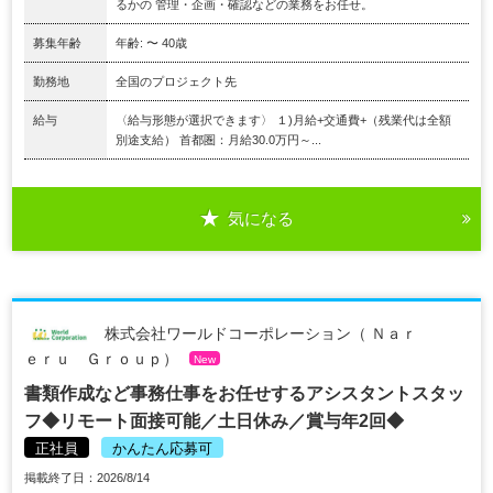
るかの 管理・企画・確認などの業務をお任せ。
募集年齢
年齢: 〜 40歳
勤務地
全国のプロジェクト先
給与
〈給与形態が選択できます〉 １)月給+交通費+（残業代は全額
別途支給） 首都圏：月給30.0万円～...
気になる
株式会社ワールドコーポレーション（ Ｎａｒ
ｅｒｕ Ｇｒｏｕｐ）
New
書類作成など事務仕事をお任せするアシスタントスタッ
フ◆リモート面接可能／土日休み／賞与年2回◆
正社員
かんたん応募可
掲載終了日：2026/8/14