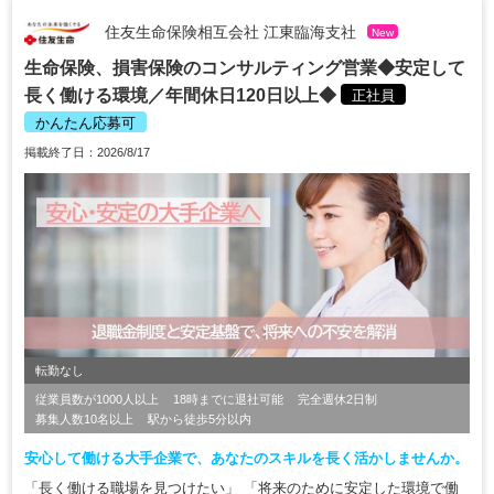
住友生命保険相互会社 江東臨海支社
New
生命保険、損害保険のコンサルティング営業◆安定して
長く働ける環境／年間休日120日以上◆
正社員
かんたん応募可
掲載終了日：2026/8/17
転勤なし
従業員数が1000人以上
18時までに退社可能
完全週休2日制
募集人数10名以上
駅から徒歩5分以内
安心して働ける大手企業で、あなたのスキルを長く活かしませんか。
「長く働ける職場を見つけたい」 「将来のために安定した環境で働