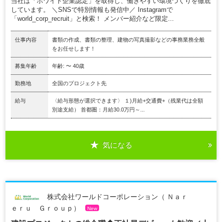
当社は「ホワイト企業認定」を取得し、働きやすい環境づくりを徹底
しています。 ＼SNSで特別情報も発信中／ Instagramで
「world_corp_recruit」と検索！ メンバー紹介など限定...
仕事内容
書類の作成、書類の整理、建物の写真撮影などの事務業務全般
をお任せします！
募集年齢
年齢: 〜 40歳
勤務地
全国のプロジェクト先
給与
〈給与形態が選択できます〉 １)月給+交通費+（残業代は全額
別途支給） 首都圏：月給30.0万円～...
気になる
株式会社ワールドコーポレーション（ Ｎａｒ
ｅｒｕ Ｇｒｏｕｐ）
New