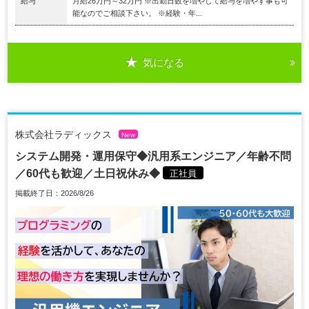
給与
月給26万円～32万円 ※出勤日数を増やして給与を増やす事も可
能なのでご相談下さい。 ※経験・年...
気になる
株式会社ラディックス
New
システム開発・運用保守◆汎用系エンジニア／年齢不問
／60代も歓迎／土日祝休み◆
正社員
掲載終了日：2026/8/26