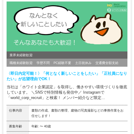
業界未経験歓迎
職種未経験歓迎
学歴不問
PC経験不要
土日祝休み
交通費全額支給
〈即日内定可能！〉「何となく新しいことをしたい」「正社員になり
たい」が志望理由でOK！
当社は「ホワイト企業認定」を取得し、働きやすい環境づくりを徹底
しています。 ＼SNSで特別情報も発信中／ Instagramで
「world_corp_recruit」と検索！ メンバー紹介など限定...
仕事内容
書類の作成、書類の整理、建物の写真撮影などの事務作業をお
任せします！
募集年齢
年齢: 〜 40歳