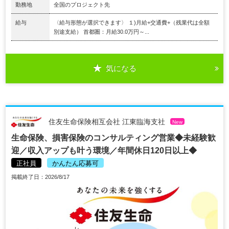
勤務地
全国のプロジェクト先
給与
〈給与形態が選択できます〉 １)月給+交通費+（残業代は全額
別途支給） 首都圏：月給30.0万円～...
気になる
住友生命保険相互会社 江東臨海支社
New
生命保険、損害保険のコンサルティング営業◆未経験歓
迎／収入アップも叶う環境／年間休日120日以上◆
正社員
かんたん応募可
掲載終了日：2026/8/17