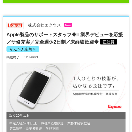
株式会社エクウス
New
Apple製品のサポートスタッフ◆IT業界デビューを応援
／研修充実／完全週休2日制／未経験歓迎◆
正社員
かんたん応募可
掲載終了日：2026/9/1
設立20年以上
中途入社が5割以上
職種未経験歓迎
業界未経験歓迎
第二新卒・既卒者歓迎
学歴不問