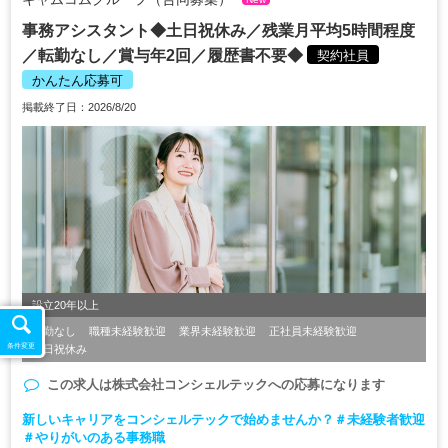
事務アシスタント◆土日祝休み／残業月平均5時間程度
／転勤なし／賞与年2回／履歴書不要◆
契約社員
かんたん応募可
掲載終了日：2026/8/20
設立20年以上
転勤なし
職種未経験歓迎
業界未経験歓迎
正社員未経験歓迎
条件変更
土日祝休み
この求人は
株式会社コンシェルテック
への応募になります
新しいキャリアをコンシェルテックで始めませんか？＃未経験者歓迎
＃やりがいのある事務職