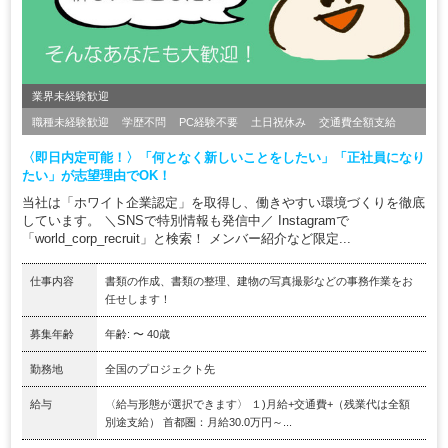
業界未経験歓迎
職種未経験歓迎
学歴不問
PC経験不要
土日祝休み
交通費全額支給
〈即日内定可能！〉「何となく新しいことをしたい」「正社員になり
たい」が志望理由でOK！
当社は「ホワイト企業認定」を取得し、働きやすい環境づくりを徹底
しています。 ＼SNSで特別情報も発信中／ Instagramで
「world_corp_recruit」と検索！ メンバー紹介など限定...
仕事内容
書類の作成、書類の整理、建物の写真撮影などの事務作業をお
任せします！
募集年齢
年齢: 〜 40歳
勤務地
全国のプロジェクト先
給与
〈給与形態が選択できます〉 １)月給+交通費+（残業代は全額
別途支給） 首都圏：月給30.0万円～...