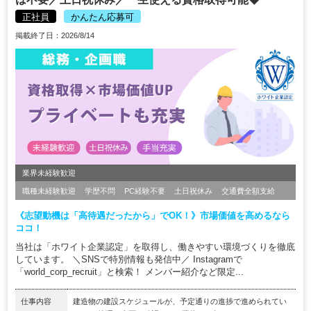
正社員
かんたん応募可
掲載終了日：2026/8/14
業界未経験歓迎
職種未経験歓迎
学歴不問
PC経験不要
土日祝休み
交通費全額支給
《志望動機は「高待遇だったから」でOK！》市場価値を高めるなら
ココ！
当社は「ホワイト企業認定」を取得し、働きやすい環境づくりを徹底
しています。 ＼SNSで特別情報も発信中／ Instagramで
「world_corp_recruit」と検索！ メンバー紹介など限定...
仕事内容
建造物の建設スケジュールが、予定通りの進捗で進められてい