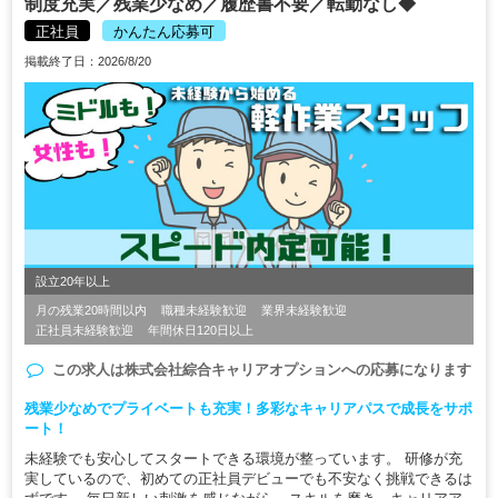
制度充実／残業少なめ／履歴書不要／転勤なし◆
正社員
かんたん応募可
掲載終了日：2026/8/20
設立20年以上
月の残業20時間以内
職種未経験歓迎
業界未経験歓迎
正社員未経験歓迎
年間休日120日以上
この求人は
株式会社綜合キャリアオプション
への応募になります
残業少なめでプライベートも充実！多彩なキャリアパスで成長をサポ
ート！
未経験でも安心してスタートできる環境が整っています。 研修が充
実しているので、初めての正社員デビューでも不安なく挑戦できるは