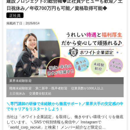
建設プロジェクトの総合職◆正社員デビューも歓迎／土
日祝休み／年収700万円も可能／資格取得可能◆
正社員
掲載終了日：2026/8/14
業界未経験歓迎
職種未経験歓迎
第二新卒・既卒者歓迎
従業員数が1000人以上
土日祝休み
交通費全額支給
＼専門講師の研修で未経験から徹底サポート／業界大手の安定感の中
でキャリアをリスタートしよう！
当社は「ホワイト企業認定」を取得し、働きやすい環境づくりを徹底
しています。 ＼SNSで特別情報も発信中／ Instagramで
「world_corp_recruit」と検索！ メンバー紹介など限定公...