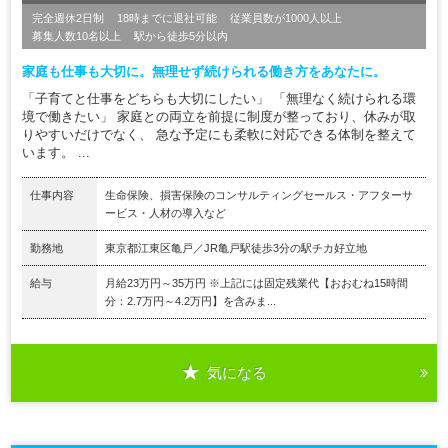
完全週休2日制
18時までに退社可能
従業員数が1000人以上
募集人数10名以上
駅から徒歩5分以内
家庭も仕事も大切に。無理せず続けられる働き方をあなたに。
「子育てと仕事をどちらも大切にしたい」 「無理なく続けられる環
境で働きたい」 家庭との両立を前提に制度が整っており、休みが取
りやすいだけでなく、 急な予定にも柔軟に対応できる体制を整えて
います。 ...
仕事内容
生命保険、損害保険のコンサルティングセールス・アフターサ
ービス・人材の導入など
勤務地
東京都江東区亀戸／JR亀戸駅徒歩3分の駅チカ好立地
給与
月給23万円～35万円 ※上記には固定残業代【おおむね15時間
分：2.7万円～4.2万円】を含みま...
気になる