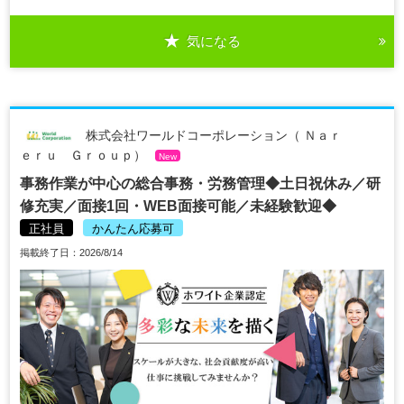
気になる
株式会社ワールドコーポレーション（ Ｎａｒ
ｅｒｕ Ｇｒｏｕｐ）
New
事務作業が中心の総合事務・労務管理◆土日祝休み／研
修充実／面接1回・WEB面接可能／未経験歓迎◆
正社員
かんたん応募可
掲載終了日：2026/8/14