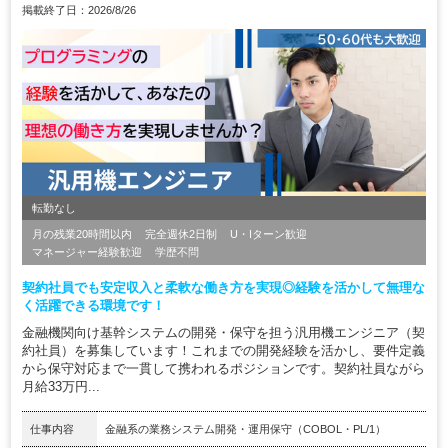
掲載終了日：2026/8/26
転勤なし
月の残業20時間以内
完全週休2日制
U・Iターン歓迎
マネージャー経験歓迎
学歴不問
契約社員でも安定収入と柔軟な働き方を実現◎経験を活かして無理な
く活躍できる環境です！
金融機関向け基幹システムの開発・保守を担う汎用機エンジニア（契
約社員）を募集しています！これまでの開発経験を活かし、要件定義
から保守対応まで一貫して携われるポジションです。契約社員ながら
月給33万円...
仕事内容
金融系の業務システム開発・運用保守（COBOL・PL/1）