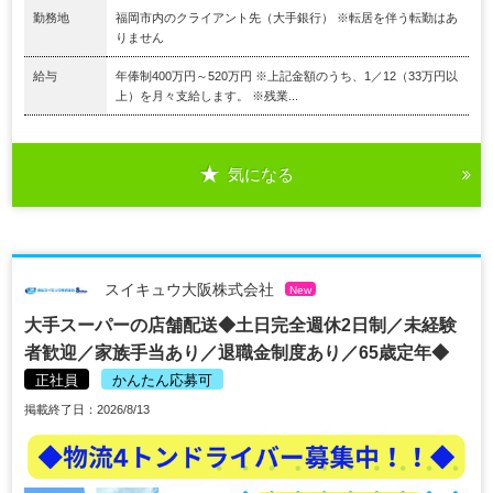
勤務地
福岡市内のクライアント先（大手銀行） ※転居を伴う転勤はあ
りません
給与
年俸制400万円～520万円 ※上記金額のうち、1／12（33万円以
上）を月々支給します。 ※残業...
気になる
スイキュウ大阪株式会社
New
大手スーパーの店舗配送◆土日完全週休2日制／未経験
者歓迎／家族手当あり／退職金制度あり／65歳定年◆
正社員
かんたん応募可
掲載終了日：2026/8/13