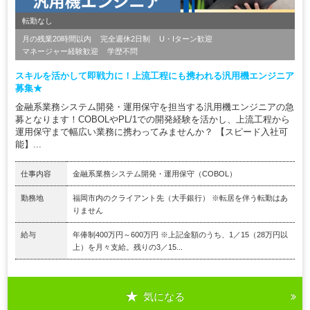
転勤なし
月の残業20時間以内
完全週休2日制
U・Iターン歓迎
マネージャー経験歓迎
学歴不問
スキルを活かして即戦力に！上流工程にも携われる汎用機エンジニア
募集★
金融系業務システム開発・運用保守を担当する汎用機エンジニアの急
募となります！COBOLやPL/1での開発経験を活かし、上流工程から
運用保守まで幅広い業務に携わってみませんか？ 【スピード入社可
能】...
仕事内容
金融系業務システム開発・運用保守（COBOL）
勤務地
福岡市内のクライアント先（大手銀行） ※転居を伴う転勤はあ
りません
給与
年俸制400万円～600万円 ※上記金額のうち、1／15（28万円以
上）を月々支給。残りの3／15...
気になる