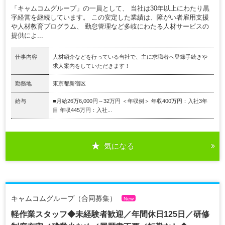
「キャムコムグループ」の一員として、 当社は30年以上にわたり黒
字経営を継続しています。 この安定した業績は、障がい者雇用支援
や人材教育プログラム、 勤怠管理など多岐にわたる人材サービスの
提供によ...
仕事内容
人材紹介などを行っている当社で、主に求職者へ登録手続きや
求人案内をしていただきます！
勤務地
東京都新宿区
給与
■月給26万6,000円～32万円 ＜年収例＞ 年収400万円：入社3年
目 年収445万円：入社...
気になる
キャムコムグループ（合同募集）
New
軽作業スタッフ◆未経験者歓迎／年間休日125日／研修