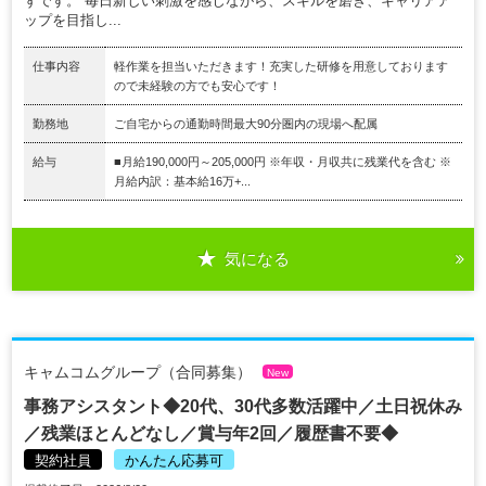
ずです。 毎日新しい刺激を感じながら、スキルを磨き、キャリアア
ップを目指し...
仕事内容
軽作業を担当いただきます！充実した研修を用意しております
ので未経験の方でも安心です！
勤務地
ご自宅からの通勤時間最大90分圏内の現場へ配属
給与
■月給190,000円～205,000円 ※年収・月収共に残業代を含む ※
月給内訳：基本給16万+...
気になる
キャムコムグループ（合同募集）
New
事務アシスタント◆20代、30代多数活躍中／土日祝休み
／残業ほとんどなし／賞与年2回／履歴書不要◆
契約社員
かんたん応募可