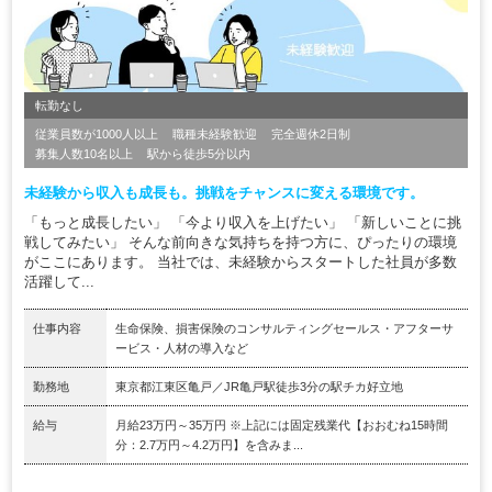
転勤なし
従業員数が1000人以上
職種未経験歓迎
完全週休2日制
募集人数10名以上
駅から徒歩5分以内
未経験から収入も成長も。挑戦をチャンスに変える環境です。
「もっと成長したい」 「今より収入を上げたい」 「新しいことに挑
戦してみたい」 そんな前向きな気持ちを持つ方に、ぴったりの環境
がここにあります。 当社では、未経験からスタートした社員が多数
活躍して...
仕事内容
生命保険、損害保険のコンサルティングセールス・アフターサ
ービス・人材の導入など
勤務地
東京都江東区亀戸／JR亀戸駅徒歩3分の駅チカ好立地
給与
月給23万円～35万円 ※上記には固定残業代【おおむね15時間
分：2.7万円～4.2万円】を含みま...