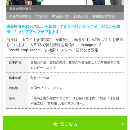
業界未経験歓迎
職種未経験歓迎
学歴不問
PC経験不要
土日祝休み
交通費全額支給
未経験者を2300名以上を育成してきた当社だからこそ、ゼロから着
実にキャリアアップができます♪
当社は「ホワイト企業認定」を取得し、働きやすい環境づくりを徹底
しています。 ＼SNSで特別情報も発信中／ Instagramで
「world_corp_recruit」と検索！ メンバー紹介など限定...
仕事内容
書類の作成、書類の整理、建物の写真撮影などの事務業務全般
をお任せします！
募集年齢
年齢: 〜 40歳
勤務地
全国のプロジェクト先
給与
〈給与形態が選択できます〉 １)月給+交通費+（残業代は全額
別途支給） 首都圏：月給30.0万円～...
気になる