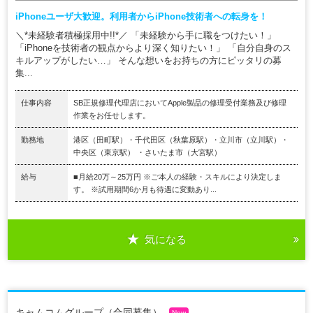
iPhoneユーザ大歓迎。利用者からiPhone技術者への転身を！
＼*未経験者積極採用中!!*／ 「未経験から手に職をつけたい！」
「iPhoneを技術者の観点からより深く知りたい！」 「自分自身のス
キルアップがしたい…」 そんな想いをお持ちの方にピッタリの募
集...
仕事内容
SB正規修理代理店においてApple製品の修理受付業務及び修理
作業をお任せします。
勤務地
港区（田町駅）・千代田区（秋葉原駅）・立川市（立川駅）・
中央区（東京駅） ・さいたま市（大宮駅）
給与
■月給20万～25万円 ※ご本人の経験・スキルにより決定しま
す。 ※試用期間6か月も待遇に変動あり...
気になる
キャムコムグループ（合同募集）
New