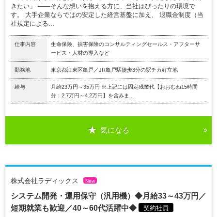
きたい」 ——そんな想いを抱える方に、当社はぴったりの環境で
す。 大手企業ならではの安定した経営基盤に加え、 退職金制度（当
社規定による...
仕事内容
生命保険、損害保険のコンサルティングセールス・アフターサ
ービス・人材の導入など
勤務地
東京都江東区亀戸／JR亀戸駅徒歩3分の駅チカ好立地
給与
月給23万円～35万円 ※上記には固定残業代【おおむね15時間
分：2.7万円～4.2万円】を含みま...
気になる
株式会社ラディックス
New
システム開発・運用保守（汎用機）◆月給33～43万円／
短期就業も歓迎／40～60代活躍中◆
契約社員