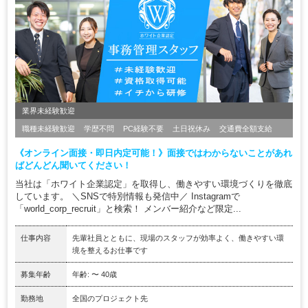
業界未経験歓迎
職種未経験歓迎
学歴不問
PC経験不要
土日祝休み
交通費全額支給
《オンライン面接・即日内定可能！》面接ではわからないことがあれ
ばどんどん聞いてください！
当社は「ホワイト企業認定」を取得し、働きやすい環境づくりを徹底
しています。 ＼SNSで特別情報も発信中／ Instagramで
「world_corp_recruit」と検索！ メンバー紹介など限定...
仕事内容
先輩社員とともに、現場のスタッフが効率よく、働きやすい環
境を整えるお仕事です
募集年齢
年齢: 〜 40歳
勤務地
全国のプロジェクト先