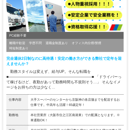
PC経験不要
離職中歓迎
学歴不問
退職金制度あり
オフィス内分煙/禁煙
時短制度あり
完全週休2日制なのに高待遇！安定の働き方ができる弊社で定年を迎
えませんか？
勤務スタイルは変えず、給与UP。そんな転職を
■――――――――――――――――――――――■ 「ドライバーっ
て稼げるけど、夜勤があって勤務時間も不規則そう…」 そんなイメ
ージをお持ちの方は少なく...
仕事内容
大手スーパーのセンターから京阪神の各店舗までを配送するお
仕事です。中高年も活躍！65歳定年！
勤務地
本社営業所（大阪市住之江区南港東）での配属となります。※
車通勤OK！