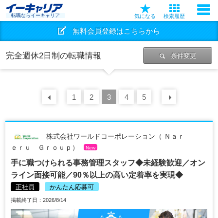
転職ならイーキャリア
気になる
検索履歴
無料会員登録はこちらから
完全週休2日制の転職情報
条件変更
前の
1
30
2
件
3
4
5
次の
30
株式会社ワールドコーポレーション（ Ｎａｒ
ｅｒｕ Ｇｒｏｕｐ）
New
手に職つけられる事務管理スタッフ◆未経験歓迎／オン
ライン面接可能／90％以上の高い定着率を実現◆
正社員
かんたん応募可
掲載終了日：2026/8/14