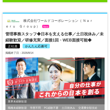
株式会社ワールドコーポレーション（ Ｎａｒ
ｅｒｕ Ｇｒｏｕｐ）
New
管理事務スタッフ◆日本を支える仕事／土日祝休み／未
経験歓迎／研修充実／面接1回・WEB面接可能◆
正社員
かんたん応募可
掲載終了日：2026/8/14
業界未経験歓迎
職種未経験歓迎
学歴不問
PC経験不要
土日祝休み
交通費全額支給