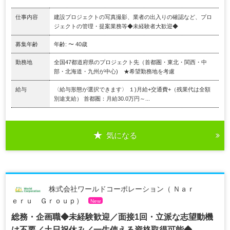
仕事内容
建設プロジェクトの写真撮影、業者の出入りの確認など、プロ
ジェクトの管理・提案業務等◆未経験者大歓迎◆
募集年齢
年齢: 〜 40歳
勤務地
全国47都道府県のプロジェクト先（首都圏・東北・関西・中
部・北海道・九州が中心) ★希望勤務地を考慮
給与
〈給与形態が選択できます〉 １)月給+交通費+（残業代は全額
別途支給） 首都圏：月給30.0万円～...
気になる
株式会社ワールドコーポレーション（ Ｎａｒ
ｅｒｕ Ｇｒｏｕｐ）
New
総務・企画職◆未経験歓迎／面接1回・立派な志望動機
は不要／土日祝休み／一生使える資格取得可能◆