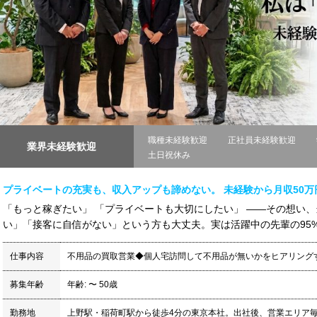
職種未経験歓迎
正社員未経験歓迎
業界未経験歓迎
土日祝休み
プライベートの充実も、収入アップも諦めない。 未経験から月収50
「もっと稼ぎたい」 「プライベートも大切にしたい」 ――その想い、
い」「接客に自信がない」という方も大丈夫。実は活躍中の先輩の95%
仕事内容
不用品の買取営業◆個人宅訪問して不用品が無いかをヒアリング
募集年齢
年齢: 〜 50歳
勤務地
上野駅・稲荷町駅から徒歩4分の東京本社。出社後、営業エリア