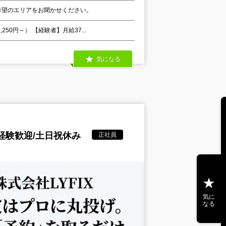
希望のエリアをお聞かせください。
0円～） 【経験者】月給37...
気になる
経験歓迎/土日祝休み
正社員
気に
なる