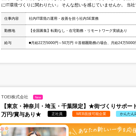
にIT環境づくりに関わりたい」 そんな想いを感じていませんか。 当社で
仕事内容
社内IT環境の運用・改善を担う社内SE業務
勤務地
【全国募集】転勤なし・在宅勤務・リモートワーク実績あり
給与
■月給22万5000円～50万円 ※首都圏勤務の場合、月給24万5000円
TOEI株式会社
New
【東京・神奈川・埼玉・千葉限定】★街づくりサポート事
万円/賞与あり★
正社員
WEB面接可能企業
かんたん