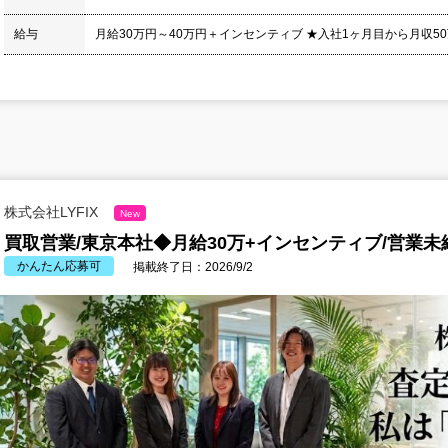
給与
月給30万円～40万円＋インセンティブ ★入社1ヶ月目から月収50
株式会社LYFIX
New
買取営業/東京本社◆月給30万+インセンティブ/営業未
かんたん応募可
掲載終了日：2026/9/2