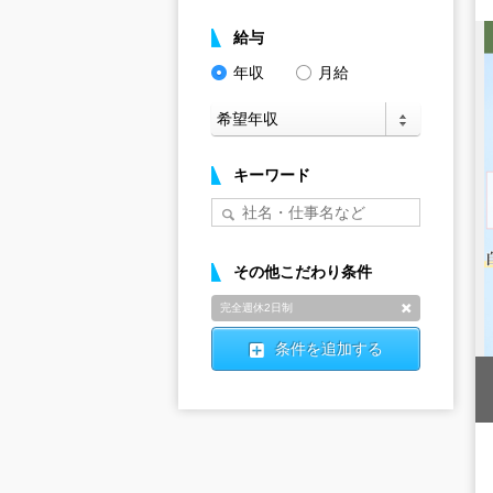
給与
年収
月給
キーワード
その他こだわり条件
完全週休2日制
削除
条件を追加する