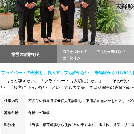
職種未経験歓迎
正社員未経験歓迎
業界未経験歓迎
土日祝休み
プライベートの充実も、収入アップも諦めない。 未経験から月収50
「もっと稼ぎたい」 「プライベートも大切にしたい」 ――その想い、
い」「接客に自信がない」という方も大丈夫。実は活躍中の先輩の95%
仕事内容
不用品の買取営業◆個人宅訪問して不用品が無いかをヒアリング
募集年齢
年齢: 〜 50歳
勤務地
上野駅・稲荷町駅から徒歩4分の東京本社。出社後、営業エリア