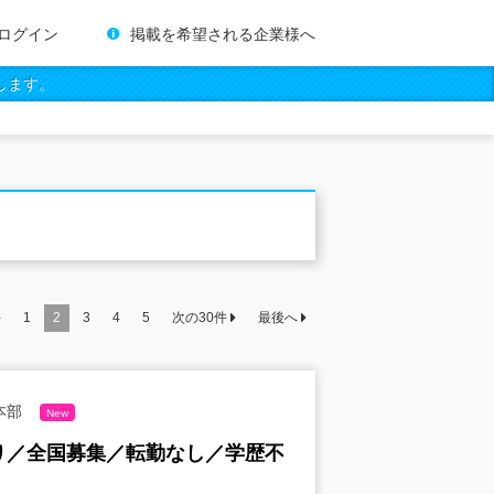
ログイン
掲載を希望される企業様へ
します。
件
1
2
3
4
5
次の
30
件
最後へ
本部
New
あり／全国募集／転勤なし／学歴不