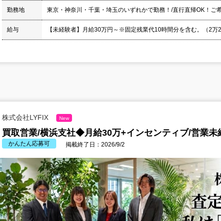
勤務地
東京・神奈川・千葉・埼玉のいずれかで勤務！/直行直帰OK！ご
給与
【未経験者】月給30万円～※固定残業代10時間分を含む。（2万2,25
株式会社LYFIX
New
買取営業/横浜支社◆月給30万+インセンティブ/営業未
かんたん応募可
掲載終了日：2026/9/2