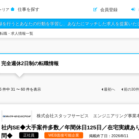
仕事を探す
会員登録
ャリア
録を行うとあなたの行動を学習し、あなたにマッチした求人を提案いた
の転職・求人情報一覧
完全週休2日制の転職情報
6
件中
31 〜 60
件を表示
最初へ
前の
30
株式会社スタッフサービス エンジニアリング事業
社内SE◆大手案件多数／年間休日125日／在宅実績
問◆
正社員
WEB面接可能企業
掲載終了日：2026/8/11