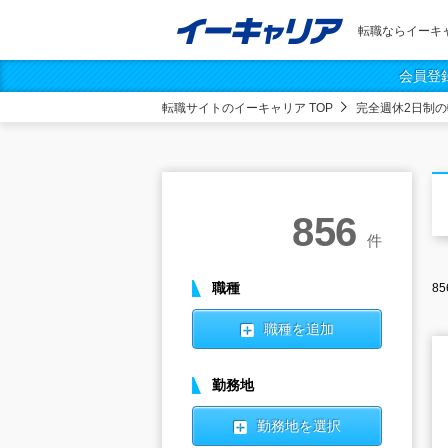
転職ならイーキ
会員登
転職サイトのイーキャリア TOP
完全週休2日制
856
件
職種
85
職種を追加
勤務地
勤務地を選択