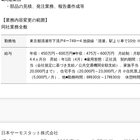
・部品の見積、発注業務、報告書作成等
【業務内容変更の範囲】
同社業務全般
勤務地
東京都清瀬市下清戸4ー749ー4 池袋線「清瀬」駅より車で10分
給与
年収：450万円～600万円■年収：475万～600万円 月給制：月額
4.4ヵ月分 昇給：年1回（4月）■雇用形態：正社員 契約期間：
当（会社規定に基づき支給／公共交通機関全額支給）、家族手当（扶
20,000円まで）、住宅手当（20,000円～23,000円／月 
（5,000円／月）、他■勤務時間：8時30分～17時30分 休憩時
日本サーモスタット株式会社