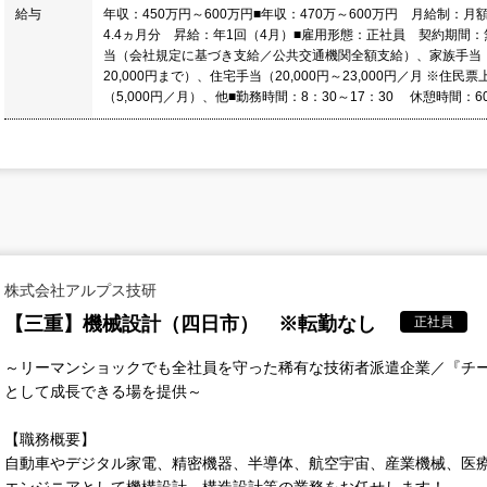
給与
年収：450万円～600万円■年収：470万～600万円 月給制：月額
4.4ヵ月分 昇給：年1回（4月）■雇用形態：正社員 契約期間：
当（会社規定に基づき支給／公共交通機関全額支給）、家族手当（扶
20,000円まで）、住宅手当（20,000円～23,000円／月 
（5,000円／月）、他■勤務時間：8：30～17：30 休憩時間：
株式会社アルプス技研
【三重】機械設計（四日市） ※転勤なし
正社員
～リーマンショックでも全社員を守った稀有な技術者派遣企業／『チ
として成長できる場を提供～
【職務概要】
自動車やデジタル家電、精密機器、半導体、航空宇宙、産業機械、医
エンジニアとして機構設計、構造設計等の業務をお任せします！