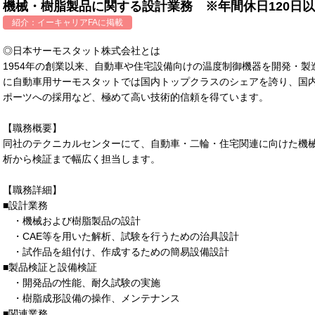
機械・樹脂製品に関する設計業務 ※年間休日120日
紹介：
イーキャリアFA
に掲載
◎日本サーモスタット株式会社とは
1954年の創業以来、自動車や住宅設備向けの温度制御機器を開発・
に自動車用サーモスタットでは国内トップクラスのシェアを誇り、国
ポーツへの採用など、極めて高い技術的信頼を得ています。
【職務概要】
同社のテクニカルセンターにて、自動車・二輪・住宅関連に向けた機
析から検証まで幅広く担当します。
【職務詳細】
■設計業務
・機械および樹脂製品の設計
・CAE等を用いた解析、試験を行うための治具設計
・試作品を組付け、作成するための簡易設備設計
■製品検証と設備検証
・開発品の性能、耐久試験の実施
・樹脂成形設備の操作、メンテナンス
■関連業務