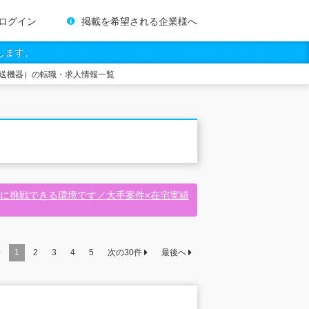
ログイン
掲載を希望される企業様へ
します。
送機器）の転職・求人情報一覧
に挑戦できる環境です／大手案件×在宅実績
件
1
2
3
4
5
次の
30
件
最後へ