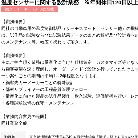
温度センサーに関する設計業務 ※年間休日120日以上
紹介：
イーキャリアFA
に掲載
【職務概要】
同社の自動車用の温度制御製品（サーモスタット、センサー他）の機
は、試作品の試験ならびに試験結果データのまとめ解析及び設計者へ
のメンテナンス等、幅広く携わって頂きます。
【職務概要】
主にご担当頂く業務は量産化に向けた仕様策定・カスタマイズ等とな
ら顧客要望を深く理解し、オーダーメイドで設計を行っていただきま
一つ案件ごとの期間は平均1～2年程度となります。
・顧客先カーメーカーごとの特殊設計
・部材サプライヤーの工程品質管理フォロー
・量産化に向けた製品の試作品製作、耐久試験、評価解析を行い、レ
・各種試験設備の保守・メンテナンス
【業務内容変更の範囲】
同社業務全般
勤務地
東京都清瀬市下清戸4-749-4 西武池袋線「清瀬」駅より車で4分