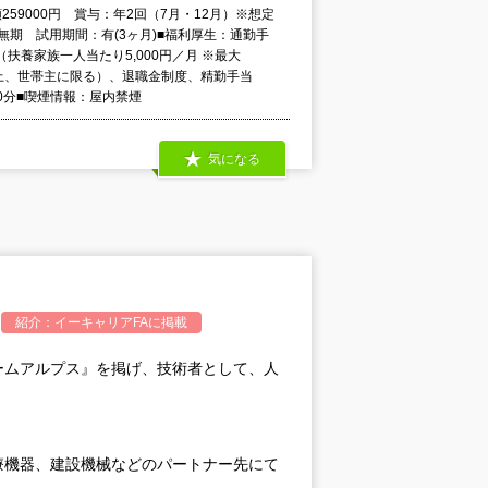
259000円 賞与：年2回（7月・12月）※想定
無期 試用期間：有(3ヶ月)■福利厚生：通勤手
養家族一人当たり5,000円／月 ※最大
※住民票上、世帯主に限る）、退職金制度、精勤手当
60分■喫煙情報：屋内禁煙
気になる
紹介：
イーキャリアFA
に掲載
ームアルプス』を掲げ、技術者として、人
療機器、建設機械などのパートナー先にて