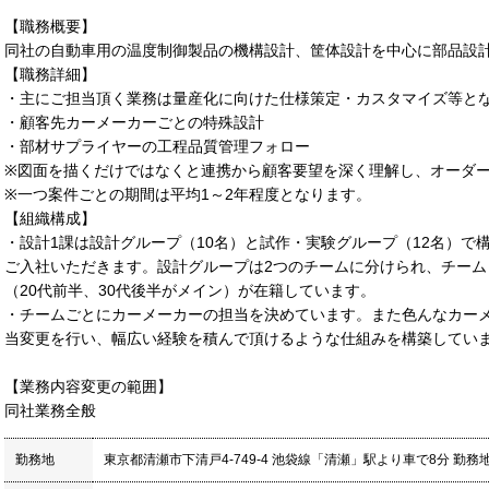
【職務概要】
同社の自動車用の温度制御製品の機構設計、筐体設計を中心に部品設
【職務詳細】
・主にご担当頂く業務は量産化に向けた仕様策定・カスタマイズ等と
・顧客先カーメーカーごとの特殊設計
・部材サプライヤーの工程品質管理フォロー
※図面を描くだけではなくと連携から顧客要望を深く理解し、オーダ
※一つ案件ごとの期間は平均1～2年程度となります。
【組織構成】
・設計1課は設計グループ（10名）と試作・実験グループ（12名）で
ご入社いただきます。設計グループは2つのチームに分けられ、チームリ
（20代前半、30代後半がメイン）が在籍しています。
・チームごとにカーメーカーの担当を決めています。また色んなカーメ
当変更を行い、幅広い経験を積んで頂けるような仕組みを構築してい
【業務内容変更の範囲】
同社業務全般
勤務地
東京都清瀬市下清戸4-749-4 池袋線「清瀬」駅より車で8分 勤