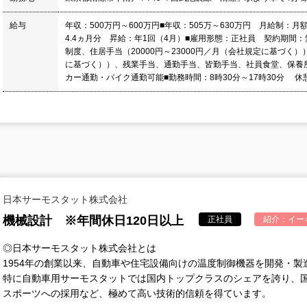
給与
年収：500万円～600万円■年収：505万～630万円 月給制：月額
4.4ヵ月分 昇給：年1回（4月）■雇用形態：正社員 契約期間：
制度、住居手当（20000円～23000円／月（会社規定に基づく）
に基づく））、残業手当、通勤手当、皆勤手当、社員食堂、保養
カー通勤・バイク通勤可能■勤務時間：8時30分～17時30分 休
日本サーモスタット株式会社
機械設計 ※年間休日120日以上
正社員
紹介：
イー
◎日本サーモスタット株式会社とは
1954年の創業以来、自動車や住宅設備向けの温度制御機器を開発・
特に自動車用サーモスタットでは国内トップクラスのシェアを誇り、
スポーツへの採用など、極めて高い技術的信頼を得ています。