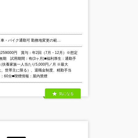
 ※車・バイク通勤可 勤務地変更の範…
259000円 賞与：年2回（7月・12月）※想定
無期 試用期間：有(3ヶ月)■福利厚生：通勤手
養家族一人当たり5,000円／月 ※最大
※住民票上、世帯主に限る）、退職金制度、精勤手当
間：60分■喫煙情報：屋内禁煙
気になる