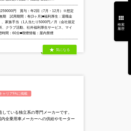
259000円 賞与：年2回（7月・12月）※想定
無期 試用期間：有(3ヶ月)■福利厚生：退職金
）、家族手当（1人当たり5000円／月（会社規定
検索
所、クラブ活動、社外福利厚生サービス、マイ
履歴
憩時間：60分■喫煙情報：屋内禁煙
気になる
キャリアFA
に掲載
製造している独立系の専門メーカーです。
国内全乗用車メーカーへの供給やモーター