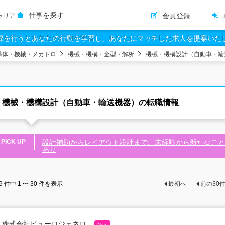
仕事を探す
会員登録
ャリア
録を行うとあなたの行動を学習し、あなたにマッチした求人を提案いた
導体・機械・メカトロ
機械・機構・金型・解析
機械・機構設計（自動車・輸
機械・機構設計（自動車・輸送機器）の転職情報
PICK UP
設計補助からレイアウト設計まで。未経験から新たなこと
あり
9
件中
1 〜 30
件を表示
最初へ
前の
30
株式会社ビューロジェネロ
New