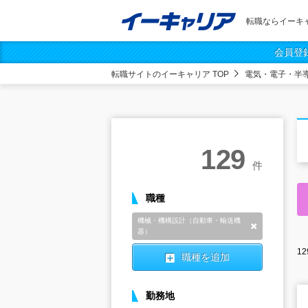
転職ならイーキ
会員登
転職サイトのイーキャリア TOP
電気・電子・半
129
件
職種
機械・機構設計（自動車・輸送機
削除
器）
12
職種を追加
勤務地