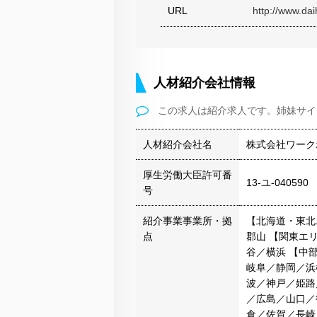
URL
http://www.dai
人材紹介会社情報
この求人は紹介求人です。姉妹サイ
人材紹介会社名
株式会社ワーク
厚生労働大臣許可番
13-ユ-040590
号
紹介事業事業所・拠
【北海道・東北
点
郡山 【関東エ
谷／横浜 【中
岐阜／静岡／浜
波／神戸／姫路
／広島／山口／
倉／佐賀／長崎