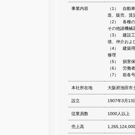
事業内容
（1） 自動
造、販売、賃
（2） 各種
その他諸機械
（3） 建設
借、仲介お
（4） 建築
修理
（5） 損害
（6） 労働
（7） 前各
本社所在地
大阪府池田市
設立
1907年3月13
従業員数
1000人以上
売上高
1,265,124,00