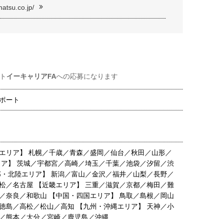
hatsu.co.jp/
ト
イーキャリアFA
への応募になります
ポート
エリア】 札幌／千歳／青森／盛岡／仙台／秋田／山形／
リア】 茨城／宇都宮／高崎／埼玉／千葉／池袋／汐留／渋
部・北陸エリア】 新潟／富山／金沢／福井／山梨／長野／
松／名古屋 【近畿エリア】 三重／滋賀／京都／梅田／難
／奈良／和歌山 【中国・四国エリア】 鳥取／島根／岡山
徳島／高松／松山／高知 【九州・沖縄エリア】 天神／小
／熊本／大分／宮崎／鹿児島／沖縄