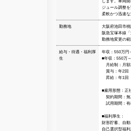
します。車両開
ジュール調整を
柔軟かつ迅速な
勤務地
大阪府池田市桃園
阪急宝塚本線「
勤務地変更の範
給与・待遇・福利厚
年収：550万円
生
■年収：550万～
月給制：月額29
賞与：年2回（
昇給：年1回
■雇用形態：正
契約期間：無
試用期間：有(
■福利厚生：
財形貯蓄、自動
自己選択型福利