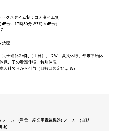
レックスタイム制：コアタイム無
45分～17時30分※7時間45分）
分
内禁煙
日、完全週休2日制（土日）、ＧＷ、夏期休暇、年末年始休
休職、子の看護休暇、特別休暇
本入社翌月から付与（日数は規定による）
) メーカー(重電・産業用電気機器) メーカー(自動
連)