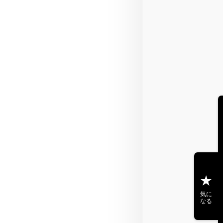
気に
なる