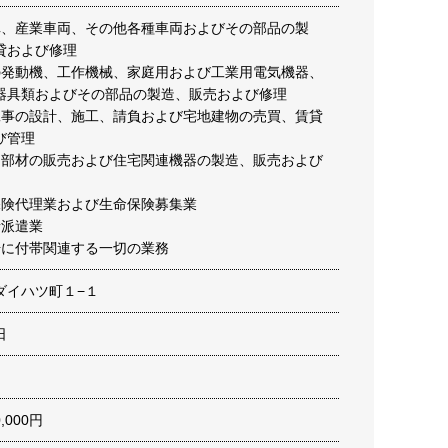
車、産業車両、その他各種車両およびその部品の製
貸および修理
の発動機、工作機械、家庭用および工業用電気機器、
器具類およびその部品の製造、販売および修理
工事の設計、施工、請負および宅地建物の売買、賃貸
よび管理
用部材の販売および住宅関連機器の製造、販売および
保険代理業および生命保険募集業
者派遣業
号に付帯関連する一切の業務
ダイハツ町１−１
日
0,000円