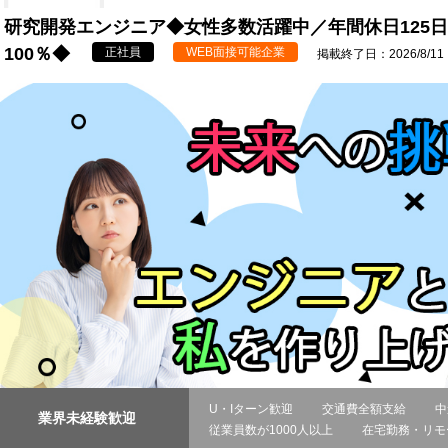
研究開発エンジニア◆女性多数活躍中／年間休日125
100％◆
正社員
WEB面接可能企業
掲載終了日：2026/8/11
U・Iターン歓迎
交通費全額支給
中
業界未経験歓迎
従業員数が1000人以上
在宅勤務・リモ