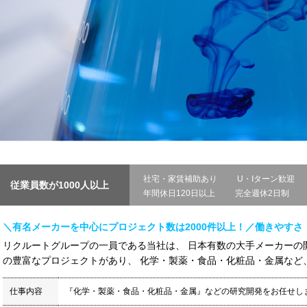
社宅・家賃補助あり
U・Iターン歓迎
従業員数が1000人以上
年間休日120日以上
完全週休2日制
＼有名メーカーを中心にプロジェクト数は2000件以上！／働きやすさ
リクルートグループの一員である当社は、 日本有数の大手メーカーの開
の豊富なプロジェクトがあり、 化学・製薬・食品・化粧品・金属など、
仕事内容
『化学・製薬・食品・化粧品・金属』などの研究開発をお任せし