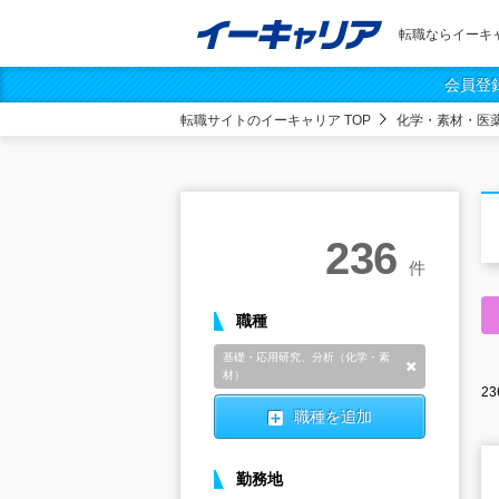
転職ならイーキ
会員登
転職サイトのイーキャリア TOP
化学・素材・医
236
件
職種
基礎・応用研究、分析（化学・素
削除
材）
23
職種を追加
勤務地