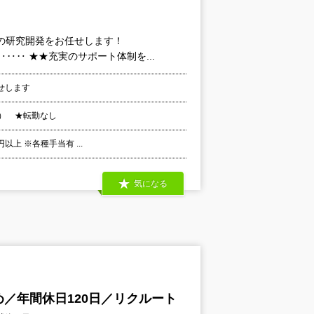
の研究開発をお任せします！
‥ ★★充実のサポート体制を...
せします
） ★転勤なし
以上 ※各種手当有 ...
気になる
／年間休日120日／リクルート