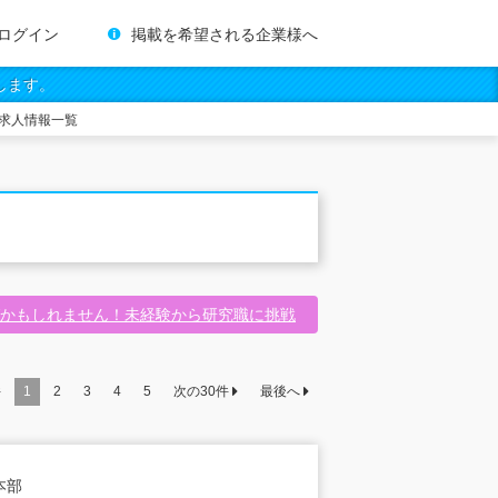
ログイン
掲載を希望される企業様へ
します。
求人情報一覧
グかもしれません！未経験から研究職に挑戦
件
1
2
3
4
5
次の
30
件
最後へ
本部