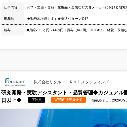
仕事内容
化学・製薬・食品・化粧品・金属などの各メーカーにおける研究
勤務地
★勤務地考慮します★※U・Iターン歓迎
給与
■月給20.9万円～44万円＋賞与（年2回） ※スキル・経験・前給
株式会社リクルートＲ＆Ｄスタッフィング
研究開発・実験アシスタント・品質管理◆カジュアル面
日以上◆
正社員
WEB面接可能企業
掲載終了日：2026/8/2