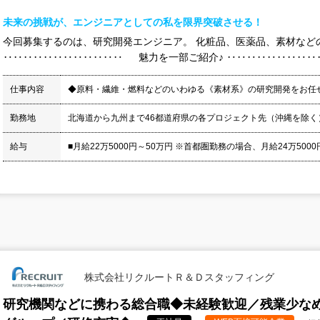
未来の挑戦が、エンジニアとしての私を限界突破させる！
今回募集するのは、研究開発エンジニア。 化粧品、医薬品、素材など
‥‥‥‥‥‥‥‥‥‥‥‥ 魅力を一部ご紹介♪ ‥‥‥‥‥‥‥‥‥‥‥
仕事内容
◆原料・繊維・燃料などのいわゆる《素材系》の研究開発をお任
勤務地
北海道から九州まで46都道府県の各プロジェクト先（沖縄を除く
給与
■月給22万5000円～50万円 ※首都圏勤務の場合、月給24万5000円
株式会社リクルートＲ＆Ｄスタッフィング
研究機関などに携わる総合職◆未経験歓迎／残業少なめ