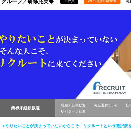
グループ／研修充実◆
正社員
WEB面接可能企業
掲載
職種未経験歓迎
完全週休2日制
社
業界未経験歓迎
U・Iターン歓迎
＜やりたいことが決まっていないからこそ、リクルートという選択肢