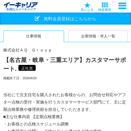
転職ならイーキャリア
気になる
検索履歴
無料会員登録はこちらから
仕事情報
企業情報・求人一覧
株式会社ＡＱ Ｇｒｏｕｐ
【名古屋・岐阜・三重エリア】カスタマーサポ
ート.
正社員
掲載終了日：
2026/8/26
当社にて注文住宅を購入されたお客様からの、お問合せ対応やアフ
ター点検の受付・実施を行うカスタマーサービス部門にて、主に定
期点検業務や修理依頼を担当していただきます。
■主な仕事内容 【定期点検業務】
・お客様との点検スケジュール調整