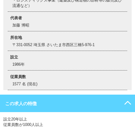
・ロジスティックス事業（建築及び構造物の部材等の販売及び
流通など）
代表者
加藤 博昭
所在地
〒331-0052 埼玉県 さいたま市西区三橋5-976-1
設立
1986年
従業員数
1577 名 (現在)
この求人の特徴
設立20年以上
従業員数が1000人以上