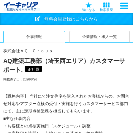
転職ならイーキャリア
気になる
検索履歴
無料会員登録はこちらから
仕事情報
企業情報・求人一覧
株式会社ＡＱ Ｇｒｏｕｐ
AQ建築工務部（埼玉西エリア）カスタマーサ
ポート.
正社員
掲載終了日：
2026/8/26
【職務内容】 当社にて注文住宅を購入されたお客様からの、お問合
せ対応やアフター点検の受付・実施を行うカスタマーサービス部門
にて、主に定期点検業務を担当してもらいます。
■主な仕事内容
・お客様との点検実施日（スケジュール）調整