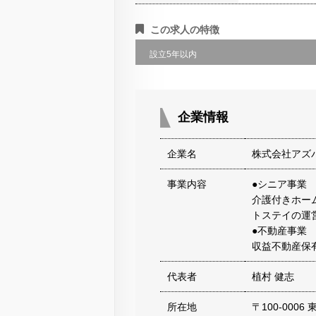
この求人の特徴
設立5年以内
企業情報
企業名
株式会社アズ
事業内容
●シニア事業
介護付きホー
トステイの運
●不動産事業
収益不動産保
代表者
植村 健志
所在地
〒100-000