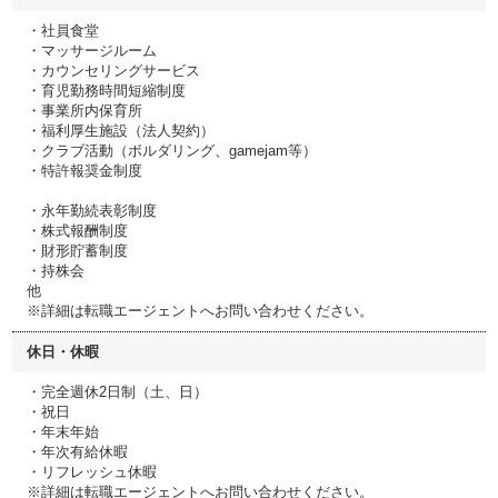
・社員食堂
・マッサージルーム
・カウンセリングサービス
・育児勤務時間短縮制度
・事業所内保育所
・福利厚生施設（法人契約）
・クラブ活動（ボルダリング、gamejam等）
・特許報奨金制度
・永年勤続表彰制度
・株式報酬制度
・財形貯蓄制度
・持株会
他
※詳細は転職エージェントへお問い合わせください。
休日・休暇
・完全週休2日制（土、日）
・祝日
・年末年始
・年次有給休暇
・リフレッシュ休暇
※詳細は転職エージェントへお問い合わせください。