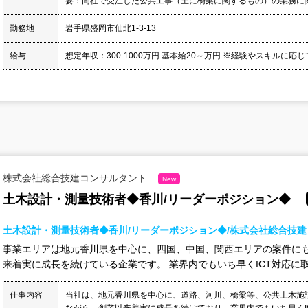
要：同社で受注した公共工事（主に橋梁に関するもの）の業務に関
勤務地
岩手県盛岡市仙北1-3-13
給与
想定年収：300-1000万円 基本給20～万円 ※経験やスキルに応じ
株式会社総合技建コンサルタント
New
土木設計・測量技術者◆香川/リーダーポジション◆
土木設計・測量技術者◆香川/リーダーポジション◆/株式会社総合技
事業エリアは地元香川県を中心に、四国、中国、関西エリアの案件にも
来着実に成長を続けている企業です。 業界内でもいち早くICT対応に取
仕事内容
当社は、地元香川県を中心に、道路、河川、橋梁等、公共土木施