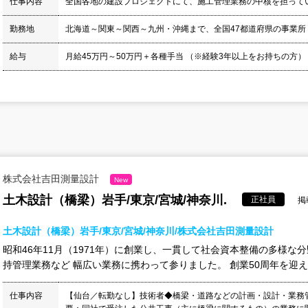
仕事内容
全国各地の建設プロジェクトにて、施工管理業務の中核を担って
勤務地
北海道～関東～関西～九州・沖縄まで、全国47都道府県の事業所
給与
月給45万円～50万円＋各種手当 （※経験3年以上をお持ちの方） 
株式会社吉田測量設計
New
土木設計（橋梁）岩手/東京/宮城/神奈川.
正社員
掲
土木設計（橋梁）岩手/東京/宮城/神奈川/株式会社吉田測量設計
昭和46年11月（1971年）に創業し、一貫して社会資本整備の多様
持管理業務など 幅広い業務に携わって参りました。 創業50周年を迎え、
仕事内容
【仙台／転勤なし】技術者◆橋梁・道路などの計画・設計・業務管