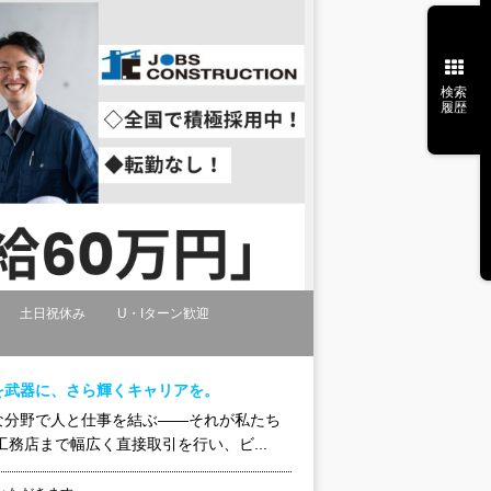
検索
履歴
土日祝休み
U・Iターン歓迎
験を武器に、さら輝くキャリアを。
な分野で人と仕事を結ぶ――それが私たち
務店まで幅広く直接取引を行い、ビ...