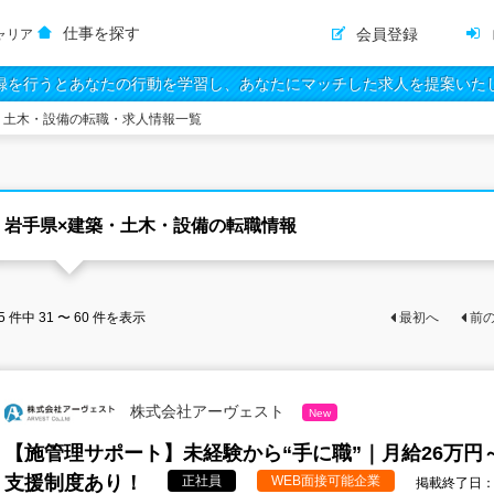
仕事を探す
会員登録
ャリア
録を行うとあなたの行動を学習し、あなたにマッチした求人を提案いた
・土木・設備の転職・求人情報一覧
岩手県×建築・土木・設備の転職情報
5
件中
31 〜 60
件を表示
最初へ
前
株式会社アーヴェスト
New
【施管理サポート】未経験から“手に職”｜月給26万円
支援制度あり！
正社員
WEB面接可能企業
掲載終了日：20