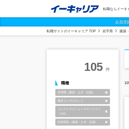
転職ならイーキ
会員登
転職サイトのイーキャリア TOP
岩手県
建築
105
件
職種
10
管理職（建築・土木・設備）
削除
建設コンサルタント
削除
コンストラクションマネージャー
削除
（CM）
技術開発（建築・土木・設備）
削除