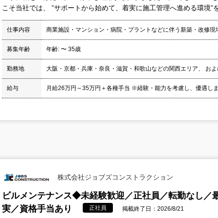
こそ当社では、 ”サポートから始めて、着実に施工管理へ進める環境”を用
仕事内容
商業施設・マンション・病院・プラントなどに伴う新築・改修現
募集年齢
年齢: 〜 35歳
勤務地
大阪・京都・兵庫・奈良・滋賀・和歌山などの関西エリア、 お
給与
月給26万円～35万円＋各種手当 ※経験・能力を考慮し、優遇します
株式会社ジョブズコンストラクション
ビルメンテナンス◆未経験歓迎／正社員／転勤なし／最
実／資格手当あり
正社員
掲載終了日：2026/8/21