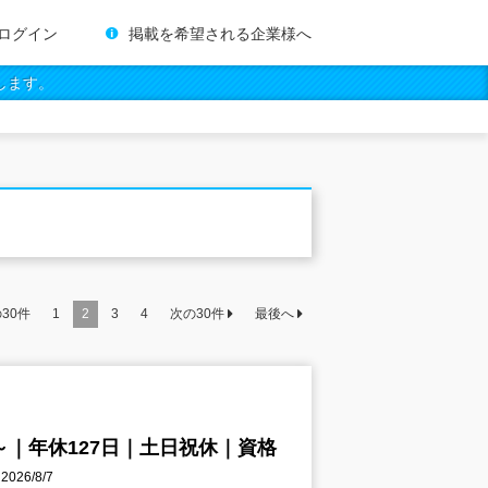
ログイン
掲載を希望される企業様へ
します。
の
30
件
1
2
3
4
次の
30
件
最後へ
～｜年休127日｜土日祝休｜資格
26/8/7