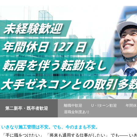
離職中歓迎
U・Iターン歓迎
年間休
第二新卒・既卒者歓迎
退職金制度あり
いきなり施工管理は不安。でも、今のままも不安。
「手に職をつけたい」 「将来も通用する仕事がしたい」 でも―― い