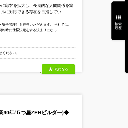
中心に顧客を拡大し、長期的な人間関係を築
に対応できる存在を目指してい...
検索
・安全管理）を担当いただきます。 当社では、
履歴
約時に仕様決定をする決まりになっ...
わせください。
気になる
0年/５つ星ZEHビルダー)◆