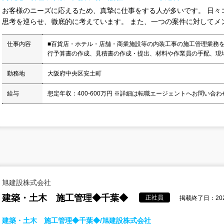
お客様のニーズに応えるため、真摯に仕事をする人が多いです。 日々
思考を巡らせ、徹底的に考えています。 また、一つの案件に対してメン
仕事内容
■百貨店・ホテル・店舗・商業施設等の内装工事の施工管理業務を
行予算書の作成、見積書の作成・提出、材料や作業員の手配、現場
勤務地
大阪府中央区安土町
給与
想定年収：400-600万円 ※詳細は転職エージェントへお問い合
旭建設株式会社
建築・土木 施工管理◆千葉◆
正社員
掲載終了日：2026
建築・土木 施工管理◆千葉◆/旭建設株式会社