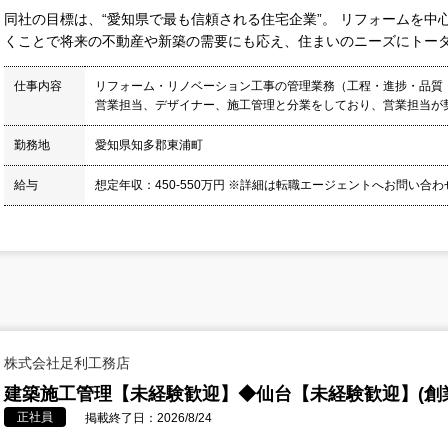
同社の目標は、“愛知県で最も信頼される住宅企業”。 リフォームを
くことで将来の不動産や新築の需要にも応え、住まいのニーズにトータル
仕事内容
リフォーム・リノベーション工事の管理業務（工程・進捗・品質
営業担当、デザイナー、施工管理と分業をしており、営業担当が契
勤務地
愛知県知多郡東浦町
給与
想定年収：450-550万円 ※詳細は転職エージェントへお問い合
株式会社足利工務店
建築施工管理【未経験歓迎】◆仙台【未経験歓迎】(創業9
正社員
掲載終了日：2026/8/24