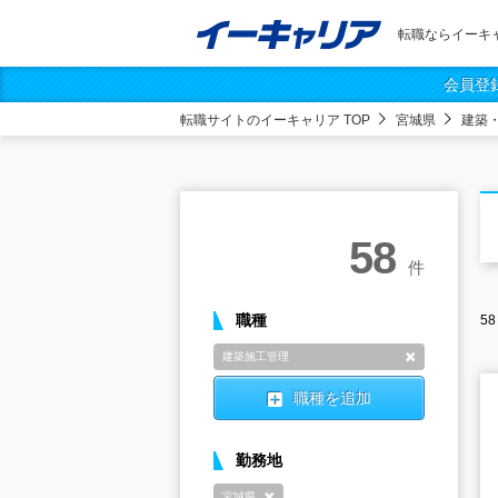
転職ならイーキ
会員登
転職サイトのイーキャリア TOP
宮城県
建築
58
件
職種
58
建築施工管理
削除
職種を追加
勤務地
宮城県