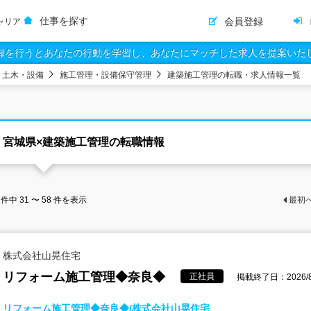
仕事を探す
会員登録
ャリア
録を行うとあなたの行動を学習し、あなたにマッチした求人を提案いた
・土木・設備
施工管理・設備保守管理
建築施工管理の転職・求人情報一覧
宮城県×建築施工管理の転職情報
件中
31 〜 58
件を表示
最初
株式会社山晃住宅
リフォーム施工管理◆奈良◆
正社員
掲載終了日：2026/8
リフォーム施工管理◆奈良◆/株式会社山晃住宅