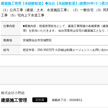
建築施工管理【未経験歓迎】◆仙台【未経験歓迎】(創業90年/５つ星Z
（1）公共工事（建築、土木、水道施設工事） （2）一般住宅 （3）民
工事 （5）宅内上下水道工事
仕事内容
■業務内容：現場管理担当として、建築工事関連の各種業務（建
理）を担当いただきます。 仙台営業所は住宅の建築施工となり、現
勤務地
宮城県仙台市宮城野区
給与
想定年収：250-350万円 ※詳細は転職エージェントへお問い合
株式会社小野組
建築施工管理
正社員
掲載終了日：2026/8/11