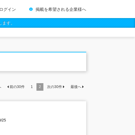
ログイン
掲載を希望される企業様へ
します。
へ
前の
30
件
1
2
次の
30
件
最後へ
/25