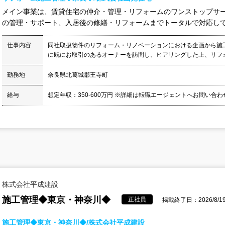
メイン事業は、賃貸住宅の仲介・管理・リフォームのワンストップサー
の管理・サポート、入居後の修繕・リフォームまでトータルで対応してい
仕事内容
同社取扱物件のリフォーム・リノベーションにおける企画から施
に既にお取引のあるオーナーを訪問し、ヒアリングした上、リフォ
勤務地
奈良県北葛城郡王寺町
給与
想定年収：350-600万円 ※詳細は転職エージェントへお問い合
株式会社平成建設
施工管理◆東京・神奈川◆
正社員
掲載終了日：2026/8/1
施工管理◆東京・神奈川◆/株式会社平成建設