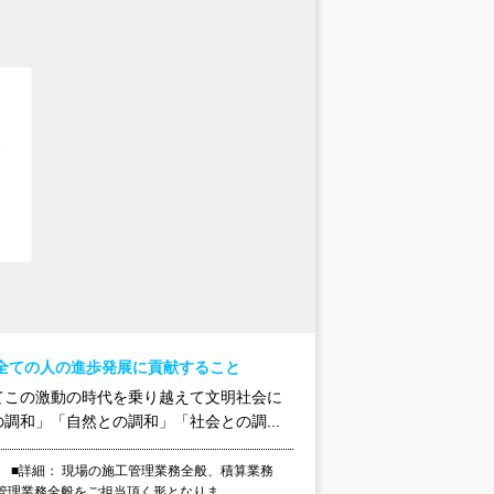
全ての人の進歩発展に貢献すること
てこの激動の時代を乗り越えて文明社会に
和」「自然との調和」「社会との調...
 ■詳細： 現場の施工管理業務全般、積算業務
理業務全般をご担当頂く形となりま...