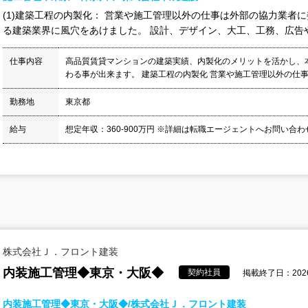
(1)建築工程の内製化： 営業や施工管理以外の仕事は外部の協力業者
る建築業界に風穴をあけました。 設計、デザイン、大工、工務、広告や
仕事内容
高品質賃貸マンションの建築実績、内製化のメリットを活かし、
わる事が出来ます。 建築工程の内製化 営業や施工管理以外の仕事
勤務地
東京都
給与
想定年収：360-900万円 ※詳細は転職エージェントへお問い合
株式会社Ｊ．フロント建装
内装施工管理◆東京・大阪◆
契約社員
掲載終了日：2026/
内装施工管理◆東京・大阪◆/株式会社Ｊ．フロント建装