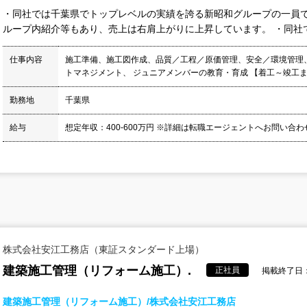
・同社では千葉県でトップレベルの実績を誇る新昭和グループの一員
ループ内紹介等もあり、売上は右肩上がりに上昇しています。 ・同社では
仕事内容
施工準備、施工図作成、品質／工程／原価管理、安全／環境管理
トマネジメント、 ジュニアメンバーの教育・育成 【着工～竣工ま
勤務地
千葉県
給与
想定年収：400-600万円 ※詳細は転職エージェントへお問い合
株式会社安江工務店（東証スタンダード上場）
建築施工管理（リフォーム施工）.
正社員
掲載終了日：2
建築施工管理（リフォーム施工）/株式会社安江工務店