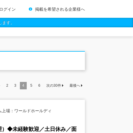
ログイン
掲載を希望される企業様へ
します。
件
2
3
4
5
6
次の
30
件
最後へ
ム上場：ワールドホールディ
理）◆未経験歓迎／土日休み／面