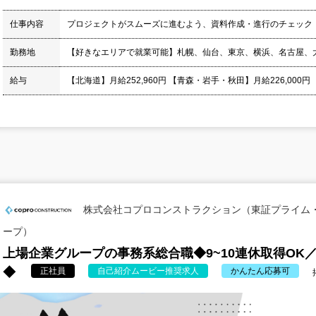
仕事内容
プロジェクトがスムーズに進むよう、資料作成・進行のチェック
勤務地
【好きなエリアで就業可能】札幌、仙台、東京、横浜、名古屋、
給与
【北海道】月給252,960円 【青森・岩手・秋田】月給226,000円
株式会社コプロコンストラクション（東証プライム
ープ）
上場企業グループの事務系総合職◆9~10連休取得OK／
◆
正社員
自己紹介ムービー推奨求人
かんたん応募可