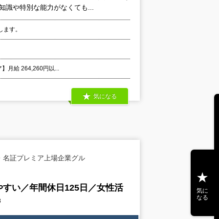
識や特別な能力がなくても...
します。
給 264,260円以...
気になる
・名証プレミア上場企業グル
すい／年間休日125日／女性活
気に
なる
8