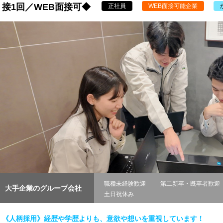
接1回／WEB面接可◆
正社員
WEB面接可能企業
職種未経験歓迎
第二新卒・既卒者歓迎
大手企業のグループ会社
土日祝休み
《人柄採用》経歴や学歴よりも、意欲や想いを重視しています！