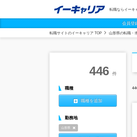
転職ならイーキ
会員登
転職サイトのイーキャリア TOP
山形県の転職・
446
件
職種
44
職種を追加
勤務地
山形県
削除