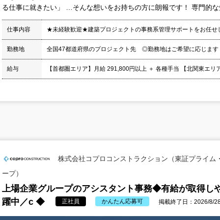
る仕事に就きたい」 …そんな想いをお持ちの方に朗報です！ 専門的な知
仕事内容
★未経験歓迎★建築プロジェクトの事務系管理サポートをお任せ
勤務地
全国47都道府県のプロジェクト先 ◎勤務地はご希望に応じます
給与
【首都圏エリア】月給 291,800円以上 ＋ 各種手当 【北関東エリア】月
株式会社コプロコンストラクション（東証プライム
ープ）
上場企業グループのアシスタント事務◆有給が取得しや
躍中／c ◆
正社員
かんたん応募可
掲載終了日：2026/8/2