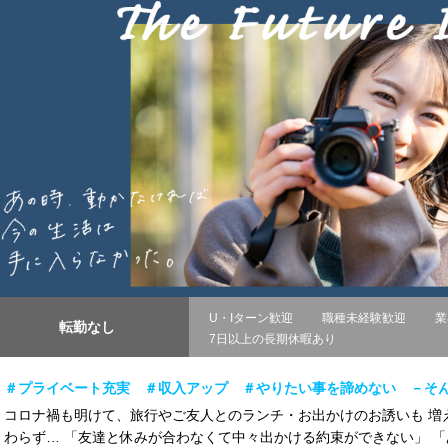
U・Iターン歓迎
職種未経験歓迎
業
転勤なし
7日以上の長期休暇あり
＃プライベート充実 ＃収入アップ ＃やりたい事を諦めない －そ
コロナ禍も明けて、旅行やご友人とのランチ・お出かけのお誘いも 増
わらず… 「友達と休みが合わなくて中々出かける約束ができない」 「あ