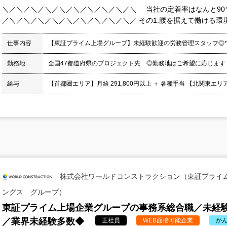
＼／＼／＼／＼／＼／＼／＼／＼／＼／＼ 当社の定着率はなんと9
／＼／＼／＼／＼／＼／＼／＼／＼／＼／ その1.腰を据えて働ける環境 
仕事内容
【東証プライム上場グループ】未経験歓迎の労務管理スタッフ◎
勤務地
全国47都道府県のプロジェクト先 ◎勤務地はご希望に応じます
給与
【首都圏エリア】月給 291,800円以上 ＋ 各種手当 【北関東エリア】月
株式会社ワールドコンストラクション（東証プライ
ングス グループ）
東証プライム上場企業グループの事務系総合職／未経
／業界未経験多数◆
正社員
WEB面接可能企業
か