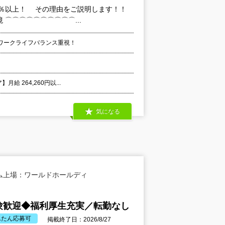
0％以上！ その理由をご説明します！！
⌒⌒⌒⌒⌒⌒⌒⌒⌒⌒...
ワークライフバランス重視！
給 264,260円以...
気になる
ム上場：ワールドホールディ
験歓迎◆福利厚生充実／転勤なし
んたん応募可
掲載終了日：2026/8/27