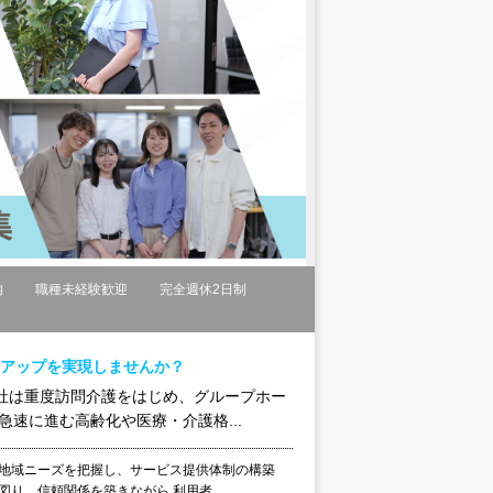
内
職種未経験歓迎
完全週休2日制
アアップを実現しませんか？
社は重度訪問介護をはじめ、グループホー
速に進む高齢化や医療・介護格...
 地域ニーズを把握し、サービス提供体制の構築
り、信頼関係を築きながら 利用者...