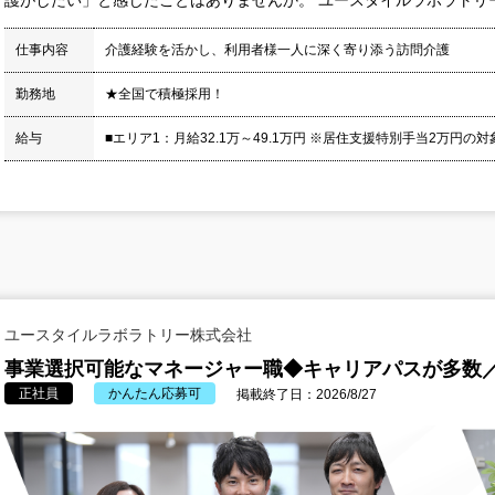
仕事内容
介護経験を活かし、利用者様一人に深く寄り添う訪問介護
勤務地
★全国で積極採用！
給与
■エリア1：月給32.1万～49.1万円 ※居住支援特別手当2万円の対
ユースタイルラボラトリー株式会社
事業選択可能なマネージャー職◆キャリアパスが多数／
正社員
かんたん応募可
掲載終了日：2026/8/27