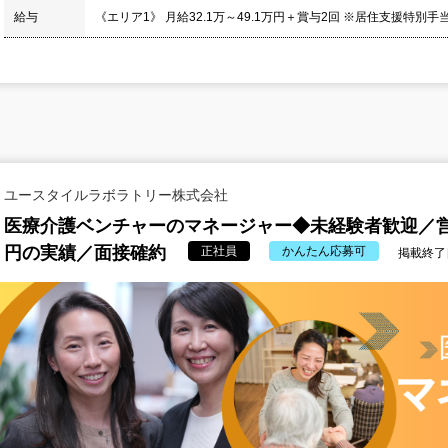
給与
《エリア1》 月給32.1万～49.1万円＋賞与2回 ※居住支援特別手
ユースタイルラボラトリー株式会社
医療介護ベンチャーのマネージャー◆未経験者歓迎／営
円の実績／面接確約
正社員
かんたん応募可
掲載終了日