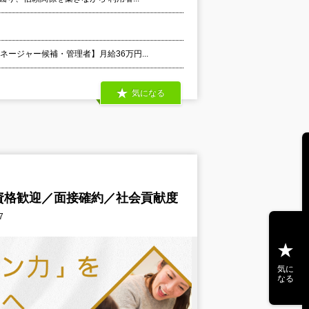
ージャー候補・管理者】月給36万円...
気になる
資格歓迎／面接確約／社会貢献度
7
気に
なる