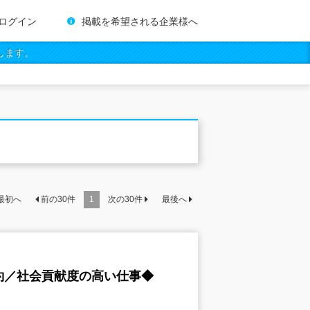
ログイン
掲載を希望される企業様へ
します。
最初へ
前の
30
件
1
次の
30
件
最後へ
約／社会貢献度の高い仕事◆