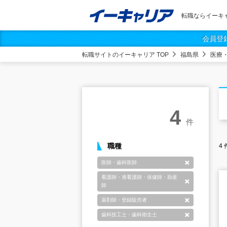
転職ならイーキ
会員登
転職サイトのイーキャリア TOP
福島県
医療
4
件
職種
4
医師・歯科医師
削除
看護師・准看護師・保健師・助産
削除
師
薬剤師・登録販売者
削除
歯科技工士・歯科衛生士
削除