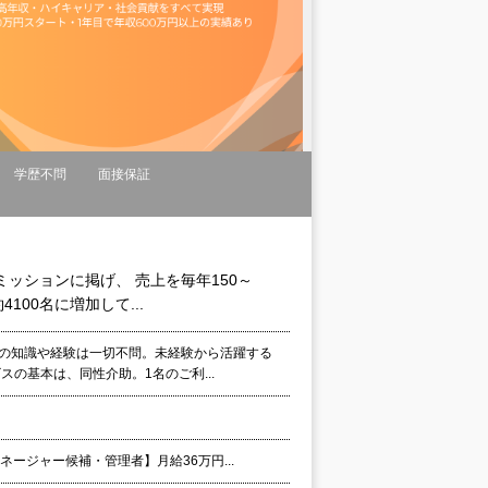
学歴不問
面接保証
ッションに掲げ、 売上を毎年150～
100名に増加して...
護の知識や経験は一切不問。未経験から活躍する
の基本は、同性介助。1名のご利...
ージャー候補・管理者】月給36万円...