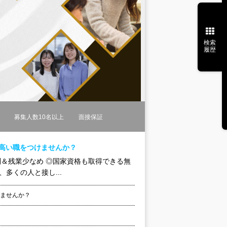
検索
履歴
募集人数10名以上
面接保証
高い職をつけませんか？
制＆残業少なめ ◎国家資格も取得できる無
多くの人と接し...
けませんか？