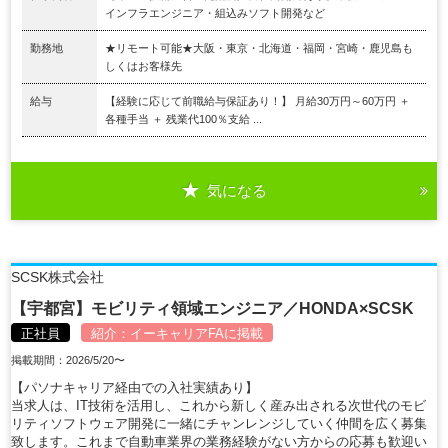
インフラエンジニア・組込みソフト開発など
勤務地
★リモート可能★大阪・東京・北海道・福岡・宮崎・鹿児島も
しくはお客様先
給与
【経験に応じて前職給与保証あり！】 月給30万円～60万円 ＋
各種手当 ＋ 残業代100％支給 ...
気になる
SCSK株式会社
【宇都宮】モビリティ領域エンジニア／HONDA×SCSK
正社員
紹介：
イーキャリアFA
に掲載
掲載期間：2026/5/20〜
【パソナキャリア経由での入社実績あり】
当求人は、IT技術を活用し、これから新しく産み出される次世代のモビ
リティソフトウェア開発に一緒にチャンレンジしていく仲間を広く募集
致します。これまで自動車業界の業務経験がない方からの応募も歓迎い