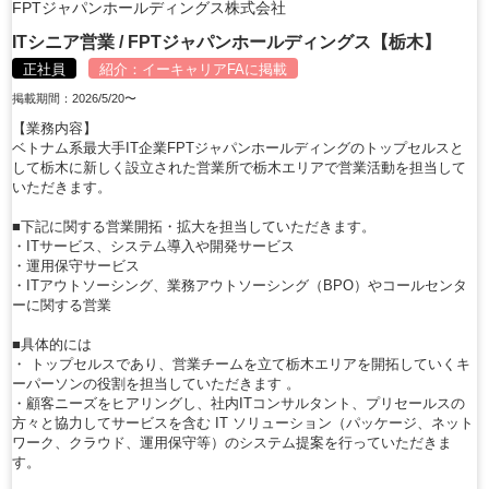
FPTジャパンホールディングス株式会社
ITシニア営業 / FPTジャパンホールディングス【栃木】
正社員
紹介：
イーキャリアFA
に掲載
掲載期間：2026/5/20〜
【業務内容】
ベトナム系最大手IT企業FPTジャパンホールディングのトップセルスと
して栃木に新しく設立された営業所で栃木エリアで営業活動を担当して
いただきます。
■下記に関する営業開拓・拡大を担当していただきます。
・ITサービス、システム導入や開発サービス
・運用保守サービス
・ITアウトソーシング、業務アウトソーシング（BPO）やコールセンタ
ーに関する営業
■具体的には
・ トップセルスであり、営業チームを立て栃木エリアを開拓していくキ
ーパーソンの役割を担当していただきます 。
・顧客ニーズをヒアリングし、社内ITコンサルタント、プリセールスの
方々と協力してサービスを含む IT ソリューション（パッケージ、ネット
ワーク、クラウド、運用保守等）のシステム提案を行っていただきま
す。