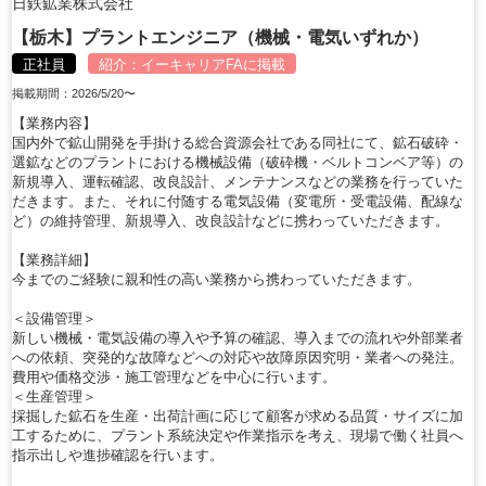
日鉄鉱業株式会社
【栃木】プラントエンジニア（機械・電気いずれか）
正社員
紹介：
イーキャリアFA
に掲載
掲載期間：2026/5/20〜
【業務内容】
国内外で鉱山開発を手掛ける総合資源会社である同社にて、鉱石破砕・
選鉱などのプラントにおける機械設備（破砕機・ベルトコンベア等）の
新規導入、運転確認、改良設計、メンテナンスなどの業務を行っていた
だきます。また、それに付随する電気設備（変電所・受電設備、配線な
ど）の維持管理、新規導入、改良設計などに携わっていただきます。
【業務詳細】
今までのご経験に親和性の高い業務から携わっていただきます。
＜設備管理＞
新しい機械・電気設備の導入や予算の確認、導入までの流れや外部業者
への依頼、突発的な故障などへの対応や故障原因究明・業者への発注。
費用や価格交渉・施工管理などを中心に行います。
＜生産管理＞
採掘した鉱石を生産・出荷計画に応じて顧客が求める品質・サイズに加
工するために、プラント系統決定や作業指示を考え、現場で働く社員へ
指示出しや進捗確認を行います。