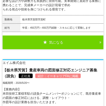
必要な設計力や調整力も実践的に習得可能。実車開発に直結する業務に
携わることで、完成車メーカーの設計現場で求め
られる視点や技術を身につけられる環境です。
勤務地
栃木県芳賀郡芳賀町
給与
年収：450万円～650万円経験・スキルに応じて変動します
気になる
詳細を見る
エイム株式会社
【栃木県芳賀】量産車両の図面修正対応エンジニア募集
（請負）
正社員
紹介：
イーキャリアFA
に掲載
掲載期間：2026/5/20〜
【業務内容】
本田技研工業様常駐の請負チームメンバーポジションにて、既存量産車
の図面の修正対応における、調整・レイアウト・
作図等の設計業務を担当いただきます。