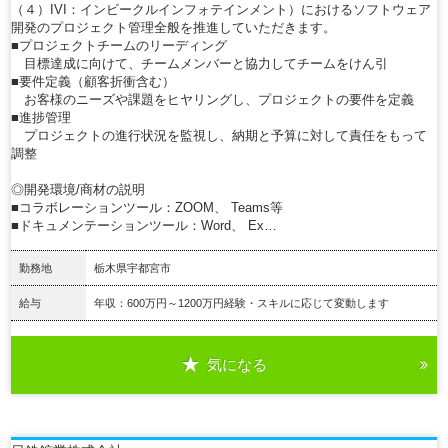
（４）IVI：インビークルインフォテインメント）におけるソフトウェア
開発のプロジェクト管理全般を推進していただきます。
■プロジェクトチームのリーディング
目標達成に向けて、チームメンバーと協力してチームをけん引
■要件定義（顧客折衝含む）
お客様のニーズや課題をヒヤリングし、プロジェクトの要件を定義
■進捗管理
プロジェクトの進行状況を監視し、納期と予算に対して責任をもって
調整
◎開発環境/商材の説明
■コラボレーションツール：ZOOM、 Teams等
■ドキュメンテーションツール：Word、 Ex…
勤務地
栃木県宇都宮市
給与
年収：600万円～1200万円経験・スキルに応じて変動します
気になる
詳細を見る