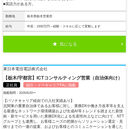
■英語力がある方。
勤務地
栃木県栃木営業所
給与
年収：1500万円～経験・スキルに応じて変動します
気になる
詳細を見る
東日本電信電話株式会社
【栃木/宇都宮】ICTコンサルティング営業（自治体向け）
正社員
紹介：
イーキャリアFA
に掲載
掲載期間：2026/5/20〜
【パソナキャリア経由での入社実績あり】
北関東の重要自治体であるお客様に対し、業務DXや働き方改革等を支え
る最適なネットワーク環境構築および生成AI等トレンドを踏まえた新技
術・新サービスを用いた業務DX化による生産性向上などに向けて、NTT
グループとも連携し、お客様ニーズの把握からソリューション選定・見
積りまでの一連の提案、およびお客様とのコミュニケーションを通じた