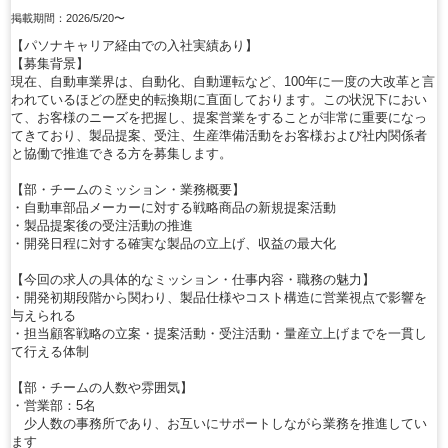
掲載期間：2026/5/20〜
【パソナキャリア経由での入社実績あり】
【募集背景】
現在、自動車業界は、自動化、自動運転など、100年に一度の大改革と言
われているほどの歴史的転換期に直面しております。この状況下におい
て、お客様のニーズを把握し、提案営業をすることが非常に重要になっ
てきており、製品提案、受注、生産準備活動をお客様および社内関係者
と協働で推進できる方を募集します。
【部・チームのミッション・業務概要】
・自動車部品メーカーに対する戦略商品の新規提案活動
・製品提案後の受注活動の推進
・開発日程に対する確実な製品の立上げ、収益の最大化
【今回の求人の具体的なミッション・仕事内容・職務の魅力】
・開発初期段階から関わり、製品仕様やコスト構造に営業視点で影響を
与えられる
・担当顧客戦略の立案・提案活動・受注活動・量産立上げまでを一貫し
て行える体制
【部・チームの人数や雰囲気】
・営業部：5名
少人数の事務所であり、お互いにサポートしながら業務を推進してい
ます