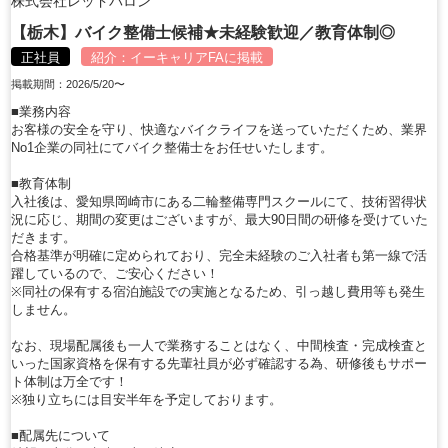
株式会社レッドバロン
【栃木】バイク整備士候補★未経験歓迎／教育体制◎
正社員
紹介：
イーキャリアFA
に掲載
掲載期間：2026/5/20〜
■業務内容
お客様の安全を守り、快適なバイクライフを送っていただくため、業界
No1企業の同社にてバイク整備士をお任せいたします。
■教育体制
入社後は、愛知県岡崎市にある二輪整備専門スクールにて、技術習得状
況に応じ、期間の変更はございますが、最大90日間の研修を受けていた
だきます。
合格基準が明確に定められており、完全未経験のご入社者も第一線で活
躍しているので、ご安心ください！
※同社の保有する宿泊施設での実施となるため、引っ越し費用等も発生
しません。
なお、現場配属後も一人で業務することはなく、中間検査・完成検査と
いった国家資格を保有する先輩社員が必ず確認する為、研修後もサポー
ト体制は万全です！
※独り立ちには目安半年を予定しております。
■配属先について