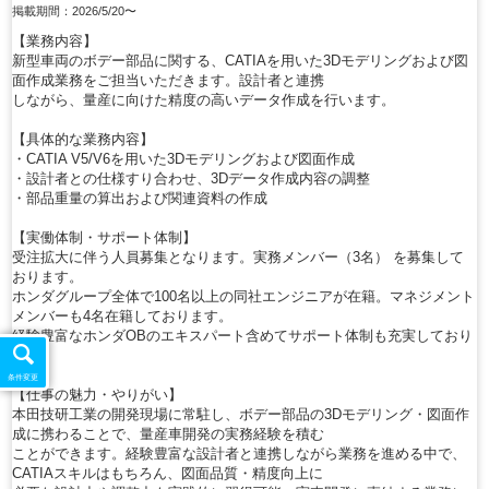
掲載期間：2026/5/20〜
【業務内容】
新型車両のボデー部品に関する、CATIAを用いた3Dモデリングおよび図
面作成業務をご担当いただきます。設計者と連携
しながら、量産に向けた精度の高いデータ作成を行います。
【具体的な業務内容】
・CATIA V5/V6を用いた3Dモデリングおよび図面作成
・設計者との仕様すり合わせ、3Dデータ作成内容の調整
・部品重量の算出および関連資料の作成
【実働体制・サポート体制】
受注拡大に伴う人員募集となります。実務メンバー（3名） を募集して
おります。
ホンダグループ全体で100名以上の同社エンジニアが在籍。マネジメント
メンバーも4名在籍しております。
経験豊富なホンダOBのエキスパート含めてサポート体制も充実しており
ます。
条件変更
【仕事の魅力・やりがい】
本田技研工業の開発現場に常駐し、ボデー部品の3Dモデリング・図面作
成に携わることで、量産車開発の実務経験を積む
ことができます。経験豊富な設計者と連携しながら業務を進める中で、
CATIAスキルはもちろん、図面品質・精度向上に