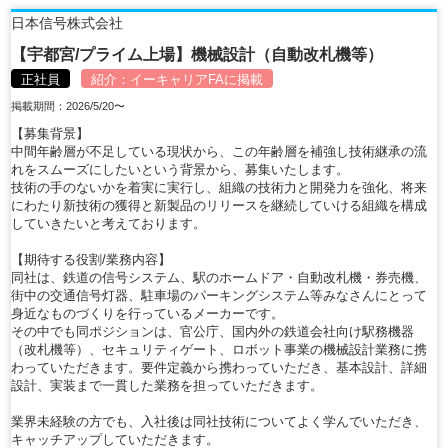
日本信号株式会社
【宇都宮/プライム上場】機械設計（自動改札機等）
正社員
紹介：
イーキャリアFA
に掲載
掲載期間：2026/5/20〜
【募集背景】
中間年齢層が不足している現状から、この年齢層を補強し技術継承の流
れをスムーズにしたいという背景から、募集いたします。
技術の手のないかを着実に実行し、組織の技術力と開発力を強化、将来
にわたり新技術の獲得と新製品のリリースを継続していける組織を構成
していきたいと考えております。
【期待する役割/業務内容】
同社は、鉄道の信号システム、駅のホームドア・自動改札機・券売機、
街中の交通信号灯器、駐車場のパーキングシステム等みなさんにとって
身近なものづくりを行っているメーカーです。
その中でも同ポジションは、官公庁、国内外の鉄道会社向け駅務機器
（改札機等）、セキュリティゲート、ロボット事業の機械設計業務に携
わっていただきます。要件定義から携わっていただき、基本設計、詳細
設計、実装まで一貫した業務を担っていただきます。
業界未経験の方でも、入社後は同社技術についてよく学んでいただき、
キャッチアップしていただきます。