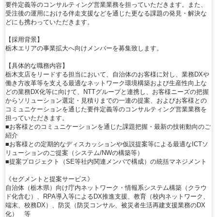
要件定義等のコンサルティング営業業務を担っていただきます。また、
受注後の運用における伴走支援などを通じた更なる課題の発見・解決な
どにも携わっていただきます。
【採用背景】
栃木エリアの事業拡大へ向けメンバーを募集致します。
【具体的な職務内容】
栃木支店をリードする担当において、自治体のお客様に対し、業務DXや
働き方改革等を支える最適なネットワーク環境構築および生産性向上な
どの業務DX化等に向けて、NTTグループと連携し、お客様ニーズの把握
からソリューション選定・見積りまでの一連の提案、およびお客様との
コミュニケーションを通じた要件定義等のコンサルティング営業業務を
担っていただきます。
■お客様とのコミュニケーションを通じた課題把握・最新の技術動向のご
紹介
■お客様との定期的なディスカッションや仮説提案等による最適なICTソ
リューションのご提案（システム/NWの構築等）
■提案プロジェクト（SE等社内関連メンバで構成）の統括マネジメント
《セグメントと提案サービス》
自治体（栃木県）向け庁内ネットワーク・情報系システム構築（クラウ
ド化含む）、RPA導入等によるDX推進支援、教育（校内ネットワーク、
端末、校務DX）、防災（防災コンサル、被災者生活再建支援業務のDX
化） 等