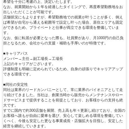
希望を十分に考慮の上、決定いたします。
なお、就業開始から１年を経過したタイミングで、再度希望勤務地をお
出しいただくことが可能です。
店舗状況にもよりますが、希望勤務地での就業が叶うことが多く、例え
ば希望が自宅から通える範囲等で設定し叶った場合、居住エリアも固定
ができるため、プライベートと仕事が両立できる環境を整備していま
す。
なお、仮に転居が必要となった際も、社員寮があり、月1000円の自己負
担となるため、会社からの支援・補助も手厚いのが特徴です。
■キャリアパス
メンバー→主任→副工場長→工場長
上記のキャリアがございます。
評価制度も明確に定められているため、自身の頑張りでキャリアアップ
できる環境です。
■同社の安定性
同社は業界のリードカンパニーとして、常に業界のパイオニアとして走
り続けてきました。当社は、創業当時から販売からメンテナンスやロー
ドサービスまで提供することを前提としており、お客様からの支持も絶
大です。
すでに国内で約300店舗を展開、売上高も年々更新し続けており、全国の
お客様へ誰もが自由に愛車を選び、安心して楽しめる環境を整備してい
くべく、今後も安定した更なる事業成長・店舗拡大を目指し、安定した
経営を継続していきます。