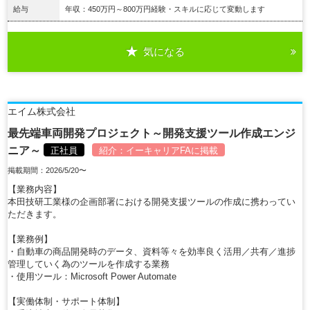
給与
年収：450万円～800万円経験・スキルに応じて変動します
気になる
詳細を見る
エイム株式会社
最先端車両開発プロジェクト～開発支援ツール作成エンジ
ニア～
正社員
紹介：
イーキャリアFA
に掲載
掲載期間：2026/5/20〜
【業務内容】
本田技研工業様の企画部署における開発支援ツールの作成に携わってい
ただきます。
【業務例】
・自動車の商品開発時のデータ、資料等々を効率良く活用／共有／進捗
管理していく為のツールを作成する業務
・使用ツール：Microsoft Power Automate
【実働体制・サポート体制】