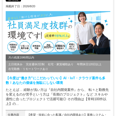
掲載終了日：2026/8/20
月の残業20時間以内
土日祝休み
完全週休2日制
社宅・家賃補助あり
年間休日120日以上
在宅勤務・リモートワークあり
【今度は“働き方”にこだわっていい】AI・IoT・クラウド案件も多
数！あなたの価値を無駄にしない環境
たとえば… 経験が浅い方は『自社内開発案件』から、 転々と勤務先
を変えるのが苦手という方は『長期のプロジェクト』など スキルや
適性に合ったプロジェクトで活躍可能◎ その理由は【常時100件以
上】の...
仕事内容
【希望・技術に合った配属／自社内開発あり】業務システム・