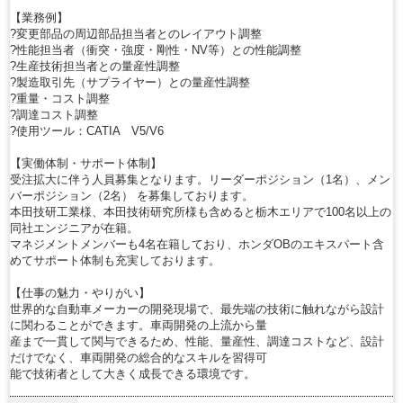
【業務例】
?変更部品の周辺部品担当者とのレイアウト調整
?性能担当者（衝突・強度・剛性・NV等）との性能調整
?生産技術担当者との量産性調整
?製造取引先（サプライヤー）との量産性調整
?重量・コスト調整
?調達コスト調整
?使用ツール：CATIA V5/V6
【実働体制・サポート体制】
受注拡大に伴う人員募集となります。リーダーポジション（1名）、メン
バーポジション（2名） を募集しております。
本田技研工業様、本田技術研究所様も含めると栃木エリアで100名以上の
同社エンジニアが在籍。
マネジメントメンバーも4名在籍しており、ホンダOBのエキスパート含
めてサポート体制も充実しております。
【仕事の魅力・やりがい】
世界的な自動車メーカーの開発現場で、最先端の技術に触れながら設計
に関わることができます。車両開発の上流から量
産まで一貫して関与できるため、性能、量産性、調達コストなど、設計
だけでなく、車両開発の総合的なスキルを習得可
能で技術者として大きく成長できる環境です。