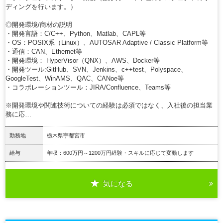
ディングを行います。）
◎開発環境/商材の説明
・開発言語：C/C++、Python、Matlab、CAPL等
・OS：POSIX系（Linux）、AUTOSAR Adaptive / Classic Platform等
・通信：CAN、Ethernet等
・開発環境： HyperVisor（QNX）、AWS、Docker等
・開発ツール:GitHub、SVN、Jenkins、c++test、Polyspace、
GoogleTest、WinAMS、QAC、CANoe等
・コラボレーションツール：JIRA/Confluence、Teams等
※開発環境や関連技術についての経験は必須ではなく、入社後の担当業
務に応…
勤務地
栃木県宇都宮市
給与
年収：600万円～1200万円経験・スキルに応じて変動します
気になる
詳細を見る