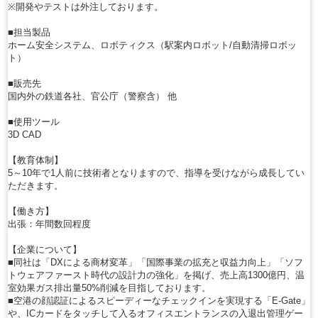
※開発やテストは外注しております。
■担当製品
ホーム安全システム、ロボティクス（駅案内ロボット/自動清掃ロボッ
ト）
■販売先
国内外の鉄道各社、官公庁（警察含） 他
■使用ツール
3D CAD
【教育体制】
5～10年で1人前に技術者となりますので、指導を受けながら成長してい
ただきます。
【働き方】
出張：年間数回程度
【企業について】
■同社は「DXによる商材変革」「国際事業の拡充と収益力向上」「ソフ
トウェアファースト時代の設計力の強化」を掲げ、売上高1300億円、温
室効果ガス排出量50%削減を目指しております。
■空港の顔認証によるスピーディーなチェックインを実現する「E-Gate」
や、ICカードをタッチして入るオフィスエントランスの入退出管理ゲー