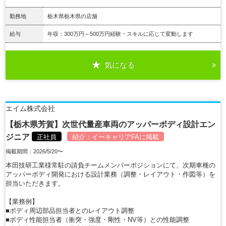
勤務地
栃木県栃木県の店舗
給与
年収：300万円～500万円経験・スキルに応じて変動します
気になる
詳細を見る
エイム株式会社
【栃木県芳賀】次世代量産車両のアッパーボディ設計エン
ジニア
正社員
紹介：
イーキャリアFA
に掲載
掲載期間：2026/5/20〜
本田技研工業様常駐の請負チームメンバーポジションにて、次期車種の
アッパーボディ開発における設計業務（調整・レイアウト・作図等）を
担当いただきます。
【業務例】
■ボディ周辺部品担当者とのレイアウト調整
■ボディ性能担当者（衝突・強度・剛性・NV等）との性能調整