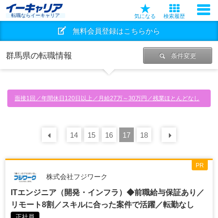
転職ならイーキャリア
気になる
検索履歴
無料会員登録はこちらから
群馬県の転職情報
条件変更
面接1回／年間休日120日以上／月給27万～30万円／残業ほとんどなし
14
前の
30
15
件
16
17
18
次の
30
PR
株式会社フジワーク
ITエンジニア（開発・インフラ）◆前職給与保証あり／
リモート8割／スキルに合った案件で活躍／転勤なし
正社員