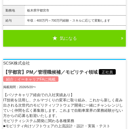
勤務地
栃木県宇都宮市
給与
年収：400万円～700万円経験・スキルに応じて変動します
気になる
詳細を見る
SCSK株式会社
【宇都宮】PM／管理職候補／モビリティ領域
正社員
紹介：
イーキャリアFA
に掲載
掲載期間：2026/5/20〜
【パソナキャリア経由での入社実績あり】
IT技術を活用し、クルマづくりの変革に取り組み、これから新しく産み
出される次世代のモビリティソフトウェア開発に一緒にチャンレンジし
ていく仲間を広く募集致します。これまで自動車業界の業務経験がない
方からの応募も歓迎いたします。
モビリティシステム開発に関わる各種業務
■モビリティ向けソフトウェアの上流設計・設計・実装・テスト