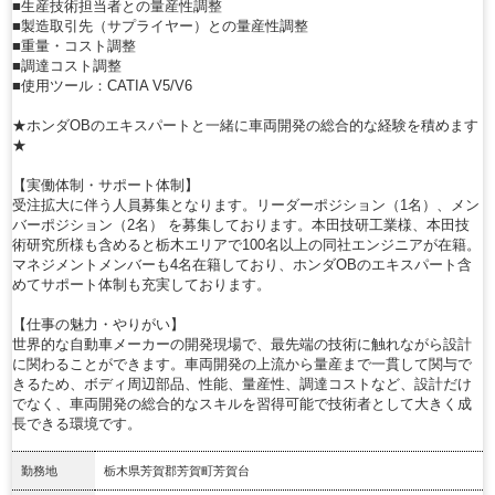
■生産技術担当者との量産性調整
■製造取引先（サプライヤー）との量産性調整
■重量・コスト調整
■調達コスト調整
■使用ツール：CATIA V5/V6
★ホンダOBのエキスパートと一緒に車両開発の総合的な経験を積めます
★
【実働体制・サポート体制】
受注拡大に伴う人員募集となります。リーダーポジション（1名）、メン
バーポジション（2名） を募集しております。本田技研工業様、本田技
術研究所様も含めると栃木エリアで100名以上の同社エンジニアが在籍。
マネジメントメンバーも4名在籍しており、ホンダOBのエキスパート含
めてサポート体制も充実しております。
【仕事の魅力・やりがい】
世界的な自動車メーカーの開発現場で、最先端の技術に触れながら設計
に関わることができます。車両開発の上流から量産まで一貫して関与で
きるため、ボディ周辺部品、性能、量産性、調達コストなど、設計だけ
でなく、車両開発の総合的なスキルを習得可能で技術者として大きく成
長できる環境です。
勤務地
栃木県芳賀郡芳賀町芳賀台