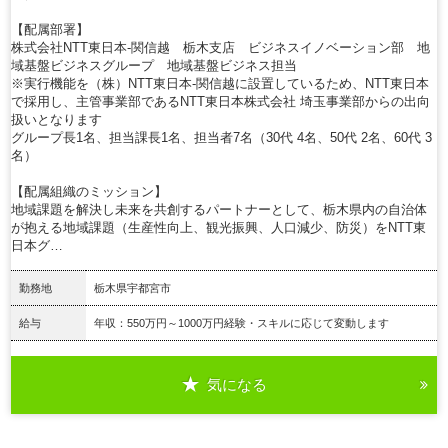
【配属部署】
株式会社NTT東日本-関信越 栃木支店 ビジネスイノベーション部 地
域基盤ビジネスグループ 地域基盤ビジネス担当
※実行機能を（株）NTT東日本-関信越に設置しているため、NTT東日本
で採用し、主管事業部であるNTT東日本株式会社 埼玉事業部からの出向
扱いとなります
グループ長1名、担当課長1名、担当者7名（30代 4名、50代 2名、60代 3
名）
【配属組織のミッション】
地域課題を解決し未来を共創するパートナーとして、栃木県内の自治体
が抱える地域課題（生産性向上、観光振興、人口減少、防災）をNTT東
日本グ…
勤務地
栃木県宇都宮市
給与
年収：550万円～1000万円経験・スキルに応じて変動します
気になる
詳細を見る