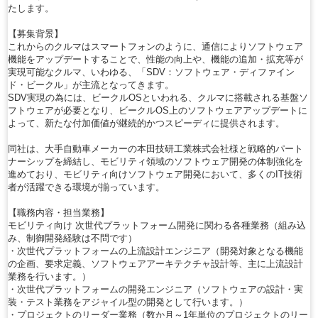
たします。
【募集背景】
これからのクルマはスマートフォンのように、通信によりソフトウェア
機能をアップデートすることで、性能の向上や、機能の追加・拡充等が
実現可能なクルマ、いわゆる、「SDV：ソフトウェア・ディファイン
ド・ビークル」が主流となってきます。
SDV実現の為には、ビークルOSといわれる、クルマに搭載される基盤ソ
フトウェアが必要となり、ビークルOS上のソフトウェアアップデートに
よって、新たな付加価値が継続的かつスピーディに提供されます。
同社は、大手自動車メーカーの本田技研工業株式会社様と戦略的パート
ナーシップを締結し、モビリティ領域のソフトウェア開発の体制強化を
進めており、モビリティ向けソフトウェア開発において、多くのIT技術
者が活躍できる環境が揃っています。
【職務内容・担当業務】
モビリティ向け 次世代プラットフォーム開発に関わる各種業務（組み込
み、制御開発経験は不問です）
・次世代プラットフォームの上流設計エンジニア（開発対象となる機能
の企画、要求定義、ソフトウェアアーキテクチャ設計等、主に上流設計
業務を行います。）
・次世代プラットフォームの開発エンジニア（ソフトウェアの設計・実
装・テスト業務をアジャイル型の開発として行います。）
・プロジェクトのリーダー業務（数か月～1年単位のプロジェクトのリー