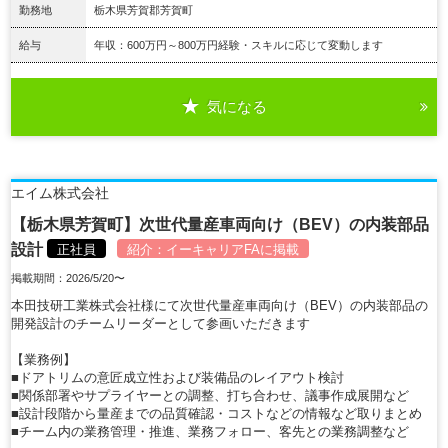
勤務地
栃木県芳賀郡芳賀町
給与
年収：600万円～800万円経験・スキルに応じて変動します
気になる
詳細を見る
エイム株式会社
【栃木県芳賀町】次世代量産車両向け（BEV）の内装部品
設計
正社員
紹介：
イーキャリアFA
に掲載
掲載期間：2026/5/20〜
本田技研工業株式会社様にて次世代量産車両向け（BEV）の内装部品の
開発設計のチームリーダーとして参画いただきます
【業務例】
■ドアトリムの意匠成立性および装備品のレイアウト検討
■関係部署やサプライヤーとの調整、打ち合わせ、議事作成展開など
■設計段階から量産までの品質確認・コストなどの情報など取りまとめ
■チーム内の業務管理・推進、業務フォロー、客先との業務調整など