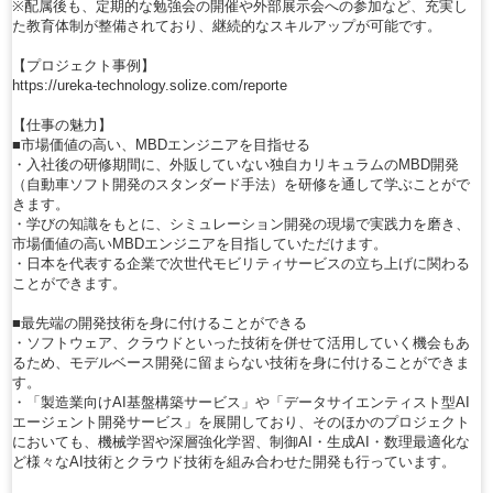
※配属後も、定期的な勉強会の開催や外部展示会への参加など、充実し
た教育体制が整備されており、継続的なスキルアップが可能です。
【プロジェクト事例】
https://ureka-technology.solize.com/reporte
【仕事の魅力】
■市場価値の高い、MBDエンジニアを目指せる
・入社後の研修期間に、外販していない独自カリキュラムのMBD開発
（自動車ソフト開発のスタンダード手法）を研修を通して学ぶことがで
きます。
・学びの知識をもとに、シミュレーション開発の現場で実践力を磨き、
市場価値の高いMBDエンジニアを目指していただけます。
・日本を代表する企業で次世代モビリティサービスの立ち上げに関わる
ことができます。
■最先端の開発技術を身に付けることができる
・ソフトウェア、クラウドといった技術を併せて活用していく機会もあ
るため、モデルベース開発に留まらない技術を身に付けることができま
す。
・「製造業向けAI基盤構築サービス」や「データサイエンティスト型AI
エージェント開発サービス」を展開しており、そのほかのプロジェクト
においても、機械学習や深層強化学習、制御AI・生成AI・数理最適化な
ど様々なAI技術とクラウド技術を組み合わせた開発も行っています。