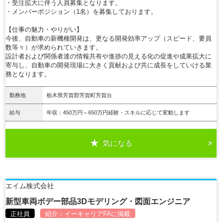
・受注拡大に伴う人員募集となります。
・メンバーポジション（1名）を募集しております。
【仕事の魅力・やりがい】
今後、自動車の新機種開発は、更なる開発効率アップ（スピード、要員
数等々）が求められていきます。
設計者および関係者達の情報共有や進捗の見える化の促進や成果拡大に
寄与し、自動車の開発現場に大きく貢献および共に成長をしていける業
務となります。
勤務地
栃木県芳賀郡芳賀町芳賀台
給与
年収：450万円～650万円経験・スキルに応じて変動します
気になる
詳細を見る
エイム株式会社
新型車両ボデー部品3Dモデリング・図面エンジニア
正社員
紹介：
イーキャリアFA
に掲載