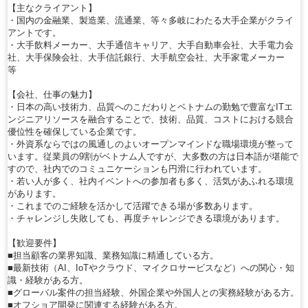
【主なクライアント】
・国内の金融業、製造業、流通業、等々多岐にわたる大手企業がクライ
アントです。
・大手飲料メーカー、大手通信キャリア、大手自動車会社、大手電力会
社、大手保険会社、大手信託銀行、大手航空会社、大手家電メーカー
等
【会社、仕事の魅力】
・日本の高い技術力、品質へのこだわりとベトナムの勤勉で豊富なITエ
ンジニアリソースを融合することで、技術、品質、コストにおける競合
優位性を確保している企業です。
・外資系ならではの風通しのよいオープンマインドな職場環境が整って
います。従業員の9割がベトナム人ですが、大多数の方は日本語が堪能で
すので、社内でのコミュニケーションも円滑に行われています。
・若い人が多く、社内イベントへの参加者も多く、活気があふれる環境
があります。
・これまでのご経験を活かして活躍できる場が多数あります。
・チャレンジし失敗しても、再度チャレンジできる環境があります。
【歓迎要件】
■担当顧客の業界知識、業務知識に精通している方。
■最新技術（AI、IoTやクラウド、マイクロサービスなど）への関心・知
識・経験がある方。
■グローバル案件の担当経験、外国企業や外国人との実務経験がある方。
■オフショア開発に関連する経験がある方。