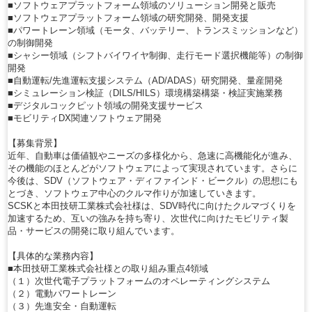
■ソフトウェアプラットフォーム領域のソリューション開発と販売
■ソフトウェアプラットフォーム領域の研究開発、開発支援
■パワートレーン領域（モータ、バッテリー、トランスミッションなど）
の制御開発
■シャシー領域（シフトバイワイヤ制御、走行モード選択機能等）の制御
開発
■自動運転/先進運転支援システム（AD/ADAS）研究開発、量産開発
■シミュレーション検証（DILS/HILS）環境構築構築・検証実施業務
■デジタルコックピット領域の開発支援サービス
■モビリティDX関連ソフトウェア開発
【募集背景】
近年、自動車は価値観やニーズの多様化から、急速に高機能化が進み、
その機能のほとんどがソフトウェアによって実現されています。さらに
今後は、SDV（ソフトウェア・ディファインド・ビークル）の思想にも
とづき、ソフトウェア中心のクルマ作りが加速していきます。
SCSKと本田技研工業株式会社様は、SDV時代に向けたクルマづくりを
加速するため、互いの強みを持ち寄り、次世代に向けたモビリティ製
品・サービスの開発に取り組んでいます。
【具体的な業務内容】
■本田技研工業株式会社様との取り組み重点4領域
（１）次世代電子プラットフォームのオペレーティングシステム
（２）電動パワートレーン
（３）先進安全・自動運転