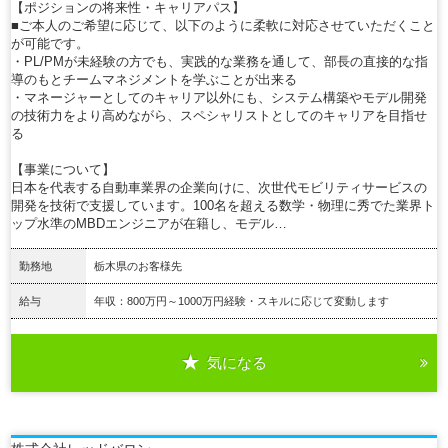
【ポジションの将来性・キャリアパス】
■ご本人のご希望に応じて、以下のように柔軟に対応させていただくこと
が可能です。
・PL/PMが未経験の方でも、実践的な業務を通して、部長の直接的な指
導のもとチームマネジメントを学ぶことが出来る
・マネージャーとしてのキャリア以外にも、システム構築やモデル開発
の技術力をより高めながら、スペシャリストとしてのキャリアを目指せ
る
【事業について】
日本を代表する自動車業界の企業向けに、次世代モビリティサービスの
開発を技術で支援しています。100名を超える数学・物理に秀でた業界ト
ップ水準のMBDエンジニアが在籍し、モデル…
勤務地
栃木県のお客様先
給与
年収：800万円～1000万円経験・スキルに応じて変動します
気になる
詳細を見る