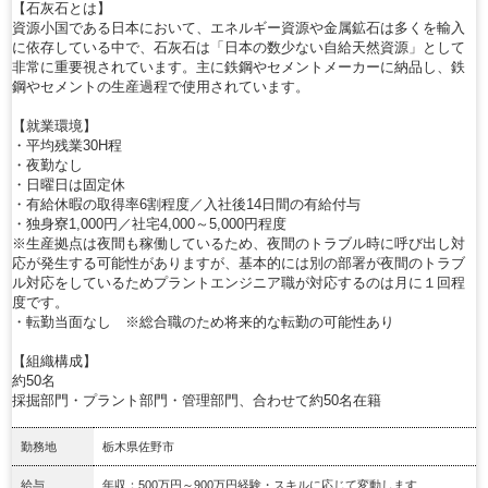
【石灰石とは】
資源小国である日本において、エネルギー資源や金属鉱石は多くを輸入
に依存している中で、石灰石は「日本の数少ない自給天然資源」として
非常に重要視されています。主に鉄鋼やセメントメーカーに納品し、鉄
鋼やセメントの生産過程で使用されています。
【就業環境】
・平均残業30H程
・夜勤なし
・日曜日は固定休
・有給休暇の取得率6割程度／入社後14日間の有給付与
・独身寮1,000円／社宅4,000～5,000円程度
※生産拠点は夜間も稼働しているため、夜間のトラブル時に呼び出し対
応が発生する可能性がありますが、基本的には別の部署が夜間のトラブ
ル対応をしているためプラントエンジニア職が対応するのは月に１回程
度です。
・転勤当面なし ※総合職のため将来的な転勤の可能性あり
【組織構成】
約50名
採掘部門・プラント部門・管理部門、合わせて約50名在籍
勤務地
栃木県佐野市
給与
年収：500万円～900万円経験・スキルに応じて変動します