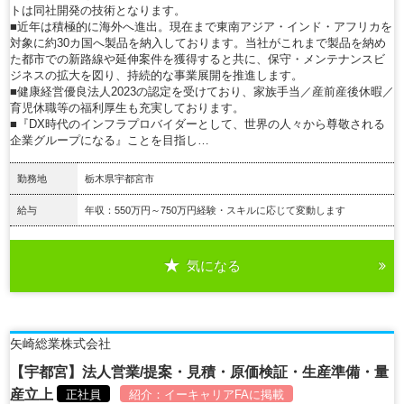
トは同社開発の技術となります。
■近年は積極的に海外へ進出。現在まで東南アジア・インド・アフリカを
対象に約30カ国へ製品を納入しております。当社がこれまで製品を納め
た都市での新路線や延伸案件を獲得すると共に、保守・メンテナンスビ
ジネスの拡大を図り、持続的な事業展開を推進します。
■健康経営優良法人2023の認定を受けており、家族手当／産前産後休暇／
育児休職等の福利厚生も充実しております。
■『DX時代のインフラプロバイダーとして、世界の人々から尊敬される
企業グループになる』ことを目指し…
勤務地
栃木県宇都宮市
給与
年収：550万円～750万円経験・スキルに応じて変動します
気になる
詳細を見る
矢崎総業株式会社
【宇都宮】法人営業/提案・見積・原価検証・生産準備・量
産立上
正社員
紹介：
イーキャリアFA
に掲載