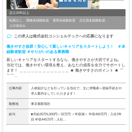
設立20年以上
転勤なし
職種未経験歓迎
業界未経験歓迎
正社員未経験歓迎
土日祝休み
この求人は
株式会社コンシェルテック
への応募になります
働きやすさ抜群！安心して新しいキャリアをスタートしよう！ ＃未
経験者歓迎 ＃やりがいのある事務職
新しいキャリアをスタートするなら、働きやすさが大切ですよね。
当社では、働きやすい環境を整え、あなたの成長を全力でサポートし
ます！ ＿＿＿＿＿＿＿＿＿＿＿＿＿ ★ 働きやすさのポイント ★ ￣
￣￣...
仕事内容
人材紹介などを行っている当社で、主に求職者へ登録手続きや
求人案内をしていただきます！
勤務地
東京都新宿区
給与
■月給26万6,000円～32万円 ＜年収例＞ 年収400万円：入社3年
目 年収445万円：入社...