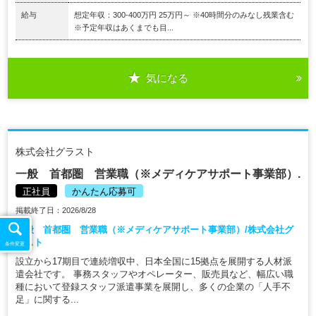
給与
想定年収：300-400万円 25万円～ ※40時間分のみなし残業含む
※予定年収はあくまでも目...
気になる
株式会社グラスト
一般 首都圏 営業職（※メディケアサポート事業部）.
正社員
かんたん応募可
掲載終了日：2026/8/28
一般 首都圏 営業職（※メディケアサポート事業部）/株式会社グ
ラスト
条件変更
設立から17期目で連続増収中、日本全国に15拠点を展開する人材派
遣会社です。 事務スタッフやオペレーター、販売員など、幅広い職
種において登録スタッフ派遣事業を展開し、多くの企業の「人手不
足」に関する...