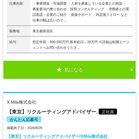
仕事内容
・事業開発・市場調査 ・人材を募集している企業との商談 ・
募集要項の擦り合わせ、採用コンサルティング ・求職者との電
話面談・企業のご紹介 ・面接サポート ・内定後フォロー など
仕事の幅は広いので...
勤務地
東京都新宿区
給与
想定年収：400-550万円 基本給21～29万円 ※詳細は転職エージ
ェントへお問い合わせくださ...
気になる
X Mile株式会社
【東京】リクルーティングアドバイザー.
正社員
かんたん応募可
掲載終了日：2026/8/28
【東京】リクルーティングアドバイザー/XMile株式会社