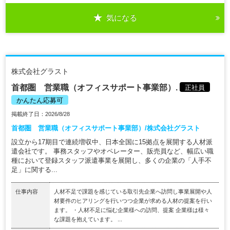
気になる
株式会社グラスト
首都圏 営業職（オフィスサポート事業部）.
正社員
かんたん応募可
掲載終了日：2026/8/28
首都圏 営業職（オフィスサポート事業部）/株式会社グラスト
設立から17期目で連続増収中、日本全国に15拠点を展開する人材派
遣会社です。 事務スタッフやオペレーター、販売員など、幅広い職
種において登録スタッフ派遣事業を展開し、多くの企業の「人手不
足」に関する...
仕事内容
人材不足で課題を感じている取引先企業へ訪問し事業展開や人
材要件のヒアリングを行いつつ企業が求める人材の提案を行い
ます。 ・人材不足に悩む企業様への訪問、提案 企業様は様々
な課題を抱えています。 ...