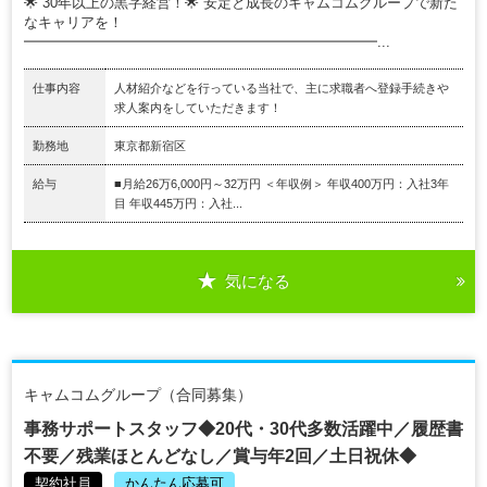
🌟 30年以上の黒字経営！🌟 安定と成長のキャムコムグループで新た
なキャリアを！
━━━━━━━━━━━━━━━━━━━━━━━━━...
仕事内容
人材紹介などを行っている当社で、主に求職者へ登録手続きや
求人案内をしていただきます！
勤務地
東京都新宿区
給与
■月給26万6,000円～32万円 ＜年収例＞ 年収400万円：入社3年
目 年収445万円：入社...
気になる
キャムコムグループ（合同募集）
事務サポートスタッフ◆20代・30代多数活躍中／履歴書
不要／残業ほとんどなし／賞与年2回／土日祝休◆
契約社員
かんたん応募可