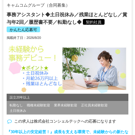
キャムコムグループ（合同募集）
事務アシスタント◆土日祝休み／残業ほとんどなし／賞
与年2回／履歴書不要／転勤なし◆
契約社員
かんたん応募可
掲載終了日：2026/8/20
設立20年以上
転勤なし
職種未経験歓迎
業界未経験歓迎
正社員未経験歓迎
土日祝休み
この求人は
株式会社コンシェルテック
への応募になります
『30年以上の安定経営！』成長を支える環境で、未経験からの新たな