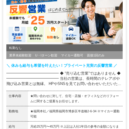
転勤なし
業界未経験歓迎
U・Iターン歓迎
マイカー通勤可
面接1回のみ
＼ 休みも給与も希望を叶えたい！プライベート充実の反響営業 ／
━━━━━━━━━━━━━━ ◆ “売り込む営業”ではありません ◆
━━━━━━━━━━━━━━ 当社の営業は、長時間のテレアポや
飛び込み営業とは無縁。 HPやSNSを見てお問い合わせいただいた...
仕事内容
★問い合わせに対して、住宅・店舗・オフィスなどのリフォー
ムに関するご提案をお任せします。
勤務地
★福岡本社／福岡県福岡市博多区半道橋2-6-34 ※マイカー通勤
可能
給与
月給25万円〜45万円 ※上記は入社1年目の参考の金額になりま