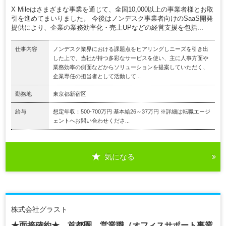
X Mileはさまざまな事業を通じて、全国10,000以上の事業者様とお取
引を進めてまいりました。 今後はノンデスク事業者向けのSaaS開発
提供により、企業の業務効率化・売上UPなどの経営支援を包括...
仕事内容
ノンデスク業界における課題点をヒアリングしニーズを引き出
した上で、当社が持つ多彩なサービスを使い、主に人事方面や
業務効率の側面などからソリューションを提案していただく、
企業専任の担当者として活動して...
勤務地
東京都新宿区
給与
想定年収：500-700万円 基本給26～37万円 ※詳細は転職エージ
ェントへお問い合わせくださ...
気になる
株式会社グラスト
★面接確約★ 首都圏 営業職（オフィスサポート事業