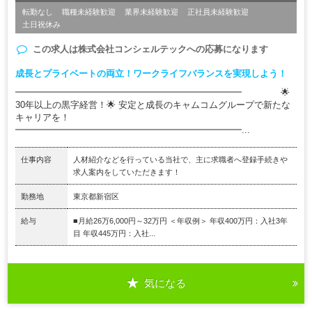
転勤なし
職種未経験歓迎
業界未経験歓迎
正社員未経験歓迎
土日祝休み
この求人は
株式会社コンシェルテック
への応募になります
成長とプライベートの両立！ワークライフバランスを実現しよう！
━━━━━━━━━━━━━━━━━━━━━━━━━ 🌟
30年以上の黒字経営！🌟 安定と成長のキャムコムグループで新たな
キャリアを！
━━━━━━━━━━━━━━━━━━━━━━━━━...
仕事内容
人材紹介などを行っている当社で、主に求職者へ登録手続きや
求人案内をしていただきます！
勤務地
東京都新宿区
給与
■月給26万6,000円～32万円 ＜年収例＞ 年収400万円：入社3年
目 年収445万円：入社...
気になる