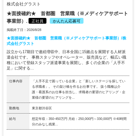
株式会社グラスト
★面接確約★ 首都圏 営業職（※メディケアサポート
事業部）.
正社員
かんたん応募可
掲載終了日：2026/8/28
★面接確約★ 首都圏 営業職（※メディケアサポート事業部）/株
式会社グラスト
設立から17期目で連続増収中、日本全国に15拠点を展開する人材派
遣会社です。 事務スタッフやオペレーター、販売員など、幅広い職
種において登録スタッフ派遣事業を展開し、多くの企業の「人手不
足」に関する...
仕事内容
「人手不足で困っている企業」と「新しいステージを探してい
る求職者」。 その架け橋を作るお仕事です。 扱う職種は介
護・看護系のお仕事を担当し、求職者の要望のヒアリング・企
業様の要望のヒアリングを...
勤務地
東京都渋谷区
給与
想定年収：350-450万円 月給：250,000円～330,000円 ※40時間
分のみなし残業...