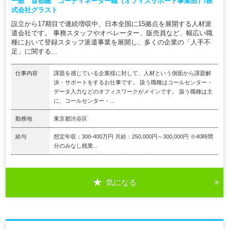
一般 首都圏 コーディネーター職（オフィスサポート事業部）/株
式会社グラスト
設立から17期目で連続増収中、日本全国に15拠点を展開する人材派
遣会社です。 事務スタッフやオペレーター、販売員など、幅広い職
種において登録スタッフ派遣事業を展開し、多くの企業の「人手不
足」に関する...
仕事内容
課題を感じている企業様に対して、人材という側面から課題解
決・サポートをするお仕事です。 扱う職種はコールセンター・
データ入力などのオフィスワークがメインです。 扱う職種は主
に、コールセンター・...
勤務地
東京都渋谷区
給与
想定年収：300-400万円 月給：250,000円～300,000円 ※40時間
分のみなし残業...
気になる