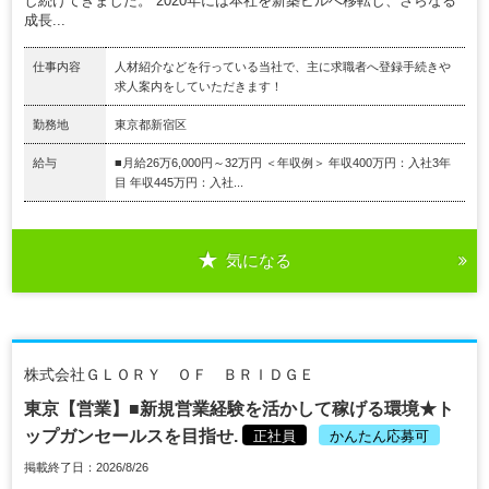
し続けてきました。 2020年には本社を新築ビルへ移転し、さらなる
成長...
仕事内容
人材紹介などを行っている当社で、主に求職者へ登録手続きや
求人案内をしていただきます！
勤務地
東京都新宿区
給与
■月給26万6,000円～32万円 ＜年収例＞ 年収400万円：入社3年
目 年収445万円：入社...
気になる
株式会社ＧＬＯＲＹ ＯＦ ＢＲＩＤＧＥ
東京【営業】■新規営業経験を活かして稼げる環境★ト
ップガンセールスを目指せ.
正社員
かんたん応募可
掲載終了日：2026/8/26