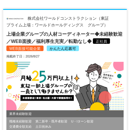
株式会社ワールドコンストラクション（東証
プライム上場：ワールドホールディングス グループ）
上場企業グループの人材コーディネーター◆未経験歓迎
／WEB面接／福利厚生充実／転勤なし◆
正社員
WEB面接可能企業
かんたん応募可
掲載終了日：2026/8/27
業界未経験歓迎
職種未経験歓迎
第二新卒・既卒者歓迎
U・Iターン歓迎
交通費全額支給
土日祝休み