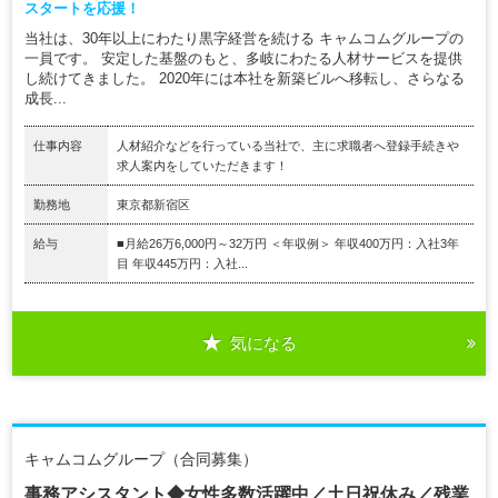
スタートを応援！
当社は、30年以上にわたり黒字経営を続ける キャムコムグループの
一員です。 安定した基盤のもと、多岐にわたる人材サービスを提供
し続けてきました。 2020年には本社を新築ビルへ移転し、さらなる
成長...
仕事内容
人材紹介などを行っている当社で、主に求職者へ登録手続きや
求人案内をしていただきます！
勤務地
東京都新宿区
給与
■月給26万6,000円～32万円 ＜年収例＞ 年収400万円：入社3年
目 年収445万円：入社...
気になる
キャムコムグループ（合同募集）
事務アシスタント◆女性多数活躍中／土日祝休み／残業