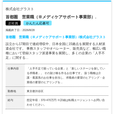
株式会社グラスト
首都圏 営業職（※メディケアサポート事業部）.
正社員
かんたん応募可
掲載終了日：2026/8/28
首都圏 営業職（※メディケアサポート事業部）/株式会社グラスト
設立から17期目で連続増収中、日本全国に15拠点を展開する人材派
遣会社です。 事務スタッフやオペレーター、販売員など、幅広い職
種において登録スタッフ派遣事業を展開し、多くの企業の「人手不
足」に関する...
仕事内容
「人手不足で困っている企業」と「新しいステージを探してい
る求職者」。 その架け橋を作るお仕事です。 扱う職種は介
護・看護系のお仕事を担当し、求職者の要望のヒアリング・企
業様の要望のヒアリングを...
勤務地
東京都渋谷区
給与
想定年収：370-470万円 ※詳細は転職エージェントへお問い合
わせください。