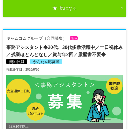
気になる
キャムコムグループ（合同募集）
New
事務アシスタント◆20代、30代多数活躍中／土日祝休み
／残業ほとんどなし／賞与年2回／履歴書不要◆
契約社員
かんたん応募可
掲載終了日：2026/8/20
設立20年以上