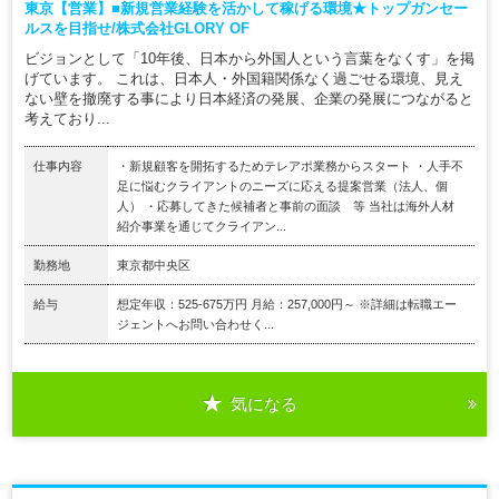
東京【営業】■新規営業経験を活かして稼げる環境★トップガンセー
ルスを目指せ/株式会社GLORY OF
ビジョンとして「10年後、日本から外国人という言葉をなくす」を掲
げています。 これは、日本人・外国籍関係なく過ごせる環境、見え
ない壁を撤廃する事により日本経済の発展、企業の発展につながると
考えており...
仕事内容
・新規顧客を開拓するためテレアポ業務からスタート ・人手不
足に悩むクライアントのニーズに応える提案営業（法人、個
人） ・応募してきた候補者と事前の面談 等 当社は海外人材
紹介事業を通じてクライアン...
勤務地
東京都中央区
給与
想定年収：525-675万円 月給：257,000円～ ※詳細は転職エー
ジェントへお問い合わせく...
気になる