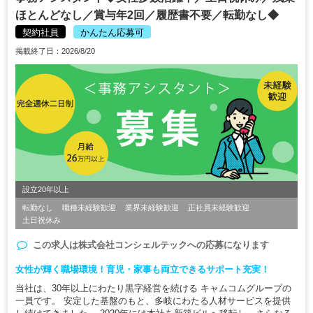
ほとんどなし／賞与年2回／履歴書不要／転勤なし◆
契約社員
かんたん応募可
掲載終了日：2026/8/20
設立20年以上
転勤なし
職種未経験歓迎
業界未経験歓迎
正社員未経験歓迎
土日祝休み
この求人は
株式会社コンシェルテック
への応募になります
女性が輝く職場環境！育児・家事も両立できるサポート充実！
当社は、30年以上にわたり黒字経営を続ける キャムコムグループの
一員です。 安定した基盤のもと、多岐にわたる人材サービスを提供