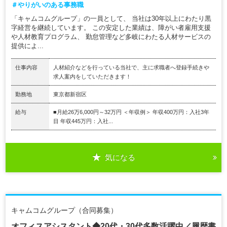
＃やりがいのある事務職
「キャムコムグループ」の一員として、 当社は30年以上にわたり黒
字経営を継続しています。 この安定した業績は、障がい者雇用支援
や人材教育プログラム、 勤怠管理など多岐にわたる人材サービスの
提供によ...
仕事内容
人材紹介などを行っている当社で、主に求職者へ登録手続きや
求人案内をしていただきます！
勤務地
東京都新宿区
給与
■月給26万6,000円～32万円 ＜年収例＞ 年収400万円：入社3年
目 年収445万円：入社...
気になる
キャムコムグループ（合同募集）
オフィスアシスタント◆20代・30代多数活躍中／履歴書