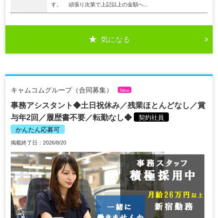
す。 頑張り次第で上記以上の金額へ...
気になる
キャムコムグループ（合同募集）
New
事務アシスタント◆土日祝休み／残業ほとんどなし／賞
与年2回／履歴書不要／転勤なし◆
契約社員
かんたん応募可
掲載終了日：2026/8/20