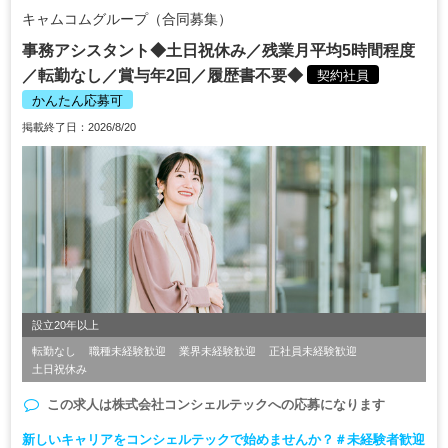
キャムコムグループ（合同募集）
事務アシスタント◆土日祝休み／残業月平均5時間程度
／転勤なし／賞与年2回／履歴書不要◆
契約社員
かんたん応募可
掲載終了日：2026/8/20
設立20年以上
転勤なし
職種未経験歓迎
業界未経験歓迎
正社員未経験歓迎
土日祝休み
この求人は
株式会社コンシェルテック
への応募になります
新しいキャリアをコンシェルテックで始めませんか？＃未経験者歓迎