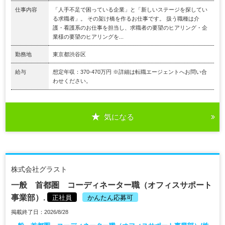
仕事内容
「人手不足で困っている企業」と「新しいステージを探してい
る求職者」。 その架け橋を作るお仕事です。 扱う職種は介
護・看護系のお仕事を担当し、求職者の要望のヒアリング・企
業様の要望のヒアリングを...
勤務地
東京都渋谷区
給与
想定年収：370-470万円 ※詳細は転職エージェントへお問い合
わせください。
気になる
株式会社グラスト
一般 首都圏 コーディネーター職（オフィスサポート
事業部）.
正社員
かんたん応募可
掲載終了日：2026/8/28