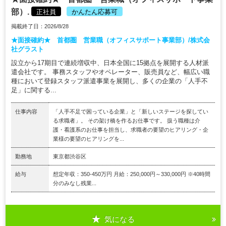
部）.
正社員
かんたん応募可
掲載終了日：2026/8/28
★面接確約★ 首都圏 営業職（オフィスサポート事業部）/株式会
社グラスト
設立から17期目で連続増収中、日本全国に15拠点を展開する人材派
遣会社です。 事務スタッフやオペレーター、販売員など、幅広い職
種において登録スタッフ派遣事業を展開し、多くの企業の「人手不
足」に関する...
仕事内容
「人手不足で困っている企業」と「新しいステージを探してい
る求職者」。 その架け橋を作るお仕事です。 扱う職種は介
護・看護系のお仕事を担当し、求職者の要望のヒアリング・企
業様の要望のヒアリングを...
勤務地
東京都渋谷区
給与
想定年収：350-450万円 月給：250,000円～330,000円 ※40時間
分のみなし残業...
気になる