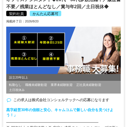
不要／残業ほとんどなし／賞与年2回／土日祝休◆
契約社員
かんたん応募可
掲載終了日：2026/8/20
設立20年以上
転勤なし
職種未経験歓迎
業界未経験歓迎
正社員未経験歓迎
土日祝休み
この求人は
株式会社コンシェルテック
への応募になります
黒字経営30年の信頼と安心、キャムコムで新しい自分を見つけよ
う！」
━━━━━━━━━━━━━━━━━━━━━━━━━