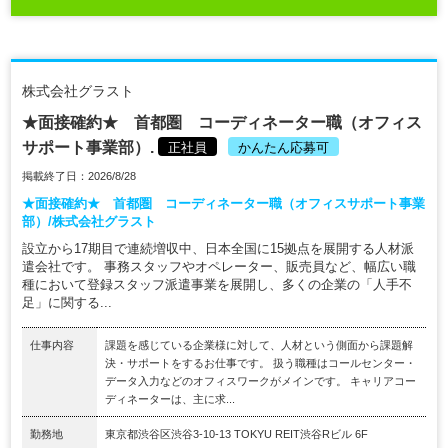
株式会社グラスト
★面接確約★ 首都圏 コーディネーター職（オフィス
サポート事業部）.
正社員
かんたん応募可
掲載終了日：2026/8/28
★面接確約★ 首都圏 コーディネーター職（オフィスサポート事業
部）/株式会社グラスト
設立から17期目で連続増収中、日本全国に15拠点を展開する人材派
遣会社です。 事務スタッフやオペレーター、販売員など、幅広い職
種において登録スタッフ派遣事業を展開し、多くの企業の「人手不
足」に関する...
仕事内容
課題を感じている企業様に対して、人材という側面から課題解
決・サポートをするお仕事です。 扱う職種はコールセンター・
データ入力などのオフィスワークがメインです。 キャリアコー
ディネーターは、主に求...
勤務地
東京都渋谷区渋谷3-10-13 TOKYU REIT渋谷Rビル 6F