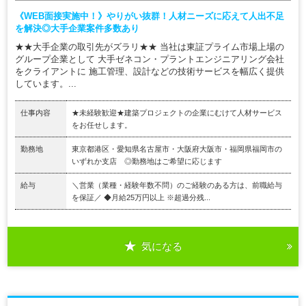
《WEB面接実施中！》やりがい抜群！人材ニーズに応えて人出不足
を解決◎大手企業案件多数あり
★★大手企業の取引先がズラリ★★ 当社は東証プライム市場上場の
グループ企業として 大手ゼネコン・プラントエンジニアリング会社
をクライアントに 施工管理、設計などの技術サービスを幅広く提供
しています。...
仕事内容
★未経験歓迎★建築プロジェクトの企業にむけて人材サービス
をお任せします。
勤務地
東京都港区・愛知県名古屋市・大阪府大阪市・福岡県福岡市の
いずれか支店 ◎勤務地はご希望に応じます
給与
＼営業（業種・経験年数不問）のご経験のある方は、前職給与
を保証／ ◆月給25万円以上 ※超過分残...
気になる