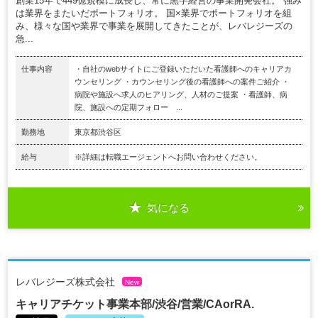
創業15年で449億規模に成長し、常に黒字経営の事業開発会社。 強み
は業界をまたいだポートフォリオ。 国×業界でポートフォリオを組
み、様々な国や業界で事業を展開してきたことが、レバレジーズの
急...
仕事内容
・自社のwebサイトにご登録いただいた看護師へのキャリアカ
ウンセリング ・カウンセリング後の看護師への案件ご紹介 ・
病院や施設へ求人のヒアリング、人材のご提案 ・看護師、病
院、施設への定期フォロー ...
勤務地
東京都渋谷区
給与
※詳細は転職エージェントへお問い合わせください。
気になる
レバレジーズ株式会社
New
キャリアチケット事業本部/渋谷/営業/CAorRA.