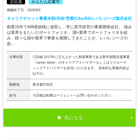
正社員
かんたん応募可
掲載終了日：2026/9/3
キャリアチケット事業本部/渋谷/営業/CAorRA/レバレジーズ株式会社
創業15年で449億規模に成長し、常に黒字経営の事業開発会社。 強み
は業界をまたいだポートフォリオ。 国×業界でポートフォリオを組
み、様々な国や業界で事業を展開してきたことが、レバレジーズの
急...
仕事内容
◎詳細 2017年に立ち上がった新規事業である新卒就職支援事業
「career ticket」のキャリアアドバイザーもしくはリクルーテ
ィングアドバイザーを担当いただきます。 具体的な業務内容は
以下の...
勤務地
東京都渋谷区
給与
※詳細は転職エージェントへお問い合わせください。
気になる