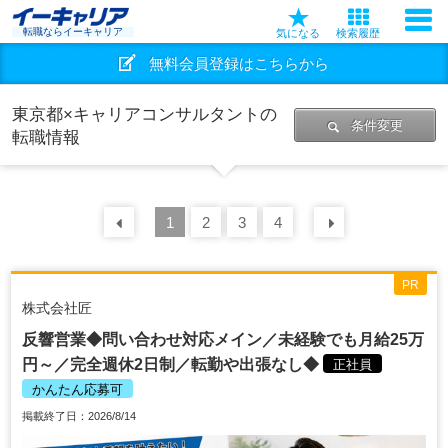
転職ならイーキャリア
気になる
検索履歴
無料会員登録はこちらから
東京都×キャリアコンサルタントの
条件変更
転職情報
前の
1
30
2
件
3
4
次の
30
件
PR
株式会社匠
反響営業◆問い合わせ対応メイン／未経験でも月給25万
円～／完全週休2日制／転勤や出張なし◆
正社員
かんたん応募可
掲載終了日：2026/8/14