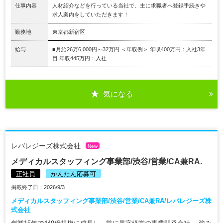
仕事内容
人材紹介などを行っている当社で、主に求職者へ登録手続きや
求人案内をしていただきます！
勤務地
東京都新宿区
給与
■月給26万6,000円～32万円 ＜年収例＞ 年収400万円：入社3年
目 年収445万円：入社...
気になる
レバレジーズ株式会社
New
メディカルスタッフィング事業部/渋谷/営業/CA兼RA.
正社員
かんたん応募可
掲載終了日：2026/9/3
メディカルスタッフィング事業部/渋谷/営業/CA兼RA/レバレジーズ株
式会社