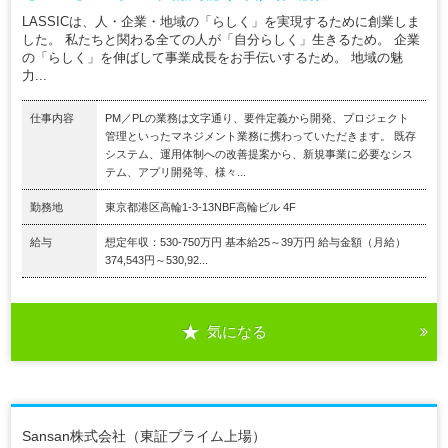
LASSICは、人・企業・地域の「らしく」を実現するために創業しま
した。 私たちと関わる全ての人が「自分らしく」生きるため。 企業
の「らしく」を伸ばして事業成長をお手伝いするため。 地域の魅
力...
仕事内容
PM／PLの業務は文字通り、要件定義から開発、プロジェクト
管理といったマネジメント業務に携わっていただきます。 既存
システム、運用体制への改善提案から、新規事業に必要なシス
テム、アプリ開発等、様々...
勤務地
東京都港区高輪1-3-13NBF高輪ビル 4F
給与
想定年収：530-750万円 基本給25～39万円 給与金額（月給）
374,543円～530,92...
気になる
Sansan株式会社（東証プライム上場）