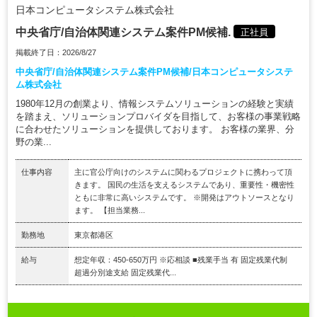
日本コンピュータシステム株式会社
中央省庁/自治体関連システム案件PM候補.
正社員
掲載終了日：2026/8/27
中央省庁/自治体関連システム案件PM候補/日本コンピュータシステ
ム株式会社
1980年12月の創業より、情報システムソリューションの経験と実績
を踏まえ、ソリューションプロバイダを目指して、お客様の事業戦略
に合わせたソリューションを提供しております。 お客様の業界、分
野の業...
仕事内容
主に官公庁向けのシステムに関わるプロジェクトに携わって頂
きます。 国民の生活を支えるシステムであり、重要性・機密性
ともに非常に高いシステムです。 ※開発はアウトソースとなり
ます。 【担当業務...
勤務地
東京都港区
給与
想定年収：450-650万円 ※応相談 ■残業手当 有 固定残業代制
超過分別途支給 固定残業代...