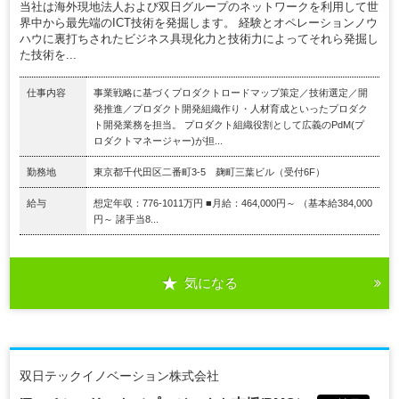
当社は海外現地法人および双日グループのネットワークを利用して世
界中から最先端のICT技術を発掘します。 経験とオペレーションノウ
ハウに裏打ちされたビジネス具現化力と技術力によってそれら発掘し
た技術を...
仕事内容
事業戦略に基づくプロダクトロードマップ策定／技術選定／開
発推進／プロダクト開発組織作り・人材育成といったプロダク
ト開発業務を担当。 プロダクト組織役割として広義のPdM(プ
ロダクトマネージャー)が担...
勤務地
東京都千代田区二番町3-5 麹町三葉ビル（受付6F）
給与
想定年収：776-1011万円 ■月給：464,000円～ （基本給384,000
円～ 諸手当8...
気になる
双日テックイノベーション株式会社