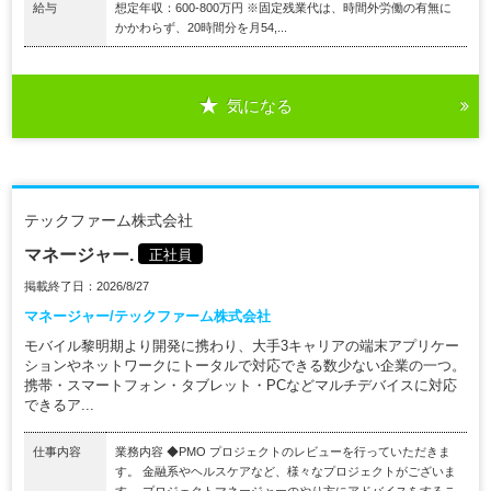
給与
想定年収：600-800万円 ※固定残業代は、時間外労働の有無に
かかわらず、20時間分を月54,...
気になる
テックファーム株式会社
マネージャー.
正社員
掲載終了日：2026/8/27
マネージャー/テックファーム株式会社
モバイル黎明期より開発に携わり、大手3キャリアの端末アプリケー
ションやネットワークにトータルで対応できる数少ない企業の一つ。
携帯・スマートフォン・タブレット・PCなどマルチデバイスに対応
できるア...
仕事内容
業務内容 ◆PMO プロジェクトのレビューを行っていただきま
す。 金融系やヘルスケアなど、様々なプロジェクトがございま
す。 プロジェクトマネージャーのやり方にアドバイスをするこ