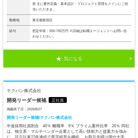
容 主に要件定義・基本設計・プロジェクト管理をメインにご担
当いただきま...
勤務地
東京都新宿区
給与
想定年収：550-700万円 ※詳細は転職エージェントへお問い合
わせください。
気になる
テクバン株式会社
開発リーダー候補.
正社員
掲載終了日：2026/8/27
開発リーダー候補/テクバン株式会社
中途採用社員割合 40％ 離職率 8％ プライム案件比率 20％ 同社
は、独立系・マルチベンダー企業として高い技術力と提案力を強み
に、設立以来22年連続で黒字経営を継続。 お取引先様は国や大手