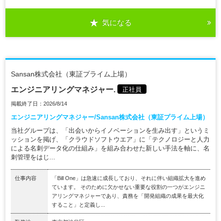
気になる
Sansan株式会社（東証プライム上場）
エンジニアリングマネジャー.
正社員
掲載終了日：2026/8/14
エンジニアリングマネジャー/Sansan株式会社（東証プライム上場）
当社グループは、「出会いからイノベーションを生み出す」というミ
ッションを掲げ、「クラウドソフトウエア」に「テクノロジーと人力
による名刺データ化の仕組み」を組み合わせた新しい手法を軸に、名
刺管理をはじ...
仕事内容
「Bill One」は急速に成長しており、それに伴い組織拡大を進め
ています。 そのために欠かせない重要な役割の一つがエンジニ
アリングマネジャーであり、責務を「開発組織の成果を最大化
すること」と定義し...