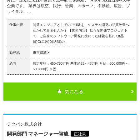
みに、設立以来22年連続で黒字経営を継続。 お取引先様は国や大手
企業です。 業界は航空、銀行、音楽、スポーツ、不動産、広告、ブ
ライダル、...
仕事内容
開発エンジニアとしてのご経験を、システム開発の品質改善へ
活かしてみませんか？ 【業務内容】 様々な開発プロジェクト
で、ご自身のソフトウェア開発に携わった経験を基に Q(品
質)C(工数)D(納期)の...
勤務地
東京都港区
給与
想定年収：450-750万円 基本給25～43万円 月給：300,000円～
500,000円 ※固...
気になる
テクバン株式会社
開発部門 マネージャー候補.
正社員