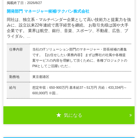
掲載終了日：2026/8/27
開発部門 マネージャー候補/テクバン株式会社
同社は、独立系・マルチベンダー企業として高い技術力と提案力を強
みに、設立以来22年連続で黒字経営を継続。 お取引先様は国や大手
企業です。 業界は航空、銀行、音楽、スポーツ、不動産、広告、ブ
ライダル、...
仕事内容
当社のITソリューション部門のマネージャー・部長候補の募集
です。 【お任せしたい業務内容】 まずは弊社の社風や各種提
案サービスの内容を理解して頂くために、各種プロジェクトの
PMとしてご活躍いただ...
勤務地
東京都港区
給与
想定年収：650-900万円 基本給37～51万円 月給：433,334円～
600,000円 ※固...
気になる