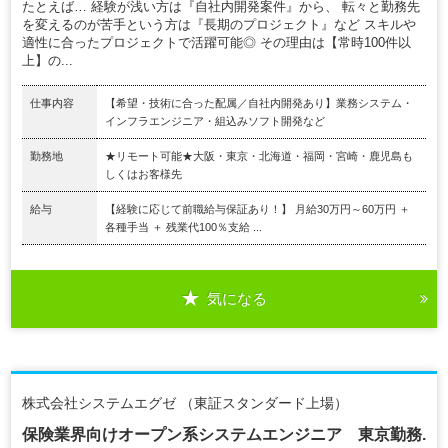
たとえば… 経験が浅い方は『自社内開発案件』から、 転々と勤務先
を変えるのが苦手という方は『長期のプロジェクト』など スキルや
適性に合ったプロジェクトで活躍可能◎ その理由は【常時100件以
上】の...
仕事内容
【希望・技術に合った配属／自社内開発あり】業務システム・
インフラエンジニア・組込みソフト開発など
勤務地
★リモート可能★大阪・東京・北海道・福岡・宮崎・鹿児島も
しくはお客様先
給与
【経験に応じて前職給与保証あり！】 月給30万円～60万円 ＋
各種手当 ＋ 残業代100％支給 ...
気になる
株式会社システムエグゼ （東証スタンダード上場）
保険業界向けオープン系システムエンジニア 東京勤務.