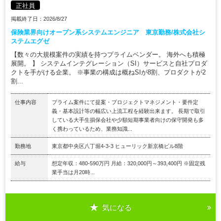
正社員
掲載終了日：2026/8/27
保険業界向けオープン系システムエンジニア 東京勤務/株式会社シ
ステムエグゼ
【数々の大規模案件の実績を持つプライムベンダー。 海外へも積極
展開。 】 システムインテグレーション（SI）サービスと自社プロダ
クトを手がける企業。 ※事業の構成は概ねSIが8割、プロダクトが2
割...
仕事内容
プライム案件にて提案・プロジェクトマネジメント・要件定
義・基本設計等の幅広い上流工程を経験出来ます。 長期で取引
している大手生損保会社や少額短期事業者向けの保守開発も多
く携わっているため、業務知識...
勤務地
東京都中央区八丁堀4-3-3 ヒューリック新京橋ビル8階
給与
想定年収：480-590万円 月給：320,000円～393,400円 ※固定残
業手当は月20時...
気になる