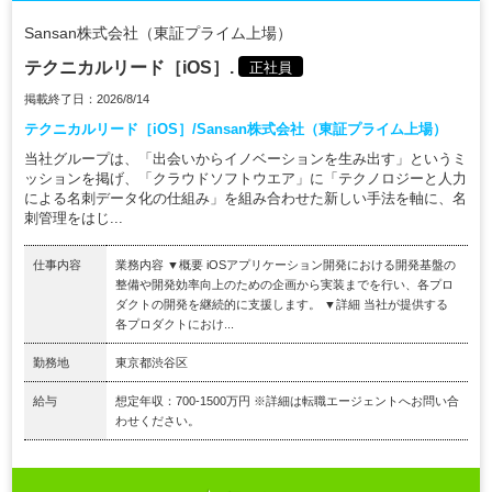
Sansan株式会社（東証プライム上場）
テクニカルリード［iOS］.
正社員
掲載終了日：2026/8/14
テクニカルリード［iOS］/Sansan株式会社（東証プライム上場）
当社グループは、「出会いからイノベーションを生み出す」というミ
ッションを掲げ、「クラウドソフトウエア」に「テクノロジーと人力
による名刺データ化の仕組み」を組み合わせた新しい手法を軸に、名
刺管理をはじ...
仕事内容
業務内容 ▼概要 iOSアプリケーション開発における開発基盤の
整備や開発効率向上のための企画から実装までを行い、各プロ
ダクトの開発を継続的に支援します。 ▼詳細 当社が提供する
各プロダクトにおけ...
勤務地
東京都渋谷区
給与
想定年収：700-1500万円 ※詳細は転職エージェントへお問い合
わせください。