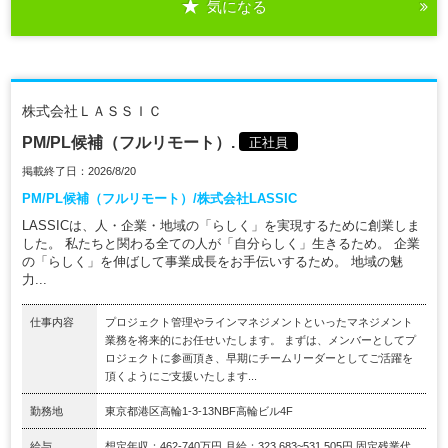
気になる
株式会社ＬＡＳＳＩＣ
PM/PL候補（フルリモート）.
正社員
掲載終了日：2026/8/20
PM/PL候補（フルリモート）/株式会社LASSIC
LASSICは、人・企業・地域の「らしく」を実現するために創業しま
した。 私たちと関わる全ての人が「自分らしく」生きるため。 企業
の「らしく」を伸ばして事業成長をお手伝いするため。 地域の魅
力...
仕事内容
プロジェクト管理やラインマネジメントといったマネジメント
業務を将来的にお任せいたします。 まずは、メンバーとしてプ
ロジェクトに参画頂き、早期にチームリーダーとしてご活躍を
頂くようにご支援いたします...
勤務地
東京都港区高輪1-3-13NBF高輪ビル4F
給与
想定年収：462-740万円 月給：323,683~531,505円 固定残業代