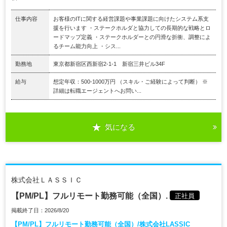
仕事内容
お客様のITに関する経営課題や事業課題に向けたシステム系支
援を行います ・ステークホルダと協力しての長期的な戦略とロ
ードマップ定義 ・ステークホルダーとの円滑な折衝、調整によ
るチーム能力向上 ・シス...
勤務地
東京都新宿区西新宿2-1-1 新宿三井ビル34F
給与
想定年収：500-1000万円 （スキル・ご経験によって判断） ※
詳細は転職エージェントへお問い...
気になる
株式会社ＬＡＳＳＩＣ
【PM/PL】フルリモート勤務可能（全国）.
正社員
掲載終了日：2026/8/20
【PM/PL】フルリモート勤務可能（全国）/株式会社LASSIC