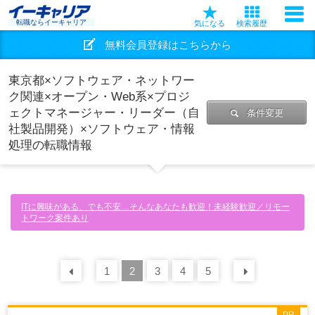
転職ならイーキャリア
気になる
検索履歴
無料会員登録はこちらから
東京都×ソフトウェア・ネットワー
ク関連×オープン・Web系×プロジ
ェクトマネージャー・リーダー（自
条件変更
社製品開発）×ソフトウェア・情報
処理の転職情報
ITに興味がある、でも不安…そんなあなたも歓迎！未経験歓迎／リモー
トワーク案件あり
前の
1
30
2
件
3
4
5
次の
30