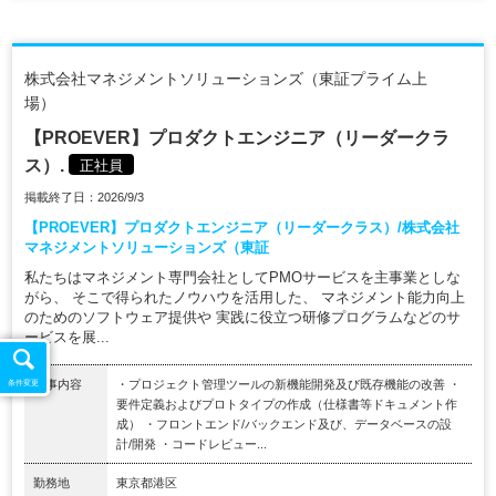
株式会社マネジメントソリューションズ（東証プライム上
場）
【PROEVER】プロダクトエンジニア（リーダークラ
ス）.
正社員
掲載終了日：2026/9/3
【PROEVER】プロダクトエンジニア（リーダークラス）/株式会社
マネジメントソリューションズ（東証
私たちはマネジメント専門会社としてPMOサービスを主事業としな
がら、 そこで得られたノウハウを活用した、 マネジメント能力向上
のためのソフトウェア提供や 実践に役立つ研修プログラムなどのサ
ービスを展...
仕事内容
・プロジェクト管理ツールの新機能開発及び既存機能の改善 ・
条件変更
要件定義およびプロトタイプの作成（仕様書等ドキュメント作
成） ・フロントエンド/バックエンド及び、データベースの設
計/開発 ・コードレビュー...
勤務地
東京都港区