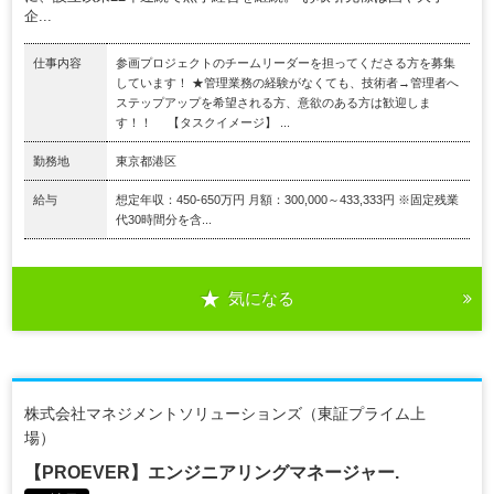
企...
仕事内容
参画プロジェクトのチームリーダーを担ってくださる方を募集
しています！ ★管理業務の経験がなくても、技術者→管理者へ
ステップアップを希望される方、意欲のある方は歓迎しま
す！！ 【タスクイメージ】 ...
勤務地
東京都港区
給与
想定年収：450-650万円 月額：300,000～433,333円 ※固定残業
代30時間分を含...
気になる
株式会社マネジメントソリューションズ（東証プライム上
場）
【PROEVER】エンジニアリングマネージャー.