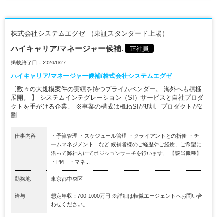
株式会社システムエグゼ （東証スタンダード上場）
ハイキャリア/マネージャー候補.
正社員
掲載終了日：2026/8/27
ハイキャリア/マネージャー候補/株式会社システムエグゼ
【数々の大規模案件の実績を持つプライムベンダー。 海外へも積極
展開。 】 システムインテグレーション（SI）サービスと自社プロダ
クトを手がける企業。 ※事業の構成は概ねSIが8割、プロダクトが2
割...
仕事内容
・予算管理 ・スケジュール管理 ・クライアントとの折衝 ・チ
ームマネジメント など 候補者様のご経歴やご経験、ご希望に
沿って弊社内にてポジションサーチを行います。 【該当職種】
・PM ・マネ...
勤務地
東京都中央区
給与
想定年収：700-1000万円 ※詳細は転職エージェントへお問い合
わせください。