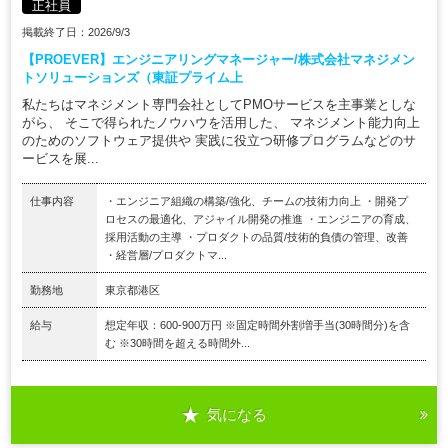
正社員
掲載終了日：2026/9/3
【PROEVER】エンジニアリングマネージャー/株式会社マネジメン
トソリューションズ（東証プライム上
私たちはマネジメント専門会社としてPMOサービスを主事業としな
がら、 そこで得られたノウハウを活用した、 マネジメント能力向上
のためのソフトウェア提供や 実践に役立つ研修プログラムなどのサ
ービスを展...
仕事内容
・エンジニア組織の構築/強化、チームの技術力向上 ・開発プ
ロセスの最適化、アジャイル開発の推進 ・エンジニアの育成、
採用活動の主導 ・プロダクトの品質/技術的負債の管理、改善
・経営層/プロダクトマ...
勤務地
東京都港区
給与
想定年収：600-900万円 ※固定時間外割増手当(30時間分)を含
む ※30時間を超える時間外...
気になる