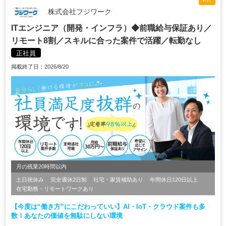
PR
株式会社フジワーク
ITエンジニア（開発・インフラ）◆前職給与保証あり／
リモート8割／スキルに合った案件で活躍／転勤なし
正社員
掲載終了日：2026/8/20
月の残業20時間以内
土日祝休み
完全週休2日制
社宅・家賃補助あり
年間休日120日以上
在宅勤務・リモートワークあり
【今度は“働き方”にこだわっていい】AI・IoT・クラウド案件も多
数！あなたの価値を無駄にしない環境