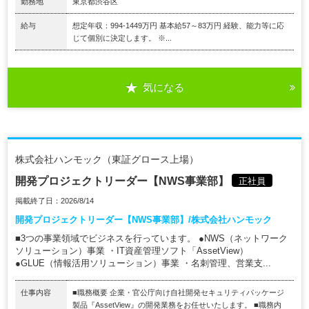
勤務地
東京都渋谷区
給与
想定年収：994-1449万円 基本給57～83万円 経験、能力等に応
じて個別に決定します。 ※...
気になる
株式会社ハンモック（東証グロース上場）
開発プロジェクトリーダー【NWS事業部】
正社員
掲載終了日：2026/8/14
開発プロジェクトリーダー【NWS事業部】/株式会社ハンモック
■3つの事業領域でビジネスを行っています。 ●NWS（ネットワーク
ソリューション）事業 ・IT資産管理ソフト「AssetView）
●GLUE（情報活用ソリューション）事業 ・名刺管理、営業支...
仕事内容
■職務概要 企業・官公庁向け自社開発セキュリティパッケージ
製品『AssetView』の開発業務をお任せいたします。 ■職務内