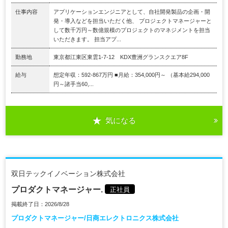
仕事内容
アプリケーションエンジニアとして、自社開発製品の企画・開
発・導入などを担当いただく他、 プロジェクトマネージャーと
して数千万円～数億規模のプロジェクトのマネジメントを担当
いただきます。 担当アプ...
勤務地
東京都江東区東雲1-7-12 KDX豊洲グランスクエア8F
給与
想定年収：592-867万円 ■月給：354,000円～ （基本給294,000
円～諸手当60,...
気になる
双日テックイノベーション株式会社
プロダクトマネージャー.
正社員
掲載終了日：2026/8/28
プロダクトマネージャー/日商エレクトロニクス株式会社