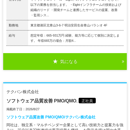
以下の業務を担当します。 ・Eightインフラチームの技術および
組織のリード ・開発チームと連携したサービスの提案、改善
・監視シス...
勤務地
東京都港区北青山3-6-7 明治安田生命青山パラシオ 4F
給与
想定年収：665-931万円 経験、能力等に応じて個別に決定しま
す。 年収665万の場合：月額4...
気になる
テクバン株式会社
ソフトウェア品質改善 PMO/QMO.
正社員
掲載終了日：2026/8/27
ソフトウェア品質改善 PMO/QMO/テクバン株式会社
同社は、独立系・マルチベンダー企業として高い技術力と提案力を強