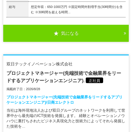
給与
想定年収：650-1000万円 ※固定時間外割増手当(30時間分)を含
む ※30時間を超える時間...
気になる
双日テックイノベーション株式会社
プロジェクトマネージャー(先端技術で金融業界をリー
ドするアプリケーションエンジニア).
正社員
掲載終了日：2026/8/28
プロジェクトマネージャー(先端技術で金融業界をリードするアプリ
ケーションエンジニア)/日商エレクトロ
当社は海外現地法人および双日グループのネットワークを利用して世
界中から最先端のICT技術を発掘します。 経験とオペレーションノウ
ハウに裏打ちされたビジネス具現化力と技術力によってそれら発掘し
た技術を...