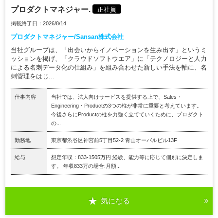
プロダクトマネジャー.
正社員
掲載終了日：2026/8/14
プロダクトマネジャー/Sansan株式会社
当社グループは、「出会いからイノベーションを生み出す」というミ
ッションを掲げ、「クラウドソフトウエア」に「テクノロジーと人力
による名刺データ化の仕組み」を組み合わせた新しい手法を軸に、名
刺管理をはじ...
仕事内容
当社では、法人向けサービスを提供する上で、Sales・
Engineering・Productの3つの柱が非常に重要と考えています。
今後さらにProductの柱を力強く立てていくために、プロダクト
の...
勤務地
東京都渋谷区神宮前5丁目52-2 青山オーバルビル13F
給与
想定年収：833-1505万円 経験、能力等に応じて個別に決定しま
す。 年収833万の場合:月額...
気になる