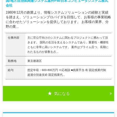
国/地方自治体関連システム案件PM/日本コンピュータシステム株式
会社
1980年12月の創業より、情報システムソリューションの経験と実績
を踏まえ、ソリューションプロバイダを目指して、お客様の事業戦略
に合わせたソリューションを提供しております。 お客様の業界、分
野の業...
仕事内容
主に官公庁向けのシステムに関わるプロジェクトに携わって頂
きます。 国民の生活を支えるシステムであり、重要性・機密性
ともに非常に高いシステムです。 案件はプライム且つ、長期に
わたるものが多数を占...
勤務地
東京都港区
給与
想定年収：600-800万円 ※応相談 ■残業手当 有 固定残業代制
超過分別途支給 固定残業代...
気になる