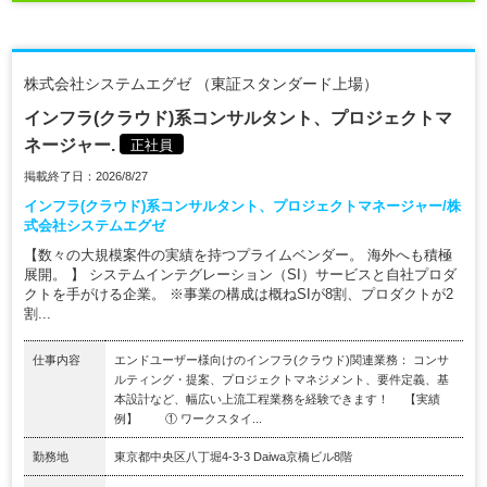
株式会社システムエグゼ （東証スタンダード上場）
インフラ(クラウド)系コンサルタント、プロジェクトマ
ネージャー.
正社員
掲載終了日：2026/8/27
インフラ(クラウド)系コンサルタント、プロジェクトマネージャー/株
式会社システムエグゼ
【数々の大規模案件の実績を持つプライムベンダー。 海外へも積極
展開。 】 システムインテグレーション（SI）サービスと自社プロダ
クトを手がける企業。 ※事業の構成は概ねSIが8割、プロダクトが2
割...
仕事内容
エンドユーザー様向けのインフラ(クラウド)関連業務： コンサ
ルティング・提案、プロジェクトマネジメント、要件定義、基
本設計など、幅広い上流工程業務を経験できます！ 【実績
例】 ① ワークスタイ...
勤務地
東京都中央区八丁堀4-3-3 Daiwa京橋ビル8階