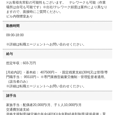
※お客様先常駐の可能性もございます。 テレワークも可能（作業
場所は自宅も可能です）※出社/テレワーク頻度は案件により異なり
ますので、面接時にご質問ください。
ビル内喫煙室あり
勤務時間
09:00-18:00
※詳細は転職エージェントへお問い合わせください。
給与
想定年収：603-万円
[月給内訳] ・基本給： 407500円～ ・固定残業支給(30H)又は管理/専
門職手当： 95510円～ ※専門業務型裁量労働制・管理監督者適用。
（該当者のみ）
※詳細は転職エージェントへお問い合わせください。
諸手当
家族手当：配偶者20,000円/月、子１人10,000円/月
交通費別途支給
資格支援制度/確定拠出年金(401K)/永年勤続表彰制度/産前産後・育