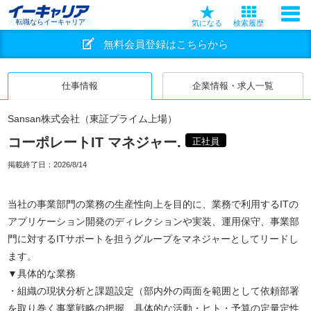
転職ならイーキャリア
気になる
検索履歴
無料会員登録はこちらから
仕事情報
企業情報・求人一覧
Sansan株式会社（東証プライム上場）
コーポレートIT マネジャー.
正社員
掲載終了日：
2026/8/14
当社の事業部門の業務の生産性向上を目的に、業務で利用するITの
アプリケーション開発のディレクションや実装、運用保守、事業部
門に対するITサポートを担うグループをマネジャーとしてリードし
ます。
▼具体的な業務
・組織の現状分析と課題設定（部内外の両面を範囲として依頼部署
を取り巻く事業戦略の把握、具体的な活動・ヒト・予算の定量定性