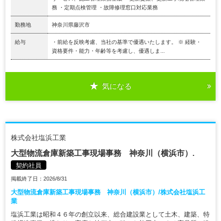
務 ・定期点検管理 ・故障修理窓口対応業務
勤務地
神奈川県藤沢市
給与
・前給を反映考慮、当社の基準で優遇いたします。 ※ 経験・
資格要件・能力・年齢等を考慮し、優遇しま...
気になる
株式会社塩浜工業
大型物流倉庫新築工事現場事務 神奈川（横浜市）.
契約社員
掲載終了日：2026/8/31
大型物流倉庫新築工事現場事務 神奈川（横浜市）/株式会社塩浜工
業
塩浜工業は昭和４６年の創立以来、総合建設業として土木、建築、特