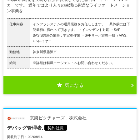
カーです。 近年ではより人々の生活に身近なライフオートメーショ
ン事業を...
仕事内容
インフラシステムの運用業務をお任せします。 具体的には下
記業務に携わって頂きます。 ・インシデント対応 ・SAP
BASIS関連の業務：非定型作業 ・SAPサーバ管理一般（AWS、
OSレイヤー...
勤務地
神奈川県藤沢市
給与
※詳細は転職エージェントへお問い合わせください。
気になる
京楽ピクチャーズ．株式会社
デバッグ管理者.
契約社員
掲載終了日：2026/8/14