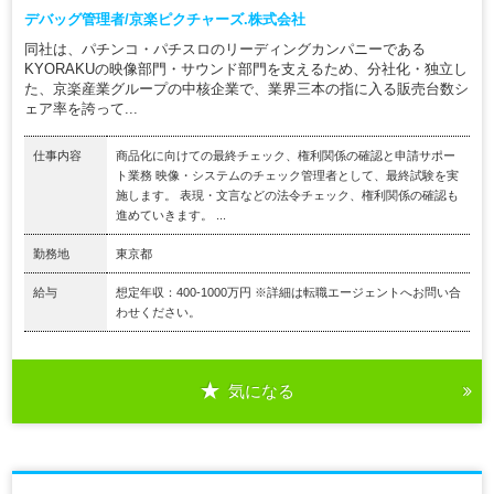
デバッグ管理者/京楽ピクチャーズ.株式会社
同社は、パチンコ・パチスロのリーディングカンパニーである
KYORAKUの映像部門・サウンド部門を支えるため、分社化・独立し
た、京楽産業グループの中核企業で、業界三本の指に入る販売台数シ
ェア率を誇って...
仕事内容
商品化に向けての最終チェック、権利関係の確認と申請サポー
ト業務 映像・システムのチェック管理者として、最終試験を実
施します。 表現・文言などの法令チェック、権利関係の確認も
進めていきます。 ...
勤務地
東京都
給与
想定年収：400-1000万円 ※詳細は転職エージェントへお問い合
わせください。
気になる