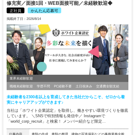
修充実／面接1回・WEB面接可能／未経験歓迎◆
正社員
かんたん応募可
掲載終了日：2026/8/14
業界未経験歓迎
職種未経験歓迎
学歴不問
PC経験不要
土日祝休み
交通費全額支給
未経験者を2300名以上を育成してきた当社だからこそ、ゼロから着
実にキャリアアップができます♪
当社は「ホワイト企業認定」を取得し、働きやすい環境づくりを徹底
しています。 ＼SNSで特別情報も発信中／ Instagramで
「world_corp_recruit」と検索！ メンバー紹介など限定...
仕事内容
書類の作成、書類の整理、建物の写真撮影などの事務業務全般