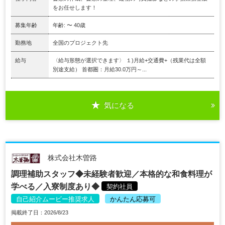
をお任せします！
募集年齢
年齢: 〜 40歳
勤務地
全国のプロジェクト先
給与
〈給与形態が選択できます〉 １)月給+交通費+（残業代は全額
別途支給） 首都圏：月給30.0万円～...
気になる
株式会社木曽路
調理補助スタッフ◆未経験者歓迎／本格的な和食料理が
学べる／入寮制度あり◆
契約社員
自己紹介ムービー推奨求人
かんたん応募可
掲載終了日：2026/8/23