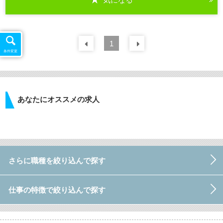
前の
1
30
件
次の
30
件
条件変更
あなたにオススメの求人
さらに職種を絞り込んで探す
仕事の特徴で絞り込んで探す