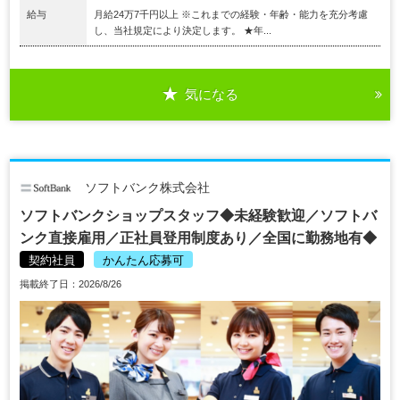
給与
月給24万7千円以上 ※これまでの経験・年齢・能力を充分考慮
し、当社規定により決定します。 ★年...
気になる
ソフトバンク株式会社
ソフトバンクショップスタッフ◆未経験歓迎／ソフトバ
ンク直接雇用／正社員登用制度あり／全国に勤務地有◆
契約社員
かんたん応募可
掲載終了日：2026/8/26