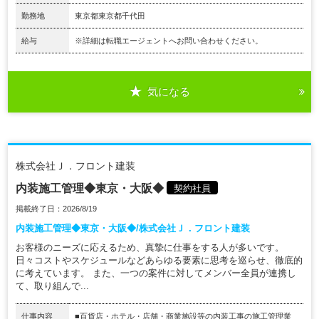
勤務地
東京都東京都千代田
給与
※詳細は転職エージェントへお問い合わせください。
気になる
株式会社Ｊ．フロント建装
内装施工管理◆東京・大阪◆
契約社員
掲載終了日：2026/8/19
内装施工管理◆東京・大阪◆/株式会社Ｊ．フロント建装
お客様のニーズに応えるため、真摯に仕事をする人が多いです。
日々コストやスケジュールなどあらゆる要素に思考を巡らせ、徹底的
に考えています。 また、一つの案件に対してメンバー全員が連携し
て、取り組んで...
仕事内容
■百貨店・ホテル・店舗・商業施設等の内装工事の施工管理業