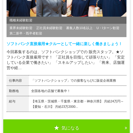
職種未経験歓迎
業界未経験歓迎
正社員未経験歓迎
募集人数10名以上
U・Iターン歓迎
第二新卒・既卒者歓迎
ソフトバンク直接雇用★クルーとして一緒に楽しく働きましょう！
今回募集するのは、ソフトバンクショップでの 販売スタッフ。★ソ
フトバンク直接雇用です！ 「正社員を目指して頑張りたい」 「安定
している企業で働きたい」 「スキルアップしたい」 「将来、店舗運
営や経...
仕事内容
「ソフトバンクショップ」での接客ならびに販促企画業務
勤務地
全国各地の店舗で募集中！
給与
【埼玉県・茨城県・千葉県・東京都・神奈川県】 月給24万円～
【愛知・石川】 月給23万2000...
気になる