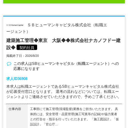
ＳＢヒューマンキャピタル株式会社（転職エ
ージェント）
建築施工管理◆東京 大阪◆◆株式会社ナカノフドー建
設◆
契約社員
掲載終了日：2026/8/20
この求人は
SBヒューマンキャピタル（転職エージェント）
への
応募になります
求人ID36908
本求人は転職エージェントであるSBヒューマンキャピタル株式会社
が応募受付窓口となります。 選考の流れなどについては、転職エー
ジェントよりご連絡させていただきますので、予めご了承ください。
仕事内容
工事部にて施工管理(現場監督)業務をご担当いただきます。 具
体的には、安全管理・品質管理(施工写真等の記録)や協力業者
との打合せ・指示を行っていただきます。 「施工図設計」「仮
設設計」「官公庁...