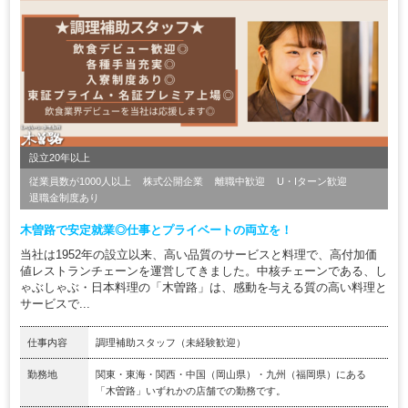
設立20年以上
従業員数が1000人以上
株式公開企業
離職中歓迎
U・Iターン歓迎
退職金制度あり
木曽路で安定就業◎仕事とプライベートの両立を！
当社は1952年の設立以来、高い品質のサービスと料理で、高付加価
値レストランチェーンを運営してきました。中核チェーンである、し
ゃぶしゃぶ・日本料理の「木曽路」は、感動を与える質の高い料理と
サービスで...
仕事内容
調理補助スタッフ（未経験歓迎）
勤務地
関東・東海・関西・中国（岡山県）・九州（福岡県）にある
「木曽路」いずれかの店舗での勤務です。