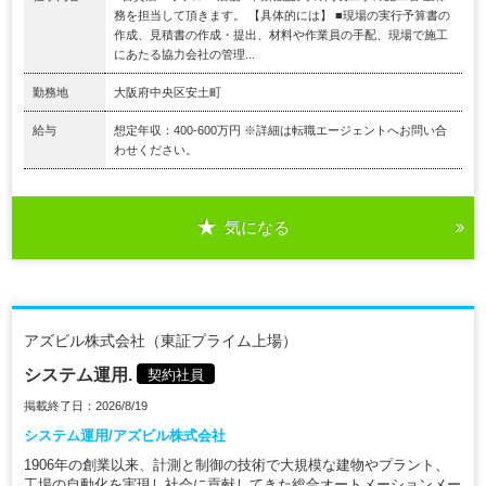
務を担当して頂きます。 【具体的には】 ■現場の実行予算書の
作成、見積書の作成・提出、材料や作業員の手配、現場で施工
にあたる協力会社の管理...
勤務地
大阪府中央区安土町
給与
想定年収：400-600万円 ※詳細は転職エージェントへお問い合
わせください。
気になる
アズビル株式会社（東証プライム上場）
システム運用.
契約社員
掲載終了日：2026/8/19
システム運用/アズビル株式会社
1906年の創業以来、計測と制御の技術で大規模な建物やプラント、
工場の自動化を実現し社会に貢献してきた総合オートメーションメー