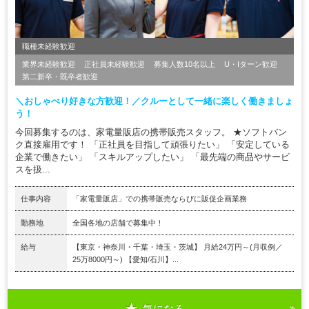
職種未経験歓迎
業界未経験歓迎
正社員未経験歓迎
募集人数10名以上
U・Iターン歓迎
第二新卒・既卒者歓迎
＼おしゃべり好きな方歓迎！／クルーとして一緒に楽しく働きましょ
う！
今回募集するのは、家電量販店の携帯販売スタッフ。 ★ソフトバン
ク直接雇用です！ 「正社員を目指して頑張りたい」 「安定している
企業で働きたい」 「スキルアップしたい」 「最先端の商品やサービ
スを扱...
仕事内容
「家電量販店」での携帯販売ならびに販促企画業務
勤務地
全国各地の店舗で募集中！
給与
【東京・神奈川・千葉・埼玉・茨城】 月給24万円～(月収例／
25万8000円～) 【愛知/石川】...
気になる