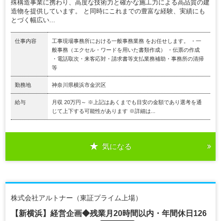
殊構造事業に携わり、高度な技術力と確かな施工力による高品質の建
造物を提供しています。 と同時にこれまでの豊富な経験、実績にも
とづく幅広い...
仕事内容
工事現場事務所における一般事務業務 をお任せします。 ・一
般事務（エクセル・ワードを用いた書類作成） ・伝票の作成
・電話取次・来客応対・請求書等支払業務補助・事務所の清掃
等
勤務地
神奈川県横浜市金沢区
給与
月収 20万円～ ※上記はあくまでも目安の金額であり選考を通
じて上下する可能性があります ※詳細は...
気になる
株式会社アルトナー（東証プライム上場）
【新横浜】経営企画◆残業月20時間以内・年間休日126