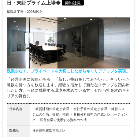
日・東証プライム上場◆
契約社員
掲載終了日：2026/8/19
残業少なく、プライベートを大切にしながらキャリアアップを実現。
「経営企画に興味がある」「新しい挑戦をしてみたい」。そういった
意欲を持つ方を歓迎します。経験を活かして新たなステップを踏み出
したい方、一緒に成長する環境を求めている方、ぜひ当社を次のキャ
リアの舞台に...
仕事内容
・経営計画の策定と管理 ・全社予算の策定と管理 ・経営シス
テムの企画、提案、推進 ・各種分析資料の作成とレポーティン
グ ・経営会議で使用する資料の作成
勤務地
神奈川県横浜市港北区