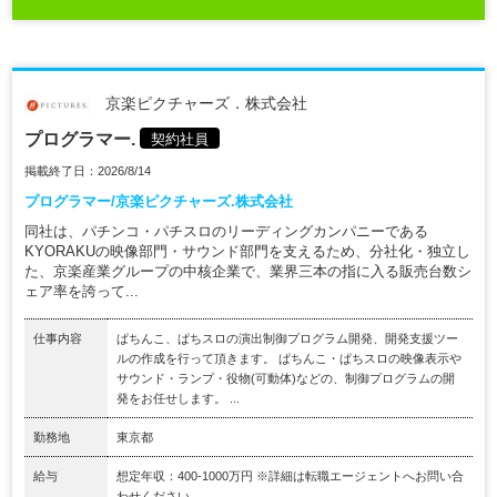
京楽ピクチャーズ．株式会社
プログラマー.
契約社員
掲載終了日：2026/8/14
プログラマー/京楽ピクチャーズ.株式会社
同社は、パチンコ・パチスロのリーディングカンパニーである
KYORAKUの映像部門・サウンド部門を支えるため、分社化・独立し
た、京楽産業グループの中核企業で、業界三本の指に入る販売台数シ
ェア率を誇って...
仕事内容
ぱちんこ、ぱちスロの演出制御プログラム開発、開発支援ツー
ルの作成を行って頂きます。 ぱちんこ・ぱちスロの映像表示や
サウンド・ランプ・役物(可動体)などの、制御プログラムの開
発をお任せします。 ...
勤務地
東京都
給与
想定年収：400-1000万円 ※詳細は転職エージェントへお問い合
わせください。