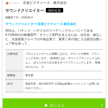
京楽ピクチャーズ．株式会社
サウンドクリエイター.
契約社員
掲載終了日：2026/8/14
サウンドクリエイター/京楽ピクチャーズ.株式会社
同社は、パチンコ・パチスロのリーディングカンパニーである
KYORAKUの映像部門・サウンド部門を支えるため、分社化・独立し
た、京楽産業グループの中核企業で、業界三本の指に入る販売台数シ
ェア率を誇って...
仕事内容
プロジェクトチームと調整しながら、サウンドの制作・プラン
ニングを行います。 [具体的には] ・サウンドプランニング ぱち
んこ、ぱちスロから出る音をすべてプランニングします。 映像
はもちろん、ラ...
勤務地
東京都
給与
想定年収：400-800万円 ※詳細は転職エージェントへお問い合
わせください。
気になる