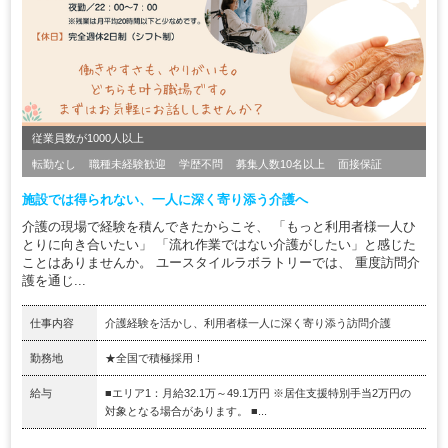
従業員数が1000人以上
転勤なし
職種未経験歓迎
学歴不問
募集人数10名以上
面接保証
施設では得られない、一人に深く寄り添う介護へ
介護の現場で経験を積んできたからこそ、 「もっと利用者様一人ひ
とりに向き合いたい」 「流れ作業ではない介護がしたい」と感じた
ことはありませんか。 ユースタイルラボラトリーでは、 重度訪問介
護を通じ...
仕事内容
介護経験を活かし、利用者様一人に深く寄り添う訪問介護
勤務地
★全国で積極採用！
給与
■エリア1：月給32.1万～49.1万円 ※居住支援特別手当2万円の
対象となる場合があります。 ■...