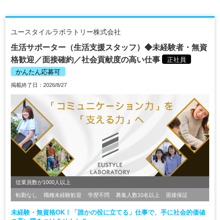
ユースタイルラボラトリー株式会社
生活サポーター（生活支援スタッフ）◆未経験者・無資
格歓迎／面接確約／社会貢献度の高い仕事
正社員
かんたん応募可
掲載終了日：2026/8/27
従業員数が1000人以上
転勤なし
職種未経験歓迎
学歴不問
募集人数10名以上
面接保証
未経験・無資格OK！「誰かの役に立てる」仕事で、手に社会的価値