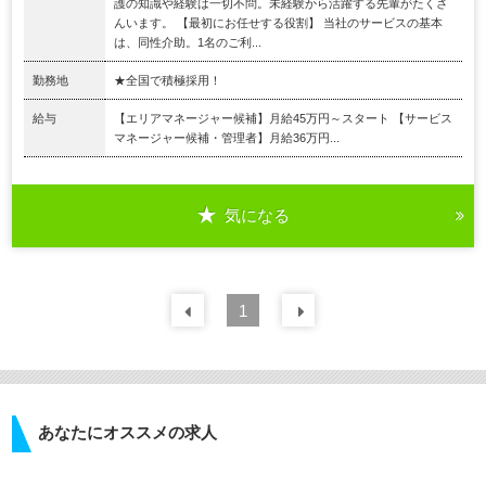
護の知識や経験は一切不問。未経験から活躍する先輩がたくさ
んいます。 【最初にお任せする役割】 当社のサービスの基本
は、同性介助。1名のご利...
勤務地
★全国で積極採用！
給与
【エリアマネージャー候補】月給45万円～スタート 【サービス
マネージャー候補・管理者】月給36万円...
気になる
前の
1
30
件
次の
30
件
あなたにオススメの求人