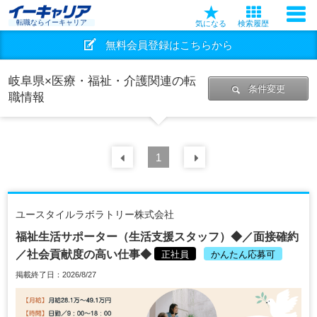
転職ならイーキャリア
気になる
検索履歴
無料会員登録はこちらから
岐阜県×医療・福祉・介護関連の転
条件変更
職情報
前の
1
30
件
次の
30
件
ユースタイルラボラトリー株式会社
福祉生活サポーター（生活支援スタッフ）◆／面接確約
／社会貢献度の高い仕事◆
正社員
かんたん応募可
掲載終了日：2026/8/27