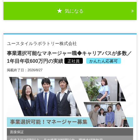
気になる
ユースタイルラボラトリー株式会社
事業選択可能なマネージャー職◆キャリアパスが多数／
1年目年収600万円の実績
正社員
かんたん応募可
掲載終了日：2026/8/27
面接保証
中途入社が5割以上
月の残業20時間以内
職種未経験歓迎