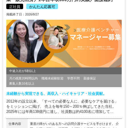
正社員
かんたん応募可
掲載終了日：2026/8/27
中途入社が5割以上
月の残業20時間以内
職種未経験歓迎
学歴不問
面接保証
募集人数10名以上
未経験から実現できる、高収入・ハイキャリア・社会貢献。
2012年の設立以来、「すべての必要な人に、必要なケアを届ける」
をミッションに掲げ、 売上を毎年150～200％伸ばしてきた当社。
2025年には年商138億円に達し、社員数は約4100名に増加して...
仕事内容
重度の障がいのある方への訪問介護サービスを手がけます。 介