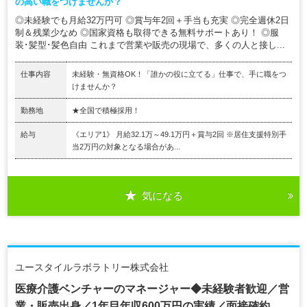
の高い職をつけませんか？
◎未経験でも月給32万円可 ◎賞与年2回＋手当も充実 ◎完全週休2日
制＆残業少なめ ◎国家資格も取得できる無料サポートあり！ ◎服
装･髪型･髪色自由 これまで営業や販売の現場で、多くの人と接し...
仕事内容
未経験・無資格OK！「誰かの役に立てる」仕事で、手に職をつ
けませんか？
勤務地
★全国で積極採用！
給与
《エリア1》 月給32.1万～49.1万円＋賞与2回 ※居住支援特別手
当2万円の対象となる場合があ...
気になる
ユースタイルラボラトリー株式会社
医療介護ベンチャーのマネージャー◆未経験者歓迎／営
業・販売出身／1年目年収600万円の実績／面接確約