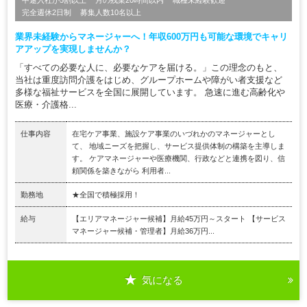
完全週休2日制
募集人数10名以上
業界未経験からマネージャーへ！年収600万円も可能な環境でキャリ
アアップを実現しませんか？
「すべての必要な人に、必要なケアを届ける。」この理念のもと、
当社は重度訪問介護をはじめ、グループホームや障がい者支援など
多様な福祉サービスを全国に展開しています。 急速に進む高齢化や
医療・介護格...
仕事内容
在宅ケア事業、施設ケア事業のいづれかのマネージャーとし
て、 地域ニーズを把握し、サービス提供体制の構築を主導しま
す。 ケアマネージャーや医療機関、行政などと連携を図り、信
頼関係を築きながら 利用者...
勤務地
★全国で積極採用！
給与
【エリアマネージャー候補】月給45万円～スタート 【サービス
マネージャー候補・管理者】月給36万円...
気になる