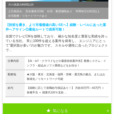
月の残業20時間以内
土日祝休み
完全週休2日制
社宅・家賃補助あり
年間休日120日以上
在宅勤務・リモートワークあり
【技術を磨き、より市場価値の高いSEへ】経験・レベルにあった案
件へアサイン◎最短ルートで成長可能！
全国でテレビCMを放映しており、 確かな知名度と豊富な実績を誇っ
ている当社。 常に100件を超える案件を保有し、 エンジニアにとっ
て“選択肢が多い”のが魅力です。 スキルや適性に合ったプロジェクト
で...
仕事内容
【AI・IoT・クラウドなどの最新技術案件有】業務システム・イ
ンフラ・組込みソフト開発などをお任せ！
勤務地
★大阪・東京・北海道・福岡・宮崎・鹿児島の拠点、またはお
客様先／リモートワーク可能
給与
【経験に応じて前職給与保証あり！】 月給30万円～60万円 ＋
各種手当 ＋ 残業代100％支給 ...
気になる