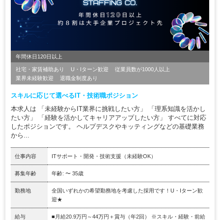
年間休日120日以上
社宅・家賃補助あり
U・Iターン歓迎
従業員数が1000人以上
業界未経験歓迎
退職金制度あり
スキルに応じて選べるIT・技術職ポジション
本求人は 「未経験からIT業界に挑戦したい方」 「理系知識を活かし
たい方」 「経験を活かしてキャリアアップしたい方」 すべてに対応
したポジションです。 ヘルプデスクやキッティングなどの基礎業務
から...
仕事内容
ITサポート・開発・技術支援（未経験OK）
募集年齢
年齢: 〜 35歳
勤務地
全国いずれかの希望勤務地を考慮した採用です！U・Iターン歓
迎★
給与
■月給20.9万円～44万円＋賞与（年2回） ※スキル・経験・前給