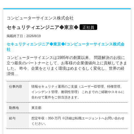
コンピューターサイエンス株式会社
セキュリティエンジニア◆東京◆
正社員
掲載終了日：2026/8/19
セキュリティエンジニア◆東京◆/コンピューターサイエンス株式会
社
コンピューターサイエンスは1985年の創業以来、 問題解決のお役に
立つ最良のパートナーとして、お客様の企業価値向上に貢献してきま
した。 昨今、企業をとりまく環境はめまぐるしく変化し、世界の経
済情...
仕事内容
情報セキュリティ運用のご支援（ユーザーID管理、特権管理、
インシデント管理、脆弱性管理） これまでのご経験やスキルに
合わせて案件をご担当頂きます。
勤務地
東京都
給与
想定年収：350-万円 ※詳細は転職エージェントへお問い合わせ
ください。