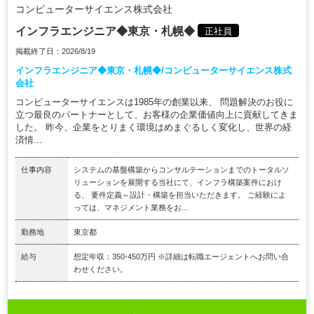
コンピューターサイエンス株式会社
インフラエンジニア◆東京・札幌◆
正社員
掲載終了日：2026/8/19
インフラエンジニア◆東京・札幌◆/コンピューターサイエンス株式
会社
コンピューターサイエンスは1985年の創業以来、 問題解決のお役に
立つ最良のパートナーとして、お客様の企業価値向上に貢献してきま
した。 昨今、企業をとりまく環境はめまぐるしく変化し、世界の経
済情...
仕事内容
システムの基盤構築からコンサルテーションまでのトータルソ
リューションを展開する当社にて、インフラ構築案件におけ
る、 要件定義～設計・構築を担当いただきます。 ご経験によ
っては、マネジメント業務をお...
勤務地
東京都
給与
想定年収：350-450万円 ※詳細は転職エージェントへお問い合
わせください。