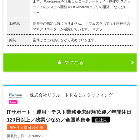
ます。 Wordpressを活用したコーポレートサイト制作や スクラ
ッチでのシステム開発やiOS/Androidアプリの開発、 ならびに
サー...
勤務地
勤務地の指定は特にありません。 ※マムズラボでは全国在住の
ママクリエイターが活躍しています。 ※クラ...
給与
案件ごとに相談しながら決めていきます。
気になる
株式会社リクルートＲ＆Ｄスタッフィング
New
ITサポート・運用・テスト業務◆未経験歓迎／年間休日
120日以上／残業少なめ／全国募集◆
正社員
WEB面接可能企業
掲載終了日：2026/8/25