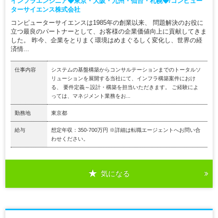
インフラエンジニア◆東京・大阪・九州・仙台・札幌◆/コンピュー
ターサイエンス株式会社
コンピューターサイエンスは1985年の創業以来、 問題解決のお役に
立つ最良のパートナーとして、お客様の企業価値向上に貢献してきま
した。 昨今、企業をとりまく環境はめまぐるしく変化し、世界の経
済情...
仕事内容
システムの基盤構築からコンサルテーションまでのトータルソ
リューションを展開する当社にて、インフラ構築案件におけ
る、 要件定義～設計・構築を担当いただきます。 ご経験によ
っては、マネジメント業務をお...
勤務地
東京都
給与
想定年収：350-700万円 ※詳細は転職エージェントへお問い合
わせください。
気になる