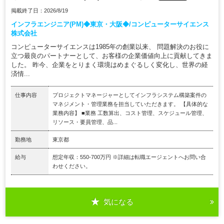
掲載終了日：2026/8/19
インフラエンジニア(PM)◆東京・大阪◆/コンピューターサイエンス
株式会社
コンピューターサイエンスは1985年の創業以来、 問題解決のお役に
立つ最良のパートナーとして、お客様の企業価値向上に貢献してきま
した。 昨今、企業をとりまく環境はめまぐるしく変化し、世界の経
済情...
仕事内容
プロジェクトマネージャーとしてインフラシステム構築案件の
マネジメント・管理業務を担当していただきます。 【具体的な
業務内容】 ■業務 工数算出、コスト管理、スケジュール管理、
リソース・要員管理、品...
勤務地
東京都
給与
想定年収：550-700万円 ※詳細は転職エージェントへお問い合
わせください。
気になる