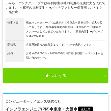
いから、パソナグループでは福利厚生や社内制度の充実に力を入れて
います。 ＜充実の福利厚生＞ ■パソナファミリー保育園：こどもと
一緒に出...
仕事内容
現在パソナグループでは東京から淡路島へ業務移管、拡大を図
っております。 弊社事業展開の最前線、淡路島にてDX推進の
メンバーとしてご参加いただけます。 【業務内容】 ■グループ
全体の約7,000...
勤務地
兵庫県淡路市志筑新島１０－５ パソナ志筑オフィス
給与
月給 4,000,000 円 - 6,000,000円 ※詳細は転職エージェントへお
問い合わせくだ...
気になる
コンピューターサイエンス株式会社
インフラエンジニア(PM)◆東京・大阪◆
正社員