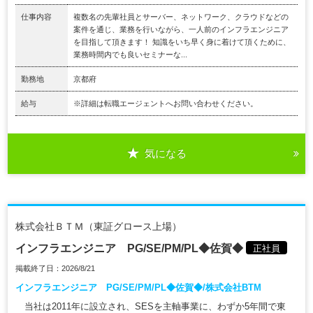
仕事内容
複数名の先輩社員とサーバー、ネットワーク、クラウドなどの
案件を通じ、業務を行いながら、一人前のインフラエンジニア
を目指して頂きます！ 知識をいち早く身に着けて頂くために、
業務時間内でも良いセミナーな...
勤務地
京都府
給与
※詳細は転職エージェントへお問い合わせください。
気になる
株式会社ＢＴＭ（東証グロース上場）
インフラエンジニア PG/SE/PM/PL◆佐賀◆
正社員
掲載終了日：2026/8/21
インフラエンジニア PG/SE/PM/PL◆佐賀◆/株式会社BTM
当社は2011年に設立され、SESを主軸事業に、わずか5年間で東