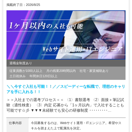
掲載終了日：2026/8/25
退職金制度あり
従業員数が1000人以上
月の残業20時間以内
社宅・家賃補助あり
土日祝休み
年間休日120日以上
＼＼今すぐ入社も可能！！／／スピーディーな転職で、理想のキャリ
アを手に入れる！！
＞＞入社までの選考プロセス＜＜ 〈1〉書類選考 〈2〉面接＋筆記試
験（適性検査） 〈3〉内定 応募から「1ヶ月以内」で入社することも
可能です☆彡 ▼▼▼未経験でも安心の研修制度 ･････････...
仕事内容
今回募集するのは、Webサイト運用・ITエンジニア。希望やス
キルを踏まえた上で配属先を決定。