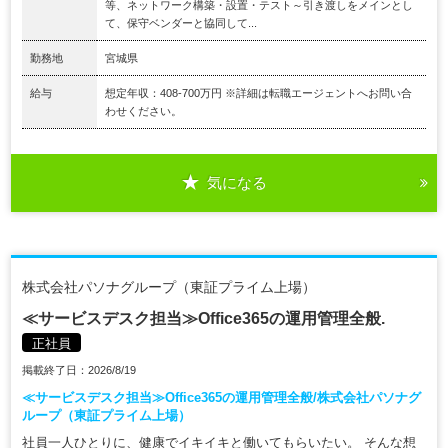
等、ネットワーク構築・設置・テスト～引き渡しをメインとし
て、保守ベンダーと協同して...
勤務地
宮城県
給与
想定年収：408-700万円 ※詳細は転職エージェントへお問い合
わせください。
気になる
株式会社パソナグループ（東証プライム上場）
≪サービスデスク担当≫Office365の運用管理全般.
正社員
掲載終了日：2026/8/19
≪サービスデスク担当≫Office365の運用管理全般/株式会社パソナグ
ループ（東証プライム上場）
社員一人ひとりに、健康でイキイキと働いてもらいたい。 そんな想