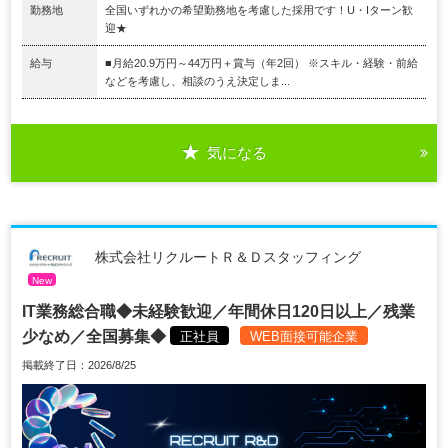
勤務地
全国いずれかの希望勤務地を考慮した採用です！U・Iターン歓
迎★
給与
■月給20.9万円～44万円＋賞与（年2回） ※スキル・経験・前給
などを考慮し、相談のうえ決定しま...
気になる
株式会社リクルートＲ＆Ｄスタッフィング
New
IT業務総合職◆未経験歓迎／年間休日120日以上／残業
少なめ／全国募集◆
正社員
WEB面接可能企業
掲載終了日：2026/8/25