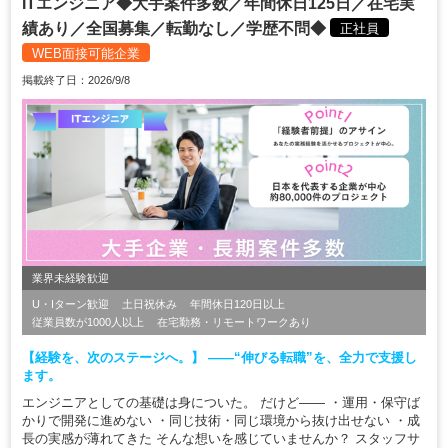
ITエンジニア◆大手案件多数／年間休日125日／在宅実
績あり／全国募集／転勤なし／学歴不問◆
正社員
WEB面接可能企業
掲載終了日：2026/9/8
業界未経験歓迎
U・Iターン歓迎
土日祝休み
年間休日120日以上
従業員数が1000人以上
在宅勤務・リモートワークあり
【経験を、次のステージへ。】 ――“伸びる転職”を、全力で支援し
ます。
エンジニアとしての基礎は身についた。 だけど―― ・運用・保守ば
かりで開発に進めない ・同じ技術・同じ環境から抜け出せない ・成
長の実感が薄れてきた そんな想いを感じていませんか？ スタッフサ