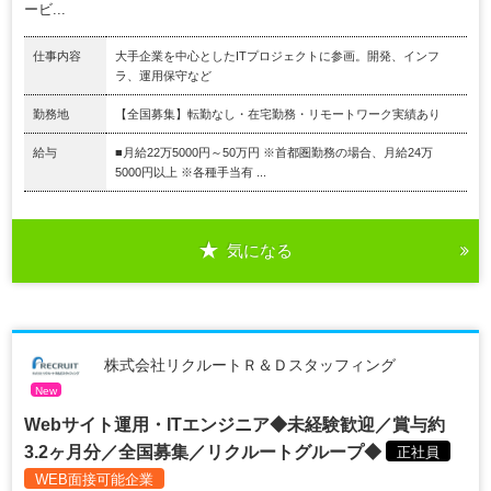
ービ...
仕事内容
大手企業を中心としたITプロジェクトに参画。開発、インフ
ラ、運用保守など
勤務地
【全国募集】転勤なし・在宅勤務・リモートワーク実績あり
給与
■月給22万5000円～50万円 ※首都圏勤務の場合、月給24万
5000円以上 ※各種手当有 ...
気になる
株式会社リクルートＲ＆Ｄスタッフィング
New
Webサイト運用・ITエンジニア◆未経験歓迎／賞与約
3.2ヶ月分／全国募集／リクルートグループ◆
正社員
WEB面接可能企業