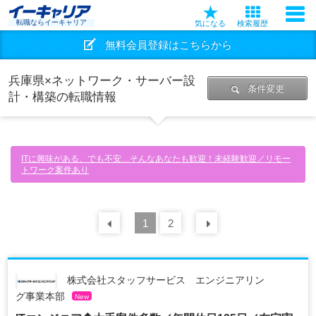
転職ならイーキャリア
気になる
検索履歴
無料会員登録はこちらから
兵庫県×ネットワーク・サーバー設
条件変更
計・構築の転職情報
ITに興味がある、でも不安…そんなあなたも歓迎！未経験歓迎／リモー
トワーク案件あり
前の
1
30
2
件
次の
30
件
株式会社スタッフサービス エンジニアリン
グ事業本部
New