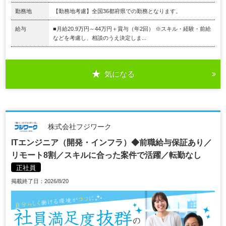
勤務地
【勤務地考慮】全国36都府県での勤務となります。
給与
■月給20.9万円～44万円＋賞与（年2回） ※スキル・経験・前給
などを考慮し、相談のうえ決定しま...
気になる
株式会社フジワーク
ITエンジニア（開発・インフラ）◆前職給与保証あり／
リモート8割／スキルに合った案件で活躍／転勤なし
正社員
掲載終了日：2026/8/20