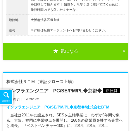
を目指して頂きます！ 知識をいち早く身に着けて頂くために、
業務時間内でも良いセミナーな...
勤務地
大阪府渋谷区道玄坂
給与
※詳細は転職エージェントへお問い合わせください。
気になる
株式会社ＢＴＭ（東証グロース上場）
インフラエンジニア PG/SE/PM/PL◆京都◆
正社員
掲載終了日：2026/8/21
条件変更
インフラエンジニア PG/SE/PM/PL◆京都◆/株式会社BTM
当社は2011年に設立され、SESを主軸事業に、わずか5年間で東
京、大阪、福岡に事業拠点を展開し、160名の従業員を擁する企業へ
と成長。 『ベストベンチャー100』に、2014、2015、201...