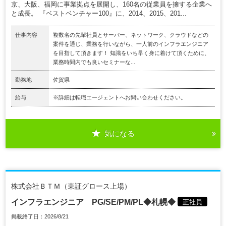
京、大阪、福岡に事業拠点を展開し、160名の従業員を擁する企業へ
と成長。 『ベストベンチャー100』に、2014、2015、201...
仕事内容
複数名の先輩社員とサーバー、ネットワーク、クラウドなどの
案件を通じ、業務を行いながら、一人前のインフラエンジニア
を目指して頂きます！ 知識をいち早く身に着けて頂くために、
業務時間内でも良いセミナーな...
勤務地
佐賀県
給与
※詳細は転職エージェントへお問い合わせください。
気になる
株式会社ＢＴＭ（東証グロース上場）
インフラエンジニア PG/SE/PM/PL◆札幌◆
正社員
掲載終了日：2026/8/21