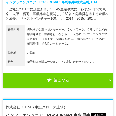
インフラエンジニア PG/SE/PM/PL◆札幌◆/株式会社BTM
当社は2011年に設立され、SESを主軸事業に、わずか5年間で東
京、大阪、福岡に事業拠点を展開し、160名の従業員を擁する企業へ
と成長。 『ベストベンチャー100』に、2014、2015、201...
仕事内容
複数名の先輩社員とサーバー、ネットワーク、クラウドなどの
案件を通じ、業務を行いながら、一人前のインフラエンジニア
を目指して頂きます！ 知識をいち早く身に着けて頂くために、
業務時間内でも良いセミナーな...
勤務地
北海道
給与
※詳細は転職エージェントへお問い合わせください。
気になる
株式会社ＢＴＭ（東証グロース上場）
インフラエンジニア PG/SE/PM/PL◆水戸◆
正社員