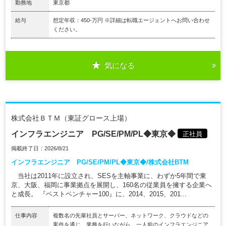
勤務地
東京都
給与
想定年収：450-万円 ※詳細は転職エージェントへお問い合わせ
ください。
気になる
株式会社ＢＴＭ（東証グロース上場）
インフラエンジニア PG/SE/PM/PL◆東京◆
正社員
掲載終了日：2026/8/21
インフラエンジニア PG/SE/PM/PL◆東京◆/株式会社BTM
当社は2011年に設立され、SESを主軸事業に、わずか5年間で東
京、大阪、福岡に事業拠点を展開し、160名の従業員を擁する企業へ
と成長。 『ベストベンチャー100』に、2014、2015、201...
仕事内容
複数名の先輩社員とサーバー、ネットワーク、クラウドなどの
案件を通じ、業務を行いながら、一人前のインフラエンジニア