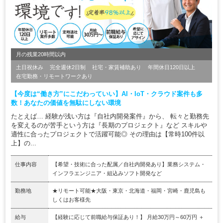
月の残業20時間以内
土日祝休み
完全週休2日制
社宅・家賃補助あり
年間休日120日以上
在宅勤務・リモートワークあり
【今度は“働き方”にこだわっていい】AI・IoT・クラウド案件も多
数！あなたの価値を無駄にしない環境
たとえば… 経験が浅い方は『自社内開発案件』から、 転々と勤務先
を変えるのが苦手という方は『長期のプロジェクト』など スキルや
適性に合ったプロジェクトで活躍可能◎ その理由は【常時100件以
上】の...
仕事内容
【希望・技術に合った配属／自社内開発あり】業務システム・
インフラエンジニア・組込みソフト開発など
勤務地
★リモート可能★大阪・東京・北海道・福岡・宮崎・鹿児島も
しくはお客様先
給与
【経験に応じて前職給与保証あり！】 月給30万円～60万円 ＋