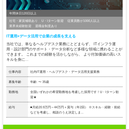
年間休日120日以上
社宅・家賃補助あり
U・Iターン歓迎
従業員数が1000人以上
業界未経験歓迎
退職金制度あり
IT運用×データ活用で企業の成長を支える
当社では、単なるヘルプデスク業務にとどまらず、 ITインフラ運
用・設計部門のサポート・データ分析など多様な領域に携わることが
できます。 これまでの経験を活かしながら、 より付加価値の高いス
キルを身に...
仕事内容
社内IT運用・ヘルプデスク・データ活用支援業務
募集年齢
年齢: 〜 35歳
勤務地
全国いずれかの希望勤務地を考慮した採用です！U・Iターン歓
迎★
給与
■月給20.9万円～44万円＋賞与（年2回） ※スキル・経験・前給
などを考慮し、相談のうえ決定しま...