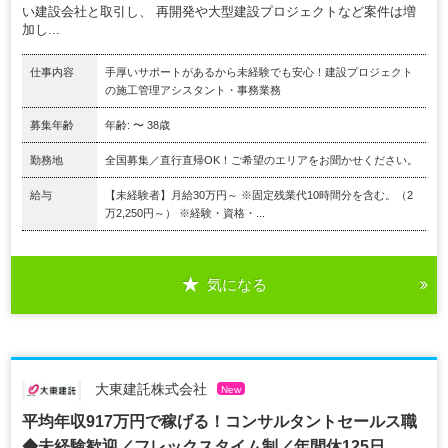
い建設会社と取引し、 再開発や大型建設プロジェクトなど案件は増
加し...
仕事内容
手厚いサポートがあるから未経験でも安心！建設プロジェクト
の施工管理アシスタント・事務業務
募集年齢
年齢: 〜 38歳
勤務地
全国募集／直行直帰OK！ご希望のエリアをお聞かせください。
給与
【未経験者】月給30万円～ ※固定残業代10時間分を含む。（2
万2,250円～） ※経験・資格・...
気になる
大東建託株式会社
New
平均年収917万円で稼げる！コンサルタントセールス職
◆未経験歓迎／フレックスタイム制／年間休125日