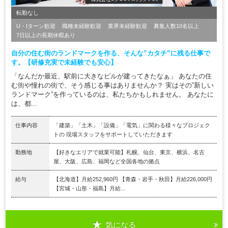
転勤なし
U・Iターン歓迎
職種未経験歓迎
業界未経験歓迎
募集人数10名以上
7日以上の長期休暇あり
自分の住む街のランドマークを作る、そんな”カタチ”に残る仕事で
す。【研修充実で未経験でも安心】
「なんだか最近、駅前に大きなビルが建ってきたなぁ」 あなたの住
む街や憧れの街で、そう感じる事はありませんか？ 実はその”新しい
ランドマーク”を作っているのは、私たちかもしれません。 あなたに
は、都...
仕事内容
「建築」「土木」「設備」「電気」に関わる様々なプロジェク
トの 現場スタッフをサポートしていただきます
勤務地
【好きなエリアで就業可能】札幌、仙台、東京、横浜、名古
屋、大阪、広島、福岡など全国各地の拠点
給与
【北海道】月給252,960円 【青森・岩手・秋田】月給226,000円
【宮城・山形・福島】月給...
気になる