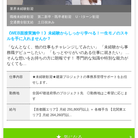
業界未経験歓迎
職種未経験歓迎
第二新卒・既卒者歓迎
U・Iターン歓迎
交通費全額支給
土日祝休み
《WEB面接実施中！》未経験からしっかり学べる！一生モノのスキ
ルを手に入れませんか？
「なんとなく、他の仕事もチャレンジしてみたい」 「未経験から事
務職デビューしたい」 「もっとやりがいのある仕事に就きたい」 …
そんな想いをお持ちの方に朗報です！ 専門的な知識や特別な能力が
なくても...
仕事内容
★未経験歓迎★建築プロジェクトの事務系管理サポートをお任
せします。
勤務地
全国47都道府県のプロジェクト先 ◎勤務地はご希望に応じま
す
給与
【首都圏エリア】月給 291,800円以上 ＋ 各種手当 【北関東エ
リア】月給 264,260円以...
気になる