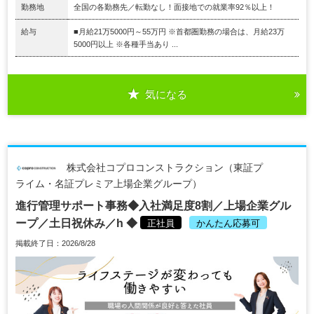
勤務地
全国の各勤務先／転勤なし！面接地での就業率92％以上！
給与
■月給21万5000円～55万円 ※首都圏勤務の場合は、月給23万
5000円以上 ※各種手当あり ...
気になる
株式会社コプロコンストラクション（東証プ
ライム・名証プレミア上場企業グループ）
進行管理サポート事務◆入社満足度8割／上場企業グル
ープ／土日祝休み／h ◆
正社員
かんたん応募可
掲載終了日：2026/8/28