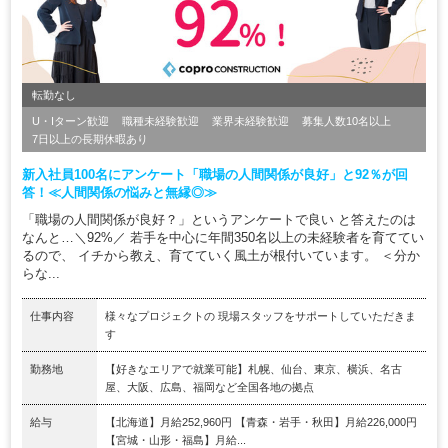
転勤なし
U・Iターン歓迎
職種未経験歓迎
業界未経験歓迎
募集人数10名以上
7日以上の長期休暇あり
新入社員100名にアンケート「職場の人間関係が良好」と92％が回
答！≪人間関係の悩みと無縁◎≫
「職場の人間関係が良好？」というアンケートで良い と答えたのは
なんと…＼92%／ 若手を中心に年間350名以上の未経験者を育ててい
るので、 イチから教え、育てていく風土が根付いています。 ＜分か
らな...
仕事内容
様々なプロジェクトの 現場スタッフをサポートしていただきま
す
勤務地
【好きなエリアで就業可能】札幌、仙台、東京、横浜、名古
屋、大阪、広島、福岡など全国各地の拠点
給与
【北海道】月給252,960円 【青森・岩手・秋田】月給226,000円
【宮城・山形・福島】月給...