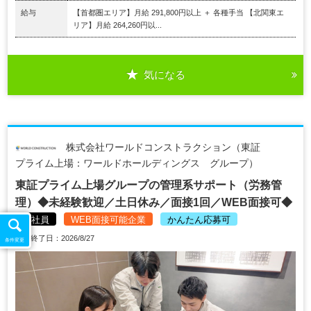
給与
【首都圏エリア】月給 291,800円以上 ＋ 各種手当 【北関東エ
リア】月給 264,260円以...
気になる
株式会社ワールドコンストラクション（東証
プライム上場：ワールドホールディングス グループ）
東証プライム上場グループの管理系サポート（労務管
理）◆未経験歓迎／土日休み／面接1回／WEB面接可◆
正社員
WEB面接可能企業
かんたん応募可
掲載終了日：2026/8/27
条件変更