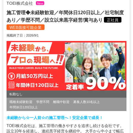
TOEI株式会社
New
施工管理◆未経験歓迎／年間休日120日以上／社宅制度
あり／学歴不問／設立以来黒字経営/賞与あり
正社員
WEB面接可能企業
掲載終了日：2026/9/1
転勤なし
職種未経験歓迎
学歴不問
離職中歓迎
募集人数10名以上
年間休日120日以上
未経験から☆一人前☆の施工管理へ！安定企業で成長！
TOEI株式会社は、施工管理の働きやすさを追求し続ける会社です。
設立10年を経過し、連続黒字経営を継続中。 大手から中小まで幅広