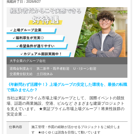
掲載終了日：2026/8/27
大手企業のグループ会社
退職金制度あり
第二新卒・既卒者歓迎
U・Iターン歓迎
交通費全額支給
土日祝休み
《年齢問わず活躍中！》上場グループの安定した環境を、最後の転職
で掴みませんか？
当社は東証プライム市場上場グループとして、 国際イベントの競技
場、話題の商業施設、空港、ビルなど さまざまな建築プロジェクト
を支えています。 ★東証プライム市場上場グループ！将来性抜群の
安定企業 ...
仕事内容
施工管理・作図の経験が活かせるプロジェクトをご紹介しま
す ★ゆくゆくは請負を目指して動いています