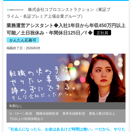
株式会社コプロコンストラクション（東証プ
ライム・名証プレミア上場企業グループ）
業務運営アシスタント◆入社1年目から年収450万円以上
可能／土日祝休み・年間休日125日／f ◆
正社員
かんたん応募可
掲載終了日：2026/8/28
転勤なし
U・Iターン歓迎
職種未経験歓迎
業界未経験歓迎
募集人数10名以上
7日以上の長期休暇あり
「社会人になったら、お金はあるけど時間は無い」ーだから、やりた