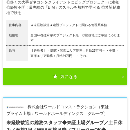
◎多くの大手ゼネコンをクライアントにビッグプロジェクトに参加
◎経験不問！最先端の「BIM」のスキルを無料で学べる ◎希望勤務
地で腰を...
仕事内容
★未経験歓迎★建設プロジェクトに関わる管理系事務
勤務地
全国47都道府県のプロジェクト先 ◎勤務地はご希望に応じま
す
給与
【経験者】 ・関東・関西エリア勤務：月給25万円～ ・中部・
東海エリア勤務：月給24万円～ ・その...
気になる
株式会社ワールドコンストラクション（東証
プライム上場：ワールドホールディングス グループ）
未経験歓迎の総務スタッフ◆東証上場グループ／土日休
み／面接1回／WEB面接可能／フリーターOK◆