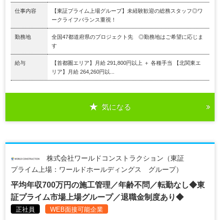
仕事内容
【東証プライム上場グループ】未経験歓迎の総務スタッフ◎ワ
ークライフバランス重視！
勤務地
全国47都道府県のプロジェクト先 ◎勤務地はご希望に応じま
す
給与
【首都圏エリア】月給 291,800円以上 ＋ 各種手当 【北関東エ
リア】月給 264,260円以...
気になる
株式会社ワールドコンストラクション（東証
プライム上場：ワールドホールディングス グループ）
平均年収700万円の施工管理／年齢不問／転勤なし◆東
証プライム市場上場グループ／退職金制度あり◆
正社員
WEB面接可能企業