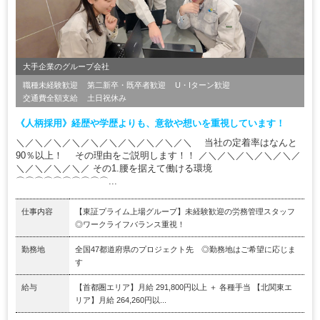
大手企業のグループ会社
職種未経験歓迎
第二新卒・既卒者歓迎
U・Iターン歓迎
交通費全額支給
土日祝休み
《人柄採用》経歴や学歴よりも、意欲や想いを重視しています！
＼／＼／＼／＼／＼／＼／＼／＼／＼／＼ 当社の定着率はなんと
90％以上！ その理由をご説明します！！ ／＼／＼／＼／＼／＼／
＼／＼／＼／＼／ その1.腰を据えて働ける環境
⌒⌒⌒⌒⌒⌒⌒⌒⌒⌒...
仕事内容
【東証プライム上場グループ】未経験歓迎の労務管理スタッフ
◎ワークライフバランス重視！
勤務地
全国47都道府県のプロジェクト先 ◎勤務地はご希望に応じま
す
給与
【首都圏エリア】月給 291,800円以上 ＋ 各種手当 【北関東エ
リア】月給 264,260円以...