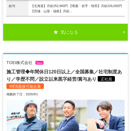
給与
【北海道】月給252,960円 【青森・岩手・秋田】月給226,000円
【宮城・山形・福島】月給...
気になる
TOEI株式会社
New
施工管理◆年間休日120日以上／全国募集／社宅制度あ
り／学歴不問／設立以来黒字経営/賞与あり
正社員
WEB面接可能企業
掲載終了日：2026/9/1