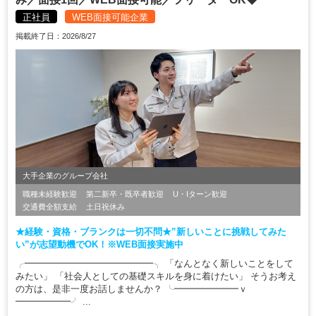
正社員
WEB面接可能企業
掲載終了日：2026/8/27
大手企業のグループ会社
職種未経験歓迎
第二新卒・既卒者歓迎
U・Iターン歓迎
交通費全額支給
土日祝休み
★経験・資格・ブランクは一切不問★”新しいことに挑戦してみた
い”が志望動機でOK！※WEB面接実施中
╭━━━━━━━━━━━━━━╮ 「なんとなく新しいことをして
みたい」 「社会人としての基礎スキルを身に着けたい」 そうお考え
の方は、是非一度お話しませんか？ ╰━━━━━━━ｖ
━━━━━━╯ ...