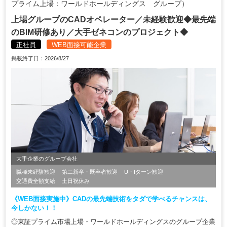
プライム上場：ワールドホールディングス グループ）
上場グループのCADオペレーター／未経験歓迎◆最先端
のBIM研修あり／大手ゼネコンのプロジェクト◆
正社員
WEB面接可能企業
掲載終了日：2026/8/27
大手企業のグループ会社
職種未経験歓迎
第二新卒・既卒者歓迎
U・Iターン歓迎
交通費全額支給
土日祝休み
《WEB面接実施中》CADの最先端技術をタダで学べるチャンスは、
今しかない！！
◎東証プライム市場上場・ワールドホールディングスのグループ企業