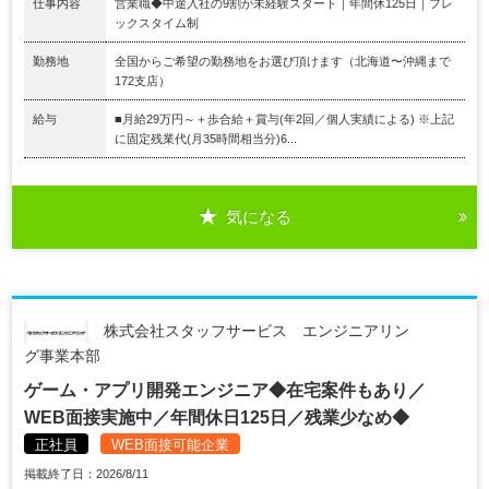
仕事内容
営業職◆中途入社の9割が未経験スタート｜年間休125日｜フレ
ックスタイム制
勤務地
全国からご希望の勤務地をお選び頂けます（北海道〜沖縄まで
172支店）
給与
■月給29万円～＋歩合給＋賞与(年2回／個人実績による) ※上記
に固定残業代(月35時間相当分)6...
気になる
株式会社スタッフサービス エンジニアリン
グ事業本部
ゲーム・アプリ開発エンジニア◆在宅案件もあり／
WEB面接実施中／年間休日125日／残業少なめ◆
正社員
WEB面接可能企業
掲載終了日：2026/8/11