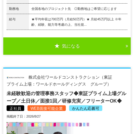
勤務地
全国各地のプロジェクト先 ◎勤務地はご希望に応じます
給与
★平均年収は700万円（月給50万円）★ 月給45万円以上 ※年
齢、経験、能力等考慮の上、当社規...
気になる
株式会社ワールドコンストラクション（東証
プライム上場：ワールドホールディングス グループ）
未経験歓迎の管理事務スタッフ◆東証プライム上場グル
ープ／土日休／面接1回／研修充実／フリーターOK◆
正社員
WEB面接可能企業
かんたん応募可
掲載終了日：2026/8/27