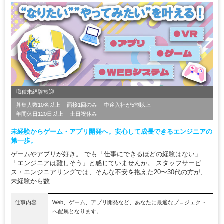
職種未経験歓迎
募集人数10名以上
面接1回のみ
中途入社が5割以上
年間休日120日以上
土日祝休み
未経験からゲーム・アプリ開発へ。安心して成長できるエンジニアの
第一歩。
ゲームやアプリが好き。 でも「仕事にできるほどの経験はない」
「エンジニアは難しそう」と感じていませんか。 スタッフサービ
ス・エンジニアリングでは、そんな不安を抱えた20〜30代の方が、
未経験から数...
仕事内容
Web、ゲーム、アプリ開発など、あなたに最適なプロジェクト
へ配属となります。