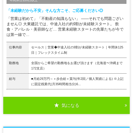
年間休日120日以上
「未経験だから不安」そんな方こそ、ご応募ください◎
「営業は初めて」「不動産の知識もない」 ——それでも問題ござい
ません◎ 大東建託では、中途入社の約9割が未経験スタート。 飲
食・アパレル・美容師など… 営業未経験スタートの先輩たちが今で
は第一線で...
仕事内容
セールス｜営業◆中途入社の9割が未経験スタート｜年間休125
日｜フレックスタイム制
勤務地
全国からご希望の勤務地をお選び頂けます（北海道〜沖縄まで
172支店）
給与
■月給29万円～＋歩合給＋賞与(年2回／個人実績による) ※上記
に固定残業代(月35時間相当分)6...
気になる