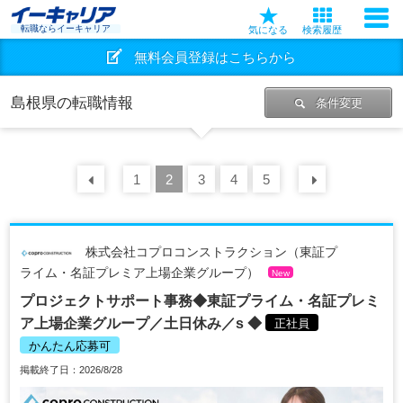
転職ならイーキャリア
気になる
検索履歴
無料会員登録はこちらから
島根県の転職情報
条件変更
前の
1
30
2
件
3
4
5
次の
30
株式会社コプロコンストラクション（東証プ
ライム・名証プレミア上場企業グループ）
New
プロジェクトサポート事務◆東証プライム・名証プレミ
ア上場企業グループ／土日休み／s ◆
正社員
かんたん応募可
掲載終了日：2026/8/28