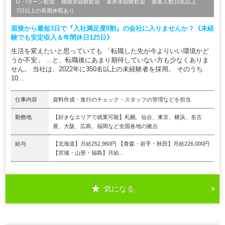
U・Iターン歓迎
職種未経験歓迎
業界未経験歓迎
募集人数10名以上
7日以上の長期休暇あり
面接から最短3日で『入社満足度8割』の会社に入りませんか？《未経
験でも安定収入＆年間休日125日》
生活を変えたいと思っていても 「転職した先が今よりいい環境かど
うか不安」 …と、転職後にあまり期待していない方も少なくありま
せん。 当社は、2022年に350名以上の未経験者を採用。 そのうち
10...
仕事内容
資料作成・進行のチェック・スタッフの管理などを担当
勤務地
【好きなエリアで就業可能】札幌、仙台、東京、横浜、名古
屋、大阪、広島、福岡など全国各地の拠点
給与
【北海道】月給252,960円 【青森・岩手・秋田】月給226,000円
【宮城・山形・福島】月給...
気になる