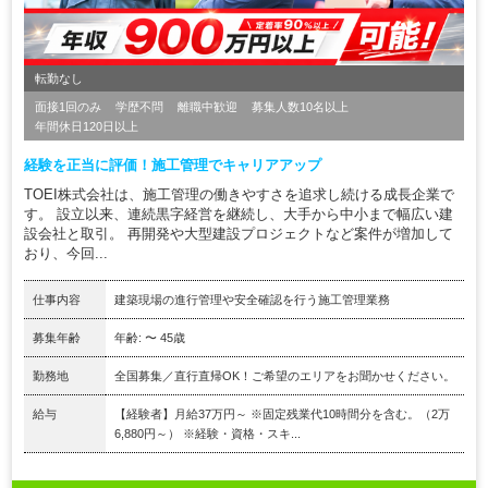
転勤なし
面接1回のみ
学歴不問
離職中歓迎
募集人数10名以上
年間休日120日以上
経験を正当に評価！施工管理でキャリアアップ
TOEI株式会社は、施工管理の働きやすさを追求し続ける成長企業で
す。 設立以来、連続黒字経営を継続し、大手から中小まで幅広い建
設会社と取引。 再開発や大型建設プロジェクトなど案件が増加して
おり、今回...
仕事内容
建築現場の進行管理や安全確認を行う施工管理業務
募集年齢
年齢: 〜 45歳
勤務地
全国募集／直行直帰OK！ご希望のエリアをお聞かせください。
給与
【経験者】月給37万円～ ※固定残業代10時間分を含む。（2万
6,880円～） ※経験・資格・スキ...