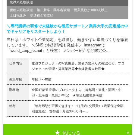
業界未経験歓迎
職種未経験歓迎
第二新卒・既卒者歓迎
従業員数が1000人以上
土日祝休み
交通費全額支給
＼専門講師の研修で未経験から徹底サポート／業界大手の安定感の中
でキャリアをリスタートしよう！
当社は「ホワイト企業認定」を取得し、働きやすい環境づくりを徹底
しています。 ＼SNSで特別情報も発信中／ Instagramで
「world_corp_recruit」と検索！ メンバー紹介など限定公...
仕事内容
建設プロジェクトの写真撮影、業者の出入りの確認など、プロ
ジェクトの管理・提案業務等◆未経験者大歓迎◆
募集年齢
年齢: 〜 40歳
勤務地
全国47都道府県のプロジェクト先（首都圏・東北・関西・中
部・北海道・九州が中心) ★希望勤務地を考慮
給与
〈給与形態が選択できます〉 １)月給+交通費+（残業代は全額
別途支給） 首都圏：月給30.0万円～...
気になる