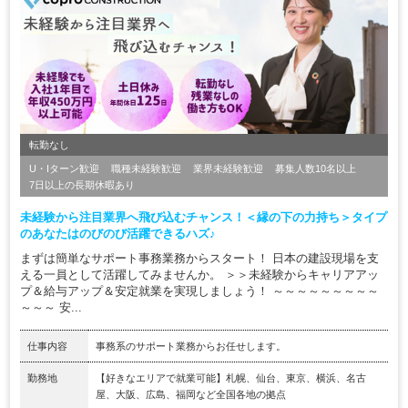
転勤なし
U・Iターン歓迎
職種未経験歓迎
業界未経験歓迎
募集人数10名以上
7日以上の長期休暇あり
未経験から注目業界へ飛び込むチャンス！＜縁の下の力持ち＞タイプ
のあなたはのびのび活躍できるハズ♪
まずは簡単なサポート事務業務からスタート！ 日本の建設現場を支
える一員として活躍してみませんか。 ＞＞未経験からキャリアアッ
プ＆給与アップ＆安定就業を実現しましょう！ ～～～～～～～～～
～～～ 安...
仕事内容
事務系のサポート業務からお任せします。
勤務地
【好きなエリアで就業可能】札幌、仙台、東京、横浜、名古
屋、大阪、広島、福岡など全国各地の拠点