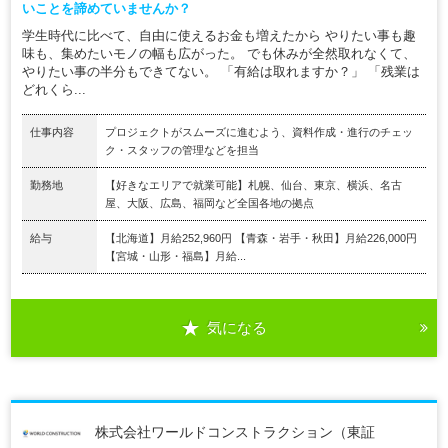
いことを諦めていませんか？
学生時代に比べて、自由に使えるお金も増えたから やりたい事も趣
味も、集めたいモノの幅も広がった。 でも休みが全然取れなくて、
やりたい事の半分もできてない。 「有給は取れますか？」 「残業は
どれくら...
仕事内容
プロジェクトがスムーズに進むよう、資料作成・進行のチェッ
ク・スタッフの管理などを担当
勤務地
【好きなエリアで就業可能】札幌、仙台、東京、横浜、名古
屋、大阪、広島、福岡など全国各地の拠点
給与
【北海道】月給252,960円 【青森・岩手・秋田】月給226,000円
【宮城・山形・福島】月給...
気になる
株式会社ワールドコンストラクション（東証