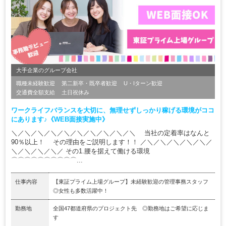
大手企業のグループ会社
職種未経験歓迎
第二新卒・既卒者歓迎
U・Iターン歓迎
交通費全額支給
土日祝休み
ワークライフバランスを大切に、無理せずしっかり稼げる環境がココ
にあります♪《WEB面接実施中》
＼／＼／＼／＼／＼／＼／＼／＼／＼／＼ 当社の定着率はなんと
90％以上！ その理由をご説明します！！ ／＼／＼／＼／＼／＼／
＼／＼／＼／＼／ その1.腰を据えて働ける環境
⌒⌒⌒⌒⌒⌒⌒⌒⌒⌒...
仕事内容
【東証プライム上場グループ】未経験歓迎の管理事務スタッフ
◎女性も多数活躍中！
勤務地
全国47都道府県のプロジェクト先 ◎勤務地はご希望に応じま
す