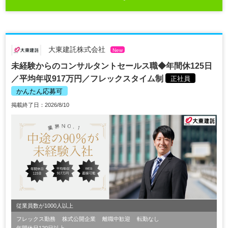
大東建託株式会社
New
未経験からのコンサルタントセールス職◆年間休125日
／平均年収917万円／フレックスタイム制
正社員
かんたん応募可
掲載終了日：2026/8/10
従業員数が1000人以上
フレックス勤務
株式公開企業
離職中歓迎
転勤なし