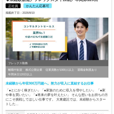
正社員
かんたん応募可
掲載終了日：2026/8/10
フレックス勤務
離職中歓迎
株式公開企業
従業員数が1000人以上
退職金制度あり
年間休日120日以上
未経験から年収900万円超へ。努力が収入に直結するお仕事
「●とにかく稼ぎたい」「●家族のために収入を増やしたい」 「●家
や車を買いたい」「●将来の夢を叶えたい」 そんな想いをお持ちの方
にこそ挑戦してほしい仕事です。 大東建託では、未経験からスター
トした...