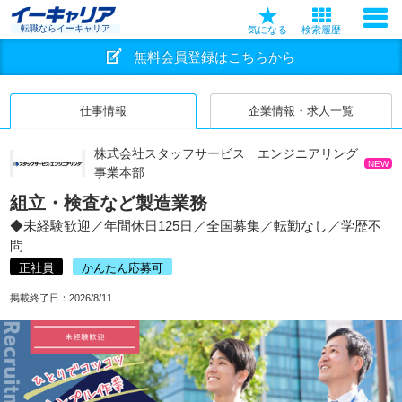
転職ならイーキャリア
気になる
検索履歴
無料会員登録はこちらから
仕事情報
企業情報・求人一覧
株式会社スタッフサービス エンジニアリング
NEW
事業本部
組立・検査など製造業務
◆未経験歓迎／年間休日125日／全国募集／転勤なし／学歴不
問
正社員
かんたん応募可
掲載終了日：
2026/8/11