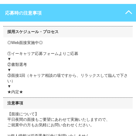
応募時の注意事項
採用スケジュール・プロセス
◎Web面接実施中◎
①イーキャリア応募フォームよりご応募
▼
②書類選考
▼
③面接1回（キャリア相談の場ですから、リラックスして臨んで下さ
い）
▼
★内定★
注意事項
【面接について】
平日夜間の面接もご要望にあわせて実施いたしますので、
ご就業中の方もお気軽にお問い合わせください。
※個人情報は採否選考以外に利用いたしません。