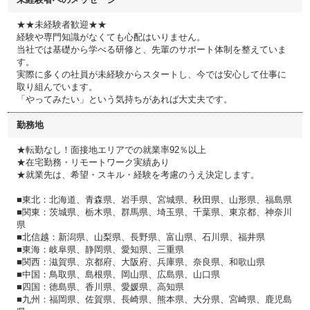
★★未経験者歓迎★★
経験や専門知識がなくても心配はいりません。
当社では基礎から学べる研修と、先輩のサポート体制を整えていま
す。
実際に多くの社員が未経験からスタートし、今では安心して仕事に
取り組んでいます。
「やってみたい」という気持ちがあれば大丈夫です。
勤務地
★転勤なし！面接地エリアでの就業率92％以上
★在宅勤務・リモートワーク実績あり
★就業先は、希望・スキル・経験を考慮のうえ決定します。
■東北：北海道、青森県、岩手県、宮城県、秋田県、山形県、福島県
■関東：茨城県、栃木県、群馬県、埼玉県、千葉県、東京都、神奈川
県
■北信越：新潟県、山梨県、長野県、富山県、石川県、福井県
■東海：岐阜県、静岡県、愛知県、三重県
■関西：滋賀県、京都府、大阪府、兵庫県、奈良県、和歌山県
■中国：鳥取県、島根県、岡山県、広島県、山口県
■四国：徳島県、香川県、愛媛県、高知県
■九州：福岡県、佐賀県、長崎県、熊本県、大分県、宮崎県、鹿児島