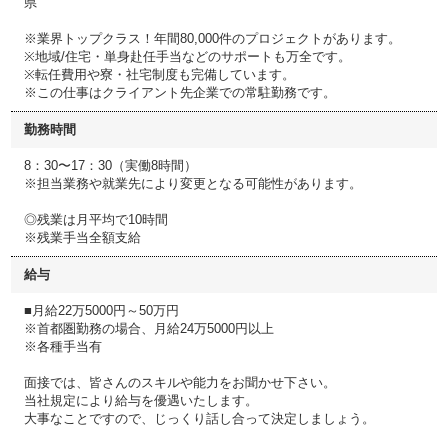
県
※業界トップクラス！年間80,000件のプロジェクトがあります。
※地域/住宅・単身赴任手当などのサポートも万全です。
※転任費用や寮・社宅制度も完備しています。
※この仕事はクライアント先企業での常駐勤務です。
勤務時間
8：30〜17：30（実働8時間）
※担当業務や就業先により変更となる可能性があります。
◎残業は月平均で10時間
※残業手当全額支給
給与
■月給22万5000円～50万円
※首都圏勤務の場合、月給24万5000円以上
※各種手当有
面接では、皆さんのスキルや能力をお聞かせ下さい。
当社規定により給与を優遇いたします。
大事なことですので、じっくり話し合って決定しましょう。