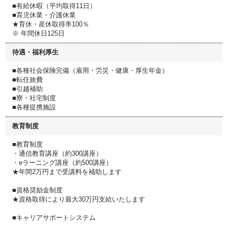
■有給休暇（平均取得11日）
■育児休業・介護休業
★育休・産休取得率100％
※ 年間休日125日
待遇・福利厚生
■各種社会保険完備（雇用・労災・健康・厚生年金）
■転任旅費
■引越補助
■寮・社宅制度
■各種提携施設
教育制度
■教育制度
・通信教育講座（約300講座）
・eラーニング講座（約500講座）
★年間2万円まで受講料を補助します
■資格奨励金制度
★資格取得により最大30万円支給いたします
■キャリアサポートシステム