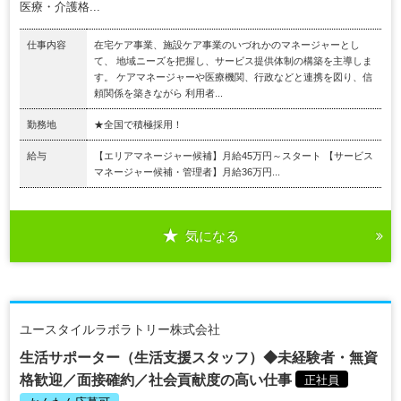
医療・介護格...
仕事内容
在宅ケア事業、施設ケア事業のいづれかのマネージャーとし
て、 地域ニーズを把握し、サービス提供体制の構築を主導しま
す。 ケアマネージャーや医療機関、行政などと連携を図り、信
頼関係を築きながら 利用者...
勤務地
★全国で積極採用！
給与
【エリアマネージャー候補】月給45万円～スタート 【サービス
マネージャー候補・管理者】月給36万円...
気になる
ユースタイルラボラトリー株式会社
生活サポーター（生活支援スタッフ）◆未経験者・無資
格歓迎／面接確約／社会貢献度の高い仕事
正社員