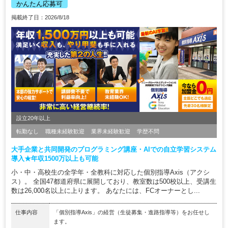
かんたん応募可
掲載終了日：2026/8/18
設立20年以上
転勤なし
職種未経験歓迎
業界未経験歓迎
学歴不問
大手企業と共同開発のプログラミング講座・AIでの自立学習システム
導入★年収1500万以上も可能
小・中・高校生の全学年・全教科に対応した個別指導Axis（アクシ
ス）。 全国47都道府県に展開しており、教室数は500校以上、受講生
数は26,000名以上に上ります。 あなたには、FCオーナーとし...
仕事内容
「個別指導Axis」の経営（生徒募集・進路指導等）をお任せし
ます。