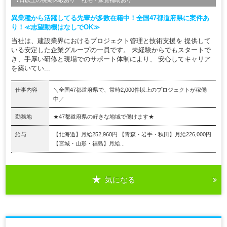
異業種から活躍してる先輩が多数在籍中！全国47都道府県に案件あ
り！≪志望動機はなしでOK≫
当社は、建設業界におけるプロジェクト管理と技術支援を 提供して
いる安定した企業グループの一員です。 未経験からでもスタートで
き、手厚い研修と現場でのサポート体制により、 安心してキャリア
を築いてい...
仕事内容
＼全国47都道府県で、常時2,000件以上のプロジェクトが稼働
中／
勤務地
★47都道府県の好きな地域で働けます★
給与
【北海道】月給252,960円 【青森・岩手・秋田】月給226,000円
【宮城・山形・福島】月給...
気になる