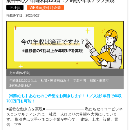
案件中心／年間休日125日！／9割が年収アップ実現
正社員
WEB面接可能企業
掲載終了日：2026/8/27
完全週休2日制
年間休日120日以上
社宅・家賃補助あり
学歴不問
副業・兼業可
3年連続売上UP
【転勤なし】あなたのご希望をお聞きします！！／入社1年目で年収
700万円も可能！
■柔軟な働き方を実現■ ―――――――――― 私たちセイコービジネ
スコンサルティングは、 社員一人ひとりの希望を大切にしていま
す。 取引先は大手ゼネコン企業が中心で、 建築、土木、設備、電
気、プラ...