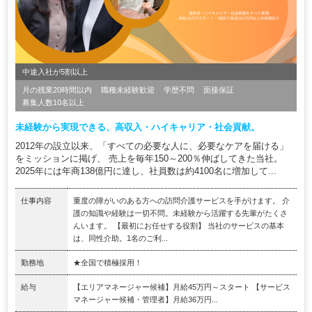
中途入社が5割以上
月の残業20時間以内
職種未経験歓迎
学歴不問
面接保証
募集人数10名以上
未経験から実現できる、高収入・ハイキャリア・社会貢献。
2012年の設立以来、「すべての必要な人に、必要なケアを届ける」
をミッションに掲げ、 売上を毎年150～200％伸ばしてきた当社。
2025年には年商138億円に達し、社員数は約4100名に増加して...
仕事内容
重度の障がいのある方への訪問介護サービスを手がけます。 介
護の知識や経験は一切不問。未経験から活躍する先輩がたくさ
んいます。 【最初にお任せする役割】 当社のサービスの基本
は、同性介助。1名のご利...
勤務地
★全国で積極採用！
給与
【エリアマネージャー候補】月給45万円～スタート 【サービス
マネージャー候補・管理者】月給36万円...