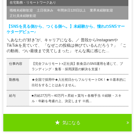
在宅勤務・リモートワークあり
職種未経験歓迎
土日祝休み
年間休日120日以上
業界未経験歓迎
正社員未経験歓迎
【SNSを見る側から、つくる側へ。】未経験から、憧れのSNSマー
ケターデビュー♪
＼あなたの“好き”が、キャリアになる。／ 普段からInstagramや
TikTokを見ていて、 「なぜこの投稿は伸びているんだろう？」 「こ
の動画、つい最後まで見てしまった」 そんな風に感じた...
仕事内容
【完全フルリモート×正社員】飲食店のSNS運用を通じて、ブ
ランディング・集客・採用課題の解決を支援！
勤務地
★全国で採用中★入社初日からフルリモートOK！★※基本的に
出社をすることはありません。
給与
■月給27万円～40万円＋昇給＋賞与＋各種手当 ※経験・スキ
ル・年齢を考慮の上、決定します ※残...
気になる