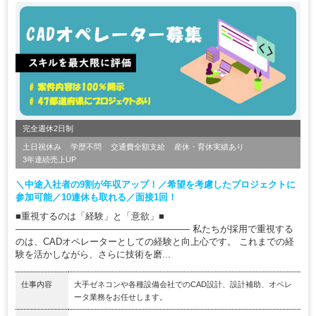
完全週休2日制
土日祝休み
学歴不問
交通費全額支給
産休・育休実績あり
3年連続売上UP
＼中途入社者の9割が年収アップ！／希望を考慮したプロジェクトに
参加可能／10連休も取れる／面接1回！
■重視するのは「経験」と「意欲」■
――――――――――――――――――― 私たちが採用で重視する
のは、CADオペレーターとしての経験と向上心です。 これまでの経
験を活かしながら、さらに技術を磨...
仕事内容
大手ゼネコンや各種設備会社でのCAD設計、設計補助、オペレ
ータ業務をお任せします。