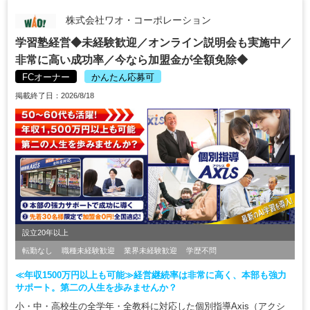
株式会社ワオ・コーポレーション
学習塾経営◆未経験歓迎／オンライン説明会も実施中／
非常に高い成功率／今なら加盟金が全額免除◆
FCオーナー
かんたん応募可
掲載終了日：2026/8/18
設立20年以上
転勤なし
職種未経験歓迎
業界未経験歓迎
学歴不問
≪年収1500万円以上も可能≫経営継続率は非常に高く、本部も強力
サポート。第二の人生を歩みませんか？
小・中・高校生の全学年・全教科に対応した個別指導Axis（アクシ