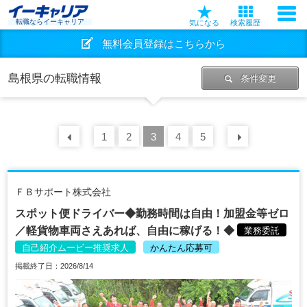
転職ならイーキャリア
気になる
検索履歴
無料会員登録はこちらから
島根県の転職情報
条件変更
前の
1
30
2
件
3
4
5
次の
30
ＦＢサポート株式会社
スポット便ドライバー◆勤務時間は自由！加盟金等ゼロ
／軽貨物車両さえあれば、自由に稼げる！◆
業務委託
自己紹介ムービー推奨求人
かんたん応募可
掲載終了日：2026/8/14