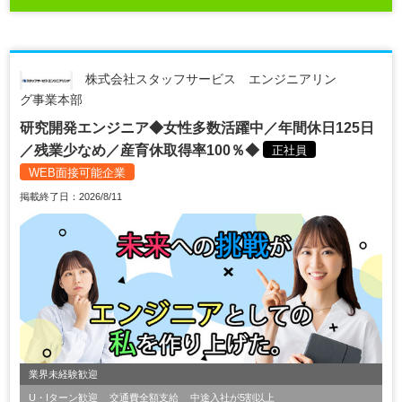
株式会社スタッフサービス エンジニアリン
グ事業本部
研究開発エンジニア◆女性多数活躍中／年間休日125日
／残業少なめ／産育休取得率100％◆
正社員
WEB面接可能企業
掲載終了日：2026/8/11
業界未経験歓迎
U・Iターン歓迎
交通費全額支給
中途入社が5割以上