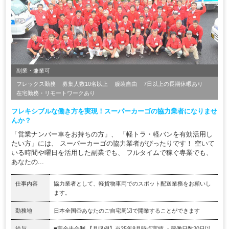
副業・兼業可
フレックス勤務
募集人数10名以上
服装自由
7日以上の長期休暇あり
在宅勤務・リモートワークあり
フレキシブルな働き方を実現！スーパーカーゴの協力業者になりませ
んか？
「営業ナンバー車をお持ちの方」、 「軽トラ・軽バンを有効活用し
たい方」には、 スーパーカーゴの協力業者がぴったりです！ 空いて
いる時間や曜日を活用した副業でも、 フルタイムで稼ぐ専業でも、
あなたの...
仕事内容
協力業者として、軽貨物車両でのスポット配送業務をお願いし
ます。
勤務地
日本全国◎あなたのご自宅周辺で開業することができます
給与
■完全歩合制 【月収例】※25年8月時点実績 ・稼働日数20日以