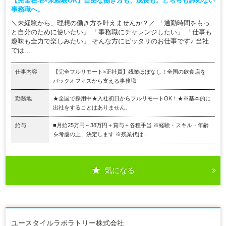
【完全在宅×未経験OK】自由な働き方も、成長も。どちらも諦めない
事務職へ。
＼未経験から、理想の働き方を叶えませんか？／ 「通勤時間をもっ
と自分のために使いたい」 「事務職にチャレンジしたい」 「仕事も
趣味も全力で楽しみたい」 そんな方にピッタリのお仕事です♪ 当社
では...
仕事内容
【完全フルリモート×正社員】残業ほぼなし！全国の飲食店を
バックオフィスから支える事務職
勤務地
★全国で採用中★入社初日からフルリモートOK！★※基本的に
出社をすることはありません。
給与
■月給25万円～38万円＋賞与＋各種手当 ※経験・スキル・年齢
を考慮の上、決定します ※残業代は...
気になる
ユースタイルラボラトリー株式会社