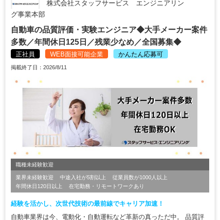
株式会社スタッフサービス エンジニアリン
グ事業本部
自動車の品質評価・実験エンジニア◆大手メーカー案件
多数／年間休日125日／残業少なめ／全国募集◆
正社員
WEB面接可能企業
かんたん応募可
掲載終了日：2026/8/11
職種未経験歓迎
業界未経験歓迎
中途入社が5割以上
従業員数が1000人以上
年間休日120日以上
在宅勤務・リモートワークあり
経験を活かし、次世代技術の最前線でキャリア加速！
自動車業界は今、電動化・自動運転など革新の真っただ中。 品質評