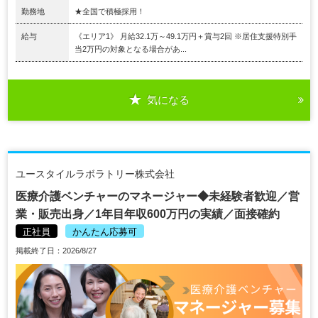
勤務地
★全国で積極採用！
給与
《エリア1》 月給32.1万～49.1万円＋賞与2回 ※居住支援特別手
当2万円の対象となる場合があ...
気になる
ユースタイルラボラトリー株式会社
医療介護ベンチャーのマネージャー◆未経験者歓迎／営
業・販売出身／1年目年収600万円の実績／面接確約
正社員
かんたん応募可
掲載終了日：2026/8/27