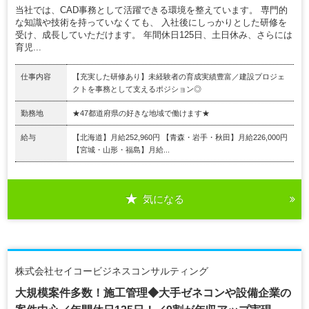
当社では、CAD事務として活躍できる環境を整えています。 専門的
な知識や技術を持っていなくても、 入社後にしっかりとした研修を
受け、成長していただけます。 年間休日125日、土日休み、さらには
育児...
仕事内容
【充実した研修あり】未経験者の育成実績豊富／建設プロジェ
クトを事務として支えるポジション◎
勤務地
★47都道府県の好きな地域で働けます★
給与
【北海道】月給252,960円 【青森・岩手・秋田】月給226,000円
【宮城・山形・福島】月給...
気になる
株式会社セイコービジネスコンサルティング
大規模案件多数！施工管理◆大手ゼネコンや設備企業の