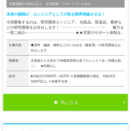
従業員数が1000人以上
在宅勤務・リモートワークあり
未来の挑戦が、エンジニアとしての私を限界突破させる！
今回募集するのは、研究開発エンジニア。 化粧品、医薬品、素材な
どの研究開発をお任せします！ ‥‥‥‥‥‥‥‥‥‥‥‥ 魅力を
一部ご紹介♪ ‥‥‥‥‥‥‥‥‥‥‥‥ ★★充実のサポート体制を...
仕事内容
◆原料・繊維・燃料などのいわゆる《素材系》の研究開発をお
任せします
勤務地
北海道から九州まで46都道府県の各プロジェクト先（沖縄を除
く） ★転勤なし
給与
■月給22万5000円～50万円 ※首都圏勤務の場合、月給24万
5000円以上 ※各種手当有 ...
気になる