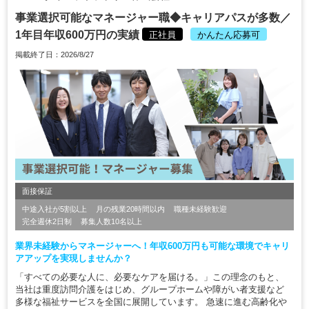
事業選択可能なマネージャー職◆キャリアパスが多数／
1年目年収600万円の実績
正社員
かんたん応募可
掲載終了日：2026/8/27
面接保証
中途入社が5割以上
月の残業20時間以内
職種未経験歓迎
完全週休2日制
募集人数10名以上
業界未経験からマネージャーへ！年収600万円も可能な環境でキャリ
アアップを実現しませんか？
「すべての必要な人に、必要なケアを届ける。」この理念のもと、
当社は重度訪問介護をはじめ、グループホームや障がい者支援など
多様な福祉サービスを全国に展開しています。 急速に進む高齢化や