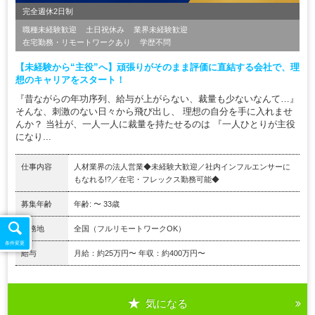
完全週休2日制
職種未経験歓迎
土日祝休み
業界未経験歓迎
在宅勤務・リモートワークあり
学歴不問
【未経験から“主役”へ】頑張りがそのまま評価に直結する会社で、理
想のキャリアをスタート！
『昔ながらの年功序列、給与が上がらない、裁量も少ないなんて…』
そんな、刺激のない日々から飛び出し、 理想の自分を手に入れませ
んか？ 当社が、一人一人に裁量を持たせるのは 『一人ひとりが主役
になり...
仕事内容
人材業界の法人営業◆未経験大歓迎／社内インフルエンサーに
もなれる!?／在宅・フレックス勤務可能◆
募集年齢
年齢: 〜 33歳
勤務地
全国（フルリモートワークOK）
条件変更
給与
月給：約25万円〜 年収：約400万円〜
気になる