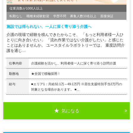
従業員数が1000人以上
転勤なし
職種未経験歓迎
学歴不問
募集人数10名以上
面接保証
施設では得られない、一人に深く寄り添う介護へ
介護の現場で経験を積んできたからこそ、 「もっと利用者様一人ひ
とりに向き合いたい」 「流れ作業ではない介護がしたい」と感じた
ことはありませんか。 ユースタイルラボラトリーでは、 重度訪問介
護を通じ...
仕事内容
介護経験を活かし、利用者様一人に深く寄り添う訪問介護
勤務地
★全国で積極採用！
給与
■エリア1：月給32.1万～49.1万円 ※居住支援特別手当2万円の
対象となる場合があります。 ■...
気になる