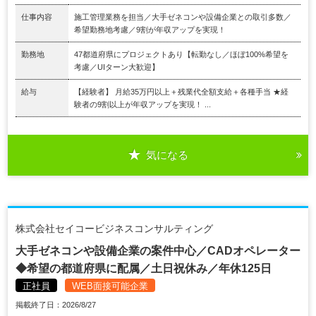
仕事内容
施工管理業務を担当／大手ゼネコンや設備企業との取引多数／
希望勤務地考慮／9割が年収アップを実現！
勤務地
47都道府県にプロジェクトあり【転勤なし／ほぼ100%希望を
考慮／UIターン大歓迎】
給与
【経験者】 月給35万円以上＋残業代全額支給＋各種手当 ★経
験者の9割以上が年収アップを実現！ ...
気になる
株式会社セイコービジネスコンサルティング
大手ゼネコンや設備企業の案件中心／CADオペレーター
◆希望の都道府県に配属／土日祝休み／年休125日
正社員
WEB面接可能企業
掲載終了日：2026/8/27