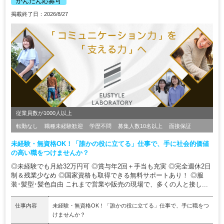
かんたん応募可
掲載終了日：2026/8/27
従業員数が1000人以上
転勤なし
職種未経験歓迎
学歴不問
募集人数10名以上
面接保証
未経験・無資格OK！「誰かの役に立てる」仕事で、手に社会的価値
の高い職をつけませんか？
◎未経験でも月給32万円可 ◎賞与年2回＋手当も充実 ◎完全週休2日
制＆残業少なめ ◎国家資格も取得できる無料サポートあり！ ◎服
装･髪型･髪色自由 これまで営業や販売の現場で、多くの人と接し...
仕事内容
未経験・無資格OK！「誰かの役に立てる」仕事で、手に職をつ
けませんか？