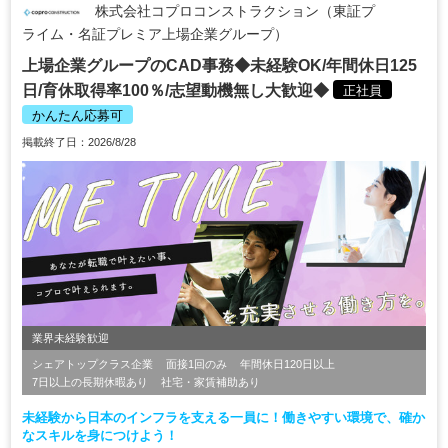
株式会社コプロコンストラクション（東証プ
ライム・名証プレミア上場企業グループ）
上場企業グループのCAD事務◆未経験OK/年間休日125
日/育休取得率100％/志望動機無し大歓迎◆
正社員
かんたん応募可
掲載終了日：2026/8/28
業界未経験歓迎
シェアトップクラス企業
面接1回のみ
年間休日120日以上
7日以上の長期休暇あり
社宅・家賃補助あり
未経験から日本のインフラを支える一員に！働きやすい環境で、確か
なスキルを身につけよう！