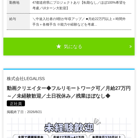
勤務地
47都道府県にプロジェクトあり【転勤なし／ほぼ100%希望を
考慮／UIターン大歓迎】
給与
＼中途入社者の9割が年収アップ／ ■月給22万円以上＋時間外
手当＋各種手当 ※能力や経験などを考慮...
気になる
株式会社LEGALISS
動画クリエイター◆フルリモートワーク可／月給27万円
～／未経験歓迎／土日祝休み／残業ほぼなし◆
正社員
掲載終了日：2026/8/21