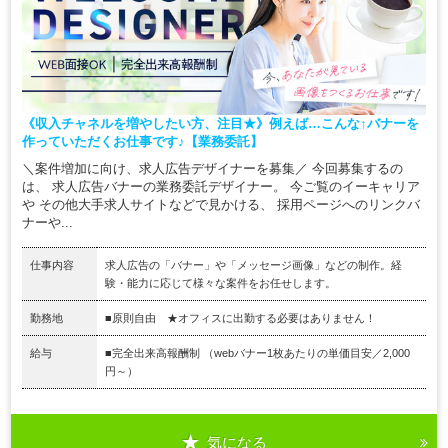
《収入チャネルを増やしたい方、注目★》例えば…こんな↑バナーを
作っていただくお仕事です♪【業務委託】
＼案件増加に向け、求人広告デザイナーを募集／ 今回募集するの
は、 求人広告バナーの業務委託デザイナー。 今ご覧のイーキャリア
や その他大手求人サイトなどで見かける、 採用ページへのリンクバ
ナーや...
仕事内容
求人広告の「バナー」や「メッセージ画像」などの制作。経
験・能力に応じて様々な案件をお任せします。
勤務地
■原則自由 ★オフィスに出勤する必要はありません！
給与
■完全出来高報酬制 （webバナー1枚あたりの単価目安／2,000
円～）
気になる