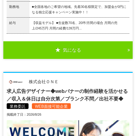
勤務地
■全国各地のご希望の地域。先着30名様限定で、加盟金が0円に
なる独立応援キャンペーン実施中！！
給与
【収益モデル】 ■生徒数70名、20坪/月間の場合 月間の売
上/245万円 月間の経費/139万円...
気になる
株式会社ＯＮＥ
求人広告デザイナー◆webバナーの制作経験を活かせる
／収入＆休日は自分次第／ブランク不問／出社不要◆
業務委託
WEB面接可能企業
掲載終了日：2026/8/26