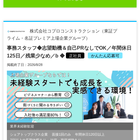
株式会社コプロコンストラクション（東証プ
ライム・名証プレミア上場企業グループ）
事務スタッフ◆志望動機＆自己PRなしでOK／年間休日
125日／残業少なめ／b ◆
正社員
かんたん応募可
掲載終了日：2026/8/28
業界未経験歓迎
シェアトップクラス企業
面接1回のみ
年間休日120日以上
7日以上の長期休暇あり
社宅・家賃補助あり