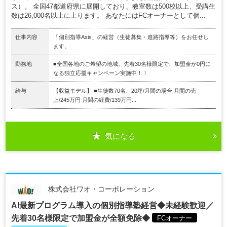
ス）。 全国47都道府県に展開しており、教室数は500校以上、受講生
数は26,000名以上に上ります。 あなたにはFCオーナーとして個...
仕事内容
「個別指導Axis」の経営（生徒募集・進路指導等）をお任せし
ます。
勤務地
■全国各地のご希望の地域。先着30名様限定で、加盟金が0円に
なる独立応援キャンペーン実施中！！
給与
【収益モデル】 ■生徒数70名、20坪/月間の場合 月間の売
上/245万円 月間の経費/139万円...
気になる
株式会社ワオ・コーポレーション
AI最新プログラム導入の個別指導塾経営◆未経験歓迎／
先着30名様限定で加盟金が全額免除◆
FCオーナー