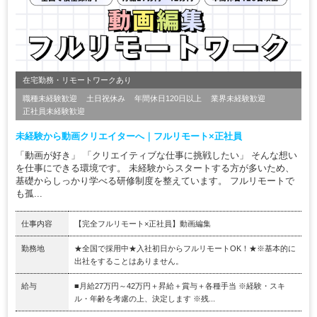
在宅勤務・リモートワークあり
職種未経験歓迎
土日祝休み
年間休日120日以上
業界未経験歓迎
正社員未経験歓迎
未経験から動画クリエイターへ｜フルリモート×正社員
「動画が好き」 「クリエイティブな仕事に挑戦したい」 そんな想い
を仕事にできる環境です。 未経験からスタートする方が多いため、
基礎からしっかり学べる研修制度を整えています。 フルリモートで
も孤...
仕事内容
【完全フルリモート×正社員】動画編集
勤務地
★全国で採用中★入社初日からフルリモートOK！★※基本的に
出社をすることはありません。
給与
■月給27万円～42万円＋昇給＋賞与＋各種手当 ※経験・スキ
ル・年齢を考慮の上、決定します ※残...