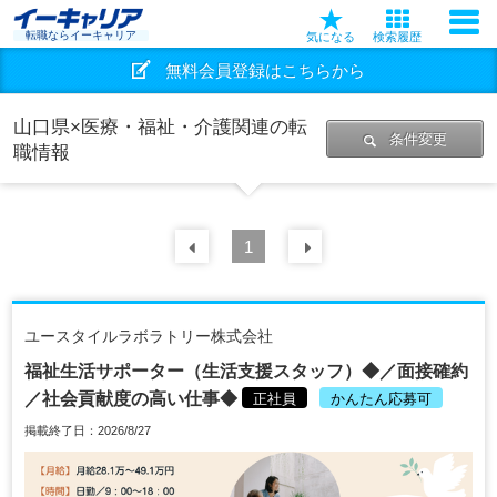
転職ならイーキャリア
気になる
検索履歴
無料会員登録はこちらから
山口県×医療・福祉・介護関連の転
条件変更
職情報
前の
1
30
件
次の
30
件
ユースタイルラボラトリー株式会社
福祉生活サポーター（生活支援スタッフ）◆／面接確約
／社会貢献度の高い仕事◆
正社員
かんたん応募可
掲載終了日：2026/8/27