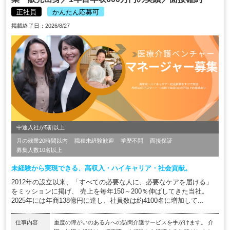
正社員
かんたん応募可
掲載終了日：2026/8/27
中途入社が5割以上
月の残業20時間以内
職種未経験歓迎
学歴不問
面接保証
募集人数10名以上
未経験から実現できる、高収入・ハイキャリア・社会貢献。
2012年の設立以来、「すべての必要な人に、必要なケアを届ける」
をミッションに掲げ、 売上を毎年150～200％伸ばしてきた当社。
2025年には年商138億円に達し、社員数は約4100名に増加して...
仕事内容
重度の障がいのある方への訪問介護サービスを手がけます。 介