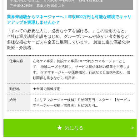
完全週休2日制
募集人数10名以上
業界未経験からマネージャーへ！年収600万円も可能な環境でキャリ
アアップを実現しませんか？
「すべての必要な人に、必要なケアを届ける。」この理念のもと、
当社は重度訪問介護をはじめ、グループホームや障がい者支援など
多様な福祉サービスを全国に展開しています。 急速に進む高齢化や
医療・介護格...
仕事内容
在宅ケア事業、施設ケア事業のいづれかのマネージャーとし
て、 地域ニーズを把握し、サービス提供体制の構築を主導しま
す。 ケアマネージャーや医療機関、行政などと連携を図り、信
頼関係を築きながら 利用者...
勤務地
★全国で積極採用！
給与
【エリアマネージャー候補】月給45万円～スタート 【サービス
マネージャー候補・管理者】月給36万円...
気になる