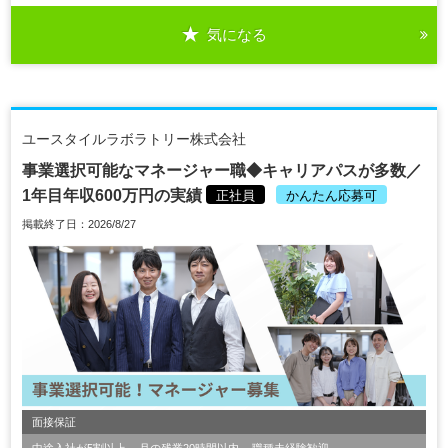
気になる
ユースタイルラボラトリー株式会社
事業選択可能なマネージャー職◆キャリアパスが多数／
1年目年収600万円の実績
正社員
かんたん応募可
掲載終了日：2026/8/27
面接保証
中途入社が5割以上
月の残業20時間以内
職種未経験歓迎