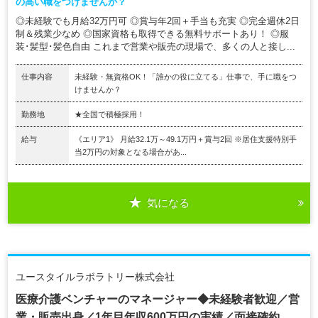
の高い職をつけませんか？
◎未経験でも月給32万円可 ◎賞与年2回＋手当も充実 ◎完全週休2日
制＆残業少なめ ◎国家資格も取得できる無料サポートあり！ ◎服
装･髪型･髪色自由 これまで営業や販売の現場で、多くの人と接し...
仕事内容
未経験・無資格OK！「誰かの役に立てる」仕事で、手に職をつ
けませんか？
勤務地
★全国で積極採用！
給与
《エリア1》 月給32.1万～49.1万円＋賞与2回 ※居住支援特別手
当2万円の対象となる場合があ...
気になる
ユースタイルラボラトリー株式会社
医療介護ベンチャーのマネージャー◆未経験者歓迎／営
業・販売出身／1年目年収600万円の実績／面接確約