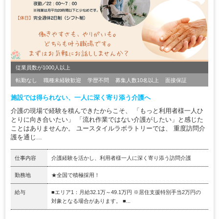
従業員数が1000人以上
転勤なし
職種未経験歓迎
学歴不問
募集人数10名以上
面接保証
施設では得られない、一人に深く寄り添う介護へ
介護の現場で経験を積んできたからこそ、 「もっと利用者様一人ひ
とりに向き合いたい」 「流れ作業ではない介護がしたい」と感じた
ことはありませんか。 ユースタイルラボラトリーでは、 重度訪問介
護を通じ...
仕事内容
介護経験を活かし、利用者様一人に深く寄り添う訪問介護
勤務地
★全国で積極採用！
給与
■エリア1：月給32.1万～49.1万円 ※居住支援特別手当2万円の
対象となる場合があります。 ■...