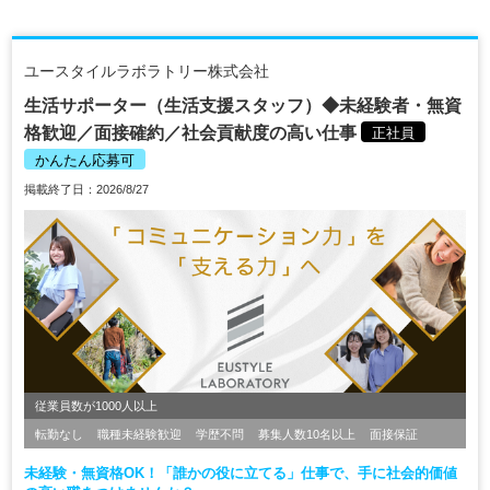
ユースタイルラボラトリー株式会社
生活サポーター（生活支援スタッフ）◆未経験者・無資
格歓迎／面接確約／社会貢献度の高い仕事
正社員
かんたん応募可
掲載終了日：2026/8/27
従業員数が1000人以上
転勤なし
職種未経験歓迎
学歴不問
募集人数10名以上
面接保証
未経験・無資格OK！「誰かの役に立てる」仕事で、手に社会的価値