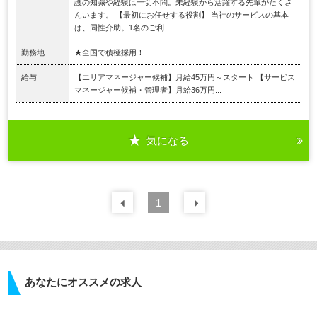
護の知識や経験は一切不問。未経験から活躍する先輩がたくさ
んいます。 【最初にお任せする役割】 当社のサービスの基本
は、同性介助。1名のご利...
勤務地
★全国で積極採用！
給与
【エリアマネージャー候補】月給45万円～スタート 【サービス
マネージャー候補・管理者】月給36万円...
気になる
前の
1
30
件
次の
30
件
あなたにオススメの求人