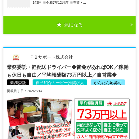
143円 ※令和7年12月度 ※専業・...
気になる
ＦＢサポート株式会社
業務委託・軽配送ドライバー◆普免があればOK／稼働
も休日も自由／平均報酬額73万円以上／自営業◆
業務委託
自己紹介ムービー推奨求人
かんたん応募可
掲載終了日：2026/8/14