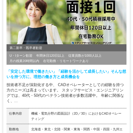
第二新卒・既卒者歓迎
U・Iターン歓迎
年間休日120日以上
従業員数が1000人以上
月の残業20時間以内
在宅勤務・リモートワークあり
「安定した環境で働きたい」「経験を活かして成長したい」そんな想
いを持つ方に、理想の働き方と成長機会を
技術者不足が深刻化する中、 CADオペレーターとしての経験を持つ
方のニーズは高まっています。 スタッフサービス・エンジニアリン
グでは、40代・50代のベテラン技術者が多数活躍中。 年齢に関係な
く、...
仕事内容
機械・電気分野の図面設計（2D／3D）におけるCADオペレー
ティング
勤務地
北海道・東北・北陸・関東・東海・関西・中国・四国・九州エ