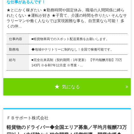
な仕事があるんです！
★とにかく稼ぎたい ★勤務時間や固定休み、職場の人間関係に縛ら
れたくない ★運転が好き ★子育て、介護の時間を作りたい そんなサ
ラリーマンや働く人ならでは実現困難な事も、自営業なら可能！ 多
くの仲...
仕事内容
■軽貨物車両でのスポット配送業務をお願いします。
勤務地
◆地域やテリトリーに制約なし！全国で稼働可能です。
給与
■完全出来高制（契約期間：1年更新） 【平均報酬月額】73万
143円 ※令和7年12月度 ※専業・...
気になる
ＦＢサポート株式会社
軽貨物のドライバー◆全国エリア募集／平均月報酬73万