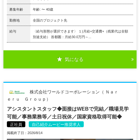
募集年齢
年齢: 〜 40歳
勤務地
全国のプロジェクト先
給与
〈給与形態が選択できます〉 １)月給+交通費+（残業代は全額
別途支給） 首都圏：月給30.0万円～...
気になる
株式会社ワールドコーポレーション（ Ｎａｒ
ｅｒｕ Ｇｒｏｕｐ）
アシスタントスタッフ◆面接はWEBで完結／職場見学
可能／事務業務等／土日祝休／国家資格取得可能◆
正社員
自己紹介ムービー推奨求人
掲載終了日：2026/8/14