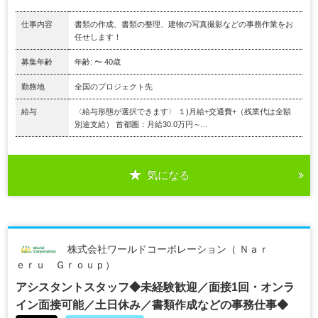
仕事内容
書類の作成、書類の整理、建物の写真撮影などの事務作業をお
任せします！
募集年齢
年齢: 〜 40歳
勤務地
全国のプロジェクト先
給与
〈給与形態が選択できます〉 １)月給+交通費+（残業代は全額
別途支給） 首都圏：月給30.0万円～...
気になる
株式会社ワールドコーポレーション（ Ｎａｒ
ｅｒｕ Ｇｒｏｕｐ）
アシスタントスタッフ◆未経験歓迎／面接1回・オンラ
イン面接可能／土日休み／書類作成などの事務仕事◆