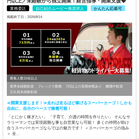
円以上／未経験から独立開業！経営指導・開業支援◆
業務委託
自己紹介ムービー推奨求人
かんたん応募可
掲載終了日：2026/8/14
募集人数10名以上
業界未経験歓迎
フレックス勤務
7日以上の長期休暇あり
離職中歓迎
正社員未経験歓迎
≪開業支援します！≫走れば走るほど稼げるスーパーカーゴ！しかも
自由に、自分のペースで稼働可能！
「とにかく稼ぎたい」 「子育て、介護の時間を作りたい」 そんなサ
ラリーマンでは実現困難な事も自営業なら可能！ 多くの仲間が助け
合うスーパーカーゴならではの魅力です！ ＜スーパーカーゴの強み
＞ 全...