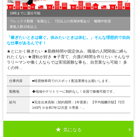
18時までに退社可能
フレックス勤務
転勤なし
7日以上の長期休暇あり
離職中歓迎
募集人数10名以上
「稼ぎたいときは稼ぐ。休みたいときは休む。」そんな理想的で自由
な仕事があるんです！
★とにかく稼ぎたい ★勤務時間や固定休み、職場の人間関係に縛ら
れたくない ★運転が好き ★子育て、介護の時間を作りたい そんなサ
ラリーマンや働く人ならでは実現困難な事も、自営業なら可能！ 多
くの仲...
仕事内容
■軽貨物車両でのスポット配送業務をお願いします。
勤務地
◆地域やテリトリーに制約なし！全国で稼働可能です。
給与
■完全出来高制（契約期間：1年更新） 【平均報酬月額】73万
143円 ※令和7年12月度 ※専業・...
気になる