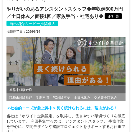
やりがいのあるアシスタントスタッフ◆年収例600万円
／土日休み／面接1回／家族手当・社宅あり◆
正社員
自己紹介ムービー推奨求人
掲載終了日：2026/8/14
業界未経験歓迎
職種未経験歓迎
学歴不問
PC経験不要
土日祝休み
交通費全額支給
＜社会的ニーズが急上昇中＞長く続けられるには、理由がある！
当社は「ホワイト企業認定」を取得し、働きやすい環境づくりを徹底
しています。 今回募集するのは、アシスタントスタッフ。 事務作業
を中心に、空間デザインや建設プロジェクトをサポートするお仕事で
す！ ...