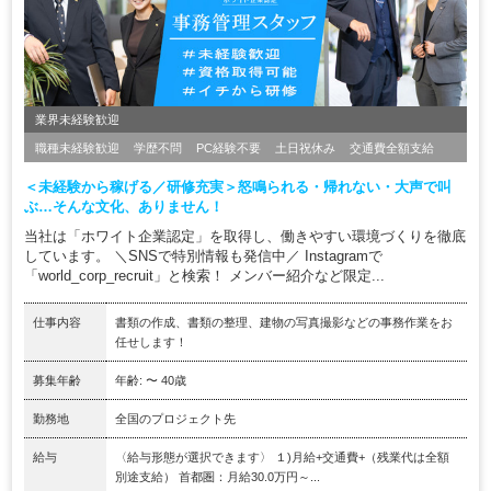
業界未経験歓迎
職種未経験歓迎
学歴不問
PC経験不要
土日祝休み
交通費全額支給
＜未経験から稼げる／研修充実＞怒鳴られる・帰れない・大声で叫
ぶ…そんな文化、ありません！
当社は「ホワイト企業認定」を取得し、働きやすい環境づくりを徹底
しています。 ＼SNSで特別情報も発信中／ Instagramで
「world_corp_recruit」と検索！ メンバー紹介など限定...
仕事内容
書類の作成、書類の整理、建物の写真撮影などの事務作業をお
任せします！
募集年齢
年齢: 〜 40歳
勤務地
全国のプロジェクト先
給与
〈給与形態が選択できます〉 １)月給+交通費+（残業代は全額
別途支給） 首都圏：月給30.0万円～...