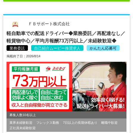
ＦＢサポート株式会社
軽自動車での配送ドライバー◆業務委託／再配達なし／
軽貨物中心／平均月報酬73万円以上／未経験歓迎◆
業務委託
自己紹介ムービー推奨求人
かんたん応募可
掲載終了日：2026/8/14
募集人数10名以上
業界未経験歓迎
フレックス勤務
7日以上の長期休暇あり
離職中歓迎
正社員未経験歓迎