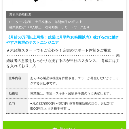
業界未経験歓迎
U・Iターン歓迎
土日祝休み
年間休日120日以上
従業員数が1000人以上
在宅勤務・リモートワークあり
《月給50万円以上可能！残業は月平均10時間以内》稼げるのに働き
やすさ抜群のテストエンジニア
★未経験スタートでもご安心を！充実のサポート体制をご用意
‥‥‥‥‥‥‥‥‥‥‥‥‥‥‥‥‥‥‥‥‥‥‥‥‥‥‥‥‥ 未
経験者の意欲をしっかり応援するのが当社のスタンス。 育成には力
を入れており、入...
仕事内容
あらゆる製品や機械を作動させ、エラーが発生しないかチェッ
クするお仕事です。
勤務地
就業先は、希望・スキル・経験を考慮のうえ決定します。
給与
■月給22万5000円～50万円 ※首都圏勤務の場合、月給24万
5000円以上 ※各種手当有 ...