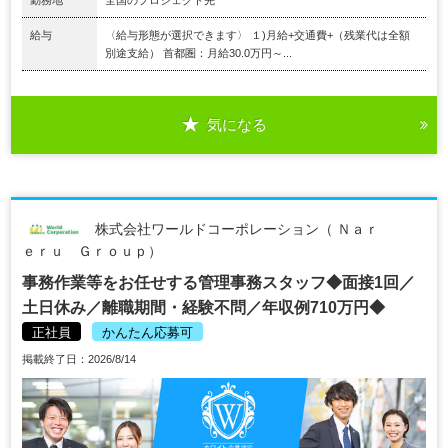
給与
〈給与形態が選択できます〉 １)月給+交通費+（残業代は全額
別途支給） 首都圏：月給30.0万円～...
気になる
株式会社ワールドコーポレーション（ Ｎａｒ
ｅｒｕ Ｇｒｏｕｐ）
事務作業等をお任せする管理事務スタッフ◆面接1回／
土日休み／離職期間・経験不問／年収例710万円◆
正社員
かんたん応募可
掲載終了日：2026/8/14