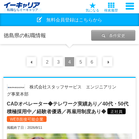
転職ならイーキャリア
気になる
検索履歴
無料会員登録はこちらから
徳島県の転職情報
条件変更
前の
2
30
3
件
4
5
6
次の
30
株式会社スタッフサービス エンジニアリン
グ事業本部
CADオペレーター◆テレワーク実績あり／40代・50代
積極採用中／経験者優遇／再雇用制度あり◆
正社員
WEB面接可能企業
掲載終了日：2026/8/11