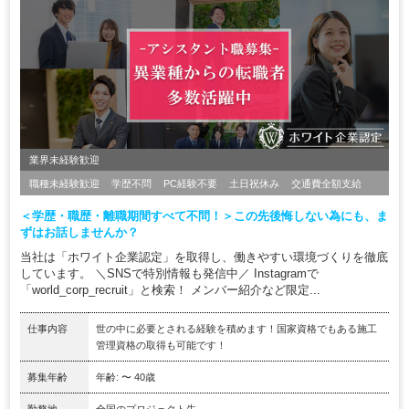
業界未経験歓迎
職種未経験歓迎
学歴不問
PC経験不要
土日祝休み
交通費全額支給
＜学歴・職歴・離職期間すべて不問！＞この先後悔しない為にも、ま
ずはお話しませんか？
当社は「ホワイト企業認定」を取得し、働きやすい環境づくりを徹底
しています。 ＼SNSで特別情報も発信中／ Instagramで
「world_corp_recruit」と検索！ メンバー紹介など限定...
仕事内容
世の中に必要とされる経験を積めます！国家資格でもある施工
管理資格の取得も可能です！
募集年齢
年齢: 〜 40歳
勤務地
全国のプロジェクト先