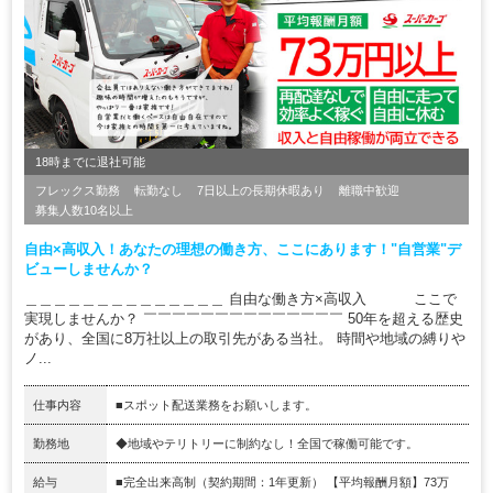
18時までに退社可能
フレックス勤務
転勤なし
7日以上の長期休暇あり
離職中歓迎
募集人数10名以上
自由×高収入！あなたの理想の働き方、ここにあります！"自営業"デ
ビューしませんか？
＿＿＿＿＿＿＿＿＿＿＿＿＿＿ 自由な働き方×高収入 ここで
実現しませんか？ ￣￣￣￣￣￣￣￣￣￣￣￣￣￣ 50年を超える歴史
があり、全国に8万社以上の取引先がある当社。 時間や地域の縛りや
ノ...
仕事内容
■スポット配送業務をお願いします。
勤務地
◆地域やテリトリーに制約なし！全国で稼働可能です。
給与
■完全出来高制（契約期間：1年更新） 【平均報酬月額】73万