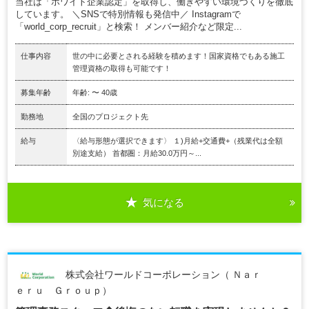
当社は「ホワイト企業認定」を取得し、働きやすい環境づくりを徹底
しています。 ＼SNSで特別情報も発信中／ Instagramで
「world_corp_recruit」と検索！ メンバー紹介など限定...
仕事内容
世の中に必要とされる経験を積めます！国家資格でもある施工
管理資格の取得も可能です！
募集年齢
年齢: 〜 40歳
勤務地
全国のプロジェクト先
給与
〈給与形態が選択できます〉 １)月給+交通費+（残業代は全額
別途支給） 首都圏：月給30.0万円～...
気になる
株式会社ワールドコーポレーション（ Ｎａｒ
ｅｒｕ Ｇｒｏｕｐ）