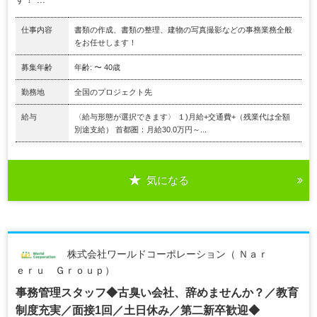
仕事内容
書類の作成、書類の整理、建物の写真撮影などの事務業務全般
をお任せします！
募集年齢
年齢: 〜 40歳
勤務地
全国のプロジェクト先
給与
〈給与形態が選択できます〉 １)月給+交通費+（残業代は全額
別途支給） 首都圏：月給30.0万円～...
気になる
株式会社ワールドコーポレーション（ Ｎａｒ
ｅｒｕ Ｇｒｏｕｐ）
事務管理スタッフ◆古臭い会社、辞めませんか？／教育
制度充実／面接1回／土日休み／第二新卒歓迎◆