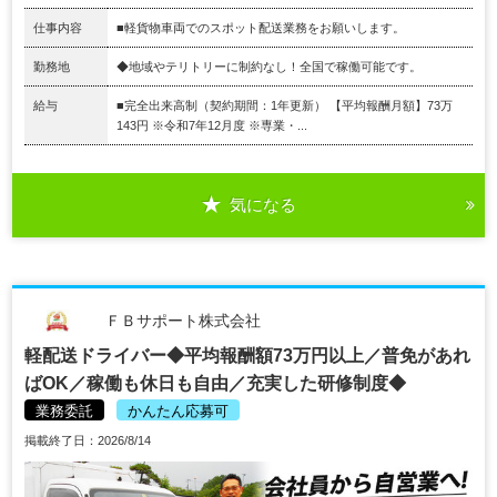
仕事内容
■軽貨物車両でのスポット配送業務をお願いします。
勤務地
◆地域やテリトリーに制約なし！全国で稼働可能です。
給与
■完全出来高制（契約期間：1年更新） 【平均報酬月額】73万
143円 ※令和7年12月度 ※専業・...
気になる
ＦＢサポート株式会社
軽配送ドライバー◆平均報酬額73万円以上／普免があれ
ばOK／稼働も休日も自由／充実した研修制度◆
業務委託
かんたん応募可
掲載終了日：2026/8/14