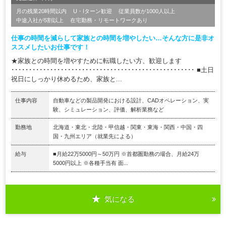
月の残業20時間以内
U・Iターン歓迎
従業員数が1000人以上
中途入社が5割以上
在宅勤務・リモートワークあり
仕事の時間を減らして家族との時間を増やしたい…そんな方に是非オ
ススメしたいお仕事です！
★家族との時間を増やすために転職したい方、歓迎します
････････････････････････････････････････････････････ ■土日
祝日にしっかり休めるため、家族と...
仕事内容
自動車などの製品開発における設計、CADオペレーション、実
験、シミュレーション、評価、解析業務など
勤務地
北海道・東北・北陸・甲信越・関東・東海・関西・中国・四
国・九州エリア（就業先による）
給与
■月給22万5000円～50万円 ※首都圏勤務の場合、月給24万
5000円以上 ※各種手当有 面...
気になる