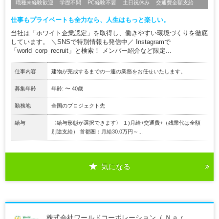
職種未経験歓迎
学歴不問
PC経験不要
土日祝休み
交通費全額支給
仕事もプライベートも全力なら、人生はもっと楽しい。
当社は「ホワイト企業認定」を取得し、働きやすい環境づくりを徹底
しています。 ＼SNSで特別情報も発信中／ Instagramで
「world_corp_recruit」と検索！ メンバー紹介など限定...
仕事内容
建物が完成するまでの一連の業務をお任せいたします。
募集年齢
年齢: 〜 40歳
勤務地
全国のプロジェクト先
給与
〈給与形態が選択できます〉 １)月給+交通費+（残業代は全額
別途支給） 首都圏：月給30.0万円～...
気になる
株式会社ワールドコーポレーション（ Ｎａｒ