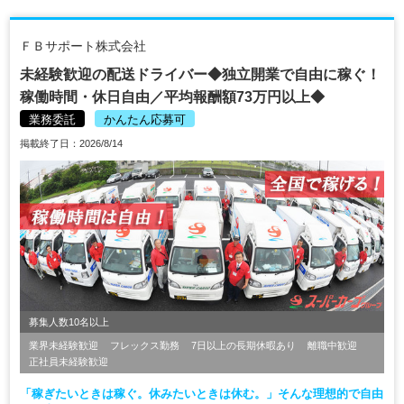
ＦＢサポート株式会社
未経験歓迎の配送ドライバー◆独立開業で自由に稼ぐ！
稼働時間・休日自由／平均報酬額73万円以上◆
業務委託
かんたん応募可
掲載終了日：2026/8/14
募集人数10名以上
業界未経験歓迎
フレックス勤務
7日以上の長期休暇あり
離職中歓迎
正社員未経験歓迎
「稼ぎたいときは稼ぐ。休みたいときは休む。」そんな理想的で自由