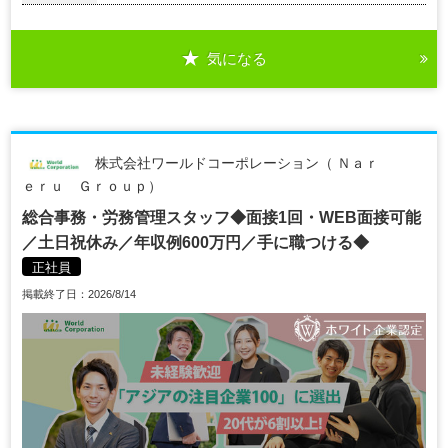
気になる
株式会社ワールドコーポレーション（ Ｎａｒ
ｅｒｕ Ｇｒｏｕｐ）
総合事務・労務管理スタッフ◆面接1回・WEB面接可能
／土日祝休み／年収例600万円／手に職つける◆
正社員
掲載終了日：2026/8/14