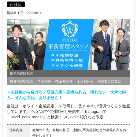
正社員
掲載終了日：2026/8/14
業界未経験歓迎
職種未経験歓迎
学歴不問
PC経験不要
土日祝休み
交通費全額支給
＜未経験から稼げる／研修充実＞怒鳴られる・帰れない・大声で叫
ぶ…そんな文化、ありません！
当社は「ホワイト企業認定」を取得し、働きやすい環境づくりを徹底
しています。 ＼SNSで特別情報も発信中／ Instagramで
「world_corp_recruit」と検索！ メンバー紹介など限定...
仕事内容
書類の作成、書類の整理、建物の写真撮影などの事務作業をお
任せします！