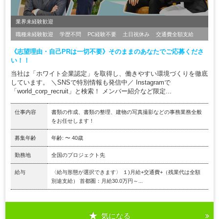
業界未経験歓迎
職種未経験歓迎
学歴不問
PC経験不要
土日祝休み
交通費全額支給
《志望理由・自己PRは一切不要》そのままのあなたでご応募くださ
い！！
当社は「ホワイト企業認定」を取得し、働きやすい環境づくりを徹底
しています。 ＼SNSで特別情報も発信中／ Instagramで
「world_corp_recruit」と検索！ メンバー紹介など限定...
仕事内容
書類の作成、書類の整理、建物の写真撮影などの事務業務全般
をお任せします！
募集年齢
年齢: 〜 40歳
勤務地
全国のプロジェクト先
給与
〈給与形態が選択できます〉 １)月給+交通費+（残業代は全額
別途支給） 首都圏：月給30.0万円～...
気になる