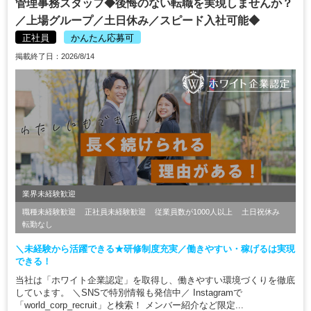
管理事務スタッフ◆後悔のない転職を実現しませんか？
／上場グループ／土日休み／スピード入社可能◆
正社員
かんたん応募可
掲載終了日：2026/8/14
業界未経験歓迎
職種未経験歓迎
正社員未経験歓迎
従業員数が1000人以上
土日祝休み
転勤なし
＼未経験から活躍できる★研修制度充実／働きやすい・稼げるは実現
できる！
当社は「ホワイト企業認定」を取得し、働きやすい環境づくりを徹底
しています。 ＼SNSで特別情報も発信中／ Instagramで
「world_corp_recruit」と検索！ メンバー紹介など限定...