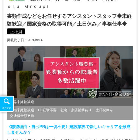
ｅｒｕ Ｇｒｏｕｐ）
書類作成などをお任せするアシスタントスタッフ◆未経
験歓迎／国家資格の取得可能／土日休み／事務仕事◆
正社員
掲載終了日：2026/8/14
業界未経験歓迎
条件変更
職種未経験歓迎
PC経験不要
社宅・家賃補助あり
土日祝休み
交通費全額支給
《志望理由・自己PRは一切不要》建設業界で新しいキャリアを形成
しませんか？