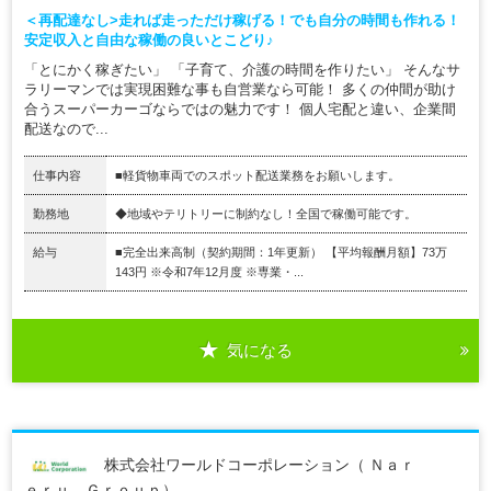
＜再配達なし>走れば走っただけ稼げる！でも自分の時間も作れる！
安定収入と自由な稼働の良いとこどり♪
「とにかく稼ぎたい」 「子育て、介護の時間を作りたい」 そんなサ
ラリーマンでは実現困難な事も自営業なら可能！ 多くの仲間が助け
合うスーパーカーゴならではの魅力です！ 個人宅配と違い、企業間
配送なので...
仕事内容
■軽貨物車両でのスポット配送業務をお願いします。
勤務地
◆地域やテリトリーに制約なし！全国で稼働可能です。
給与
■完全出来高制（契約期間：1年更新） 【平均報酬月額】73万
143円 ※令和7年12月度 ※専業・...
気になる
株式会社ワールドコーポレーション（ Ｎａｒ
ｅｒｕ Ｇｒｏｕｐ）