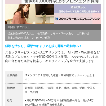
年間休日120日以上
従業員数が1000人以上
在宅勤務・リモートワークあり
土日祝休み
募集人数10名以上
U・Iターン歓迎
経験を活かし、理想のキャリアを描く開発の最前線へ！
スタッフサービス・エンジニアリングでは、 AI・DX・Web開発など
多彩なプロジェクトを年間80,000件以上展開。 あなたのスキルや志
向に合わせた案件を提案し、キャリアアップを全力で支援します。
...
仕事内容
ITエンジニア！充実した教育・研修制度でサポートいたしま
す！
勤務地
首都圏、関西圏、中部圏、東北、北陸、東海、近畿、中国四
国、九州圏
給与
■月給22万5000円～50万円 ※首都圏勤務の場合、月給24万
5000円以上 ※残業手当全額支給...