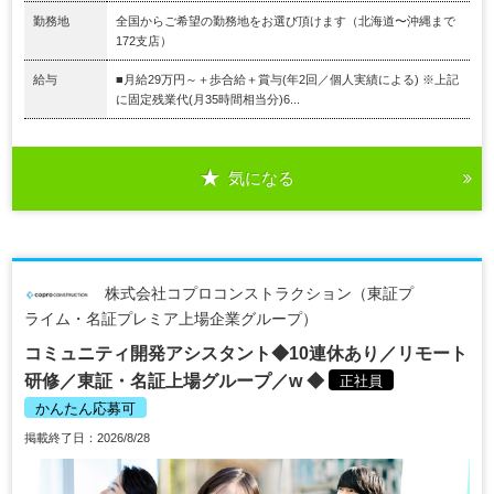
勤務地
全国からご希望の勤務地をお選び頂けます（北海道〜沖縄まで
172支店）
給与
■月給29万円～＋歩合給＋賞与(年2回／個人実績による) ※上記
に固定残業代(月35時間相当分)6...
気になる
株式会社コプロコンストラクション（東証プ
ライム・名証プレミア上場企業グループ）
コミュニティ開発アシスタント◆10連休あり／リモート
研修／東証・名証上場グループ／w ◆
正社員
かんたん応募可
掲載終了日：2026/8/28