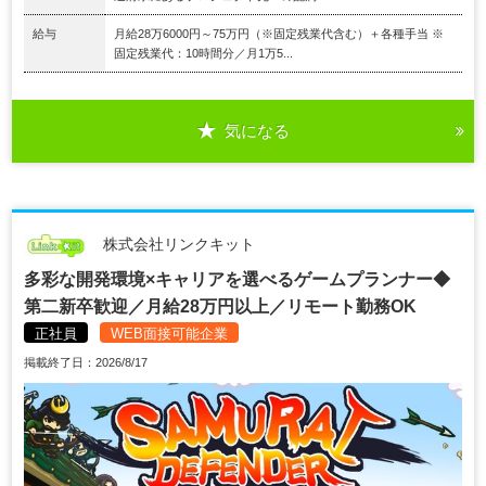
給与
月給28万6000円～75万円（※固定残業代含む）＋各種手当 ※
固定残業代：10時間分／月1万5...
気になる
株式会社リンクキット
多彩な開発環境×キャリアを選べるゲームプランナー◆
第二新卒歓迎／月給28万円以上／リモート勤務OK
正社員
WEB面接可能企業
掲載終了日：2026/8/17