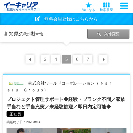
転職ならイーキャリア
気になる
検索履歴
無料会員登録はこちらから
高知県の転職情報
条件変更
前の
3
30
4
件
5
6
7
次の
30
株式会社ワールドコーポレーション（ Ｎａｒ
ｅｒｕ Ｇｒｏｕｐ）
プロジェクト管理サポート◆経験・ブランク不問／家族
手当など手当充実／未経験歓迎／即日内定可能◆
正社員
掲載終了日：2026/8/14