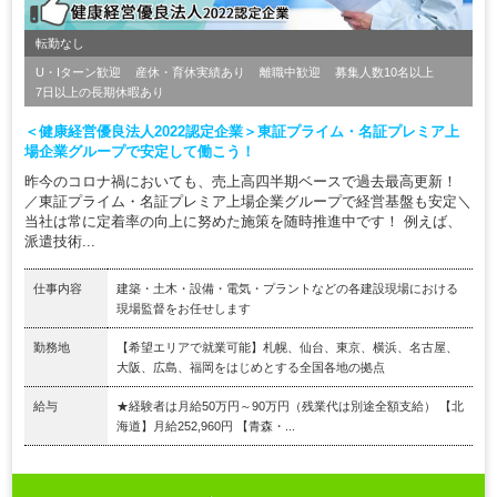
転勤なし
U・Iターン歓迎
産休・育休実績あり
離職中歓迎
募集人数10名以上
7日以上の長期休暇あり
＜健康経営優良法人2022認定企業＞東証プライム・名証プレミア上
場企業グループで安定して働こう！
昨今のコロナ禍においても、売上高四半期ベースで過去最高更新！
／東証プライム・名証プレミア上場企業グループで経営基盤も安定＼
当社は常に定着率の向上に努めた施策を随時推進中です！ 例えば、
派遣技術...
仕事内容
建築・土木・設備・電気・プラントなどの各建設現場における
現場監督をお任せします
勤務地
【希望エリアで就業可能】札幌、仙台、東京、横浜、名古屋、
大阪、広島、福岡をはじめとする全国各地の拠点
給与
★経験者は月給50万円～90万円（残業代は別途全額支給） 【北
海道】月給252,960円 【青森・...