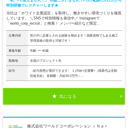
「私、PC使えません…」 問題ございません！PCの電源の入れ方から
特別研修でレクチャーします★
当社は「ホワイト企業認定」を取得し、働きやすい環境づくりを徹底
しています。 ＼SNSで特別情報も発信中／ Instagramで
「world_corp_recruit」と検索！ メンバー紹介など限定...
仕事内容
世の中に必要とされる経験を積めます！国家資格でもある施工
管理資格の取得も可能です！
募集年齢
年齢: 〜 40歳
勤務地
全国のプロジェクト先
給与
〈給与形態が選択できます〉 １)月給+交通費+（残業代は全額
別途支給） 首都圏：月給30.0万円～...
気になる
株式会社ワールドコーポレーション（ Ｎａｒ