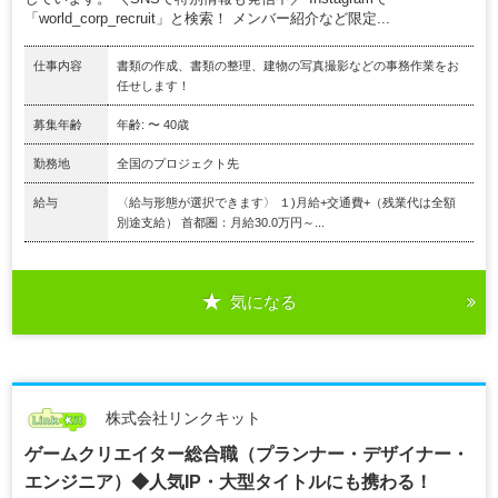
「world_corp_recruit」と検索！ メンバー紹介など限定...
仕事内容
書類の作成、書類の整理、建物の写真撮影などの事務作業をお
任せします！
募集年齢
年齢: 〜 40歳
勤務地
全国のプロジェクト先
給与
〈給与形態が選択できます〉 １)月給+交通費+（残業代は全額
別途支給） 首都圏：月給30.0万円～...
気になる
株式会社リンクキット
ゲームクリエイター総合職（プランナー・デザイナー・
エンジニア）◆人気IP・大型タイトルにも携わる！