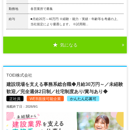
勤務地
各営業所で募集
給与
■月給20万～40万円 ※経験・能力・実績・年齢等を考慮の上、
当社規定により優遇します。 ※試用期...
気になる
TOEI株式会社
建設現場を支える事務系総合職◆月給30万円～／未経験
歓迎／完全週休2日制／社宅制度あり/賞与あり◆
正社員
WEB面接可能企業
かんたん応募可
掲載終了日：2026/9/1