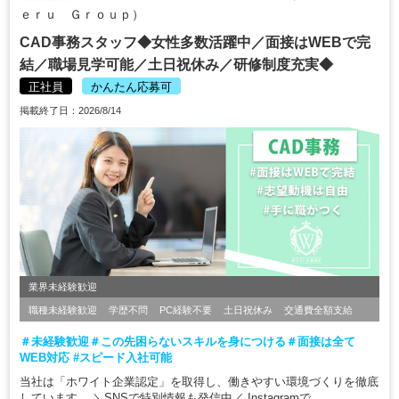
ｅｒｕ Ｇｒｏｕｐ）
CAD事務スタッフ◆女性多数活躍中／面接はWEBで完
結／職場見学可能／土日祝休み／研修制度充実◆
正社員
かんたん応募可
掲載終了日：2026/8/14
業界未経験歓迎
職種未経験歓迎
学歴不問
PC経験不要
土日祝休み
交通費全額支給
＃未経験歓迎＃この先困らないスキルを身につける＃面接は全て
WEB対応 #スピード入社可能
当社は「ホワイト企業認定」を取得し、働きやすい環境づくりを徹底
しています。 ＼SNSで特別情報も発信中／ Instagramで