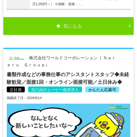
万2,250円～） ※経験・資格・...
気になる
株式会社ワールドコーポレーション（ Ｎａｒ
ｅｒｕ Ｇｒｏｕｐ）
書類作成などの事務仕事のアシスタントスタッフ◆未経
験歓迎／面接1回・オンライン面接可能／土日休み◆
正社員
自己紹介ムービー推奨求人
かんたん応募可
掲載終了日：2026/8/14