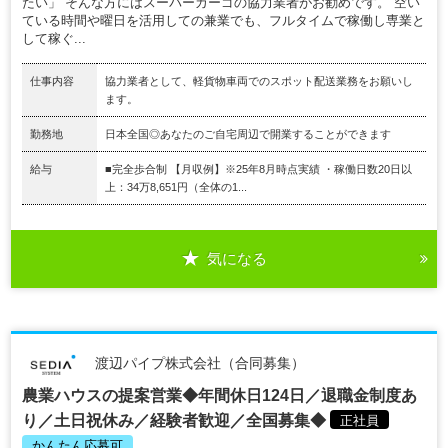
たい」 そんな方にはスーパーカーゴの協力業者がお勧めです。 空い
ている時間や曜日を活用しての兼業でも、フルタイムで稼働し専業と
して稼ぐ...
仕事内容
協力業者として、軽貨物車両でのスポット配送業務をお願いし
ます。
勤務地
日本全国◎あなたのご自宅周辺で開業することができます
給与
■完全歩合制 【月収例】※25年8月時点実績 ・稼働日数20日以
上：34万8,651円（全体の1...
気になる
渡辺パイプ株式会社（合同募集）
農業ハウスの提案営業◆年間休日124日／退職金制度あ
り／土日祝休み／経験者歓迎／全国募集◆
正社員
かんたん応募可