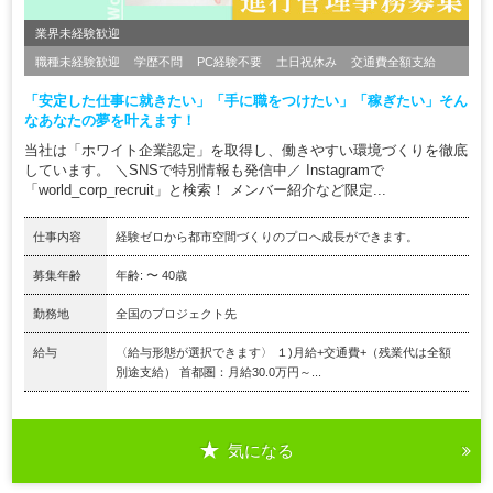
業界未経験歓迎
職種未経験歓迎
学歴不問
PC経験不要
土日祝休み
交通費全額支給
「安定した仕事に就きたい」「手に職をつけたい」「稼ぎたい」そん
なあなたの夢を叶えます！
当社は「ホワイト企業認定」を取得し、働きやすい環境づくりを徹底
しています。 ＼SNSで特別情報も発信中／ Instagramで
「world_corp_recruit」と検索！ メンバー紹介など限定...
仕事内容
経験ゼロから都市空間づくりのプロへ成長ができます。
募集年齢
年齢: 〜 40歳
勤務地
全国のプロジェクト先
給与
〈給与形態が選択できます〉 １)月給+交通費+（残業代は全額
別途支給） 首都圏：月給30.0万円～...
気になる