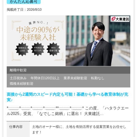
かんたん応募可
掲載終了日：2026/8/10
離職中歓迎
土日祝休み
年間休日120日以上
業界未経験歓迎
転勤なし
職種未経験歓迎
面接から2週間のスピード内定も可能！基礎から学べる教育体制が充
実♪
*:;;;;;;;:*:;;;;;;:*:;;;;;;;:*:;;;;;;;:**:;;;;;;;:*:;;;;;;;:* この度、「ハタラクエー
ル2025」受賞、「なでしこ銘柄」に選出！ 大東建託...
仕事内容
土地のオーナー様に、土地を有効活用する提案営業をお任せし
ます！