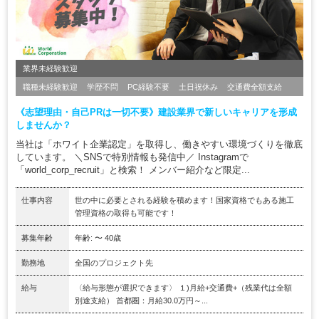
業界未経験歓迎
職種未経験歓迎
学歴不問
PC経験不要
土日祝休み
交通費全額支給
《志望理由・自己PRは一切不要》建設業界で新しいキャリアを形成
しませんか？
当社は「ホワイト企業認定」を取得し、働きやすい環境づくりを徹底
しています。 ＼SNSで特別情報も発信中／ Instagramで
「world_corp_recruit」と検索！ メンバー紹介など限定...
仕事内容
世の中に必要とされる経験を積めます！国家資格でもある施工
管理資格の取得も可能です！
募集年齢
年齢: 〜 40歳
勤務地
全国のプロジェクト先
給与
〈給与形態が選択できます〉 １)月給+交通費+（残業代は全額
別途支給） 首都圏：月給30.0万円～...