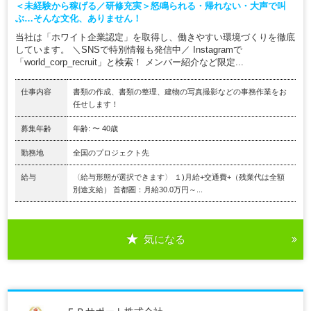
＜未経験から稼げる／研修充実＞怒鳴られる・帰れない・大声で叫
ぶ…そんな文化、ありません！
当社は「ホワイト企業認定」を取得し、働きやすい環境づくりを徹底
しています。 ＼SNSで特別情報も発信中／ Instagramで
「world_corp_recruit」と検索！ メンバー紹介など限定...
仕事内容
書類の作成、書類の整理、建物の写真撮影などの事務作業をお
任せします！
募集年齢
年齢: 〜 40歳
勤務地
全国のプロジェクト先
給与
〈給与形態が選択できます〉 １)月給+交通費+（残業代は全額
別途支給） 首都圏：月給30.0万円～...
気になる