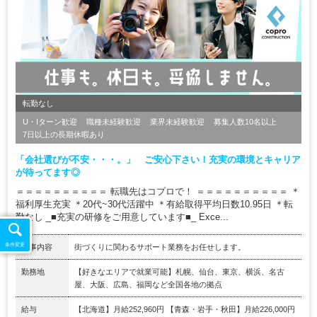
転勤なし
U・Iターン歓迎
職種未経験歓迎
業界未経験歓迎
募集人数10名以上
7日以上の長期休暇あり
「会社選びが不安・・・。」 ご安心下さい！充実の環境とキャリア
が待ってます◎
＝＝＝＝＝＝＝＝＝＝ 転職先はコプロで！ ＝＝＝＝＝＝＝＝＝＝ ＊
福利厚生充実 ＊20代~30代活躍中 ＊有給取得平均日数10.95日 ＊転
勤なし _■充実の研修をご用意しています■_ Exce...
条件変更
仕事内容
街づくりに関わるサポート業務をお任せします。
勤務地
【好きなエリアで就業可能】札幌、仙台、東京、横浜、名古
屋、大阪、広島、福岡など全国各地の拠点
給与
【北海道】月給252,960円 【青森・岩手・秋田】月給226,000円