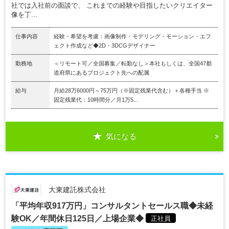
社では入社前の面談で、 これまでの経験や目指したいクリエイター
像を丁...
仕事内容
経験・希望を考慮：画像制作・モデリング・モーション・エフ
ェクト作成など◆2D・3DCGデザイナー
勤務地
＜リモート可／全国募集／転勤なし＞本社もしくは、全国47都
道府県にあるプロジェクト先への配属
給与
月給28万6000円～75万円（※固定残業代含む）＋各種手当 ※
固定残業代：10時間分／月1万5...
気になる
大東建託株式会社
「平均年収917万円」コンサルタントセールス職◆未経
験OK／年間休日125日／上場企業◆
正社員