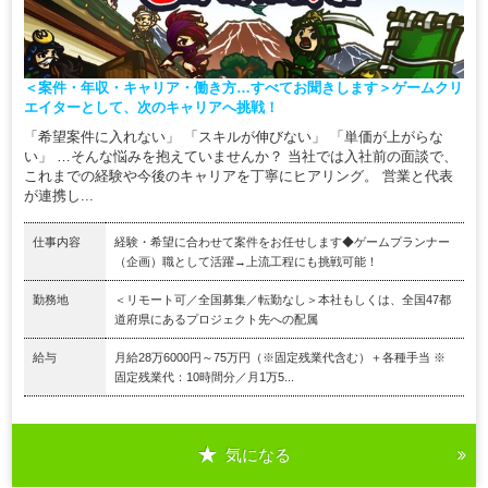
＜案件・年収・キャリア・働き方…すべてお聞きします＞ゲームクリ
エイターとして、次のキャリアへ挑戦！
「希望案件に入れない」 「スキルが伸びない」 「単価が上がらな
い」 …そんな悩みを抱えていませんか？ 当社では入社前の面談で、
これまでの経験や今後のキャリアを丁寧にヒアリング。 営業と代表
が連携し...
仕事内容
経験・希望に合わせて案件をお任せします◆ゲームプランナー
（企画）職として活躍→上流工程にも挑戦可能！
勤務地
＜リモート可／全国募集／転勤なし＞本社もしくは、全国47都
道府県にあるプロジェクト先への配属
給与
月給28万6000円～75万円（※固定残業代含む）＋各種手当 ※
固定残業代：10時間分／月1万5...
気になる