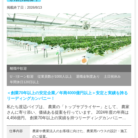
掲載終了日：2026/8/13
離職中歓迎
U・Iターン歓迎
従業員数が1000人以上
退職金制度あり
土日祝休み
年間休日120日以上
＜創業70年以上の安定企業／年商4000億円以上＞安定と実績を誇る
リーディングカンパニー！
私たち渡辺パイプは、 農業の「トップサプライヤー」として、 農家
さんに寄り添い、価値ある提案を行っています。 2024年度の年商は
4,456億円。 創業70年以上の実績を持つリーディングカンパニー...
仕事内容
農家や農業法人のお客様に向けた、農業用ハウスの設計・施工
のご提案。