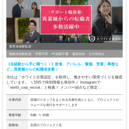
業界未経験歓迎
職種未経験歓迎
学歴不問
PC経験不要
服装自由
土日祝休み
《未経験から手に職つく！》飲食、アパレル、警備、営業、事務な
ど。異業種からの転職者多数！
当社は「ホワイト企業認定」を取得し、働きやすい環境づくりを徹底
しています。 ＼SNSで特別情報も発信中／ Instagramで
「world_corp_recruit」と検索！ メンバー紹介など限定...
仕事内容
現場のスタッフをまとめる先輩社員とともに、プロジェクトの
スムーズな進行をサポートします
募集年齢
年齢: 〜 40歳
勤務地
全国のプロジェクト先