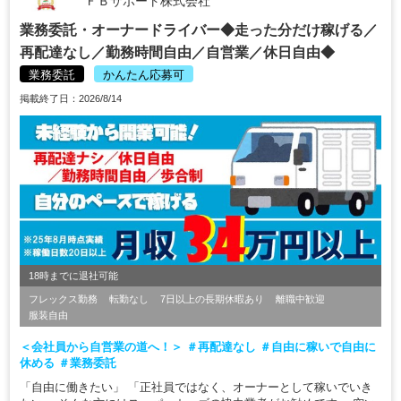
ＦＢサポート株式会社
業務委託・オーナードライバー◆走った分だけ稼げる／
再配達なし／勤務時間自由／自営業／休日自由◆
業務委託
かんたん応募可
掲載終了日：2026/8/14
18時までに退社可能
フレックス勤務
転勤なし
7日以上の長期休暇あり
離職中歓迎
服装自由
＜会社員から自営業の道へ！＞ ＃再配達なし ＃自由に稼いで自由に
休める ＃業務委託
「自由に働きたい」 「正社員ではなく、オーナーとして稼いでいき