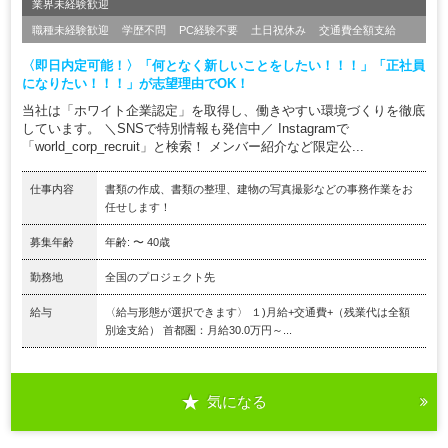
業界未経験歓迎
職種未経験歓迎
学歴不問
PC経験不要
土日祝休み
交通費全額支給
〈即日内定可能！〉「何となく新しいことをしたい！！！」「正社員
になりたい！！！」が志望理由でOK！
当社は「ホワイト企業認定」を取得し、働きやすい環境づくりを徹底
しています。 ＼SNSで特別情報も発信中／ Instagramで
「world_corp_recruit」と検索！ メンバー紹介など限定公...
仕事内容
書類の作成、書類の整理、建物の写真撮影などの事務作業をお
任せします！
募集年齢
年齢: 〜 40歳
勤務地
全国のプロジェクト先
給与
〈給与形態が選択できます〉 １)月給+交通費+（残業代は全額
別途支給） 首都圏：月給30.0万円～...
気になる