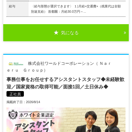
給与
〈給与形態が選択できます〉 １)月給+交通費+（残業代は全額
別途支給） 首都圏：月給30.0万円～...
気になる
株式会社ワールドコーポレーション（ Ｎａｒ
ｅｒｕ Ｇｒｏｕｐ）
事務仕事をお任せするアシスタントスタッフ◆未経験歓
迎／国家資格の取得可能／面接1回／土日休み◆
正社員
掲載終了日：2026/8/14