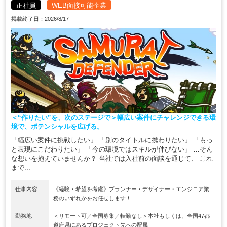
正社員
WEB面接可能企業
掲載終了日：2026/8/17
＜“作りたい”を、次のステージで＞幅広い案件にチャレンジできる環
境で、ポテンシャルを広げる。
「幅広い案件に挑戦したい」 「別のタイトルに携わりたい」 「もっ
と表現にこだわりたい」 「今の環境ではスキルが伸びない」 …そん
な想いを抱えていませんか？ 当社では入社前の面談を通じて、 これ
まで...
仕事内容
《経験・希望を考慮》プランナー・デザイナー・エンジニア業
務のいずれかをお任せします！
勤務地
＜リモート可／全国募集／転勤なし＞本社もしくは、全国47都
道府県にあるプロジェクト先への配属