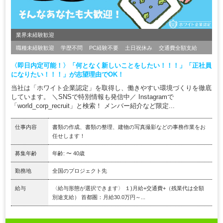
業界未経験歓迎
職種未経験歓迎
学歴不問
PC経験不要
土日祝休み
交通費全額支給
〈即日内定可能！〉「何となく新しいことをしたい！！！」「正社員
になりたい！！！」が志望理由でOK！
当社は「ホワイト企業認定」を取得し、働きやすい環境づくりを徹底
しています。 ＼SNSで特別情報も発信中／ Instagramで
「world_corp_recruit」と検索！ メンバー紹介など限定...
仕事内容
書類の作成、書類の整理、建物の写真撮影などの事務作業をお
任せします！
募集年齢
年齢: 〜 40歳
勤務地
全国のプロジェクト先
給与
〈給与形態が選択できます〉 １)月給+交通費+（残業代は全額
別途支給） 首都圏：月給30.0万円～...