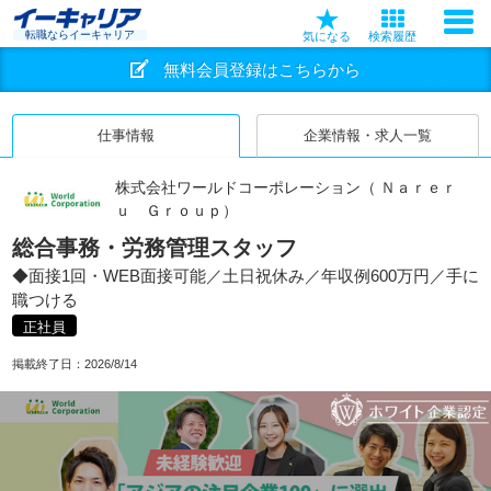
転職ならイーキャリア
気になる
検索履歴
無料会員登録はこちらから
仕事情報
企業情報・求人一覧
株式会社ワールドコーポレーション（ Ｎａｒｅｒ
ｕ Ｇｒｏｕｐ）
総合事務・労務管理スタッフ
◆面接1回・WEB面接可能／土日祝休み／年収例600万円／手に
職つける
正社員
掲載終了日：
2026/8/14