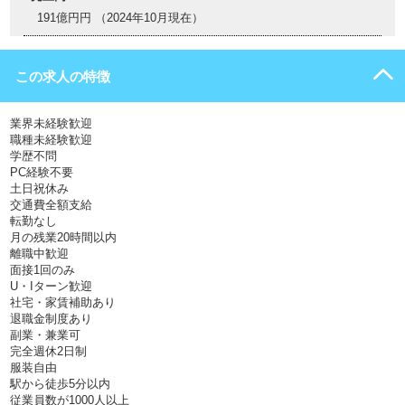
191億円円 （2024年10月現在）
この求人の特徴
業界未経験歓迎
職種未経験歓迎
学歴不問
PC経験不要
土日祝休み
交通費全額支給
転勤なし
月の残業20時間以内
離職中歓迎
面接1回のみ
U・Iターン歓迎
社宅・家賃補助あり
退職金制度あり
副業・兼業可
完全週休2日制
服装自由
駅から徒歩5分以内
従業員数が1000人以上