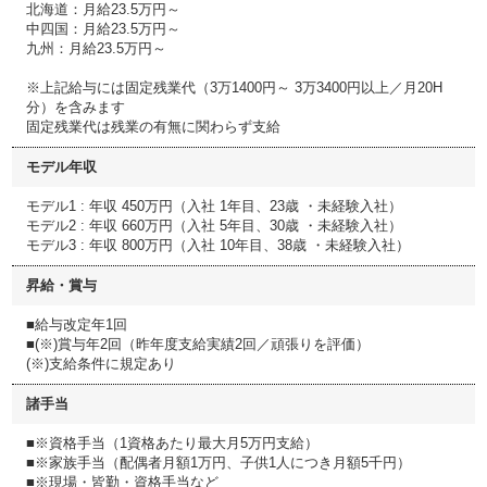
北海道：月給23.5万円～
中四国：月給23.5万円～
九州：月給23.5万円～
※上記給与には固定残業代（3万1400円～ 3万3400円以上／月20H
分）を含みます
固定残業代は残業の有無に関わらず支給
モデル年収
モデル1 : 年収 450万円（入社 1年目、23歳 ・未経験入社）
モデル2 : 年収 660万円（入社 5年目、30歳 ・未経験入社）
モデル3 : 年収 800万円（入社 10年目、38歳 ・未経験入社）
昇給・賞与
■給与改定年1回
■(※)賞与年2回（昨年度支給実績2回／頑張りを評価）
(※)支給条件に規定あり
諸手当
■※資格手当（1資格あたり最大月5万円支給）
■※家族手当（配偶者月額1万円、子供1人につき月額5千円）
■※現場・皆勤・資格手当など