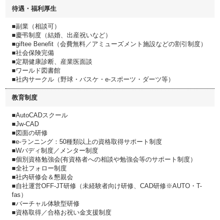
待遇・福利厚生
■副業（相談可）
■慶弔制度（結婚、出産祝いなど）
■giftee Benefit（会費無料／アミューズメント施設などの割引制度）
■社会保険完備
■定期健康診断、産業医面談
■ワールド図書館
■社内サークル（野球・バスケ・e-スポーツ・ダーツ等）
教育制度
■AutoCADスクール
■Jw‐CAD
■図面の研修
■e-ランニング：50種類以上の資格取得サポート制度
■Wバディ制度／メンター制度
■個別資格勉強会(有資格者への相談や勉強会等のサポート制度）
■全社フォロー制度
■社内研修会＆懇親会
■自社運営OFF-JT研修（未経験者向け研修、CAD研修※AUTO・T-
fas）
■バーチャル体験型研修
■資格取得／合格お祝い金支援制度