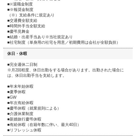
■※退職金制度
■※報奨金制度
（※）支給条件に規定あり
■交通費全額支給
■時間外手当全額支給
■慶弔見舞金
■結婚・出産手当あり※当社規定あり
■社宅制度（単身用の社宅を用意／初期費用は会社が全額負担）
休日・休暇
■完全週休二日制
※月2回程度、休日出勤をする場合があります。出勤された場合に
は、休日出勤手当を支給します。
■年末年始休暇
■夏季休暇
■GW
■年次有給休暇
■慶弔休暇（就業規則による）
■介護休業制度
■新婚旅行慶弔休暇
■有給休暇（在籍年数に伴い、最大40日）
■リフレッシュ休暇