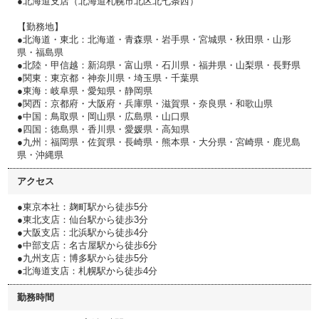
●北海道支店（北海道札幌市北区北七条西）
【勤務地】
●北海道・東北：北海道・青森県・岩手県・宮城県・秋田県・山形
県・福島県
●北陸・甲信越：新潟県・富山県・石川県・福井県・山梨県・長野県
●関東：東京都・神奈川県・埼玉県・千葉県
●東海：岐阜県・愛知県・静岡県
●関西：京都府・大阪府・兵庫県・滋賀県・奈良県・和歌山県
●中国：鳥取県・岡山県・広島県・山口県
●四国：徳島県・香川県・愛媛県・高知県
●九州：福岡県・佐賀県・長崎県・熊本県・大分県・宮崎県・鹿児島
県・沖縄県
アクセス
●東京本社：麹町駅から徒歩5分
●東北支店：仙台駅から徒歩3分
●大阪支店：北浜駅から徒歩4分
●中部支店：名古屋駅から徒歩6分
●九州支店：博多駅から徒歩5分
●北海道支店：札幌駅から徒歩4分
勤務時間