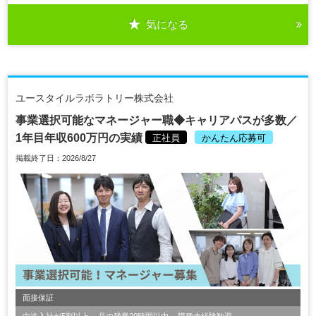
気になる
ユースタイルラボラトリー株式会社
事業選択可能なマネージャー職◆キャリアパスが多数／
1年目年収600万円の実績
正社員
かんたん応募可
掲載終了日：2026/8/27
面接保証
中途入社が5割以上
月の残業20時間以内
職種未経験歓迎