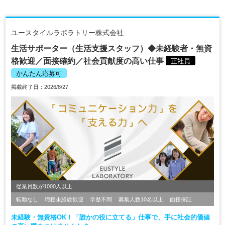
ユースタイルラボラトリー株式会社
生活サポーター（生活支援スタッフ）◆未経験者・無資
格歓迎／面接確約／社会貢献度の高い仕事
正社員
かんたん応募可
掲載終了日：2026/8/27
従業員数が1000人以上
転勤なし
職種未経験歓迎
学歴不問
募集人数10名以上
面接保証
未経験・無資格OK！「誰かの役に立てる」仕事で、手に社会的価値