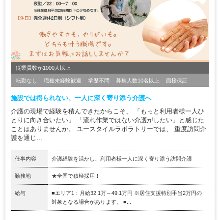
従業員数が1000人以上
転勤なし
職種未経験歓迎
学歴不問
募集人数10名以上
面接保証
施設では得られない、一人に深く寄り添う介護へ
介護の現場で経験を積んできたからこそ、 「もっと利用者様一人ひ
とりに向き合いたい」 「流れ作業ではない介護がしたい」と感じた
ことはありませんか。 ユースタイルラボラトリーでは、 重度訪問介
護を通じ...
仕事内容
介護経験を活かし、利用者様一人に深く寄り添う訪問介護
勤務地
★全国で積極採用！
給与
■エリア1：月給32.1万～49.1万円 ※居住支援特別手当2万円の
対象となる場合があります。 ■...