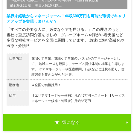
完全週休2日制
募集人数10名以上
業界未経験からマネージャーへ！年収600万円も可能な環境でキャリ
アアップを実現しませんか？
「すべての必要な人に、必要なケアを届ける。」この理念のもと、
当社は重度訪問介護をはじめ、グループホームや障がい者支援など
多様な福祉サービスを全国に展開しています。 急速に進む高齢化や
医療・介護格...
仕事内容
在宅ケア事業、施設ケア事業のいづれかのマネージャーとし
て、 地域ニーズを把握し、サービス提供体制の構築を主導しま
す。 ケアマネージャーや医療機関、行政などと連携を図り、信
頼関係を築きながら 利用者...
勤務地
★全国で積極採用！
給与
【エリアマネージャー候補】月給45万円～スタート 【サービス
マネージャー候補・管理者】月給36万円...
気になる