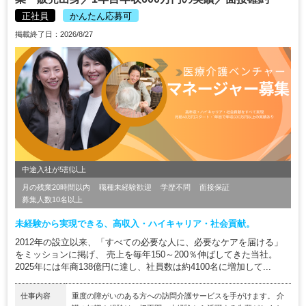
正社員
かんたん応募可
掲載終了日：2026/8/27
中途入社が5割以上
月の残業20時間以内
職種未経験歓迎
学歴不問
面接保証
募集人数10名以上
未経験から実現できる、高収入・ハイキャリア・社会貢献。
2012年の設立以来、「すべての必要な人に、必要なケアを届ける」
をミッションに掲げ、 売上を毎年150～200％伸ばしてきた当社。
2025年には年商138億円に達し、社員数は約4100名に増加して...
仕事内容
重度の障がいのある方への訪問介護サービスを手がけます。 介