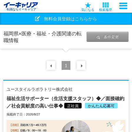
転職ならイーキャリア
気になる
検索履歴
無料会員登録はこちらから
福岡県×医療・福祉・介護関連の転
条件変更
職情報
前の
1
30
件
次の
30
件
ユースタイルラボラトリー株式会社
福祉生活サポーター（生活支援スタッフ）◆／面接確約
／社会貢献度の高い仕事◆
正社員
かんたん応募可
掲載終了日：2026/8/27