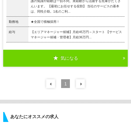
護の知識や経験は一切不問。未経験から活躍する先輩がたくさ
んいます。 【最初にお任せする役割】 当社のサービスの基本
は、同性介助。1名のご利...
勤務地
★全国で積極採用！
給与
【エリアマネージャー候補】月給45万円～スタート 【サービス
マネージャー候補・管理者】月給36万円...
気になる
前の
1
30
件
次の
30
件
あなたにオススメの求人