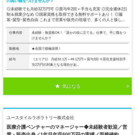
の高い職をつけませんか？
◎未経験でも月給32万円可 ◎賞与年2回＋手当も充実 ◎完全週休2日
制＆残業少なめ ◎国家資格も取得できる無料サポートあり！ ◎服
装･髪型･髪色自由 これまで営業や販売の現場で、多くの人と接し...
仕事内容
未経験・無資格OK！「誰かの役に立てる」仕事で、手に職をつ
けませんか？
勤務地
★全国で積極採用！
給与
《エリア1》 月給32.1万～49.1万円＋賞与2回 ※居住支援特別手
当2万円の対象となる場合があ...
気になる
ユースタイルラボラトリー株式会社
医療介護ベンチャーのマネージャー◆未経験者歓迎／営
業・販売出身／1年目年収600万円の実績／面接確約