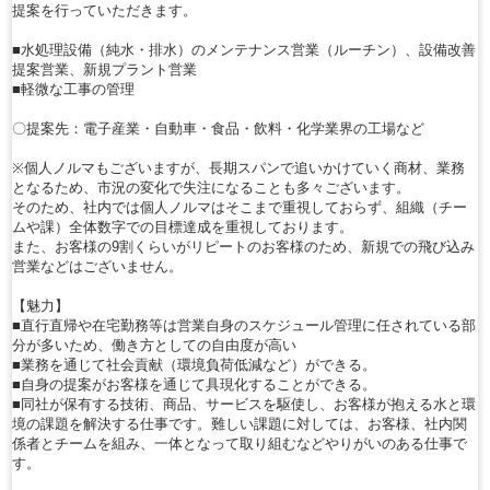
提案を行っていただきます。
■水処理設備（純水・排水）のメンテナンス営業（ルーチン）、設備改善
提案営業、新規プラント営業
■軽微な工事の管理
〇提案先：電子産業・自動車・食品・飲料・化学業界の工場など
※個人ノルマもございますが、長期スパンで追いかけていく商材、業務
となるため、市況の変化で失注になることも多々ございます。
そのため、社内では個人ノルマはそこまで重視しておらず、組織（チー
ムや課）全体数字での目標達成を重視しております。
また、お客様の9割くらいがリピートのお客様のため、新規での飛び込み
営業などはございません。
【魅力】
■直行直帰や在宅勤務等は営業自身のスケジュール管理に任されている部
分が多いため、働き方としての自由度が高い
■業務を通じて社会貢献（環境負荷低減など）ができる。
■自身の提案がお客様を通じて具現化することができる。
■同社が保有する技術、商品、サービスを駆使し、お客様が抱える水と環
境の課題を解決する仕事です。難しい課題に対しては、お客様、社内関
係者とチームを組み、一体となって取り組むなどやりがいのある仕事で
す。