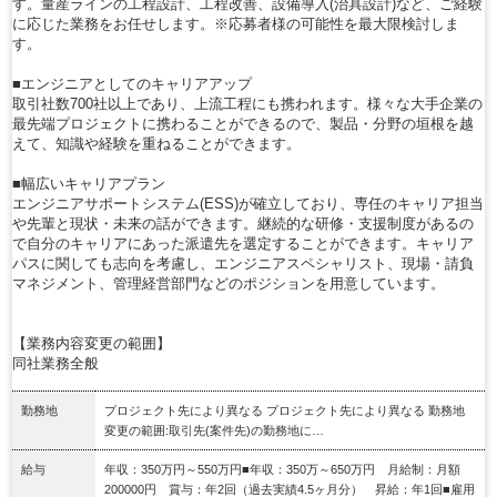
す。量産ラインの工程設計、工程改善、設備導入(治具設計)など、ご経験
に応じた業務をお任せします。※応募者様の可能性を最大限検討しま
す。
■エンジニアとしてのキャリアアップ
取引社数700社以上であり、上流工程にも携われます。様々な大手企業の
最先端プロジェクトに携わることができるので、製品・分野の垣根を越
えて、知識や経験を重ねることができます。
■幅広いキャリアプラン
エンジニアサポートシステム(ESS)が確立しており、専任のキャリア担当
や先輩と現状・未来の話ができます。継続的な研修・支援制度があるの
で自分のキャリアにあった派遣先を選定することができます。キャリア
パスに関しても志向を考慮し、エンジニアスペシャリスト、現場・請負
マネジメント、管理経営部門などのポジションを用意しています。
【業務内容変更の範囲】
同社業務全般
勤務地
プロジェクト先により異なる プロジェクト先により異なる 勤務地
変更の範囲:取引先(案件先)の勤務地に…
給与
年収：350万円～550万円■年収：350万～650万円 月給制：月額
200000円 賞与：年2回（過去実績4.5ヶ月分） 昇給：年1回■雇用