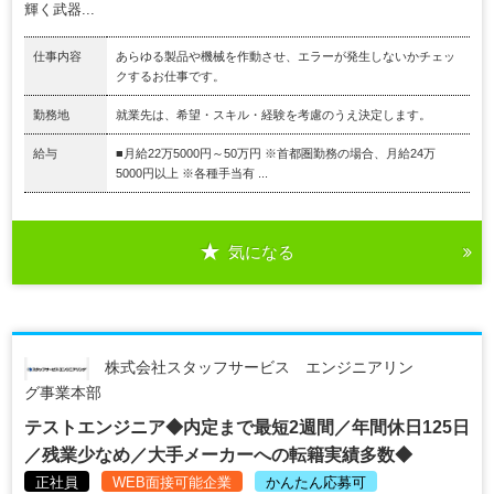
輝く武器...
仕事内容
あらゆる製品や機械を作動させ、エラーが発生しないかチェッ
クするお仕事です。
勤務地
就業先は、希望・スキル・経験を考慮のうえ決定します。
給与
■月給22万5000円～50万円 ※首都圏勤務の場合、月給24万
5000円以上 ※各種手当有 ...
気になる
株式会社スタッフサービス エンジニアリン
グ事業本部
テストエンジニア◆内定まで最短2週間／年間休日125日
／残業少なめ／大手メーカーへの転籍実績多数◆
正社員
WEB面接可能企業
かんたん応募可