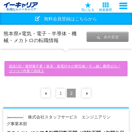
転職ならイーキャリア
気になる
検索履歴
無料会員登録はこちらから
熊本県×電気・電子・半導体・機
条件変更
械・メカトロの転職情報
面談1回／履歴書不要！家具・家電付きの寮完備／引っ越し費用ゼロ／
コツコツ作業で高収入
前の
1
30
2
件
次の
30
件
株式会社スタッフサービス エンジニアリン
グ事業本部