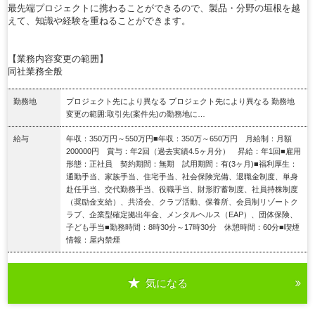
最先端プロジェクトに携わることができるので、製品・分野の垣根を越
えて、知識や経験を重ねることができます。
【業務内容変更の範囲】
同社業務全般
勤務地
プロジェクト先により異なる プロジェクト先により異なる 勤務地
変更の範囲:取引先(案件先)の勤務地に…
給与
年収：350万円～550万円■年収：350万～650万円 月給制：月額
200000円 賞与：年2回（過去実績4.5ヶ月分） 昇給：年1回■雇用
形態：正社員 契約期間：無期 試用期間：有(3ヶ月)■福利厚生：
通勤手当、家族手当、住宅手当、社会保険完備、退職金制度、単身
赴任手当、交代勤務手当、役職手当、財形貯蓄制度、社員持株制度
（奨励金支給）、共済会、クラブ活動、保養所、会員制リゾートク
ラブ、企業型確定拠出年金、メンタルヘルス（EAP）、団体保険、
子ども手当■勤務時間：8時30分～17時30分 休憩時間：60分■喫煙
情報：屋内禁煙
気になる
詳細を見る