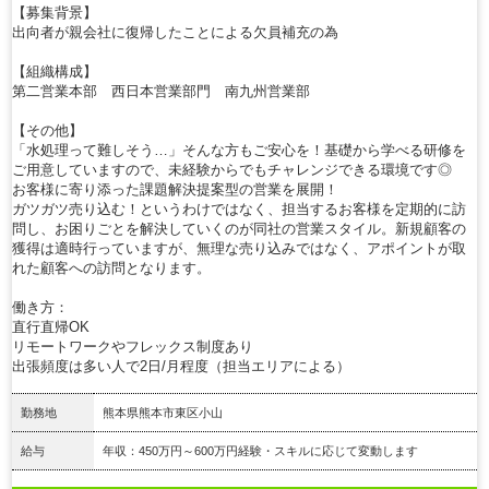
【募集背景】
出向者が親会社に復帰したことによる欠員補充の為
【組織構成】
第二営業本部 西日本営業部門 南九州営業部
【その他】
「水処理って難しそう…」そんな方もご安心を！基礎から学べる研修を
ご用意していますので、未経験からでもチャレンジできる環境です◎
お客様に寄り添った課題解決提案型の営業を展開！
ガツガツ売り込む！というわけではなく、担当するお客様を定期的に訪
問し、お困りごとを解決していくのが同社の営業スタイル。新規顧客の
獲得は適時行っていますが、無理な売り込みではなく、アポイントが取
れた顧客への訪問となります。
働き方：
直行直帰OK
リモートワークやフレックス制度あり
出張頻度は多い人で2日/月程度（担当エリアによる）
勤務地
熊本県熊本市東区小山
給与
年収：450万円～600万円経験・スキルに応じて変動します