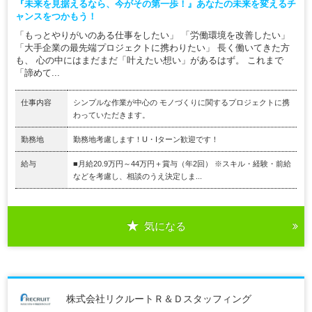
『未来を見据えるなら、今がその第一歩！』あなたの未来を変えるチ
ャンスをつかもう！
「もっとやりがいのある仕事をしたい」 「労働環境を改善したい」
「大手企業の最先端プロジェクトに携わりたい」 長く働いてきた方
も、 心の中にはまだまだ「叶えたい想い」があるはず。 これまで
「諦めて...
仕事内容
シンプルな作業が中心の モノづくりに関するプロジェクトに携
わっていただきます。
勤務地
勤務地考慮します！U・Iターン歓迎です！
給与
■月給20.9万円～44万円＋賞与（年2回） ※スキル・経験・前給
などを考慮し、相談のうえ決定しま...
気になる
株式会社リクルートＲ＆Ｄスタッフィング