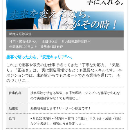
職種未経験歓迎
社宅・家賃補助あり
土日祝休み
月の残業20時間以内
年間休日120日以上
業界未経験歓迎
接客で培った力を、“安定キャリア”へ。
これまで接客や販売のお仕事で培ってきた「丁寧な対応力」「気配
り」「正確さ」は、 実は製造現場でもとても重要なスキルです。 本
ポジションでは、未経験からでもスタートできる業務を通じて、 も
のづくりに...
仕事内容
接客経験が活きる製造・在庫管理職！シンプルな作業が中心な
ので実務経験がなくても問題なし！
勤務地
勤務地考慮します！U・Iターン歓迎です！
給与
■月給20.9万円～44万円＋賞与（年2回） ※スキル・経験・前給
などを考慮し、相談のうえ決定しま...