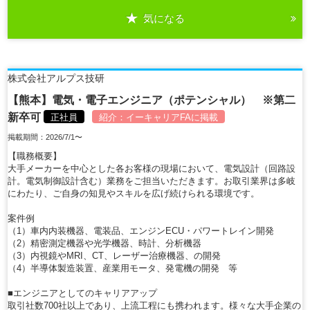
気になる
詳細を見る
株式会社アルプス技研
【熊本】電気・電子エンジニア（ポテンシャル） ※第二
新卒可
正社員
紹介：
イーキャリアFA
に掲載
掲載期間：2026/7/1〜
【職務概要】
大手メーカーを中心とした各お客様の現場において、電気設計（回路設
計。電気制御設計含む）業務をご担当いただきます。お取引業界は多岐
にわたり、ご自身の知見やスキルを広げ続けられる環境です。
案件例
（1）車内内装機器、電装品、エンジンECU・パワートレイン開発
（2）精密測定機器や光学機器、時計、分析機器
（3）内視鏡やMRI、CT、レーザー治療機器、の開発
（4）半導体製造装置、産業用モータ、発電機の開発 等
■エンジニアとしてのキャリアアップ
取引社数700社以上であり、上流工程にも携われます。様々な大手企業の