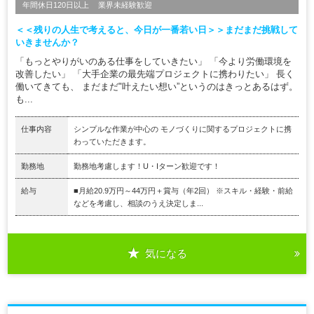
年間休日120日以上
業界未経験歓迎
＜＜残りの人生で考えると、今日が一番若い日＞＞まだまだ挑戦して
いきませんか？
「もっとやりがいのある仕事をしていきたい」 「今より労働環境を
改善したい」 「大手企業の最先端プロジェクトに携わりたい」 長く
働いてきても、 まだまだ"叶えたい想い”というのはきっとあるはず。
も...
仕事内容
シンプルな作業が中心の モノづくりに関するプロジェクトに携
わっていただきます。
勤務地
勤務地考慮します！U・Iターン歓迎です！
給与
■月給20.9万円～44万円＋賞与（年2回） ※スキル・経験・前給
などを考慮し、相談のうえ決定しま...
気になる