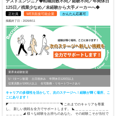
テストエンジニア◆転職回数不問／経験不問／年間休日
125日／残業少なめ／未経験から大手メーカーへ◆
正社員
WEB面接可能企業
かんたん応募可
掲載終了日：2026/8/11
業界未経験歓迎
U・Iターン歓迎
土日祝休み
年間休日120日以上
従業員数が1000人以上
在宅勤務・リモートワークあり
キャリアの多様性を活かして、次のステージへ！経験が輝く場所、こ
こにあります！
◤￣￣￣￣￣￣￣￣￣￣￣￣￣￣￣◥ これまでのキャリアを尊重
し、 新しい挑戦を全力でサポートします。 ◣＿＿＿＿＿＿＿＿＿＿
＿＿＿＿＿◢ 様々な経験をお持ちのあなた。 その経験こそが当社で