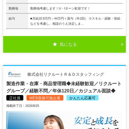
勤務地
勤務地考慮します！U・Iターン歓迎です！
給与
■月給20.9万円～44万円＋賞与（年2回） ※スキル・経験・前給
などを考慮し、相談のうえ決定しま...
気になる
株式会社リクルートＲ＆Ｄスタッフィング
製造作業・在庫・商品管理職◆未経験歓迎／リクルート
グループ／経験不問／年休120日／カジュアル面談◆
正社員
WEB面接可能企業
かんたん応募可
掲載終了日：2026/8/25