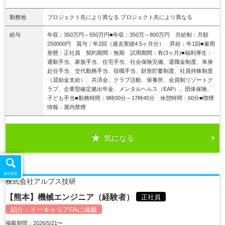
勤務地
プロジェクト先により異なる プロジェクト先により異なる
給与
年収：350万円～550万円■年収：350万～800万円 月給制：月額
250000円 賞与：年2回（過去実績4.5ヶ月分） 昇給：年1回■雇用
形態：正社員 契約期間：無期 試用期間：有(3ヶ月)■福利厚生：
通勤手当、家族手当、住宅手当、社会保険完備、退職金制度、単身
赴任手当、交代勤務手当、役職手当、財形貯蓄制度、社員持株制度
（奨励金支給）、共済会、クラブ活動、保養所、会員制リゾートク
ラブ、企業型確定拠出年金、メンタルヘルス（EAP）、団体保険、
子ども手当■勤務時間：9時00分～17時45分 休憩時間：60分■喫煙
情報：屋内禁煙
気になる
詳細を見る
条件変更
株式会社アルプス技研
【熊本】機械エンジニア（経験者）
正社員
紹介：
イーキャリアFA
に掲載
掲載期間：2026/5/21〜