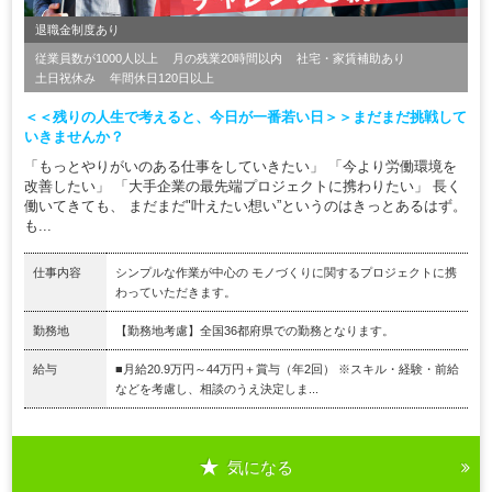
退職金制度あり
従業員数が1000人以上
月の残業20時間以内
社宅・家賃補助あり
土日祝休み
年間休日120日以上
＜＜残りの人生で考えると、今日が一番若い日＞＞まだまだ挑戦して
いきませんか？
「もっとやりがいのある仕事をしていきたい」 「今より労働環境を
改善したい」 「大手企業の最先端プロジェクトに携わりたい」 長く
働いてきても、 まだまだ"叶えたい想い”というのはきっとあるはず。
も...
仕事内容
シンプルな作業が中心の モノづくりに関するプロジェクトに携
わっていただきます。
勤務地
【勤務地考慮】全国36都府県での勤務となります。
給与
■月給20.9万円～44万円＋賞与（年2回） ※スキル・経験・前給
などを考慮し、相談のうえ決定しま...
気になる