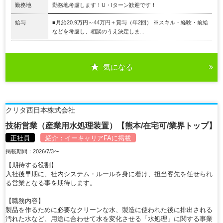
勤務地
勤務地考慮します！U・Iターン歓迎です！
給与
■月給20.9万円～44万円＋賞与（年2回） ※スキル・経験・前給
などを考慮し、相談のうえ決定しま...
気になる
クリタ西日本株式会社
技術営業（産業用水処理装置）【熊本/在宅可/業界トップ】
正社員
紹介：
イーキャリアFA
に掲載
掲載期間：2026/7/3〜
【期待する役割】
入社後早期に、社内システム・ルールを身に着け、担当客先を任せられ
る営業となる事を期待します。
【職務内容】
製品を作るために必要なクリーンな水、製造に使われた後に排出される
汚れた水など、用途に合わせて水を変化させる「水処理」に関する事業