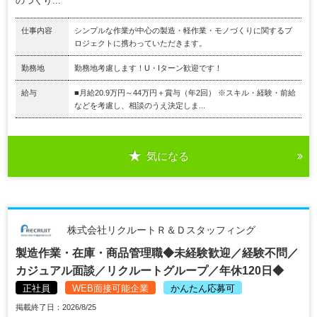
のづくり...
仕事内容
シンプルな作業が中心の製造・軽作業・モノづくりに関するプ
ロジェクトに携わっていただきます。
勤務地
勤務地考慮します！U・Iターン歓迎です！
給与
■月給20.9万円～44万円＋賞与（年2回） ※スキル・経験・前給
などを考慮し、相談のうえ決定しま...
気になる
株式会社リクルートＲ＆Ｄスタッフィング
製造作業・在庫・商品管理職◆未経験歓迎／経験不問／
カジュアル面談／リクルートグループ／年休120日◆
正社員
WEB面接可能企業
かんたん応募可
掲載終了日：2026/8/25