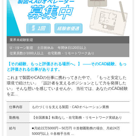
業界未経験歓迎
U・Iターン歓迎
土日祝休み
年間休日120日以上
従業員数が1000人以上
在宅勤務・リモートワークあり
【その経験、もっと評価される場所へ。】 ――そのCAD経験、もっ
と評価される仕事があります。
これまで製図やCADの仕事に携わってきた中で、 「もっと安定した
環境で続けたい」 「設計者を支えるポジションとして力を発揮した
い」 そんな想いを感じていませんか。 当社では、あなたのCAD経験
を正...
仕事内容
ものづくりを支える製図・CADオペレーション業務
勤務地
【全国募集】転勤なし・在宅勤務・リモートワーク実績あり
給与
■月給22万5000円～50万円 ※首都圏勤務の場合、月給24万
5000円以上 ※各種手当有 ...