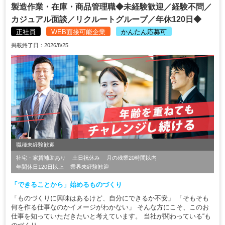
製造作業・在庫・商品管理職◆未経験歓迎／経験不問／
カジュアル面談／リクルートグループ／年休120日◆
正社員
WEB面接可能企業
かんたん応募可
掲載終了日：2026/8/25
職種未経験歓迎
社宅・家賃補助あり
土日祝休み
月の残業20時間以内
年間休日120日以上
業界未経験歓迎
「できることから」始めるものづくり
「ものづくりに興味はあるけど、自分にできるか不安」 「そもそも
何を作る仕事なのかイメージがわかない」 そんな方にこそ、このお
仕事を知っていただきたいと考えています。 当社が関わっている“も