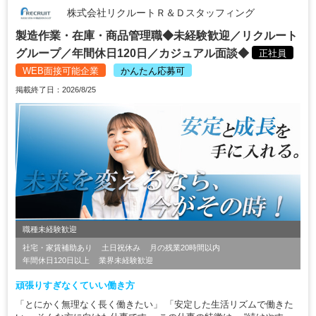
株式会社リクルートＲ＆Ｄスタッフィング
製造作業・在庫・商品管理職◆未経験歓迎／リクルート
グループ／年間休日120日／カジュアル面談◆
正社員
WEB面接可能企業
かんたん応募可
掲載終了日：2026/8/25
職種未経験歓迎
社宅・家賃補助あり
土日祝休み
月の残業20時間以内
年間休日120日以上
業界未経験歓迎
頑張りすぎなくていい働き方
「とにかく無理なく長く働きたい」 「安定した生活リズムで働きた