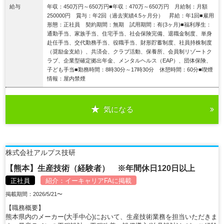
給与
年収：450万円～650万円■年収：470万～650万円 月給制：月額
250000円 賞与：年2回（過去実績4.5ヶ月分） 昇給：年1回■雇用
形態：正社員 契約期間：無期 試用期間：有(3ヶ月)■福利厚生：
通勤手当、家族手当、住宅手当、社会保険完備、退職金制度、単身
赴任手当、交代勤務手当、役職手当、財形貯蓄制度、社員持株制度
（奨励金支給）、共済会、クラブ活動、保養所、会員制リゾートク
ラブ、企業型確定拠出年金、メンタルヘルス（EAP）、団体保険、
子ども手当■勤務時間：8時30分～17時30分 休憩時間：60分■喫煙
情報：屋内禁煙
気になる
詳細を見る
株式会社アルプス技研
【熊本】生産技術（経験者） ※年間休日120日以上
正社員
紹介：
イーキャリアFA
に掲載
掲載期間：2026/5/21〜
【職務概要】
熊本県内のメーカー(大手中心)において、生産技術業務を担当いただきま