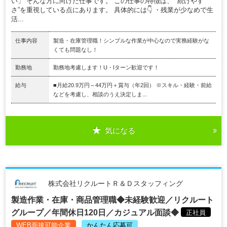
い」 そんな方に向けた仕事です。 この仕事の特徴は、 “続けやす
さ”を重視している点にあります。 具体的には👇 ・残業が少なめで生
活...
仕事内容
製造・在庫管理職！シンプルな作業が中心なので実務経験がな
くても問題なし！
勤務地
勤務地考慮します！U・Iターン歓迎です！
給与
■月給20.9万円～44万円＋賞与（年2回） ※スキル・経験・前給
などを考慮し、相談のうえ決定しま...
気になる
株式会社リクルートＲ＆Ｄスタッフィング
製造作業・在庫・商品管理職◆未経験歓迎／リクルート
グループ／年間休日120日／カジュアル面談◆
正社員
WEB面接可能企業
かんたん応募可