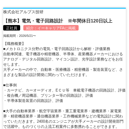
株式会社アルプス技研
【熊本】電気・電子回路設計 ※年間休日120日以上
正社員
紹介：
イーキャリアFA
に掲載
掲載期間：2026/5/21〜
【職務概要】
■メカトロニクス分野の電気・電子回路設計から解析・評価業務
自動車関連、電子機器や精密機器、半導体、産業機器メーカーにおける
アナログ・デジタル回路設計、マイコン設計、光学設計業務などをお任
せします。
大手メーカーの中で、自動車・医療機器・精密機器・製造装置など、さ
まざまな製品の設計開発に関わっていただけます。
■仕事例
・カーナビ、カーオーディオ、EＣＵ等 車載電子機器の回路設計、評価
・複合機／周辺機器、プリンター等の回路設計、評価
・半導体製造装置の回路設計、評価
■大手の自動車業界・航空宇宙業界・重工重電業界・建機業界・家電業
界・精密機器業界・通信機器業界・工作機械業界などの電気設計に関わ
っていただきます。2400名のエンジニアが大手メーカーの設計開発部門
で活躍中。ものづくりの上流工程案件に多数携わることができます。