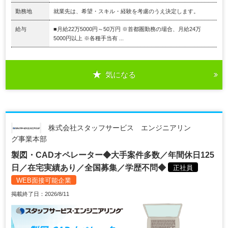
勤務地
就業先は、希望・スキル・経験を考慮のうえ決定します。
給与
■月給22万5000円～50万円 ※首都圏勤務の場合、月給24万
5000円以上 ※各種手当有 ...
気になる
株式会社スタッフサービス エンジニアリン
グ事業本部
製図・CADオペレーター◆大手案件多数／年間休日125
日／在宅実績あり／全国募集／学歴不問◆
正社員
WEB面接可能企業
掲載終了日：2026/8/11