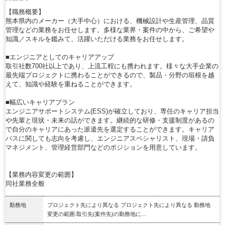
【職務概要】
熊本県内のメーカー（大手中心）における、機械設計や生産管理、品質
管理などの業務をお任せします。多様な業界・案件の中から、ご希望や
知識／スキルを鑑みて、活躍いただける業務をお任せします。
■エンジニアとしてのキャリアアップ
取引社数700社以上であり、上流工程にも携われます。様々な大手企業の
最先端プロジェクトに携わることができるので、製品・分野の垣根を越
えて、知識や経験を重ねることができます。
■幅広いキャリアプラン
エンジニアサポートシステム(ESS)が確立しており、専任のキャリア担当
や先輩と現状・未来の話ができます。継続的な研修・支援制度があるの
で自分のキャリアにあった派遣先を選定することができます。キャリア
パスに関しても志向を考慮し、エンジニアスペシャリスト、現場・請負
マネジメント、管理経営部門などのポジションを用意しています。
【業務内容変更の範囲】
同社業務全般
勤務地
プロジェクト先により異なる プロジェクト先により異なる 勤務地
変更の範囲:取引先(案件先)の勤務地に…