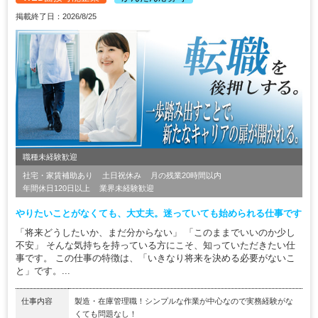
掲載終了日：2026/8/25
職種未経験歓迎
社宅・家賃補助あり
土日祝休み
月の残業20時間以内
年間休日120日以上
業界未経験歓迎
やりたいことがなくても、大丈夫。迷っていても始められる仕事です
「将来どうしたいか、まだ分からない」 「このままでいいのか少し
不安」 そんな気持ちを持っている方にこそ、知っていただきたい仕
事です。 この仕事の特徴は、「いきなり将来を決める必要がないこ
と」です。...
仕事内容
製造・在庫管理職！シンプルな作業が中心なので実務経験がな
くても問題なし！