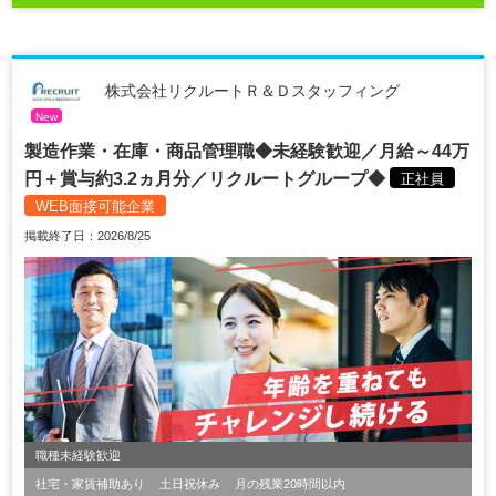
株式会社リクルートＲ＆Ｄスタッフィング
New
製造作業・在庫・商品管理職◆未経験歓迎／月給～44万
円＋賞与約3.2ヵ月分／リクルートグループ◆
正社員
WEB面接可能企業
掲載終了日：2026/8/25
職種未経験歓迎
社宅・家賃補助あり
土日祝休み
月の残業20時間以内