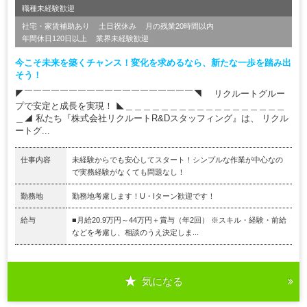
職種未経験歓迎
社宅・家賃補助あり
土日祝休み
月の残業20時間以内
年間休日120日以上
業界未経験歓迎
今こそ未来を築くチャンス！変化を求めるなら、新たな一歩を踏み出
そう！
◤￣￣￣￣￣￣￣￣￣￣￣￣￣￣￣￣￣￣￣◥ リクルートグルー
プで安定と成長を実現！ ◣＿＿＿＿＿＿＿＿＿＿＿＿＿＿＿＿＿＿
＿◢ 私たち『株式会社リクルートR&Dスタッフィング』は、 リクル
ートグ...
仕事内容
未経験からでも安心してスタート！シンプルな作業が中心なの
で実務経験がなくても問題なし！
勤務地
勤務地考慮します！U・Iターン歓迎です！
給与
■月給20.9万円～44万円＋賞与（年2回） ※スキル・経験・前給
などを考慮し、相談のうえ決定しま...
気になる