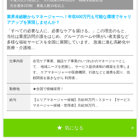
完全週休2日制
募集人数10名以上
業界未経験からマネージャーへ！年収600万円も可能な環境でキャリ
アアップを実現しませんか？
「すべての必要な人に、必要なケアを届ける。」この理念のもと、
当社は重度訪問介護をはじめ、グループホームや障がい者支援など
多様な福祉サービスを全国に展開しています。 急速に進む高齢化や
医療・介護格...
仕事内容
在宅ケア事業、施設ケア事業のいづれかのマネージャーとし
て、 地域ニーズを把握し、サービス提供体制の構築を主導しま
す。 ケアマネージャーや医療機関、行政などと連携を図り、信
頼関係を築きながら 利用者...
勤務地
★全国で積極採用！
給与
【エリアマネージャー候補】月給45万円～スタート 【サービス
マネージャー候補・管理者】月給36万円...
気になる