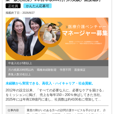
正社員
かんたん応募可
掲載終了日：2026/8/27
中途入社が5割以上
月の残業20時間以内
職種未経験歓迎
学歴不問
面接保証
募集人数10名以上
未経験から実現できる、高収入・ハイキャリア・社会貢献。
2012年の設立以来、「すべての必要な人に、必要なケアを届ける」
をミッションに掲げ、 売上を毎年150～200％伸ばしてきた当社。
2025年には年商138億円に達し、社員数は約4100名に増加して...
仕事内容
重度の障がいのある方への訪問介護サービスを手がけます。 介