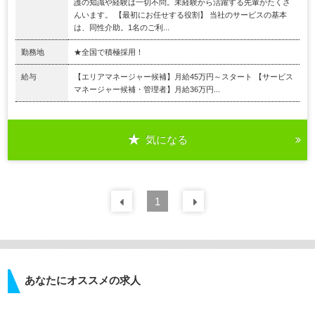
護の知識や経験は一切不問。未経験から活躍する先輩がたくさ
んいます。 【最初にお任せする役割】 当社のサービスの基本
は、同性介助。1名のご利...
勤務地
★全国で積極採用！
給与
【エリアマネージャー候補】月給45万円～スタート 【サービス
マネージャー候補・管理者】月給36万円...
気になる
前の
1
30
件
次の
30
件
あなたにオススメの求人