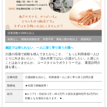
従業員数が1000人以上
転勤なし
職種未経験歓迎
学歴不問
募集人数10名以上
面接保証
施設では得られない、一人に深く寄り添う介護へ
介護の現場で経験を積んできたからこそ、 「もっと利用者様一人ひ
とりに向き合いたい」 「流れ作業ではない介護がしたい」と感じた
ことはありませんか。 ユースタイルラボラトリーでは、 重度訪問介
護を通じ...
仕事内容
介護経験を活かし、利用者様一人に深く寄り添う訪問介護
勤務地
★全国で積極採用！
給与
■エリア1：月給32.1万～49.1万円 ※居住支援特別手当2万円の
対象となる場合があります。 ■...