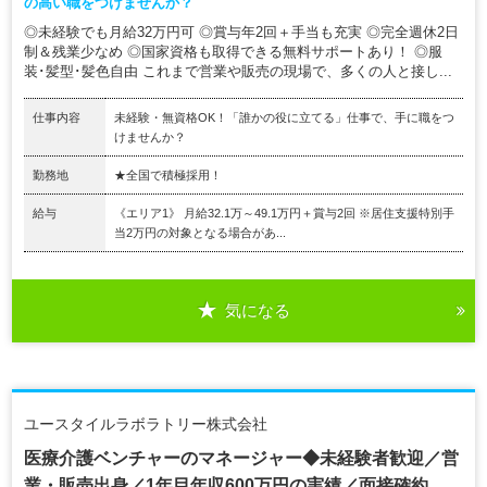
の高い職をつけませんか？
◎未経験でも月給32万円可 ◎賞与年2回＋手当も充実 ◎完全週休2日
制＆残業少なめ ◎国家資格も取得できる無料サポートあり！ ◎服
装･髪型･髪色自由 これまで営業や販売の現場で、多くの人と接し...
仕事内容
未経験・無資格OK！「誰かの役に立てる」仕事で、手に職をつ
けませんか？
勤務地
★全国で積極採用！
給与
《エリア1》 月給32.1万～49.1万円＋賞与2回 ※居住支援特別手
当2万円の対象となる場合があ...
気になる
ユースタイルラボラトリー株式会社
医療介護ベンチャーのマネージャー◆未経験者歓迎／営
業・販売出身／1年目年収600万円の実績／面接確約