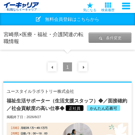
転職ならイーキャリア
気になる
検索履歴
無料会員登録はこちらから
宮崎県×医療・福祉・介護関連の転
条件変更
職情報
前の
1
30
件
次の
30
件
ユースタイルラボラトリー株式会社
福祉生活サポーター（生活支援スタッフ）◆／面接確約
／社会貢献度の高い仕事◆
正社員
かんたん応募可
掲載終了日：2026/8/27