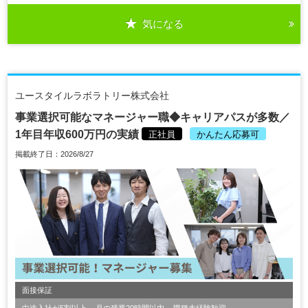
気になる
ユースタイルラボラトリー株式会社
事業選択可能なマネージャー職◆キャリアパスが多数／
1年目年収600万円の実績
正社員
かんたん応募可
掲載終了日：2026/8/27
面接保証
中途入社が5割以上
月の残業20時間以内
職種未経験歓迎