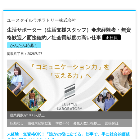
ユースタイルラボラトリー株式会社
生活サポーター（生活支援スタッフ）◆未経験者・無資
格歓迎／面接確約／社会貢献度の高い仕事
正社員
かんたん応募可
掲載終了日：2026/8/27
従業員数が1000人以上
転勤なし
職種未経験歓迎
学歴不問
募集人数10名以上
面接保証
未経験・無資格OK！「誰かの役に立てる」仕事で、手に社会的価値