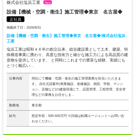
株式会社塩浜工業
New
設備【機械・空調・衛生】施工管理◆東京 名古屋◆
正社員
掲載終了日：2026/8/31
設備【機械・空調・衛生】施工管理◆東京 名古屋◆/株式会社塩浜
工業
塩浜工業は昭和４６年の創立以来、総合建設業として土木、建築、特
殊構造事業に携わり、高度な技術力と確かな施工力による高品質の建
造物を提供しています。 と同時にこれまでの豊富な経験、実績にも
とづく幅広い...
仕事内容
同社にて機械・空調・衛生の施工管理業務を担当いただきま
す。 自社元請案件(商業施設、老健施設、病院、学校、マンシ
ョン、店舗など)の建築現場にて、品質管理、工程管理、安全管
理などの業務をお任せしま...
勤務地
東京都
給与
想定年収：500-600万円 ※詳細は転職エージェントへお問い合
わせください。