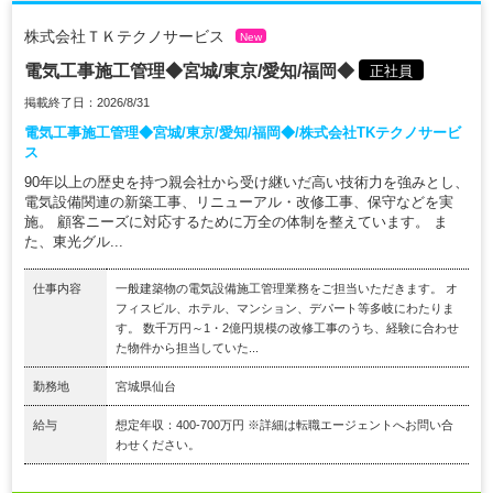
株式会社ＴＫテクノサービス
New
電気工事施工管理◆宮城/東京/愛知/福岡◆
正社員
掲載終了日：2026/8/31
電気工事施工管理◆宮城/東京/愛知/福岡◆/株式会社TKテクノサービ
ス
90年以上の歴史を持つ親会社から受け継いだ高い技術力を強みとし、
電気設備関連の新築工事、リニューアル・改修工事、保守などを実
施。 顧客ニーズに対応するために万全の体制を整えています。 ま
た、東光グル...
仕事内容
一般建築物の電気設備施工管理業務をご担当いただきます。 オ
フィスビル、ホテル、マンション、デパート等多岐にわたりま
す。 数千万円～1・2億円規模の改修工事のうち、経験に合わせ
た物件から担当していた...
勤務地
宮城県仙台
給与
想定年収：400-700万円 ※詳細は転職エージェントへお問い合
わせください。