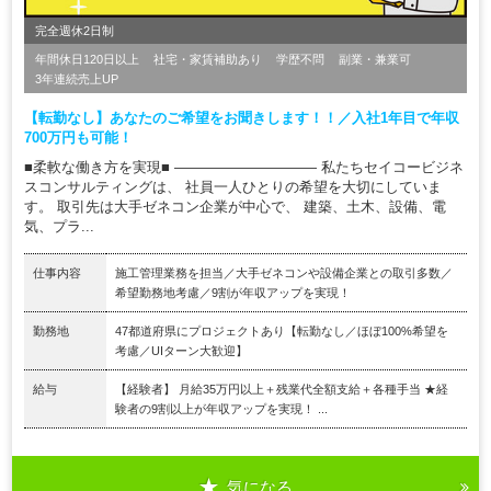
完全週休2日制
年間休日120日以上
社宅・家賃補助あり
学歴不問
副業・兼業可
3年連続売上UP
【転勤なし】あなたのご希望をお聞きします！！／入社1年目で年収
700万円も可能！
■柔軟な働き方を実現■ ―――――――――― 私たちセイコービジネ
スコンサルティングは、 社員一人ひとりの希望を大切にしていま
す。 取引先は大手ゼネコン企業が中心で、 建築、土木、設備、電
気、プラ...
仕事内容
施工管理業務を担当／大手ゼネコンや設備企業との取引多数／
希望勤務地考慮／9割が年収アップを実現！
勤務地
47都道府県にプロジェクトあり【転勤なし／ほぼ100%希望を
考慮／UIターン大歓迎】
給与
【経験者】 月給35万円以上＋残業代全額支給＋各種手当 ★経
験者の9割以上が年収アップを実現！ ...
気になる