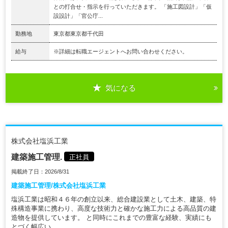
との打合せ・指示を行っていただきます。 「施工図設計」「仮
設設計」「官公庁...
勤務地
東京都東京都千代田
給与
※詳細は転職エージェントへお問い合わせください。
気になる
株式会社塩浜工業
建築施工管理.
正社員
掲載終了日：2026/8/31
建築施工管理/株式会社塩浜工業
塩浜工業は昭和４６年の創立以来、総合建設業として土木、建築、特
殊構造事業に携わり、高度な技術力と確かな施工力による高品質の建
造物を提供しています。 と同時にこれまでの豊富な経験、実績にも
とづく幅広い...