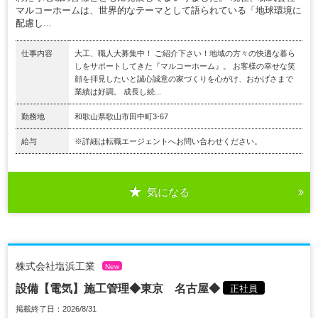
マルコーホームは、世界的なテーマとして語られている「地球環境に
配慮し...
仕事内容
大工、職人大募集中！ ご紹介下さい！地域の方々の快適な暮ら
しをサポートしてきた『マルコーホーム』。 お客様の幸せな笑
顔を拝見したいと誠心誠意の家づくりを心がけ、おかげさまで
業績は好調。 成長し続...
勤務地
和歌山県歌山市田中町3-67
給与
※詳細は転職エージェントへお問い合わせください。
気になる
株式会社塩浜工業
New
設備【電気】施工管理◆東京 名古屋◆
正社員
掲載終了日：2026/8/31