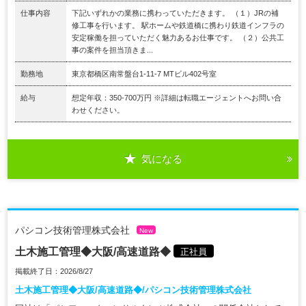
仕事内容
下記いずれかの業務に携わっていただきます。 （１）JRの補
修工事を行います。 駅ホームや鉄道橋に携わり鉄道インフラの
安定稼働を担っていただく魅力あるお仕事です。 （２）公共工
事の案件を担当頂きま...
勤務地
東京都橋区南常盤台1-11-7 MTビル402号室
給与
想定年収：350-700万円 ※詳細は転職エージェントへお問い合
わせください。
気になる
パシコン技術管理株式会社
New
土木施工管理◆大阪/高速道路◆
正社員
掲載終了日：2026/8/27
土木施工管理◆大阪/高速道路◆/パシコン技術管理株式会社