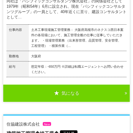
同社は「パシフィックコンサルタンツ株式会社」の関係会社として
1979年（昭和54年）6月に設立され、現在「パシフィックコンサルタ
ンツグループ」の一員として、40年近くに亘り、建設コンサルタント
として...
仕事内容
土木工事現場施工管理業務： 大阪府高槻市のネクスコ西日本案
件の各現場において、施工管理全般の仕事に従事していただき
ます。 ・現場管理業務 （出来形管理、品質管理、安全管理、
工程管理） ・積算作業（...
勤務地
大阪府
給与
想定年収：-650万円 ※詳細は転職エージェントへお問い合わせ
ください。
気になる
住協建設株式会社
New