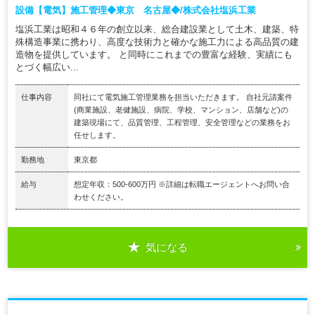
設備【電気】施工管理◆東京 名古屋◆/株式会社塩浜工業
塩浜工業は昭和４６年の創立以来、総合建設業として土木、建築、特
殊構造事業に携わり、高度な技術力と確かな施工力による高品質の建
造物を提供しています。 と同時にこれまでの豊富な経験、実績にも
とづく幅広い...
仕事内容
同社にて電気施工管理業務を担当いただきます。 自社元請案件
(商業施設、老健施設、病院、学校、マンション、店舗など)の
建築現場にて、品質管理、工程管理、安全管理などの業務をお
任せします。
勤務地
東京都
給与
想定年収：500-600万円 ※詳細は転職エージェントへお問い合
わせください。
気になる