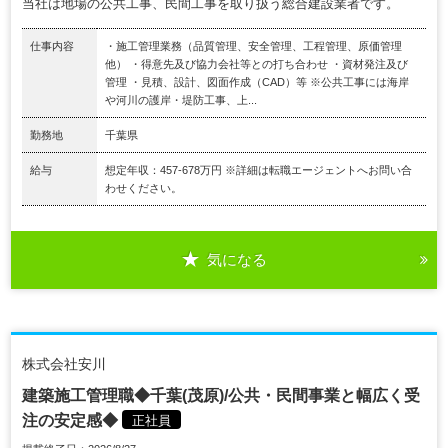
当社は地場の公共工事、民間工事を取り扱う総合建設業者です。
仕事内容
・施工管理業務（品質管理、安全管理、工程管理、原価管理
他） ・得意先及び協力会社等との打ち合わせ ・資材発注及び
管理 ・見積、設計、図面作成（CAD）等 ※公共工事には海岸
や河川の護岸・堤防工事、上...
勤務地
千葉県
給与
想定年収：457-678万円 ※詳細は転職エージェントへお問い合
わせください。
気になる
株式会社安川
建築施工管理職◆千葉(茂原)/公共・民間事業と幅広く受
注の安定感◆
正社員