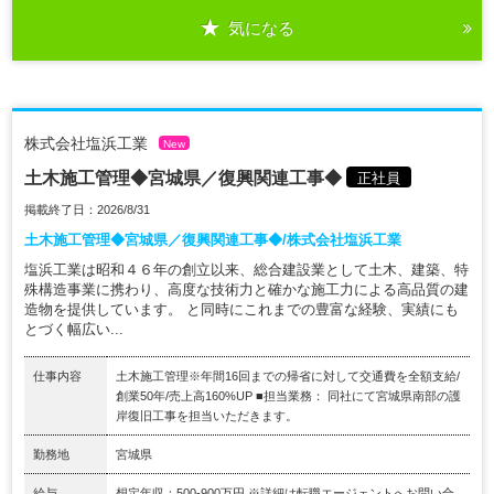
気になる
株式会社塩浜工業
New
土木施工管理◆宮城県／復興関連工事◆
正社員
掲載終了日：2026/8/31
土木施工管理◆宮城県／復興関連工事◆/株式会社塩浜工業
塩浜工業は昭和４６年の創立以来、総合建設業として土木、建築、特
殊構造事業に携わり、高度な技術力と確かな施工力による高品質の建
造物を提供しています。 と同時にこれまでの豊富な経験、実績にも
とづく幅広い...
仕事内容
土木施工管理※年間16回までの帰省に対して交通費を全額支給/
創業50年/売上高160%UP ■担当業務： 同社にて宮城県南部の護
岸復旧工事を担当いただきます。
勤務地
宮城県
給与
想定年収：500-900万円 ※詳細は転職エージェントへお問い合