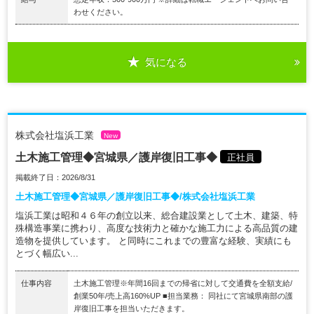
わせください。
気になる
株式会社塩浜工業
New
土木施工管理◆宮城県／護岸復旧工事◆
正社員
掲載終了日：2026/8/31
土木施工管理◆宮城県／護岸復旧工事◆/株式会社塩浜工業
塩浜工業は昭和４６年の創立以来、総合建設業として土木、建築、特
殊構造事業に携わり、高度な技術力と確かな施工力による高品質の建
造物を提供しています。 と同時にこれまでの豊富な経験、実績にも
とづく幅広い...
仕事内容
土木施工管理※年間16回までの帰省に対して交通費を全額支給/
創業50年/売上高160%UP ■担当業務： 同社にて宮城県南部の護
岸復旧工事を担当いただきます。