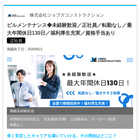
株式会社ジョブズコンストラクション
ビルメンテナンス◆未経験歓迎／正社員／転勤なし／最
大年間休日130日／福利厚生充実／資格手当あり
正社員
掲載終了日：2026/8/21
職種未経験歓迎
年間休日120日以上
完全週休2日制
土日祝休み
U・Iターン歓迎
転勤なし
長く安定したキャリアを築いていける。その理由はどこに？