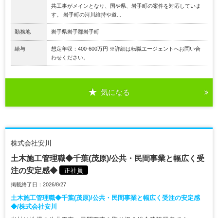
共工事がメインとなり、国や県、岩手町の案件を対応していま
す。 岩手町の河川維持や道...
勤務地
岩手県岩手郡岩手町
給与
想定年収：400-600万円 ※詳細は転職エージェントへお問い合
わせください。
気になる
株式会社安川
土木施工管理職◆千葉(茂原)/公共・民間事業と幅広く受
注の安定感◆
正社員
掲載終了日：2026/8/27
土木施工管理職◆千葉(茂原)/公共・民間事業と幅広く受注の安定感
◆/株式会社安川