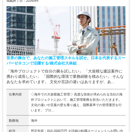
掲載終了日：2026/9/4
世界の舞台で、あなたの施工管理スキルを試せ。日本を代表するスー
パーゼネコンで活躍する/株式会社大林組
「海外プロジェクトで自分の腕を試したい」 「大規模な建設案件に
携わり成長したい」 「国際的な環境で業務経験を積みたい」 そんな
あなたを求めています。 文化や言語の違いはありますが、あ...
仕事内容
◇海外での大規模施工管理◇ 高度な技術が求められる当社の海
外プロジェクトにおいて、施工管理業務を担当いただきます。
文化の違いや言葉の壁を乗り越え、国際基準での管理運営を行
います。 プロ...
勤務地
海外
給与
想定年収：810-2000万円 ※詳細は転職エージェントへお問い合