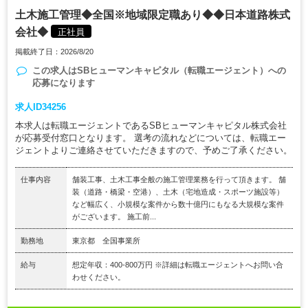
土木施工管理◆全国※地域限定職あり◆◆日本道路株式
会社◆
正社員
掲載終了日：2026/8/20
この求人は
SBヒューマンキャピタル（転職エージェント）
への
応募になります
求人ID34256
本求人は転職エージェントであるSBヒューマンキャピタル株式会社
が応募受付窓口となります。 選考の流れなどについては、転職エー
ジェントよりご連絡させていただきますので、予めご了承ください。
仕事内容
舗装工事、土木工事全般の施工管理業務を行って頂きます。 舗
装（道路・橋梁・空港）、土木（宅地造成・スポーツ施設等）
など幅広く、小規模な案件から数十億円にもなる大規模な案件
がございます。 施工前...
勤務地
東京都 全国事業所
給与
想定年収：400-800万円 ※詳細は転職エージェントへお問い合
わせください。