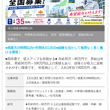
月の残業20時間以内
土日祝休み
年間休日120日以上
社宅・家賃補助あり
面接1回のみ
転勤なし
■残業月20時間以内×年間休日126日■経験を活かして無理なく長く働
ける環境！
■高待遇で、収入アップを目指せる■ 月給35万～80万円で、昇給は年
2回。 昇給50万円～100万円以上の実績もあり、頑張りが収入に反映
されやすい環境です。 年収例として、入社1年目で820万円（都...
仕事内容
【正社員】施工管理◎月給35万～80万円／残業月20時間以内／
土日祝休み／業績賞与年2回
勤務地
全国のプロジェクト先（北海道～沖縄）※希望の勤務地を最大
限考慮／転勤なし／社宅完備
給与
■月給35万～80万円 ※上記は最低保証額です。経験・年齢・能
力を考慮のうえ、決定いたします。 ...