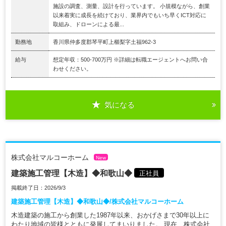
施設の調査、測量、設計を行っています。 小規模ながら、創業
以来着実に成長を続けており、業界内でもいち早くICT対応に
取組み、ドローンによる最...
勤務地
香川県仲多度郡琴平町上櫛梨字土福962-3
給与
想定年収：500-700万円 ※詳細は転職エージェントへお問い合
わせください。
気になる
株式会社マルコーホーム
New
建築施工管理【木造】◆和歌山◆
正社員
掲載終了日：2026/9/3
建築施工管理【木造】◆和歌山◆/株式会社マルコーホーム
木造建築の施工から創業した1987年以来、おかげさまで30年以上に
わたり地域の皆様とともに発展してまいりました。 現在、株式会社