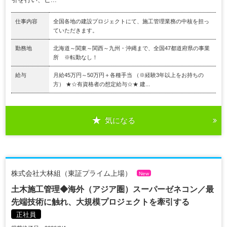
仕事内容
全国各地の建設プロジェクトにて、施工管理業務の中核を担っ
ていただきます。
勤務地
北海道～関東～関西～九州・沖縄まで、全国47都道府県の事業
所 ※転勤なし！
給与
月給45万円～50万円＋各種手当 （※経験3年以上をお持ちの
方） ★☆有資格者の想定給与☆★ 建...
気になる
株式会社大林組（東証プライム上場）
New
土木施工管理◆海外（アジア圏）スーパーゼネコン／最
先端技術に触れ、大規模プロジェクトを牽引する
正社員