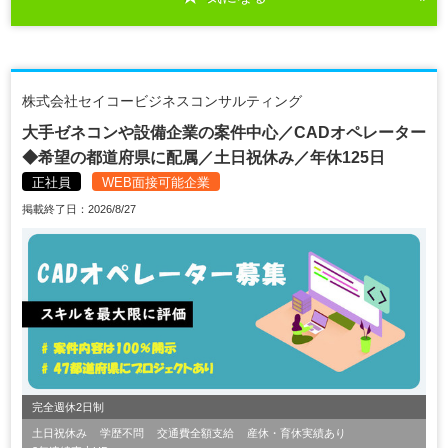
株式会社セイコービジネスコンサルティング
大手ゼネコンや設備企業の案件中心／CADオペレーター
◆希望の都道府県に配属／土日祝休み／年休125日
正社員
WEB面接可能企業
掲載終了日：2026/8/27
完全週休2日制
土日祝休み
学歴不問
交通費全額支給
産休・育休実績あり