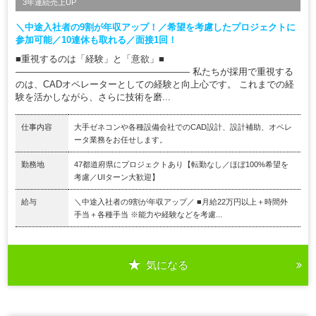
3年連続売上UP
＼中途入社者の9割が年収アップ！／希望を考慮したプロジェクトに
参加可能／10連休も取れる／面接1回！
■重視するのは「経験」と「意欲」■
――――――――――――――――――― 私たちが採用で重視する
のは、CADオペレーターとしての経験と向上心です。 これまでの経
験を活かしながら、さらに技術を磨...
仕事内容
大手ゼネコンや各種設備会社でのCAD設計、設計補助、オペレ
ータ業務をお任せします。
勤務地
47都道府県にプロジェクトあり【転勤なし／ほぼ100%希望を
考慮／UIターン大歓迎】
給与
＼中途入社者の9割が年収アップ／ ■月給22万円以上＋時間外
手当＋各種手当 ※能力や経験などを考慮...
気になる