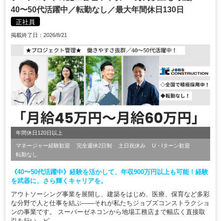
40〜50代活躍中／転勤なし／最大年間休日130日
正社員
掲載終了日：2026/8/21
年間休日120日以上
マネージャー経験歓迎
完全週休2日制
土日祝休み
U・Iターン歓迎
転勤なし
《40〜50代活躍中》経験を活かして、年収900万円以上も可能！経験
を武器に、さら輝くキャリアを。
アウトソーシング事業を展開し、建築をはじめ、医療、保育など多彩
な分野で人と仕事を結ぶ――それが私たちジョブズコンストラクショ
ンの事業です。 スーパーゼネコンから地場工務店まで幅広く直接取
引を行い、ビ...