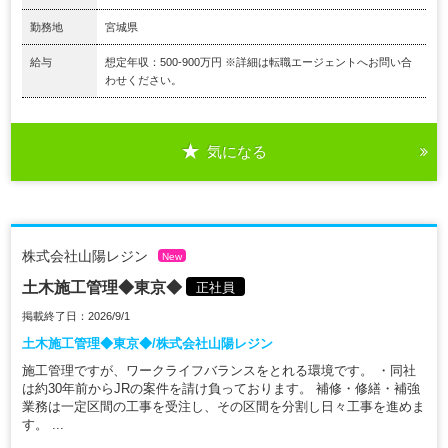
勤務地
宮城県
給与
想定年収：500-900万円 ※詳細は転職エージェントへお問い合
わせください。
気になる
株式会社山陽レジン
New
土木施工管理◆東京◆
正社員
掲載終了日：2026/9/1
土木施工管理◆東京◆/株式会社山陽レジン
施工管理ですが、ワークライフバランスをとれる環境です。 ・同社
は約30年前からJRの案件を請け負っております。 補修・修繕・補強
業務は一定区間の工事を受注し、その区間を分割し日々工事を進めま
す。 ...