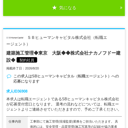
気になる
ＳＢヒューマンキャピタル株式会社（転職エ
ージェント）
建築施工管理◆東京 大阪◆◆株式会社ナカノフドー建
設◆
契約社員
掲載終了日：2026/8/20
この求人は
SBヒューマンキャピタル（転職エージェント）
への
応募になります
求人ID36908
本求人は転職エージェントであるSBヒューマンキャピタル株式会社
が応募受付窓口となります。 選考の流れなどについては、転職エー
ジェントよりご連絡させていただきますので、予めご了承ください。
仕事内容
工事部にて施工管理(現場監督)業務をご担当いただきます。 具
体的には、安全管理・品質管理(施工写真等の記録)や協力業者