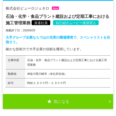
株式会社ビューロジェネロ
New
石油・化学・食品プラント建設および定期工事における
施工管理業務
派遣社員
自己紹介ムービー推奨求人
掲載終了日：2026/8/25
大手グループ企業ならではの充実の職場環境で、スペシャリストを目
指そう。
確かな技術力で大手企業の信頼を獲得しています。
仕事内容
石油・化学・食品プラント建設および定期工事における施工管
理業務
勤務地
神奈川県川崎市（本社所在地）
給与
時給２,６００円～２,９００円
気になる