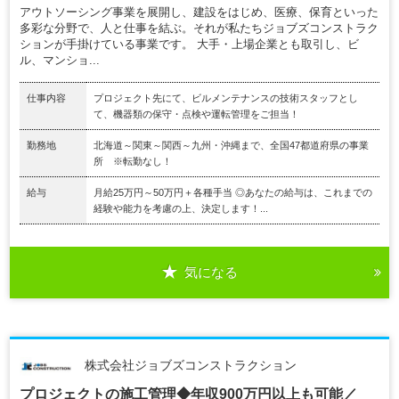
アウトソーシング事業を展開し、建設をはじめ、医療、保育といった
多彩な分野で、人と仕事を結ぶ。それが私たちジョブズコンストラク
ションが手掛けている事業です。 大手・上場企業とも取引し、ビ
ル、マンショ...
仕事内容
プロジェクト先にて、ビルメンテナンスの技術スタッフとし
て、機器類の保守・点検や運転管理をご担当！
勤務地
北海道～関東～関西～九州・沖縄まで、全国47都道府県の事業
所 ※転勤なし！
給与
月給25万円～50万円＋各種手当 ◎あなたの給与は、これまでの
経験や能力を考慮の上、決定します！...
気になる
株式会社ジョブズコンストラクション
プロジェクトの施工管理◆年収900万円以上も可能／