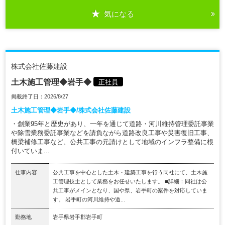
気になる
株式会社佐藤建設
土木施工管理◆岩手◆
正社員
掲載終了日：2026/8/27
土木施工管理◆岩手◆/株式会社佐藤建設
・創業95年と歴史があり、一年を通じて道路・河川維持管理委託事業
や除雪業務委託事業などを請負ながら道路改良工事や災害復旧工事、
橋梁補修工事など、公共工事の元請けとして地域のインフラ整備に根
付いていま...
仕事内容
公共工事を中心とした土木・建築工事を行う同社にて、土木施
工管理技士として業務をお任せいたします。 ■詳細：同社は公
共工事がメインとなり、国や県、岩手町の案件を対応していま
す。 岩手町の河川維持や道...
勤務地
岩手県岩手郡岩手町