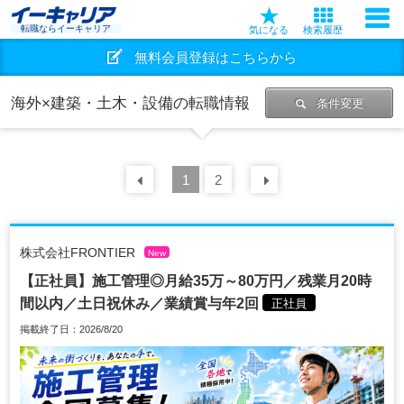
転職ならイーキャリア
気になる
検索履歴
無料会員登録はこちらから
海外×建築・土木・設備の転職情報
条件変更
前の
1
30
2
件
次の
30
件
株式会社FRONTIER
New
【正社員】施工管理◎月給35万～80万円／残業月20時
間以内／土日祝休み／業績賞与年2回
正社員
掲載終了日：2026/8/20