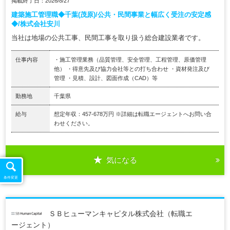
掲載終了日：2026/8/27
建築施工管理職◆千葉(茂原)/公共・民間事業と幅広く受注の安定感
◆/株式会社安川
当社は地場の公共工事、民間工事を取り扱う総合建設業者です。
仕事内容
・施工管理業務（品質管理、安全管理、工程管理、原価管理
他） ・得意先及び協力会社等との打ち合わせ ・資材発注及び
管理 ・見積、設計、図面作成（CAD）等
勤務地
千葉県
給与
想定年収：457-678万円 ※詳細は転職エージェントへお問い合
わせください。
気になる
条件変更
ＳＢヒューマンキャピタル株式会社（転職エ
ージェント）