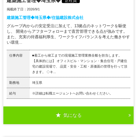
建築施工管理◆埼玉県◆
正社員
掲載終了日：2026/9/1
建築施工管理◆埼玉県◆/住協建設株式会社
グループ内からの安定受注に加えて、13拠点のネットワークを駆使
し、 開発からアフターフォローまで直営管理できる点が強みです。
また、充実の待遇福利厚生、ワークライフバランスを考えた働きやす
い環境...
仕事内容
■着工から竣工までの現場施工管理業務全般を担当します。
【具体的には】 オフィスビル・マンション・集合住宅・戸建住
宅の建設現場で、 品質・安全・工程・原価面の管理を行って頂
きます。 ◇キ...
勤務地
埼玉県
給与
※詳細は転職エージェントへお問い合わせください。
気になる