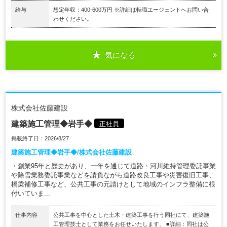
給与
想定年収：400-600万円 ※詳細は転職エージェントへお問い合
わせください。
気になる
株式会社佐藤建設
建築施工管理◆岩手◆
正社員
掲載終了日：2026/8/27
建築施工管理◆岩手◆/株式会社佐藤建設
・創業95年と歴史があり、一年を通じて道路・河川維持管理委託事業
や除雪業務委託事業などを請負ながら道路改良工事や災害復旧工事、
橋梁補修工事など、公共工事の元請けとして地域のインフラ整備に根
付いていま...
仕事内容
公共工事を中心とした土木・建築工事を行う同社にて、建築施
工管理技士として業務をお任せいたします。 ■詳細：同社は公