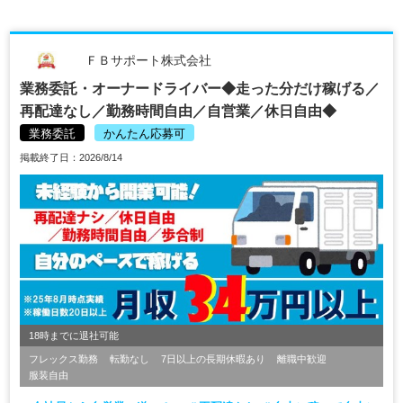
ＦＢサポート株式会社
業務委託・オーナードライバー◆走った分だけ稼げる／
再配達なし／勤務時間自由／自営業／休日自由◆
業務委託
かんたん応募可
掲載終了日：2026/8/14
18時までに退社可能
フレックス勤務
転勤なし
7日以上の長期休暇あり
離職中歓迎
服装自由