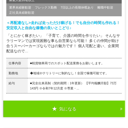
業界未経験歓迎
フレックス勤務
7日以上の長期休暇あり
離職中歓迎
正社員未経験歓迎
＜再配達なし>走れば走っただけ稼げる！でも自分の時間も作れる！
安定収入と自由な稼働の良いとこどり♪
「とにかく稼ぎたい」 「子育て、介護の時間を作りたい」 そんなサ
ラリーマンでは実現困難な事も自営業なら可能！ 多くの仲間が助け
合うスーパーカーゴならではの魅力です！ 個人宅配と違い、企業間
配送なので...
仕事内容
■軽貨物車両でのスポット配送業務をお願いします。
勤務地
◆地域やテリトリーに制約なし！全国で稼働可能です。
給与
■完全出来高制（契約期間：1年更新） 【平均報酬月額】73万
143円 ※令和7年12月度 ※専業・...
気になる