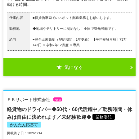
動ける時間...
仕事内容
■軽貨物車両でのスポット配送業務をお願いします。
勤務地
◆地域やテリトリーに制約なし！全国で稼働可能です。
給与
■完全出来高制（契約期間：1年更新） 【平均報酬月額】73万
143円 ※令和7年12月度 ※専業・...
気になる
ＦＢサポート株式会社
New
軽貨物のドライバー◆50代・60代活躍中／勤務時間・休
みは自由に決めれます／未経験歓迎◆
業務委託
かんたん応募可
掲載終了日：2026/8/14