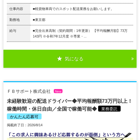
仕事内容
■軽貨物車両でのスポット配送業務をお願いします。
勤務地
■東京都
給与
■完全出来高制（契約期間：1年更新） 【平均報酬月額】73万
143円 ※令和7年12月度 ※専業・...
気になる
ＦＢサポート株式会社
New
未経験歓迎の配送ドライバー◆平均報酬額73万円以上！
稼働時間・休日自由／全国で稼働可能◆
業務委託
かんたん応募可
掲載終了日：2026/8/14