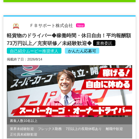
ＦＢサポート株式会社
New
軽貨物のドライバー◆稼働時間・休日自由！平均報酬額
73万円以上／充実研修／未経験歓迎◆
業務委託
自己紹介ムービー推奨求人
かんたん応募可
掲載終了日：2026/8/14
募集人数10名以上
業界未経験歓迎
フレックス勤務
7日以上の長期休暇あり
離職中歓迎
正社員未経験歓迎