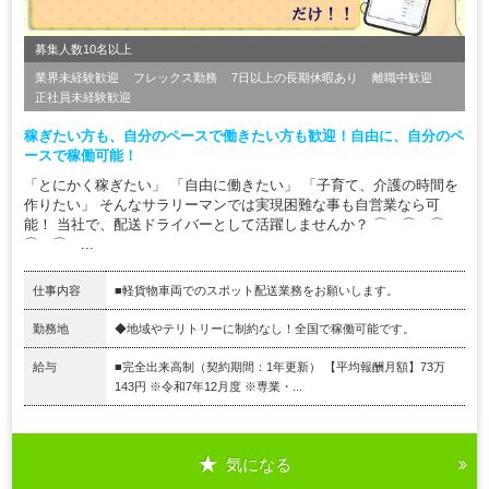
募集人数10名以上
業界未経験歓迎
フレックス勤務
7日以上の長期休暇あり
離職中歓迎
正社員未経験歓迎
稼ぎたい方も、自分のペースで働きたい方も歓迎！自由に、自分のペ
ースで稼働可能！
「とにかく稼ぎたい」 「自由に働きたい」 「子育て、介護の時間を
作りたい」 そんなサラリーマンでは実現困難な事も自営業なら可
能！ 当社で、配送ドライバーとして活躍しませんか？ ⌒ ⌒ ⌒
⌒ ⌒ ...
仕事内容
■軽貨物車両でのスポット配送業務をお願いします。
勤務地
◆地域やテリトリーに制約なし！全国で稼働可能です。
給与
■完全出来高制（契約期間：1年更新） 【平均報酬月額】73万
143円 ※令和7年12月度 ※専業・...
気になる