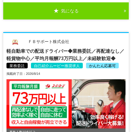
気になる
ＦＢサポート株式会社
軽自動車での配送ドライバー◆業務委託／再配達なし／
軽貨物中心／平均月報酬73万円以上／未経験歓迎◆
業務委託
自己紹介ムービー推奨求人
かんたん応募可
掲載終了日：2026/8/14
募集人数10名以上