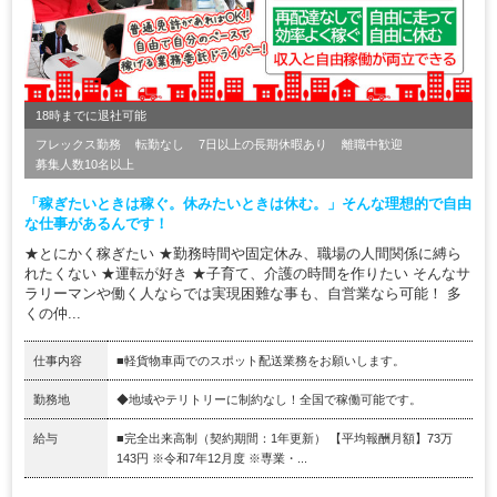
18時までに退社可能
フレックス勤務
転勤なし
7日以上の長期休暇あり
離職中歓迎
募集人数10名以上
「稼ぎたいときは稼ぐ。休みたいときは休む。」そんな理想的で自由
な仕事があるんです！
★とにかく稼ぎたい ★勤務時間や固定休み、職場の人間関係に縛ら
れたくない ★運転が好き ★子育て、介護の時間を作りたい そんなサ
ラリーマンや働く人ならでは実現困難な事も、自営業なら可能！ 多
くの仲...
仕事内容
■軽貨物車両でのスポット配送業務をお願いします。
勤務地
◆地域やテリトリーに制約なし！全国で稼働可能です。
給与
■完全出来高制（契約期間：1年更新） 【平均報酬月額】73万
143円 ※令和7年12月度 ※専業・...