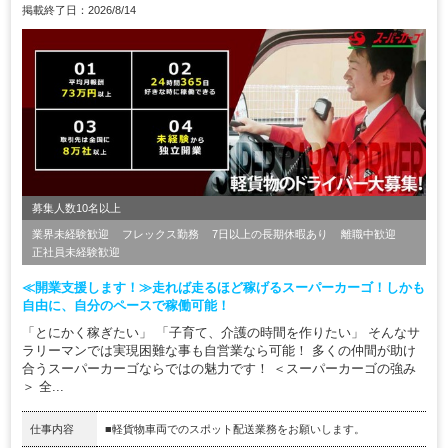
掲載終了日：2026/8/14
募集人数10名以上
業界未経験歓迎
フレックス勤務
7日以上の長期休暇あり
離職中歓迎
正社員未経験歓迎
≪開業支援します！≫走れば走るほど稼げるスーパーカーゴ！しかも
自由に、自分のペースで稼働可能！
「とにかく稼ぎたい」 「子育て、介護の時間を作りたい」 そんなサ
ラリーマンでは実現困難な事も自営業なら可能！ 多くの仲間が助け
合うスーパーカーゴならではの魅力です！ ＜スーパーカーゴの強み
＞ 全...
仕事内容
■軽貨物車両でのスポット配送業務をお願いします。