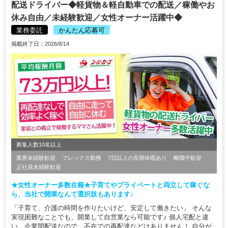
配送ドライバー◆軽貨物＆軽自動車での配送／稼働やお
休み自由／未経験歓迎／女性オーナー活躍中◆
業務委託
かんたん応募可
掲載終了日：2026/8/14
募集人数10名以上
業界未経験歓迎
フレックス勤務
7日以上の長期休暇あり
離職中歓迎
正社員未経験歓迎
★女性オーナー多数在籍★子育てやプライベートと両立して稼ぐな
ら、当社で開業なんて選択肢もあります♪
「子育て、介護の時間を作りたいけど、安定して働きたい」 そんな
実現困難なことでも、開業して自営業なら可能です♪ 個人宅配と違
い、企業間配送なので、不在での再配達などはありません！ 自分が