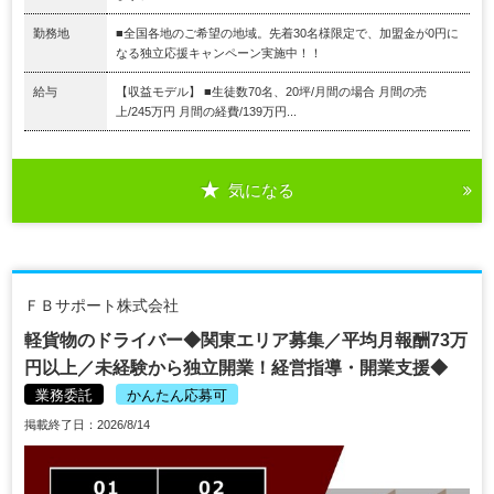
勤務地
■全国各地のご希望の地域。先着30名様限定で、加盟金が0円に
なる独立応援キャンペーン実施中！！
給与
【収益モデル】 ■生徒数70名、20坪/月間の場合 月間の売
上/245万円 月間の経費/139万円...
気になる
ＦＢサポート株式会社
軽貨物のドライバー◆関東エリア募集／平均月報酬73万
円以上／未経験から独立開業！経営指導・開業支援◆
業務委託
かんたん応募可
掲載終了日：2026/8/14