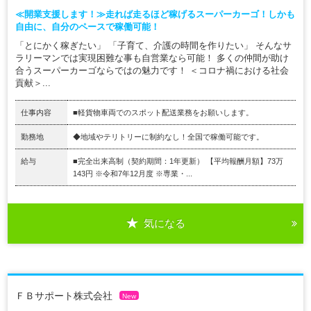
≪開業支援します！≫走れば走るほど稼げるスーパーカーゴ！しかも
自由に、自分のペースで稼働可能！
「とにかく稼ぎたい」 「子育て、介護の時間を作りたい」 そんなサ
ラリーマンでは実現困難な事も自営業なら可能！ 多くの仲間が助け
合うスーパーカーゴならではの魅力です！ ＜コロナ禍における社会
貢献＞...
仕事内容
■軽貨物車両でのスポット配送業務をお願いします。
勤務地
◆地域やテリトリーに制約なし！全国で稼働可能です。
給与
■完全出来高制（契約期間：1年更新） 【平均報酬月額】73万
143円 ※令和7年12月度 ※専業・...
気になる
ＦＢサポート株式会社
New