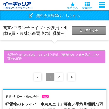
転職ならイーキャリア
気になる
検索履歴
無料会員登録はこちらから
関東×フランチャイズ・公務員・団
条件変更
体職員・農林水産関連の転職情報
普通免許があればOK！安心の独立開業／再配達なし／業務委託／軽い
荷物の配達
前の
1
30
2
件
次の
30
件
ＦＢサポート株式会社
New
軽貨物のドライバー◆東京エリア募集／平均月報酬73万