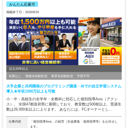
かんたん応募可
掲載終了日：2026/8/18
設立20年以上
転勤なし
職種未経験歓迎
業界未経験歓迎
学歴不問
大手企業と共同開発のプログラミング講座・AIでの自立学習システム
導入★年収1500万以上も可能
小・中・高校生の全学年・全教科に対応した個別指導Axis（アクシ
ス）。 全国47都道府県に展開しており、教室数は500校以上、受講生
数は26,000名以上に上ります。 あなたには、FCオーナーとし...
仕事内容
「個別指導Axis」の経営（生徒募集・進路指導等）をお任せし
ます。