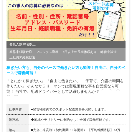
募集人数10名以上
業界未経験歓迎
フレックス勤務
7日以上の長期休暇あり
離職中歓迎
正社員未経験歓迎
稼ぎたい方も、自分のペースで働きたい方も歓迎！自由に、自分のペ
ースで稼働可能！
「とにかく稼ぎたい」 「自由に働きたい」 「子育て、介護の時間を
作りたい」 そんなサラリーマンでは実現困難な事も自営業なら可
能！ 当社で、配送ドライバーとして活躍しませんか？ ⌒ ⌒ ⌒
⌒ ⌒ ...
仕事内容
■軽貨物車両でのスポット配送業務をお願いします。
勤務地
◆地域やテリトリーに制約なし！全国で稼働可能です。
給与
■完全出来高制（契約期間：1年更新） 【平均報酬月額】73万