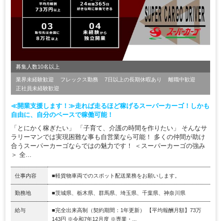
募集人数10名以上
業界未経験歓迎
フレックス勤務
7日以上の長期休暇あり
離職中歓迎
正社員未経験歓迎
≪開業支援します！≫走れば走るほど稼げるスーパーカーゴ！しかも
自由に、自分のペースで稼働可能！
「とにかく稼ぎたい」 「子育て、介護の時間を作りたい」 そんなサ
ラリーマンでは実現困難な事も自営業なら可能！ 多くの仲間が助け
合うスーパーカーゴならではの魅力です！ ＜スーパーカーゴの強み
＞ 全...
仕事内容
■軽貨物車両でのスポット配送業務をお願いします。
勤務地
■茨城県、栃木県、群馬県、埼玉県、千葉県、神奈川県
給与
■完全出来高制（契約期間：1年更新） 【平均報酬月額】73万
143円 ※令和7年12月度 ※専業・...