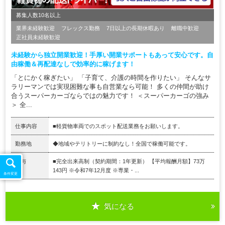
募集人数10名以上
業界未経験歓迎
フレックス勤務
7日以上の長期休暇あり
離職中歓迎
正社員未経験歓迎
未経験から独立開業歓迎！手厚い開業サポートもあって安心です。自
由稼働＆再配達なしで効率的に稼げます！
「とにかく稼ぎたい」 「子育て、介護の時間を作りたい」 そんなサ
ラリーマンでは実現困難な事も自営業なら可能！ 多くの仲間が助け
合うスーパーカーゴならではの魅力です！ ＜スーパーカーゴの強み
＞ 全...
仕事内容
■軽貨物車両でのスポット配送業務をお願いします。
勤務地
◆地域やテリトリーに制約なし！全国で稼働可能です。
給与
■完全出来高制（契約期間：1年更新） 【平均報酬月額】73万
143円 ※令和7年12月度 ※専業・...
条件変更
気になる