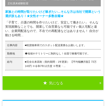
正社員未経験歓迎
家族との時間が取りたいけど稼ぎたい…そんな方は当社で開業という
選択肢もあり！★女性オーナー多数在籍★
「子育て、介護の時間を作りたいけど、安定して働きたい」 そんな
実現困難なことでも、開業して自営業なら可能です♪ 個人宅配と違
い、企業間配送なので、不在での再配達などはありません！ 自分が
動ける時間...
仕事内容
■軽貨物車両でのスポット配送業務をお願いします。
勤務地
◆地域やテリトリーに制約なし！全国で稼働可能です。
給与
■完全出来高制（契約期間：1年更新） 【平均報酬月額】73万
143円 ※令和7年12月度 ※専業・...
気になる