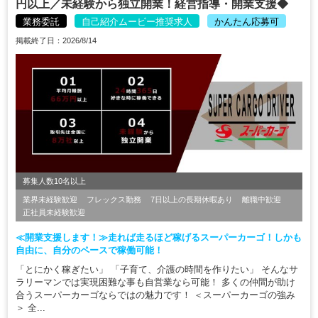
円以上／未経験から独立開業！経営指導・開業支援◆
業務委託
自己紹介ムービー推奨求人
かんたん応募可
掲載終了日：2026/8/14
募集人数10名以上
業界未経験歓迎
フレックス勤務
7日以上の長期休暇あり
離職中歓迎
正社員未経験歓迎
≪開業支援します！≫走れば走るほど稼げるスーパーカーゴ！しかも
自由に、自分のペースで稼働可能！
「とにかく稼ぎたい」 「子育て、介護の時間を作りたい」 そんなサ
ラリーマンでは実現困難な事も自営業なら可能！ 多くの仲間が助け
合うスーパーカーゴならではの魅力です！ ＜スーパーカーゴの強み
＞ 全...