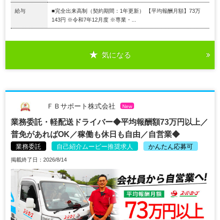
給与
■完全出来高制（契約期間：1年更新） 【平均報酬月額】73万
143円 ※令和7年12月度 ※専業・...
気になる
ＦＢサポート株式会社
New
業務委託・軽配送ドライバー◆平均報酬額73万円以上／
普免があればOK／稼働も休日も自由／自営業◆
業務委託
自己紹介ムービー推奨求人
かんたん応募可
掲載終了日：2026/8/14