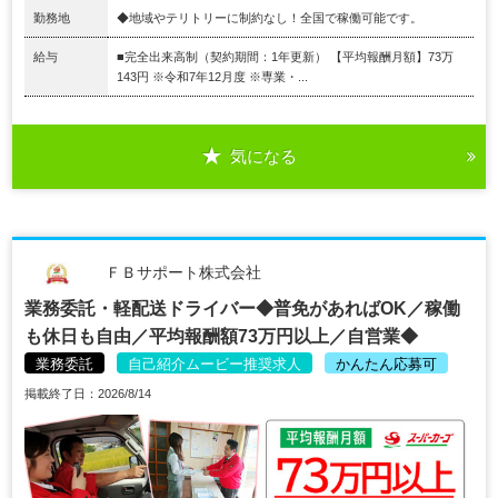
勤務地
◆地域やテリトリーに制約なし！全国で稼働可能です。
給与
■完全出来高制（契約期間：1年更新） 【平均報酬月額】73万
143円 ※令和7年12月度 ※専業・...
気になる
ＦＢサポート株式会社
業務委託・軽配送ドライバー◆普免があればOK／稼働
も休日も自由／平均報酬額73万円以上／自営業◆
業務委託
自己紹介ムービー推奨求人
かんたん応募可
掲載終了日：2026/8/14