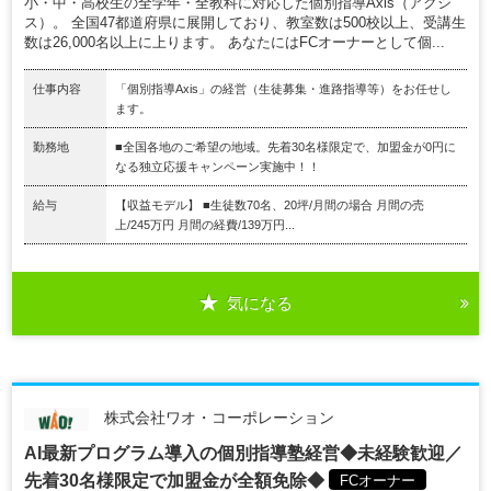
小・中・高校生の全学年・全教科に対応した個別指導Axis（アクシ
ス）。 全国47都道府県に展開しており、教室数は500校以上、受講生
数は26,000名以上に上ります。 あなたにはFCオーナーとして個...
仕事内容
「個別指導Axis」の経営（生徒募集・進路指導等）をお任せし
ます。
勤務地
■全国各地のご希望の地域。先着30名様限定で、加盟金が0円に
なる独立応援キャンペーン実施中！！
給与
【収益モデル】 ■生徒数70名、20坪/月間の場合 月間の売
上/245万円 月間の経費/139万円...
気になる
株式会社ワオ・コーポレーション
AI最新プログラム導入の個別指導塾経営◆未経験歓迎／
先着30名様限定で加盟金が全額免除◆
FCオーナー