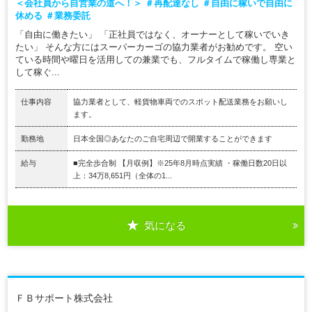
＜会社員から自営業の道へ！＞ ＃再配達なし ＃自由に稼いで自由に
休める ＃業務委託
「自由に働きたい」 「正社員ではなく、オーナーとして稼いでいき
たい」 そんな方にはスーパーカーゴの協力業者がお勧めです。 空い
ている時間や曜日を活用しての兼業でも、フルタイムで稼働し専業と
して稼ぐ...
仕事内容
協力業者として、軽貨物車両でのスポット配送業務をお願いし
ます。
勤務地
日本全国◎あなたのご自宅周辺で開業することができます
給与
■完全歩合制 【月収例】※25年8月時点実績 ・稼働日数20日以
上：34万8,651円（全体の1...
気になる
ＦＢサポート株式会社