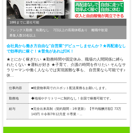
18時までに退社可能
フレックス勤務
転勤なし
7日以上の長期休暇あり
離職中歓迎
募集人数10名以上
会社員から働き方自由な"自営業"デビューしませんか？★再配達なし
で効率的に稼ぐ！★普免があればOK！
★とにかく稼ぎたい ★勤務時間や固定休み、職場の人間関係に縛ら
れたくない ★運転が好き ★子育て、介護の時間を作りたい そんなサ
ラリーマンや働く人ならでは実現困難な事も、 自営業なら可能です♪
休...
仕事内容
■軽貨物車両でのスポット配送業務をお願いします。
勤務地
◆地域やテリトリーに制約なし！全国で稼働可能です。
給与
■完全出来高制（契約期間：1年更新） 【平均報酬月額】73万
143円 ※令和7年12月度 ※専業・...