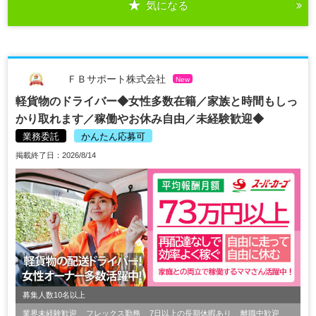
気になる
ＦＢサポート株式会社
New
軽貨物のドライバー◆女性多数在籍／家族と時間もしっ
かり取れます／稼働やお休み自由／未経験歓迎◆
業務委託
かんたん応募可
掲載終了日：2026/8/14
募集人数10名以上
業界未経験歓迎
フレックス勤務
7日以上の長期休暇あり
離職中歓迎