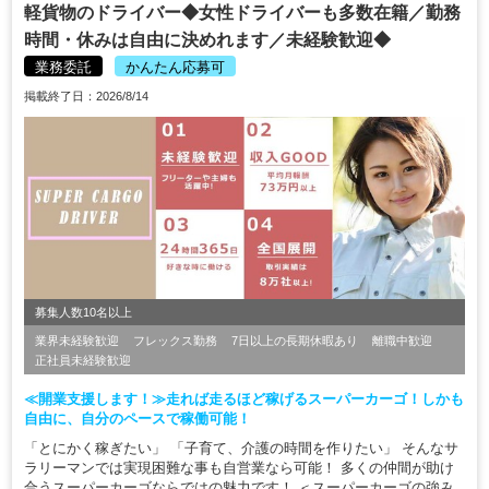
軽貨物のドライバー◆女性ドライバーも多数在籍／勤務
時間・休みは自由に決めれます／未経験歓迎◆
業務委託
かんたん応募可
掲載終了日：2026/8/14
募集人数10名以上
業界未経験歓迎
フレックス勤務
7日以上の長期休暇あり
離職中歓迎
正社員未経験歓迎
≪開業支援します！≫走れば走るほど稼げるスーパーカーゴ！しかも
自由に、自分のペースで稼働可能！
「とにかく稼ぎたい」 「子育て、介護の時間を作りたい」 そんなサ
ラリーマンでは実現困難な事も自営業なら可能！ 多くの仲間が助け
合うスーパーカーゴならではの魅力です！ ＜スーパーカーゴの強み