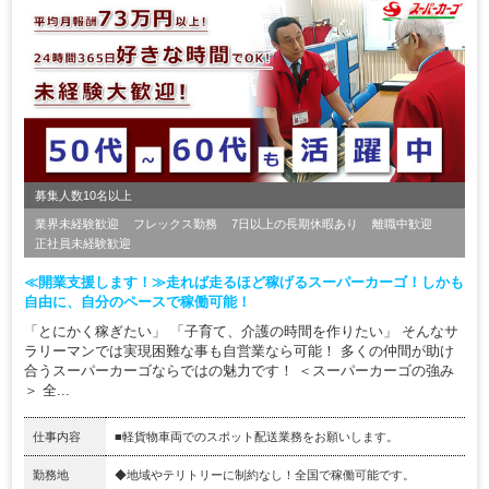
募集人数10名以上
業界未経験歓迎
フレックス勤務
7日以上の長期休暇あり
離職中歓迎
正社員未経験歓迎
≪開業支援します！≫走れば走るほど稼げるスーパーカーゴ！しかも
自由に、自分のペースで稼働可能！
「とにかく稼ぎたい」 「子育て、介護の時間を作りたい」 そんなサ
ラリーマンでは実現困難な事も自営業なら可能！ 多くの仲間が助け
合うスーパーカーゴならではの魅力です！ ＜スーパーカーゴの強み
＞ 全...
仕事内容
■軽貨物車両でのスポット配送業務をお願いします。
勤務地
◆地域やテリトリーに制約なし！全国で稼働可能です。