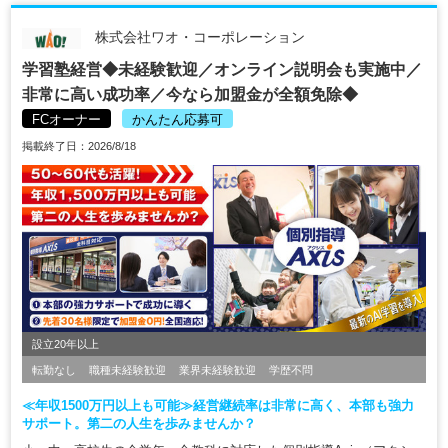
株式会社ワオ・コーポレーション
学習塾経営◆未経験歓迎／オンライン説明会も実施中／
非常に高い成功率／今なら加盟金が全額免除◆
FCオーナー
かんたん応募可
掲載終了日：2026/8/18
設立20年以上
転勤なし
職種未経験歓迎
業界未経験歓迎
学歴不問
≪年収1500万円以上も可能≫経営継続率は非常に高く、本部も強力
サポート。第二の人生を歩みませんか？