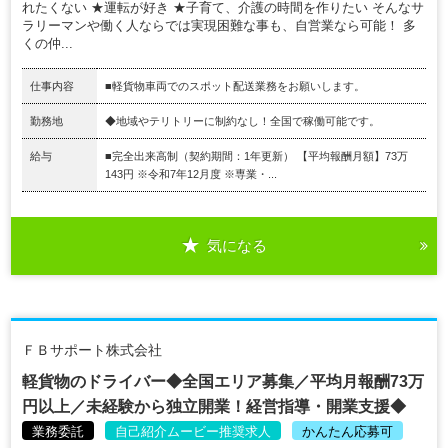
れたくない ★運転が好き ★子育て、介護の時間を作りたい そんなサ
ラリーマンや働く人ならでは実現困難な事も、自営業なら可能！ 多
くの仲...
仕事内容
■軽貨物車両でのスポット配送業務をお願いします。
勤務地
◆地域やテリトリーに制約なし！全国で稼働可能です。
給与
■完全出来高制（契約期間：1年更新） 【平均報酬月額】73万
143円 ※令和7年12月度 ※専業・...
気になる
ＦＢサポート株式会社
軽貨物のドライバー◆全国エリア募集／平均月報酬73万
円以上／未経験から独立開業！経営指導・開業支援◆
業務委託
自己紹介ムービー推奨求人
かんたん応募可