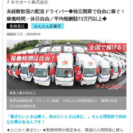
ＦＢサポート株式会社
未経験歓迎の配送ドライバー◆独立開業で自由に稼ぐ！
稼働時間・休日自由／平均報酬額73万円以上◆
業務委託
かんたん応募可
掲載終了日：2026/8/14
募集人数10名以上
業界未経験歓迎
フレックス勤務
7日以上の長期休暇あり
離職中歓迎
正社員未経験歓迎
「稼ぎたいときは稼ぐ。休みたいときは休む。」そんな理想的で自由
な仕事があるんです！
★とにかく稼ぎたい ★勤務時間や固定休み、職場の人間関係に縛ら