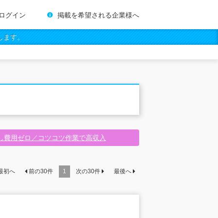
ログイン
掲載を希望される企業様へ
します。
し費用ゼロ／コツコツ作業で高収入
最初へ
前の
30
件
1
次の
30
件
最後へ