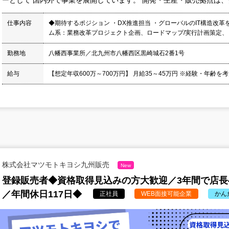
ーとして 国内外で事業を展開しています。 開発・生産・販売拠点は、グ
仕事内容
◆期待するポジション ・DX推進担当 ・グローバルのIT構造改革
ム系：業務改革プロジェクト企画、ロードマップ/実行計画策定、 イ
勤務地
八幡西事業所／北九州市八幡西区黒崎城石2番1号
給与
【想定年収600万～700万円】 月給35～45万円 ※経験・年齢を
株式会社マツモトキヨシ九州販売
New
登録販売者◆資格取得見込みの方大歓迎／3年間で店
／年間休日117日◆
正社員
WEB面接可能企業
かん