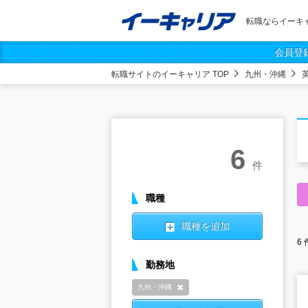
転職ならイーキ
会員登
転職サイトのイーキャリア TOP
九州・沖縄
6
件
職種
職種を追加
6
勤務地
九州・沖縄
削除