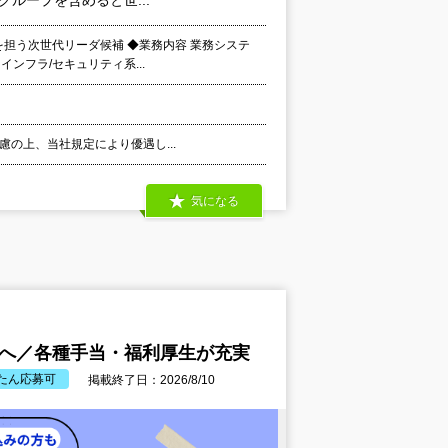
ループを含めると世...
を担う次世代リーダ候補 ◆業務内容 業務システ
ンフラ/セキュリティ系...
考慮の上、当社規定により優遇し...
気になる
長へ／各種手当・福利厚生が充実
たん応募可
掲載終了日：2026/8/10