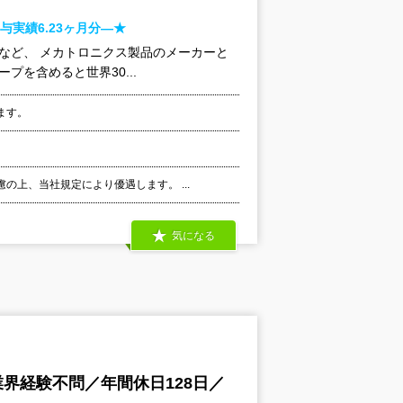
実績6.23ヶ月分―★
トなど、 メカトロニクス製品のメーカーと
を含めると世界30...
ます。
の上、当社規定により優遇します。 ...
気になる
界経験不問／年間休日128日／