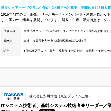
世界シェアトップクラス企業の《法務担当》募集！年間休日128日＆賞与
1915年創立の安川電機。 サーボモータ・インバータ・産業用ロボッ
して 国内外で事業を展開しています。 開発・生産・販売拠点は、グループ
仕事内容
当社法務グループでの法務・コンプラアイアンス業務をお任せし
勤務地
本社：福岡県北九州市八幡西区黒崎城石2番1号
給与
■月給25万円以上＋賞与＋残業代（全額支給） ※経験・年齢を考慮
株式会社安川電機（東証プライム上場）
ITシステム技術者、基幹システム技術者◆リーダー／業