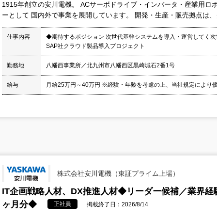
1915年創立の安川電機。 ACサーボドライブ・インバータ・産業用ロ
ーとして 国内外で事業を展開しています。 開発・生産・販売拠点は、グ
仕事内容
◆期待するポジション 次世代基幹システムを導入・運営してく次世
SAP社クラウド製品導入プロジェクト
勤務地
八幡西事業所／北九州市八幡西区黒崎城石2番1号
給与
月給25万円～40万円 ※経験・年齢を考慮の上、当社規定により
株式会社安川電機（東証プライム上場）
IT企画戦略人材、DX推進人材◆リーダー候補／業界経験
ヶ月分◆
正社員
掲載終了日：2026/8/14