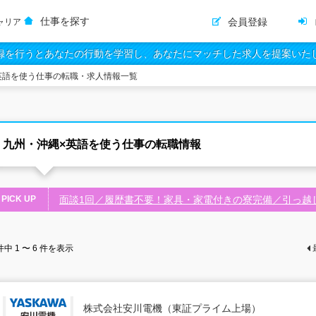
仕事を探す
会員登録
ャリア
録を行うとあなたの行動を学習し、あなたにマッチした求人を提案いた
英語を使う仕事の転職・求人情報一覧
九州・沖縄×英語を使う仕事の転職情報
PICK UP
面談1回／履歴書不要！家具・家電付きの寮完備／引っ越
件中
1 〜 6
件を表示
株式会社安川電機（東証プライム上場）