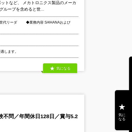
ボットなど、 メカトロニクス製品のメーカ
ループを含めると世...
代リーダ ◆業務内容 S/4HANAおよび
優遇します。
気になる
気に
不問／年間休日128日／賞与5.2
なる