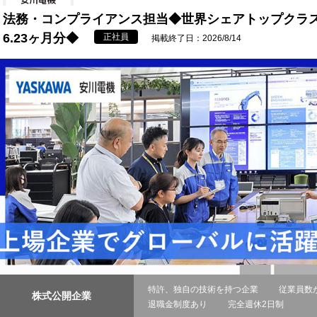
法務・コンプライアンス担当◆世界シェアトップクラス
6.23ヶ月分◆
正社員
掲載終了日：2026/8/14
特許、独自の技術を持つ企業
従業員数が
株式公開企業
退職金制度あり
完全週休2日制