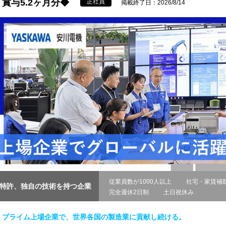
賞与5.2ヶ月分◆
正社員
掲載終了日：2026/8/14
従業員数が1000人以上
社宅・家賃補
特許、独自の技術を持つ企業
完全週休2日制
土日祝休み
プライム上場企業で、世界各国の製造業に貢献し続ける。