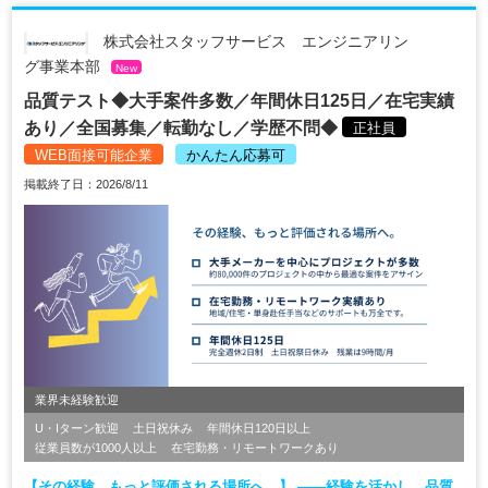
株式会社スタッフサービス エンジニアリン
グ事業本部
New
品質テスト◆大手案件多数／年間休日125日／在宅実績
あり／全国募集／転勤なし／学歴不問◆
正社員
WEB面接可能企業
かんたん応募可
掲載終了日：2026/8/11
業界未経験歓迎
U・Iターン歓迎
土日祝休み
年間休日120日以上
従業員数が1000人以上
在宅勤務・リモートワークあり
【その経験、もっと評価される場所へ。】 ――経験を活かし、品質