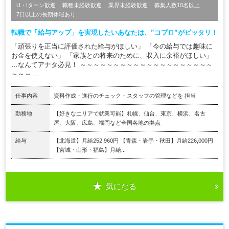
U・Iターン歓迎
職種未経験歓迎
業界未経験歓迎
募集人数10名以上
7日以上の長期休暇あり
転職で「給与アップ」を実現したいあなたは、”コプロ”がピッタリ！
「頑張りを正当に評価された給与がほしい」 「今の給与では趣味に
お金を使えない」 「家族との将来のために、収入に余裕がほしい」
…なんてアナタ必見！ ～～～～～～～～～～～～～～～～～～～～
～～～ ...
仕事内容
資料作成・進行のチェック・スタッフの管理などを 担当
勤務地
【好きなエリアで就業可能】札幌、仙台、東京、横浜、名古
屋、大阪、広島、福岡など全国各地の拠点
給与
【北海道】月給252,960円 【青森・岩手・秋田】月給226,000円
【宮城・山形・福島】月給...
気になる