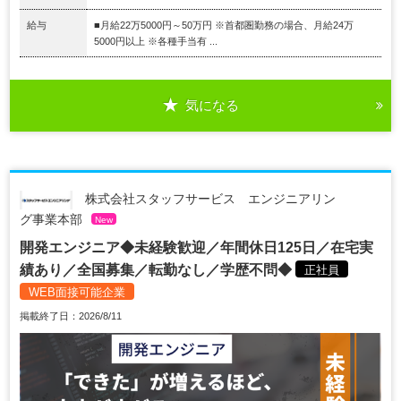
給与
■月給22万5000円～50万円 ※首都圏勤務の場合、月給24万
5000円以上 ※各種手当有 ...
気になる
株式会社スタッフサービス エンジニアリン
グ事業本部
New
開発エンジニア◆未経験歓迎／年間休日125日／在宅実
績あり／全国募集／転勤なし／学歴不問◆
正社員
WEB面接可能企業
掲載終了日：2026/8/11