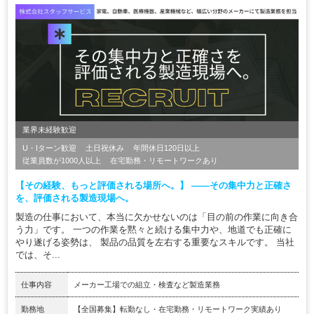
業界未経験歓迎
U・Iターン歓迎
土日祝休み
年間休日120日以上
従業員数が1000人以上
在宅勤務・リモートワークあり
【その経験、もっと評価される場所へ。】 ――その集中力と正確さ
を、評価される製造現場へ。
製造の仕事において、本当に欠かせないのは「目の前の作業に向き合
う力」です。 一つの作業を黙々と続ける集中力や、地道でも正確に
やり遂げる姿勢は、 製品の品質を左右する重要なスキルです。 当社
では、そ...
仕事内容
メーカー工場での組立・検査など製造業務
勤務地
【全国募集】転勤なし・在宅勤務・リモートワーク実績あり