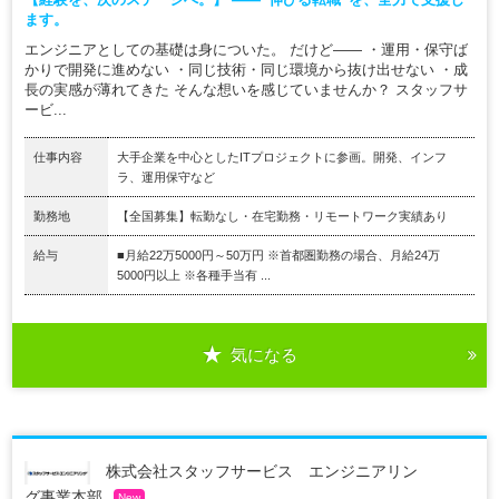
ます。
エンジニアとしての基礎は身についた。 だけど―― ・運用・保守ば
かりで開発に進めない ・同じ技術・同じ環境から抜け出せない ・成
長の実感が薄れてきた そんな想いを感じていませんか？ スタッフサ
ービ...
仕事内容
大手企業を中心としたITプロジェクトに参画。開発、インフ
ラ、運用保守など
勤務地
【全国募集】転勤なし・在宅勤務・リモートワーク実績あり
給与
■月給22万5000円～50万円 ※首都圏勤務の場合、月給24万
5000円以上 ※各種手当有 ...
気になる
株式会社スタッフサービス エンジニアリン
グ事業本部
New