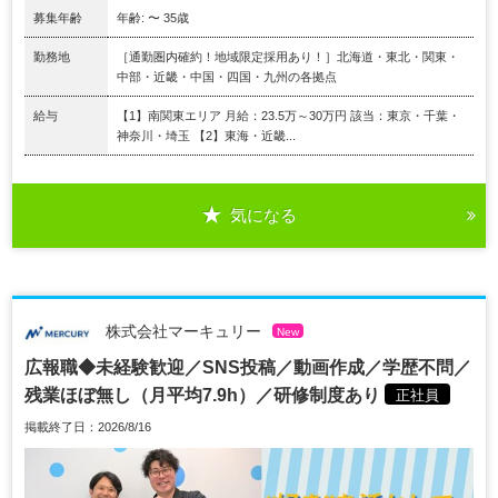
募集年齢
年齢: 〜 35歳
勤務地
［通勤圏内確約！地域限定採用あり！］北海道・東北・関東・
中部・近畿・中国・四国・九州の各拠点
給与
【1】南関東エリア 月給：23.5万～30万円 該当：東京・千葉・
神奈川・埼玉 【2】東海・近畿...
気になる
株式会社マーキュリー
New
広報職◆未経験歓迎／SNS投稿／動画作成／学歴不問／
残業ほぼ無し（月平均7.9h）／研修制度あり
正社員
掲載終了日：2026/8/16