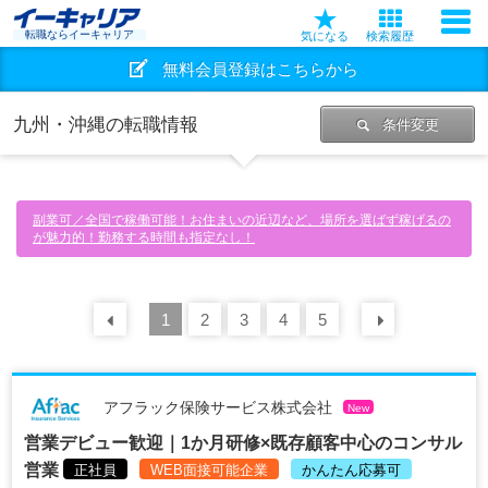
転職ならイーキャリア
気になる
検索履歴
無料会員登録はこちらから
九州・沖縄の転職情報
条件変更
副業可／全国で稼働可能！お住まいの近辺など、場所を選ばず稼げるの
が魅力的！勤務する時間も指定なし！
前の
1
30
2
件
3
4
5
次の
30
アフラック保険サービス株式会社
New
営業デビュー歓迎｜1か月研修×既存顧客中心のコンサル
営業
正社員
WEB面接可能企業
かんたん応募可