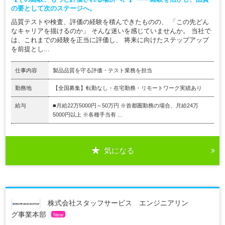
の要として次のステージへ。
品質テストや検査、評価の経験を積んできたものの、 「この先どん
なキャリアを描けるのか」 そんな迷いを感じていませんか。 当社で
は、これまでの経験を正当に評価し、 将来に向けたステップアップ
を前提とし...
仕事内容
製品品質を守る評価・テスト業務を担当
勤務地
【全国募集】転勤なし・在宅勤務・リモートワーク実績あり
給与
■月給22万5000円～50万円 ※首都圏勤務の場合、月給24万
5000円以上 ※各種手当有 ...
気になる
株式会社スタッフサービス エンジニアリン
グ事業本部
New