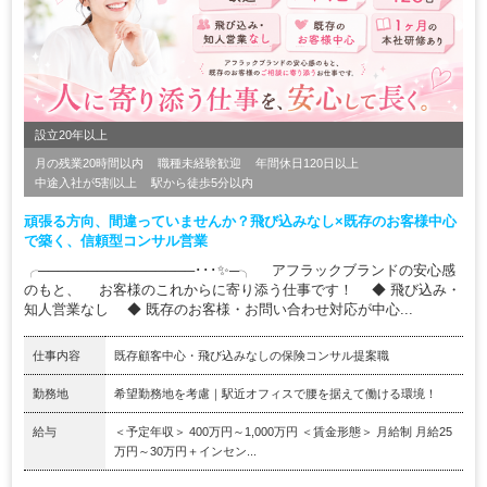
設立20年以上
月の残業20時間以内
職種未経験歓迎
年間休日120日以上
中途入社が5割以上
駅から徒歩5分以内
頑張る方向、間違っていませんか？飛び込みなし×既存のお客様中心
で築く、信頼型コンサル営業
╭────────────────･･･✨─╮ アフラックブランドの安心感
のもと、 お客様のこれからに寄り添う仕事です！ ◆ 飛び込み・
知人営業なし ◆ 既存のお客様・お問い合わせ対応が中心...
仕事内容
既存顧客中心・飛び込みなしの保険コンサル提案職
勤務地
希望勤務地を考慮｜駅近オフィスで腰を据えて働ける環境！
給与
＜予定年収＞ 400万円～1,000万円 ＜賃金形態＞ 月給制 月給25
万円～30万円＋インセン...