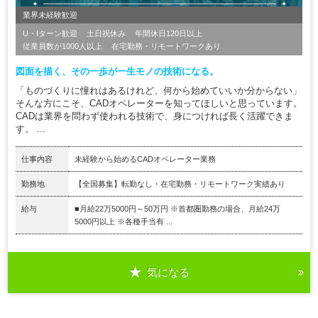
業界未経験歓迎
U・Iターン歓迎
土日祝休み
年間休日120日以上
従業員数が1000人以上
在宅勤務・リモートワークあり
図面を描く、その一歩が一生モノの技術になる。
「ものづくりに憧れはあるけれど、何から始めていいか分からない」
そんな方にこそ、CADオペレーターを知ってほしいと思っています。
CADは業界を問わず使われる技術で、身につければ長く活躍できま
す。 ...
仕事内容
未経験から始めるCADオペレーター業務
勤務地
【全国募集】転勤なし・在宅勤務・リモートワーク実績あり
給与
■月給22万5000円～50万円 ※首都圏勤務の場合、月給24万
5000円以上 ※各種手当有 ...
気になる