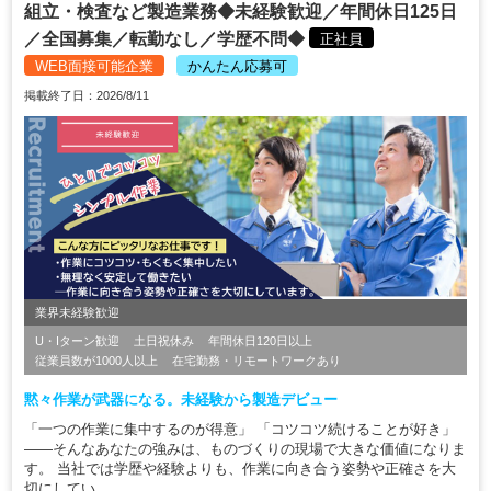
組立・検査など製造業務◆未経験歓迎／年間休日125日
／全国募集／転勤なし／学歴不問◆
正社員
WEB面接可能企業
かんたん応募可
掲載終了日：2026/8/11
業界未経験歓迎
U・Iターン歓迎
土日祝休み
年間休日120日以上
従業員数が1000人以上
在宅勤務・リモートワークあり
黙々作業が武器になる。未経験から製造デビュー
「一つの作業に集中するのが得意」 「コツコツ続けることが好き」
――そんなあなたの強みは、ものづくりの現場で大きな価値になりま
す。 当社では学歴や経験よりも、作業に向き合う姿勢や正確さを大
切にしてい...