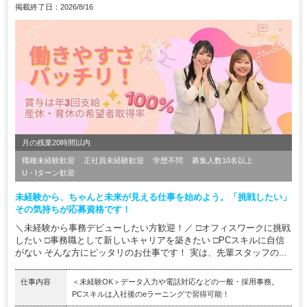
掲載終了日：2026/8/16
月の残業20時間以内
職種未経験歓迎
正社員未経験歓迎
学歴不問
募集人数10名以上
U・Iターン歓迎
未経験から、ちゃんと未来が見える仕事を始めよう。「挑戦したい」
その気持ちが応募資格です！
＼未経験から事務デビューしたい方歓迎！／ □オフィスワークに挑戦
したい □事務職として新しいキャリアを築きたい □PCスキルに自信
がない そんな方にピッタリのお仕事です！ 実は、先輩スタッフの...
仕事内容
＜未経験OK＞データ入力や電話対応などの一般・採用事務。
PCスキルは入社後のeラーニングで習得可能！