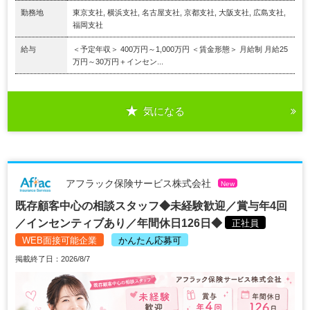
勤務地
東京支社, 横浜支社, 名古屋支社, 京都支社, 大阪支社, 広島支社,
福岡支社
給与
＜予定年収＞ 400万円～1,000万円 ＜賃金形態＞ 月給制 月給25
万円～30万円＋インセン...
気になる
アフラック保険サービス株式会社
New
既存顧客中心の相談スタッフ◆未経験歓迎／賞与年4回
／インセンティブあり／年間休日126日◆
正社員
WEB面接可能企業
かんたん応募可
掲載終了日：2026/8/7