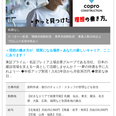
転勤なし
U・Iターン歓迎
職種未経験歓迎
業界未経験歓迎
募集人数10名以上
7日以上の長期休暇あり
＜理想の働き方が、現実になる場所＞あなたの新しいキャリア、ここ
にあります！
東証プライム・名証プレミア上場企業グループである当社。 日本の
建設現場を支える一員として活躍しませんか？ ~~夢の待遇を手に入
れよう~~ ◆年収アップ実現！入社1年目から月収36万円 ◆豊富な休
日...
仕事内容
資料作成・進行のチェック・スタッフの管理などを担当
勤務地
【好きなエリアで就業可能】札幌、仙台、東京、横浜、名古
屋、大阪、広島、福岡など全国各地の拠点
給与
【北海道】月給252,960円 【青森・岩手・秋田】月給226,000円
【宮城・山形・福島】月給...