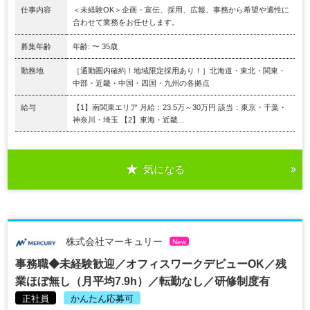
仕事内容
＜未経験OK＞企画・宣伝、採用、広報、事務から希望や適性に
合わせて業務をお任せします。
募集年齢
年齢: 〜 35歳
勤務地
［通勤圏内確約！地域限定採用あり！］北海道・東北・関東・
中部・近畿・中国・四国・九州の各拠点
給与
【1】南関東エリア 月給：23.5万～30万円 該当：東京・千葉・
神奈川・埼玉 【2】東海・近畿...
気になる
株式会社マーキュリー
New
事務職◆未経験歓迎／オフィスワークデビューOK／残
業ほぼ無し（月平均7.9h）／転勤なし／研修制度有
正社員
かんたん応募可