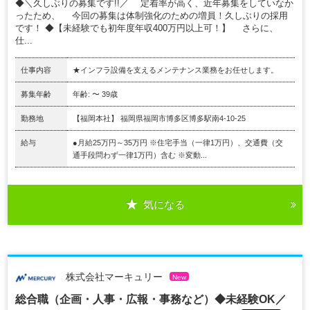
◆＼久しぶりの募集です!!／ 定着率が高く、近年募集をしていなか
ったため、 今回の募集は体制強化のための増員！久しぶりの採用
です！ ◆【未経験でも初年度年収400万円以上可！】 さらに、
仕...
仕事内容
★インフラ設備を支えるメンテナンス業務をお任せします。
募集年齢
年齢: 〜 39歳
勤務地
【福岡本社】 福岡県福岡市博多区博多駅南4-10-25
給与
●月給25万円～35万円 ※住宅手当（一律1万円）、交通費（交
通手段問わず一律1万円）含む ※変動...
気になる
株式会社マーキュリー
New
総合職（企画・人事・広報・事務など）◆未経験OK／