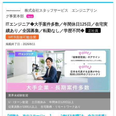
株式会社スタッフサービス エンジニアリン
グ事業本部
New
ITエンジニア◆大手案件多数／年間休日125日／在宅実
績あり／全国募集／転勤なし／学歴不問◆
正社員
WEB面接可能企業
掲載終了日：2026/8/11
業界未経験歓迎
U・Iターン歓迎
土日祝休み
年間休日120日以上
従業員数が1000人以上
在宅勤務・リモートワークあり
【経験を、次のステージへ。】 ――“伸びる転職”を、全力で支援し