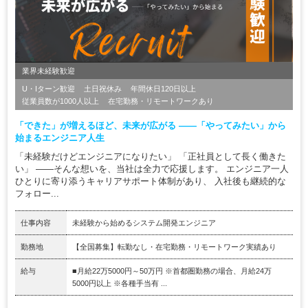
業界未経験歓迎
U・Iターン歓迎
土日祝休み
年間休日120日以上
従業員数が1000人以上
在宅勤務・リモートワークあり
「できた」が増えるほど、未来が広がる ――「やってみたい」から
始まるエンジニア人生
「未経験だけどエンジニアになりたい」 「正社員として長く働きた
い」 ――そんな想いを、当社は全力で応援します。 エンジニア一人
ひとりに寄り添うキャリアサポート体制があり、 入社後も継続的な
フォロー...
仕事内容
未経験から始めるシステム開発エンジニア
勤務地
【全国募集】転勤なし・在宅勤務・リモートワーク実績あり
給与
■月給22万5000円～50万円 ※首都圏勤務の場合、月給24万
5000円以上 ※各種手当有 ...