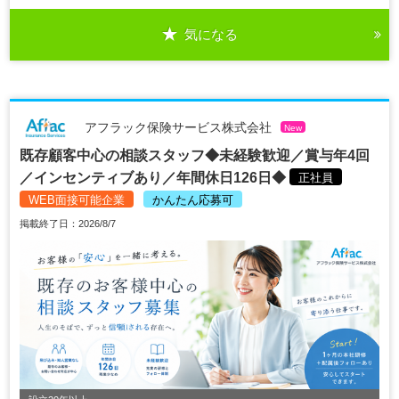
気になる
アフラック保険サービス株式会社
New
既存顧客中心の相談スタッフ◆未経験歓迎／賞与年4回
／インセンティブあり／年間休日126日◆
正社員
WEB面接可能企業
かんたん応募可
掲載終了日：2026/8/7