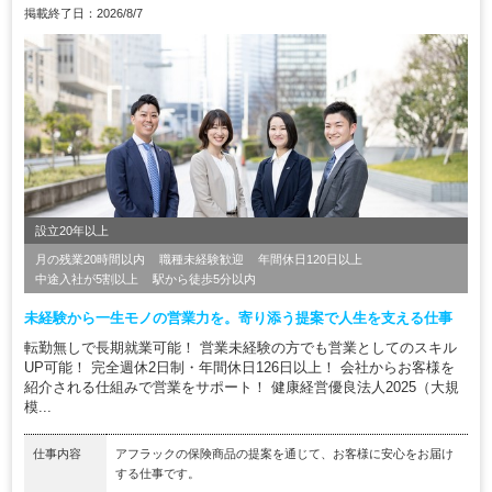
掲載終了日：2026/8/7
設立20年以上
月の残業20時間以内
職種未経験歓迎
年間休日120日以上
中途入社が5割以上
駅から徒歩5分以内
未経験から一生モノの営業力を。寄り添う提案で人生を支える仕事
転勤無しで長期就業可能！ 営業未経験の方でも営業としてのスキル
UP可能！ 完全週休2日制・年間休日126日以上！ 会社からお客様を
紹介される仕組みで営業をサポート！ 健康経営優良法人2025（大規
模...
仕事内容
アフラックの保険商品の提案を通じて、お客様に安心をお届け
する仕事です。