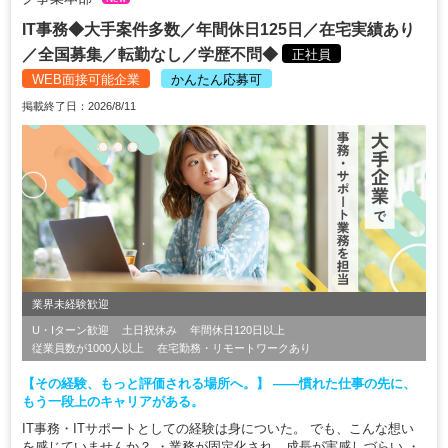
IT事務◆大手案件多数／年間休日125日／在宅実績あり
／全国募集／転勤なし／学歴不問◆
正社員
WEB面接可能企業
かんたん応募可
掲載終了日：2026/8/11
業界未経験歓迎
U・Iターン歓迎
土日祝休み
年間休日120日以上
従業員数が1000人以上
在宅勤務・リモートワークあり
【その経験、もっと評価される場所へ。】 ――慣れた仕事の先に、
もう一段上のキャリアがある。
IT事務・ITサポートとしての経験は身についた。 でも、こんな想い
を感じていませんか？ ・業務が固定化され、成長が実感しづらい ・