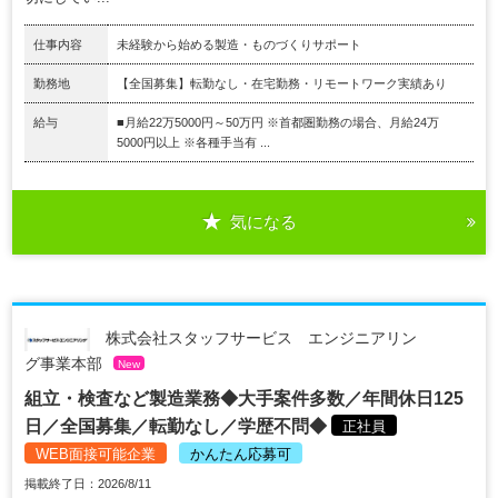
仕事内容
未経験から始める製造・ものづくりサポート
勤務地
【全国募集】転勤なし・在宅勤務・リモートワーク実績あり
給与
■月給22万5000円～50万円 ※首都圏勤務の場合、月給24万
5000円以上 ※各種手当有 ...
気になる
株式会社スタッフサービス エンジニアリン
グ事業本部
New
組立・検査など製造業務◆大手案件多数／年間休日125
日／全国募集／転勤なし／学歴不問◆
正社員
WEB面接可能企業
かんたん応募可
掲載終了日：2026/8/11