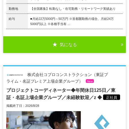
勤務地
【全国募集】転勤なし・在宅勤務・リモートワーク実績あり
給与
■月給22万5000円～50万円 ※首都圏勤務の場合、月給24万
5000円以上 ※各種手当有 ...
気になる
株式会社コプロコンストラクション（東証プ
ライム・名証プレミア上場企業グループ）
New
プロジェクトコーディネーター◆年間休日125日／東
証・名証上場企業グループ／未経験歓迎／z ◆
正社員
掲載終了日：2026/8/28