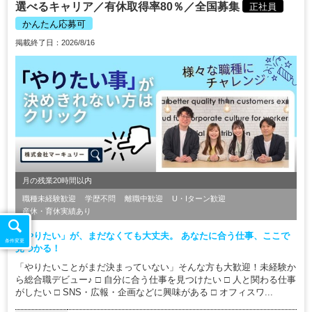
選べるキャリア／有休取得率80％／全国募集
正社員
かんたん応募可
掲載終了日：2026/8/16
月の残業20時間以内
職種未経験歓迎
学歴不問
離職中歓迎
U・Iターン歓迎
産休・育休実績あり
「やりたい」が、まだなくても大丈夫。 あなたに合う仕事、ここで
条件変更
見つかる！
「やりたいことがまだ決まっていない」そんな方も大歓迎！未経験か
ら総合職デビュー♪ □ 自分に合う仕事を見つけたい □ 人と関わる仕事
がしたい □ SNS・広報・企画などに興味がある □ オフィスワ...