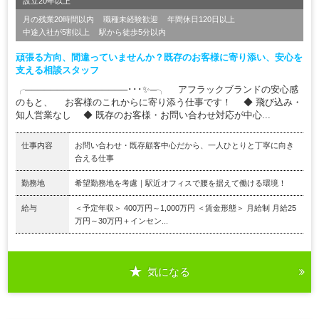
設立20年以上
月の残業20時間以内
職種未経験歓迎
年間休日120日以上
中途入社が5割以上
駅から徒歩5分以内
頑張る方向、間違っていませんか？既存のお客様に寄り添い、安心を
支える相談スタッフ
╭────────────────･･･✨─╮ アフラックブランドの安心感
のもと、 お客様のこれからに寄り添う仕事です！ ◆ 飛び込み・
知人営業なし ◆ 既存のお客様・お問い合わせ対応が中心...
仕事内容
お問い合わせ・既存顧客中心だから、一人ひとりと丁寧に向き
合える仕事
勤務地
希望勤務地を考慮｜駅近オフィスで腰を据えて働ける環境！
給与
＜予定年収＞ 400万円～1,000万円 ＜賃金形態＞ 月給制 月給25
万円～30万円＋インセン...
気になる