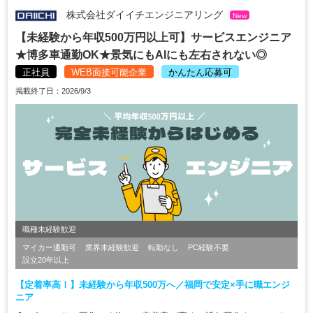
株式会社ダイイチエンジニアリング
New
【未経験から年収500万円以上可】サービスエンジニア
★博多車通勤OK★景気にもAIにも左右されない◎
正社員
WEB面接可能企業
かんたん応募可
掲載終了日：2026/9/3
職種未経験歓迎
マイカー通勤可
業界未経験歓迎
転勤なし
PC経験不要
設立20年以上
【定着率高！】未経験から年収500万へ／福岡で安定×手に職エンジ
ニア