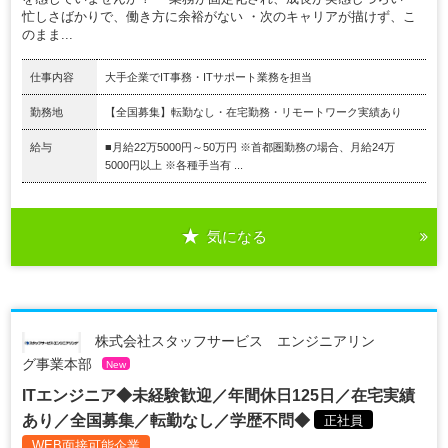
忙しさばかりで、働き方に余裕がない ・次のキャリアが描けず、こ
のまま...
仕事内容
大手企業でIT事務・ITサポート業務を担当
勤務地
【全国募集】転勤なし・在宅勤務・リモートワーク実績あり
給与
■月給22万5000円～50万円 ※首都圏勤務の場合、月給24万
5000円以上 ※各種手当有 ...
気になる
株式会社スタッフサービス エンジニアリン
グ事業本部
New
ITエンジニア◆未経験歓迎／年間休日125日／在宅実績
あり／全国募集／転勤なし／学歴不問◆
正社員
WEB面接可能企業