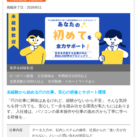
掲載終了日：2026/8/11
業界未経験歓迎
U・Iターン歓迎
土日祝休み
年間休日120日以上
従業員数が1000人以上
在宅勤務・リモートワークあり
未経験から始めるITの仕事。安心の研修とサポート環境
「ITの仕事に興味はあるけれど、経験がないから不安」 そんな気持
ちを持つ方でも、安心して一歩を踏み出せる環境が私たちにはありま
す。 入社後は、パソコンの基本操作や仕事の進め方から丁寧に学べ
る研修を...
仕事内容
データ入力や、社内システムの操作、社員からの「使い方が分
からない」といった問い合わせ対応など