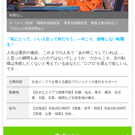
転勤なし
U・Iターン歓迎
職種未経験歓迎
業界未経験歓迎
募集人数10名以上
7日以上の長期休暇あり
「私にとって、いい人生って何だろう」―今こそ、後悔しない転職
を！
人生は選択の連続。 これまでの人生で「あの時こうしていれば…」
と思った瞬間もあったのではないでしょうか。 だからこそ、次の転
職は失敗したくないと考えているあなたに ”コプロ”を選んで欲しいん
です...
仕事内容
社会インフラを整える建設プロジェクトの進行をサポート
勤務地
【好きなエリアで就業可能】札幌、仙台、東京、横浜、名古
屋、大阪、広島、福岡など全国各地の拠点
給与
【北海道】月給252,960円 【青森・岩手・秋田】月給226,000円
【宮城・山形・福島】月給...