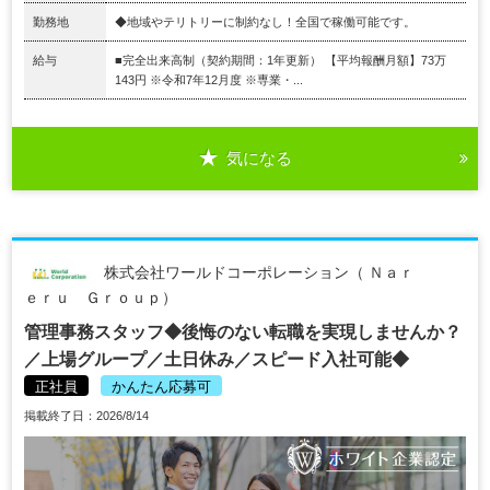
勤務地
◆地域やテリトリーに制約なし！全国で稼働可能です。
給与
■完全出来高制（契約期間：1年更新） 【平均報酬月額】73万
143円 ※令和7年12月度 ※専業・...
気になる
株式会社ワールドコーポレーション（ Ｎａｒ
ｅｒｕ Ｇｒｏｕｐ）
管理事務スタッフ◆後悔のない転職を実現しませんか？
／上場グループ／土日休み／スピード入社可能◆
正社員
かんたん応募可
掲載終了日：2026/8/14