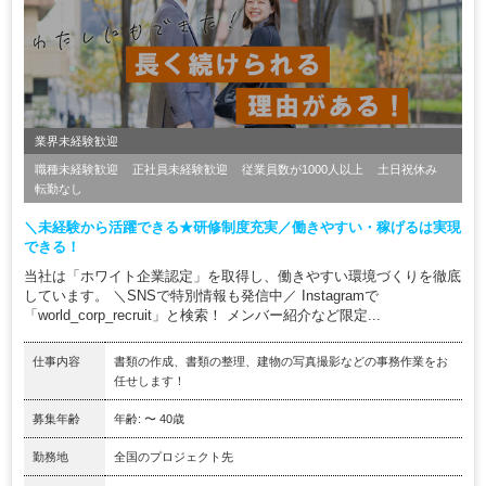
業界未経験歓迎
職種未経験歓迎
正社員未経験歓迎
従業員数が1000人以上
土日祝休み
転勤なし
＼未経験から活躍できる★研修制度充実／働きやすい・稼げるは実現
できる！
当社は「ホワイト企業認定」を取得し、働きやすい環境づくりを徹底
しています。 ＼SNSで特別情報も発信中／ Instagramで
「world_corp_recruit」と検索！ メンバー紹介など限定...
仕事内容
書類の作成、書類の整理、建物の写真撮影などの事務作業をお
任せします！
募集年齢
年齢: 〜 40歳
勤務地
全国のプロジェクト先