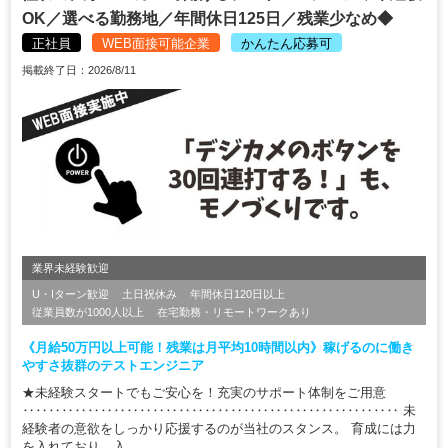
OK／選べる勤務地／年間休日125日／残業少なめ◆
正社員
WEB面接可能企業
かんたん応募可
掲載終了日：2026/8/11
業界未経験歓迎
U・Iターン歓迎
土日祝休み
年間休日120日以上
従業員数が1000人以上
在宅勤務・リモートワークあり
《月給50万円以上可能！残業は月平均10時間以内》稼げるのに働き
やすさ抜群のテストエンジニア
★未経験スタートでもご安心を！充実のサポート体制をご用意
‥‥‥‥‥‥‥‥‥‥‥‥‥‥‥‥‥‥‥‥‥‥‥‥‥‥‥‥‥ 未
経験者の意欲をしっかり応援するのが当社のスタンス。 育成には力
を入れており、入...