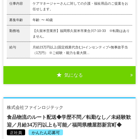
仕事内容
ケアマネージャーさんに対しての介護・福祉用品のご提案をお
任せします。
募集年齢
年齢: 〜 40歳
勤務地
【久留米営業所】福岡県久留米市東合川7-10-33 ※転勤はあり
ません。
給与
月給23万円以上(固定残業代含む)+インセンティブ+無事故手当
（1万円） ※ご経験・能力を最大限...
気になる
株式会社ファインロジテック
食品物流のルート配送◆学歴不問／転勤なし／未経験歓
迎／月給34万円以上も可能／福岡県糟屋郡新宮町◆
正社員
かんたん応募可