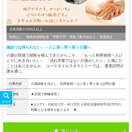
従業員数が1000人以上
転勤なし
職種未経験歓迎
学歴不問
募集人数10名以上
面接保証
施設では得られない、一人に深く寄り添う介護へ
介護の現場で経験を積んできたからこそ、 「もっと利用者様一人ひ
とりに向き合いたい」 「流れ作業ではない介護がしたい」と感じた
ことはありませんか。 ユースタイルラボラトリーでは、 重度訪問介
護を通じ...
仕事内容
介護経験を活かし、利用者様一人に深く寄り添う訪問介護
勤務地
★全国で積極採用！
条件変更
給与
■エリア1：月給32.1万～49.1万円 ※居住支援特別手当2万円の
対象となる場合があります。 ■...
気になる