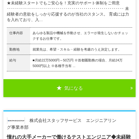
★未経験スタートでもご安心を！充実のサポート体制をご用意
‥‥‥‥‥‥‥‥‥‥‥‥‥‥‥‥‥‥‥‥‥‥‥‥‥‥‥‥‥ 未
経験者の意欲をしっかり応援するのが当社のスタンス。 育成には力
を入れており、入...
仕事内容
あらゆる製品や機械を作動させ、エラーが発生しないかチェッ
クするお仕事です。
勤務地
就業先は、希望・スキル・経験を考慮のうえ決定します。
給与
■月給22万5000円～50万円 ※首都圏勤務の場合、月給24万
5000円以上 ※各種手当有 ...
気になる
株式会社スタッフサービス エンジニアリン
グ事業本部
憧れの大手メーカーで働けるテストエンジニア◆未経験