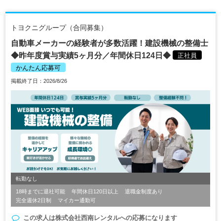
トヨクニグループ（合同募集）
自動車メーカーの経験者が多数活躍！建設機械の整備士
◆昨年度賞与実績5ヶ月分／年間休日124日◆
正社員
かんたん応募可
掲載終了日：2026/8/26
転勤なし
18時までに退社可能
年間休日120日以上
退職金制度あり
完全週休2日制
マイカー通勤可
この求人は
株式会社西南レンタル
への応募になります