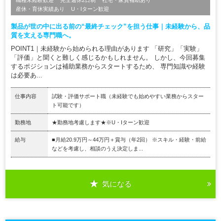
職種未経験歓迎
完全週休2日制
社宅・家賃補助あり
産休・育休実績あり
U・Iターン歓迎
製品が世の中に出る前の“最終チェック”を担う仕事｜未経験から、品
質を支える専門職へ。
POINT1｜未経験から始められる理由があります 「研究」「実験」
「評価」と聞くと難しく感じるかもしれません。 しかし、今回募集
するポジションは補助業務からスタートするため、 専門知識や経験
は必要あ...
仕事内容
試験・評価サポート職（未経験でも始めやすい業務からスター
ト可能です）
勤務地
★勤務地考慮します★※U・Iターン歓迎
給与
■月給20.9万円～44万円＋賞与（年2回） ※スキル・経験・前給
などを考慮し、相談のうえ決定しま...
気になる