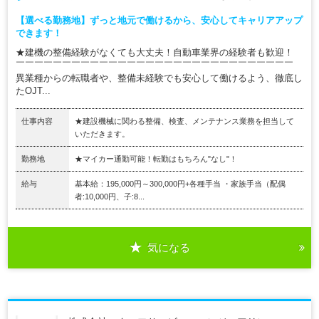
【選べる勤務地】ずっと地元で働けるから、安心してキャリアアップ
できます！
★建機の整備経験がなくても大丈夫！自動車業界の経験者も歓迎！
￣￣￣￣￣￣￣￣￣￣￣￣￣￣￣￣￣￣￣￣￣￣￣￣￣￣￣￣￣￣
異業種からの転職者や、整備未経験でも安心して働けるよう、徹底し
たOJT...
仕事内容
★建設機械に関わる整備、検査、メンテナンス業務を担当して
いただきます。
勤務地
★マイカー通勤可能！転勤はもちろん"なし"！
給与
基本給：195,000円～300,000円+各種手当 ・家族手当（配偶
者:10,000円、子:8...
気になる