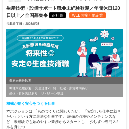
生産技術・設備サポート職◆未経験歓迎／年間休日120
日以上／全国募集◆
正社員
WEB面接可能企業
掲載終了日：2026/8/25
業界未経験歓迎
職種未経験歓迎
完全週休2日制
社宅・家賃補助あり
産休・育休実績あり
U・Iターン歓迎
機械が動く安心をつくる仕事
本ポジションは 「ものづくりに関わりたい」 「安定した仕事に就き
たい」という方に最適な仕事です。 設備の点検やメンテナンスな
ど、未経験でも始めやすい業務からスタートし、 少しずつ専門スキ
ルを身につ...