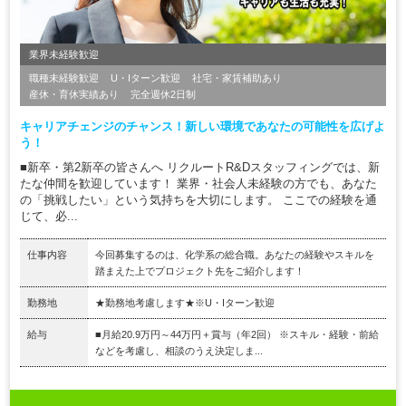
業界未経験歓迎
職種未経験歓迎
U・Iターン歓迎
社宅・家賃補助あり
産休・育休実績あり
完全週休2日制
キャリアチェンジのチャンス！新しい環境であなたの可能性を広げよ
う！
■新卒・第2新卒の皆さんへ リクルートR&Dスタッフィングでは、新
たな仲間を歓迎しています！ 業界・社会人未経験の方でも、あなた
の「挑戦したい」という気持ちを大切にします。 ここでの経験を通
じて、必...
仕事内容
今回募集するのは、化学系の総合職。あなたの経験やスキルを
踏まえた上でプロジェクト先をご紹介します！
勤務地
★勤務地考慮します★※U・Iターン歓迎
給与
■月給20.9万円～44万円＋賞与（年2回） ※スキル・経験・前給
などを考慮し、相談のうえ決定しま...