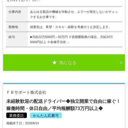
仕事内容
あらゆる製品や機械を作動させ、エラーが発生しないかチェッ
クするお仕事です。
勤務地
就業先は、希望・スキル・経験を考慮のうえ決定します。
給与
■月給22万5000円～50万円 ※首都圏勤務の場合、月給24万
5000円以上 ※各種手当有 ...
気になる
ＦＢサポート株式会社
未経験歓迎の配送ドライバー◆独立開業で自由に稼ぐ！
稼働時間・休日自由／平均報酬額73万円以上◆
業務委託
かんたん応募可
掲載終了日：2026/8/14