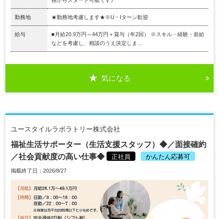
勤務地
★勤務地考慮します★※U・Iターン歓迎
給与
■月給20.9万円～44万円＋賞与（年2回） ※スキル・経験・前給
などを考慮し、相談のうえ決定しま...
気になる
ユースタイルラボラトリー株式会社
福祉生活サポーター（生活支援スタッフ）◆／面接確約
／社会貢献度の高い仕事◆
正社員
かんたん応募可
掲載終了日：2026/8/27