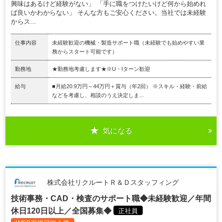
興味はあるけど経験がない」 「手に職をつけたいけど何から始めれ
ば良いかわからない」 そんな方もご安心ください。当社では未経験
からス...
仕事内容
未経験歓迎の機械・製造サポート職（未経験でも始めやすい業
務からスタート可能です）
勤務地
★勤務地考慮します★※U・Iターン歓迎
給与
■月給20.9万円～44万円＋賞与（年2回） ※スキル・経験・前給
などを考慮し、相談のうえ決定しま...
気になる
株式会社リクルートＲ＆Ｄスタッフィング
技術事務・CAD・検査のサポート職◆未経験歓迎／年間
休日120日以上／全国募集◆
正社員