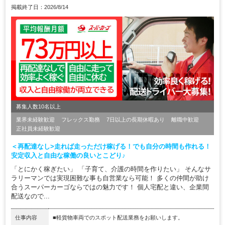
掲載終了日：2026/8/14
募集人数10名以上
業界未経験歓迎
フレックス勤務
7日以上の長期休暇あり
離職中歓迎
正社員未経験歓迎
＜再配達なし>走れば走っただけ稼げる！でも自分の時間も作れる！
安定収入と自由な稼働の良いとこどり♪
「とにかく稼ぎたい」 「子育て、介護の時間を作りたい」 そんなサ
ラリーマンでは実現困難な事も自営業なら可能！ 多くの仲間が助け
合うスーパーカーゴならではの魅力です！ 個人宅配と違い、企業間
配送なので...
仕事内容
■軽貨物車両でのスポット配送業務をお願いします。