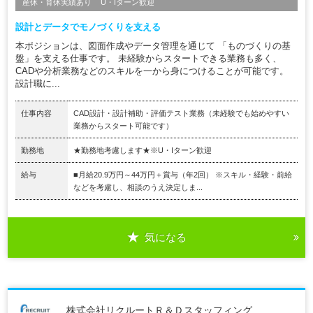
産休・育休実績あり
U・Iターン歓迎
設計とデータでモノづくりを支える
本ポジションは、図面作成やデータ管理を通じて 「ものづくりの基
盤」を支える仕事です。 未経験からスタートできる業務も多く、
CADや分析業務などのスキルを一から身につけることが可能です。
設計職に...
仕事内容
CAD設計・設計補助・評価テスト業務（未経験でも始めやすい
業務からスタート可能です）
勤務地
★勤務地考慮します★※U・Iターン歓迎
給与
■月給20.9万円～44万円＋賞与（年2回） ※スキル・経験・前給
などを考慮し、相談のうえ決定しま...
気になる
株式会社リクルートＲ＆Ｄスタッフィング