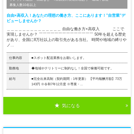
募集人数10名以上
自由×高収入！あなたの理想の働き方、ここにあります！"自営業"デ
ビューしませんか？
＿＿＿＿＿＿＿＿＿＿＿＿＿＿ 自由な働き方×高収入 ここで
実現しませんか？ ￣￣￣￣￣￣￣￣￣￣￣￣￣￣ 50年を超える歴史
があり、全国に8万社以上の取引先がある当社。 時間や地域の縛りや
ノ...
仕事内容
■スポット配送業務をお願いします。
勤務地
◆地域やテリトリーに制約なし！全国で稼働可能です。
給与
■完全出来高制（契約期間：1年更新） 【平均報酬月額】73万
143円 ※令和7年12月度 ※専業・...
気になる