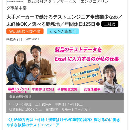
株式会社スタッフサービス エンジニアリン
グ事業本部
大手メーカーで働けるテストエンジニア◆残業少なめ／
未経験OK／選べる勤務地／年間休日125日◆
正社員
WEB面接可能企業
かんたん応募可
掲載終了日：2026/8/11
業界未経験歓迎
U・Iターン歓迎
土日祝休み
年間休日120日以上
従業員数が1000人以上
在宅勤務・リモートワークあり
《月給50万円以上可能！残業は月平均10時間以内》稼げるのに働き
やすさ抜群のテストエンジニア