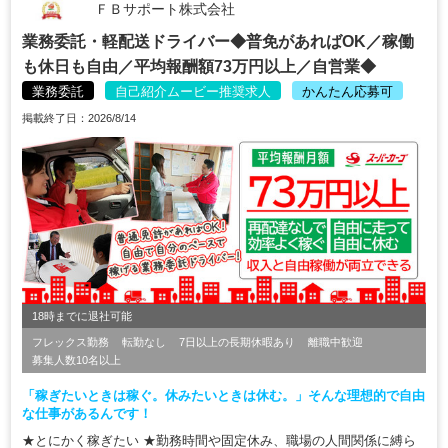
ＦＢサポート株式会社
業務委託・軽配送ドライバー◆普免があればOK／稼働
も休日も自由／平均報酬額73万円以上／自営業◆
業務委託
自己紹介ムービー推奨求人
かんたん応募可
掲載終了日：2026/8/14
18時までに退社可能
フレックス勤務
転勤なし
7日以上の長期休暇あり
離職中歓迎
募集人数10名以上
「稼ぎたいときは稼ぐ。休みたいときは休む。」そんな理想的で自由
な仕事があるんです！
★とにかく稼ぎたい ★勤務時間や固定休み、職場の人間関係に縛ら