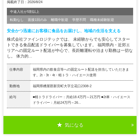
掲載終了日：2026/8/24
中途入社が5割以上
転勤なし
面接1回のみ
離職中歓迎
学歴不問
職種未経験歓迎
安全かつ迅速にお客様に食品をお届けし、地域の生活を支える
株式会社ファインロジテックでは、 未経験からでも安心してスター
トできる食品配送ドライバーを募集しています。 福岡県内・近郊エ
リアへの固定ルート配送が中心で、長距離運転や泊まり勤務は一切な
し。 体力的...
仕事内容
福岡県内の飲食店等への固定ルート配送を担当していただきま
す。2t・3t・4t・軽トラ・ハイエース使用
勤務地
福岡県糟屋郡新宮町大字立花口2308-2
給与
■軽トラドライバー：月給18.4万円～21万円 ■2t車・ハイエース
ドライバー：月給24万円～26...
気になる