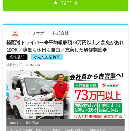
気になる
ＦＢサポート株式会社
軽配送ドライバー◆平均報酬額73万円以上／普免があれ
ばOK／稼働も休日も自由／充実した研修制度◆
業務委託
かんたん応募可
掲載終了日：2026/8/14
18時までに退社可能
フレックス勤務
転勤なし
7日以上の長期休暇あり
離職中歓迎