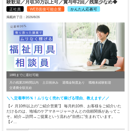
験歓迎／月収30万以上可／賞与年2回／残業少なめ◆
正社員
WEB面接可能企業
かんたん応募可
掲載終了日：2026/8/26
18時までに退社可能
月の残業20時間以内
土日祝休み
退職金制度あり
職種未経験歓迎
交通費全額支給
＼＼定着率95％！ムリなく売れて稼げる理由、教えます／／
【✓ 月10件以上の“ご紹介営業”】 毎月約10件、お客様をご紹介いた
だけるのは、地域のケアマネージャーさんとの信頼関係があってこ
そ。紹介→訪問→ご提案という流れが“自然に”生まれています。
【✓...