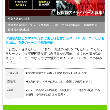
募集人数10名以上
業界未経験歓迎
フレックス勤務
7日以上の長期休暇あり
離職中歓迎
正社員未経験歓迎
≪開業支援します！≫走れば走るほど稼げるスーパーカーゴ！しかも
自由に、自分のペースで稼働可能！
「とにかく稼ぎたい」 「子育て、介護の時間を作りたい」 そんなサ
ラリーマンでは実現困難な事も自営業なら可能！ 多くの仲間が助け
合うスーパーカーゴならではの魅力です！ ＜スーパーカーゴの強み
＞ 全...
仕事内容
■軽貨物車両でのスポット配送業務をお願いします。
勤務地
◆地域やテリトリーに制約なし！全国で稼働可能です。
給与
■完全出来高制（契約期間：1年更新） 【平均報酬月額】73万
143円 ※令和7年12月度 ※専業・...