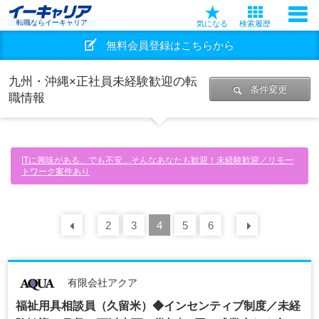
転職ならイーキャリア
気になる
検索履歴
無料会員登録はこちらから
九州・沖縄×正社員未経験歓迎の転
条件変更
職情報
ITに興味がある、でも不安…そんなあなたも歓迎！未経験歓迎／リモー
トワーク案件あり
前の
2
30
3
件
4
5
6
次の
30
有限会社アクア
福祉用具相談員（久留米）◆インセンティブ制度／未経