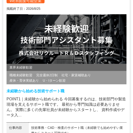
WEB面接可能企業
掲載終了日：2026/8/25
業界未経験歓迎
職種未経験歓迎
完全週休2日制
社宅・家賃補助あり
産休・育休実績あり
U・Iターン歓迎
未経験から始める技術サポート職
POINT1｜未経験から始められる 今回募集するのは、技術部門や製造
現場を支えるサポート職です。 最初から専門知識は必要ありませ
ん。 実際に多くの先輩社員が未経験からスタートし、 資料作成やデ
ータ入...
仕事内容
技術事務・CAD・検査のサポート職（未経験でも始めやすい業
務からスタート可能です）