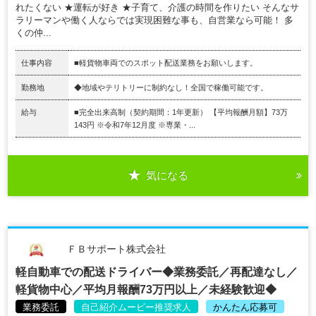
れたくない ★運転が好き ★子育て、介護の時間を作りたい そんなサ
ラリーマンや働く人ならでは実現困難な事も、自営業なら可能！ 多
くの仲...
仕事内容
■軽貨物車両でのスポット配送業務をお願いします。
勤務地
◆地域やテリトリーに制約なし！全国で稼働可能です。
給与
■完全出来高制（契約期間：1年更新） 【平均報酬月額】73万
143円 ※令和7年12月度 ※専業・...
気になる
ＦＢサポート株式会社
軽自動車での配送ドライバー◆業務委託／再配達なし／
軽貨物中心／平均月報酬73万円以上／未経験歓迎◆
業務委託
自己紹介ムービー推奨求人
かんたん応募可