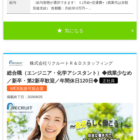
給与
〈給与形態が選択できます〉 １)月給+交通費+（残業代は全額
別途支給） 首都圏：月給30.0万円～...
気になる
株式会社リクルートＲ＆Ｄスタッフィング
総合職（エンジニア・化学アシスタント）◆残業少なめ
／新卒・第2新卒歓迎／年間休日120日◆
正社員
WEB面接可能企業
掲載終了日：2026/8/25