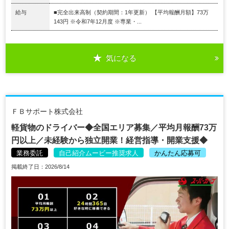
給与
■完全出来高制（契約期間：1年更新） 【平均報酬月額】73万
143円 ※令和7年12月度 ※専業・...
気になる
ＦＢサポート株式会社
軽貨物のドライバー◆全国エリア募集／平均月報酬73万
円以上／未経験から独立開業！経営指導・開業支援◆
業務委託
自己紹介ムービー推奨求人
かんたん応募可
掲載終了日：2026/8/14