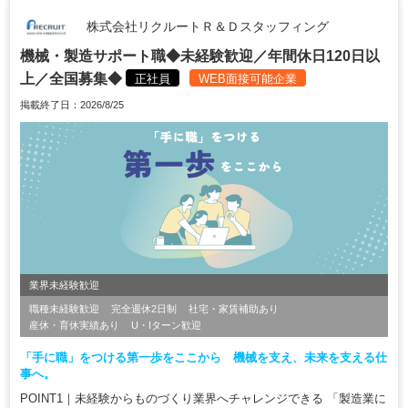
株式会社リクルートＲ＆Ｄスタッフィング
機械・製造サポート職◆未経験歓迎／年間休日120日以
上／全国募集◆
正社員
WEB面接可能企業
掲載終了日：2026/8/25
業界未経験歓迎
職種未経験歓迎
完全週休2日制
社宅・家賃補助あり
産休・育休実績あり
U・Iターン歓迎
「手に職」をつける第一歩をここから 機械を支え、未来を支える仕
事へ。
POINT1｜未経験からものづくり業界へチャレンジできる 「製造業に