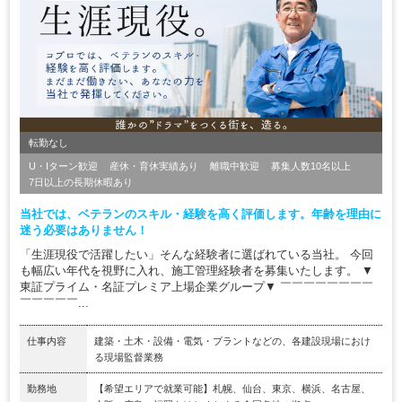
転勤なし
U・Iターン歓迎
産休・育休実績あり
離職中歓迎
募集人数10名以上
7日以上の長期休暇あり
当社では、ベテランのスキル・経験を高く評価します。年齢を理由に
迷う必要はありません！
「生涯現役で活躍したい」そんな経験者に選ばれている当社。 今回
も幅広い年代を視野に入れ、施工管理経験者を募集いたします。 ▼
東証プライム・名証プレミア上場企業グループ▼ ￣￣￣￣￣￣￣￣
￣￣￣￣￣...
仕事内容
建築・土木・設備・電気・プラントなどの、各建設現場におけ
る現場監督業務
勤務地
【希望エリアで就業可能】札幌、仙台、東京、横浜、名古屋、