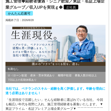
施工管理◆経験者優遇・シニア歓迎／東証・名証上場企
業グループ／収入UPを実現ｇ◆
正社員
かんたん応募可
掲載終了日：2026/8/28
転勤なし
U・Iターン歓迎
産休・育休実績あり
離職中歓迎
募集人数10名以上
7日以上の長期休暇あり
当社では、ベテランのスキル・経験を高く評価します。年齢を理由に
迷う必要はありません！
「生涯現役で活躍したい」そんな経験者に選ばれている当社。 今回
も幅広い年代を視野に入れ、施工管理経験者を募集いたします。 ▼
東証プライム・名証プレミア上場企業グループ▼ ￣￣￣￣￣￣￣￣