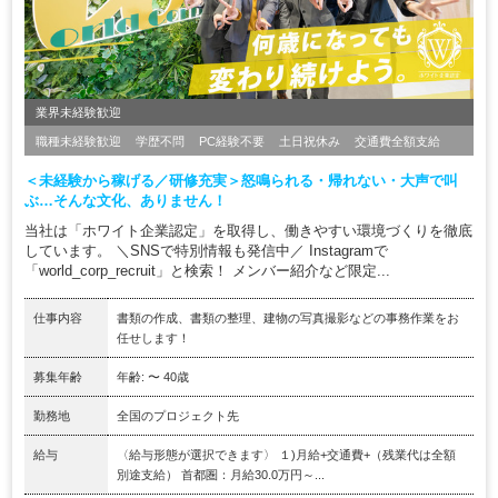
業界未経験歓迎
職種未経験歓迎
学歴不問
PC経験不要
土日祝休み
交通費全額支給
＜未経験から稼げる／研修充実＞怒鳴られる・帰れない・大声で叫
ぶ…そんな文化、ありません！
当社は「ホワイト企業認定」を取得し、働きやすい環境づくりを徹底
しています。 ＼SNSで特別情報も発信中／ Instagramで
「world_corp_recruit」と検索！ メンバー紹介など限定...
仕事内容
書類の作成、書類の整理、建物の写真撮影などの事務作業をお
任せします！
募集年齢
年齢: 〜 40歳
勤務地
全国のプロジェクト先
給与
〈給与形態が選択できます〉 １)月給+交通費+（残業代は全額
別途支給） 首都圏：月給30.0万円～...