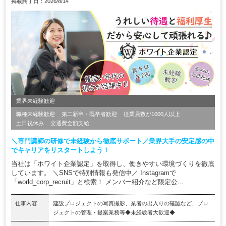
掲載終了日：2026/8/14
業界未経験歓迎
職種未経験歓迎
第二新卒・既卒者歓迎
従業員数が1000人以上
土日祝休み
交通費全額支給
＼専門講師の研修で未経験から徹底サポート／業界大手の安定感の中
でキャリアをリスタートしよう！
当社は「ホワイト企業認定」を取得し、働きやすい環境づくりを徹底
しています。 ＼SNSで特別情報も発信中／ Instagramで
「world_corp_recruit」と検索！ メンバー紹介など限定公...
仕事内容
建設プロジェクトの写真撮影、業者の出入りの確認など、プロ
ジェクトの管理・提案業務等◆未経験者大歓迎◆