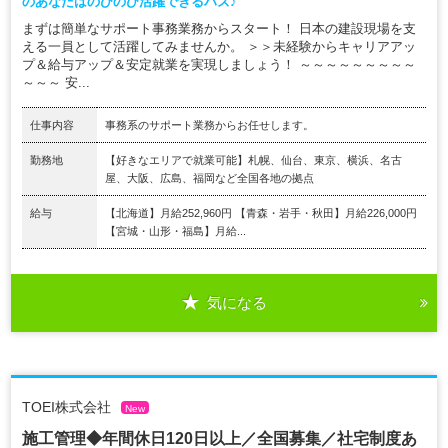
のあなたはのびのび活躍できるハズ♪
まずは簡単なサポート事務業務からスタート！ 日本の建設現場を支
える一員として活躍してみませんか。 ＞＞未経験からキャリアアッ
プ＆給与アップ＆安定就業を実現しましょう！ ～～～～～～～～～
～～～ 安...
仕事内容
事務系のサポート業務からお任せします。
勤務地
【好きなエリアで就業可能】札幌、仙台、東京、横浜、名古
屋、大阪、広島、福岡など全国各地の拠点
給与
【北海道】月給252,960円 【青森・岩手・秋田】月給226,000円
【宮城・山形・福島】月給...
気になる
TOEI株式会社
New
施工管理◆年間休日120日以上／全国募集／社宅制度あ