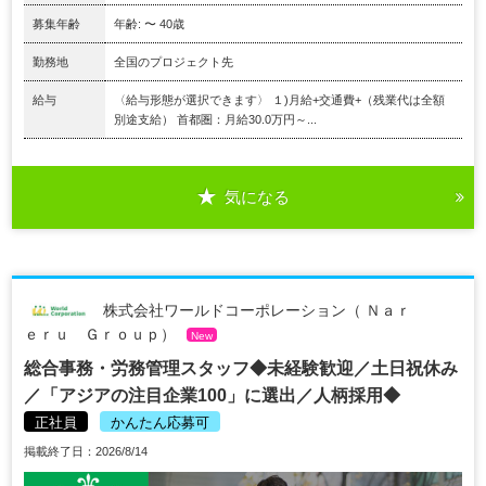
募集年齢
年齢: 〜 40歳
勤務地
全国のプロジェクト先
給与
〈給与形態が選択できます〉 １)月給+交通費+（残業代は全額
別途支給） 首都圏：月給30.0万円～...
気になる
株式会社ワールドコーポレーション（ Ｎａｒ
ｅｒｕ Ｇｒｏｕｐ）
New
総合事務・労務管理スタッフ◆未経験歓迎／土日祝休み
／「アジアの注目企業100」に選出／人柄採用◆
正社員
かんたん応募可
掲載終了日：2026/8/14