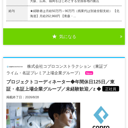
大阪、広島、福岡をはじめとする全国各地の拠点
給与
★経験者は月給50万円～90万円（残業代は別途全額支給） 【北
海道】月給252,960円 【青森・...
気になる
株式会社コプロコンストラクション（東証プ
ライム・名証プレミア上場企業グループ）
New
プロジェクトコーディネーター◆年間休日125日／東
証・名証上場企業グループ／未経験歓迎／z ◆
正社員
掲載終了日：2026/8/28