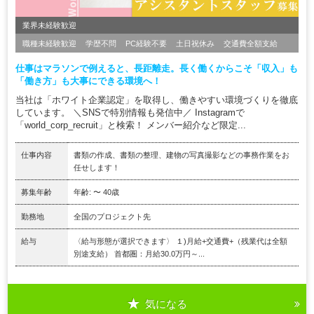
業界未経験歓迎
職種未経験歓迎
学歴不問
PC経験不要
土日祝休み
交通費全額支給
仕事はマラソンで例えると、長距離走。長く働くからこそ「収入」も
「働き方」も大事にできる環境へ！
当社は「ホワイト企業認定」を取得し、働きやすい環境づくりを徹底
しています。 ＼SNSで特別情報も発信中／ Instagramで
「world_corp_recruit」と検索！ メンバー紹介など限定...
仕事内容
書類の作成、書類の整理、建物の写真撮影などの事務作業をお
任せします！
募集年齢
年齢: 〜 40歳
勤務地
全国のプロジェクト先
給与
〈給与形態が選択できます〉 １)月給+交通費+（残業代は全額
別途支給） 首都圏：月給30.0万円～...
気になる