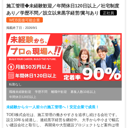
施工管理◆未経験歓迎／年間休日120日以上／社宅制度
あり／学歴不問／設立以来黒字経営/賞与あり
正社員
WEB面接可能企業
掲載終了日：2026/9/1
転勤なし
職種未経験歓迎
学歴不問
離職中歓迎
募集人数10名以上
年間休日120日以上
未経験から☆一人前☆の施工管理へ！安定企業で成長！
TOEI株式会社は、施工管理の働きやすさを追求し続ける会社です。
設立10年を経過し、連続黒字経営を継続中。 大手から中小まで幅広
い建設会社と取引し、 再開発や大型建設プロジェクトなど案件は増