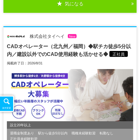
気になる
株式会社タイヘイ
New
CADオペレーター（北九州／福岡）◆駅チカ徒歩5分以
内／建設以外でのCAD使用経験も活かせる◆
正社員
掲載終了日：2026/8/31
条件変更
設立20年以上
退職金制度あり
駅から徒歩5分以内
職種未経験歓迎
転勤なし
正社員未経験歓迎