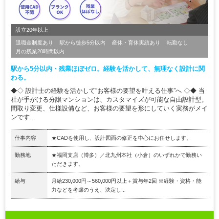
設立20年以上
退職金制度あり
駅から徒歩5分以内
産休・育休実績あり
転勤なし
月の残業20時間以内
駅から5分以内・残業ほぼゼロ。経験を活かして、無理なく設計に関
わる。
◆◇ 設計士の経験を活かして“お客様の要望を叶える仕事”へ ◇◆ 当
社が手がける分譲マンションは、カスタマイズが可能な自由設計型。
間取り変更、仕様設備など、お客様の要望を形にしていく実務がメイ
ンです...
仕事内容
★CADを使用し、設計図面の修正を中心にお任せします。
勤務地
★福岡支店（博多）／北九州本社（小倉）のいずれかで勤務い
ただきます。
給与
月給230,000円～560,000円以上＋賞与年2回 ※経験・資格・能
力などを考慮のうえ、決定し...