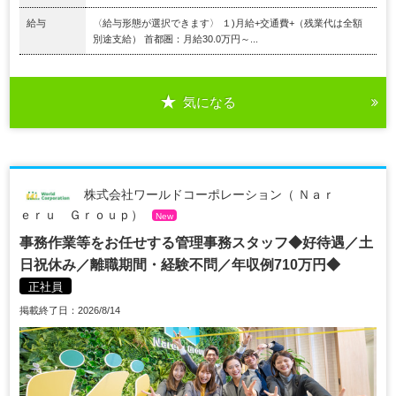
給与
〈給与形態が選択できます〉 １)月給+交通費+（残業代は全額
別途支給） 首都圏：月給30.0万円～...
気になる
株式会社ワールドコーポレーション（ Ｎａｒ
ｅｒｕ Ｇｒｏｕｐ）
New
事務作業等をお任せする管理事務スタッフ◆好待遇／土
日祝休み／離職期間・経験不問／年収例710万円◆
正社員
掲載終了日：2026/8/14