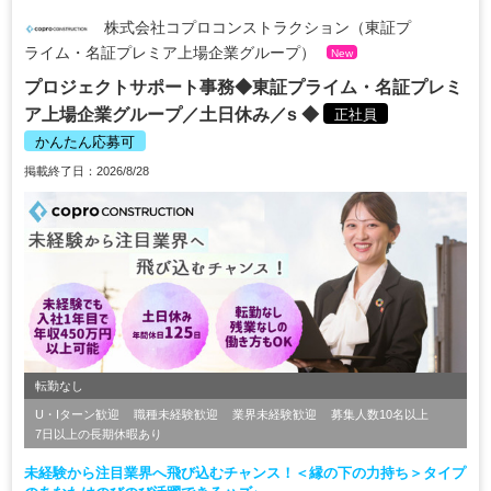
株式会社コプロコンストラクション（東証プ
ライム・名証プレミア上場企業グループ）
New
プロジェクトサポート事務◆東証プライム・名証プレミ
ア上場企業グループ／土日休み／s ◆
正社員
かんたん応募可
掲載終了日：2026/8/28
転勤なし
U・Iターン歓迎
職種未経験歓迎
業界未経験歓迎
募集人数10名以上
7日以上の長期休暇あり
未経験から注目業界へ飛び込むチャンス！＜縁の下の力持ち＞タイプ