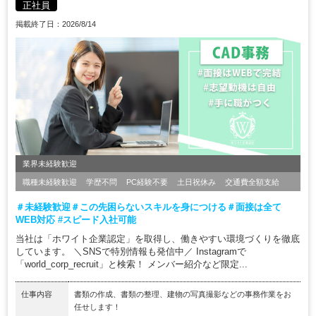
正社員
掲載終了日：2026/8/14
業界未経験歓迎
職種未経験歓迎
学歴不問
PC経験不要
土日祝休み
交通費全額支給
＃未経験歓迎＃この先困らないスキルを身につける＃面接は全て
WEB対応 #スピード入社可能
当社は「ホワイト企業認定」を取得し、働きやすい環境づくりを徹底
しています。 ＼SNSで特別情報も発信中／ Instagramで
「world_corp_recruit」と検索！ メンバー紹介など限定...
仕事内容
書類の作成、書類の整理、建物の写真撮影などの事務作業をお
任せします！