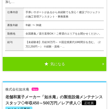
加し...
仕事内容
手厚いサポートがあるから未経験でも安心！建設プロジェクト
の施工管理アシスタント・事務業務
募集年齢
年齢: 〜 38歳
勤務地
全国募集／直行直帰OK！ご希望のエリアをお聞かせください。
給与
【未経験者】月給30万円～ ※固定残業代10時間分を含む。（2
万2,250円～） ※経験・資格・...
気になる
株式会社如水庵
New
老舗和菓子メーカー「如水庵」の製造設備メンテナンス
スタッフ◇年収450～500万円／レア求人◇
正社員