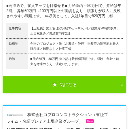
■高待遇で、収入アップを目指せる■ 月給35万～80万円で、昇給は年
2回。 昇給50万円～100万円以上の実績もあり、頑張りが収入に反映
されやすい環境です。 年収例として、入社1年目で820万円（都...
仕事内容
【正社員】施工管理◎月給35万～80万円／残業月20時間以内／
土日祝休み／業績賞与年2回
勤務地
全国のプロジェクト先（北海道～沖縄）※希望の勤務地を最大
限考慮／転勤なし／社宅完備
給与
■月給35万～80万円 ※上記は最低保証額です。経験・年齢・能
力を考慮のうえ、決定いたします。 ...
気になる
株式会社コプロコンストラクション（東証プ
ライム・名証プレミア上場企業グループ）
New