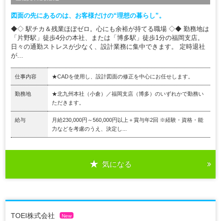
図面の先にあるのは、お客様だけの“理想の暮らし”。
◆◇ 駅チカ＆残業ほぼゼロ。心にも余裕が持てる職場 ◇◆ 勤務地は
「片野駅」徒歩4分の本社、または「博多駅」徒歩1分の福岡支店。
日々の通勤ストレスが少なく、設計業務に集中できます。 定時退社
が...
仕事内容
★CADを使用し、設計図面の修正を中心にお任せします。
勤務地
★北九州本社（小倉）／福岡支店（博多）のいずれかで勤務い
ただきます。
給与
月給230,000円～560,000円以上＋賞与年2回 ※経験・資格・能
力などを考慮のうえ、決定し...
気になる
TOEI株式会社
New