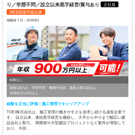
り／学歴不問／設立以来黒字経営/賞与あり
正社員
WEB面接可能企業
掲載終了日：2026/9/1
転勤なし
面接1回のみ
学歴不問
離職中歓迎
募集人数10名以上
年間休日120日以上
経験を正当に評価！施工管理でキャリアアップ
TOEI株式会社は、施工管理の働きやすさを追求し続ける成長企業で
す。 設立以来、連続黒字経営を継続し、大手から中小まで幅広い建
設会社と取引。 再開発や大型建設プロジェクトなど案件が増加して
おり、今回...