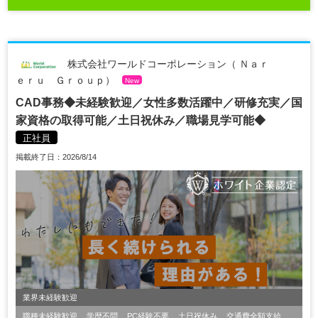
株式会社ワールドコーポレーション（ Ｎａｒ
ｅｒｕ Ｇｒｏｕｐ）
New
CAD事務◆未経験歓迎／女性多数活躍中／研修充実／国
家資格の取得可能／土日祝休み／職場見学可能◆
正社員
掲載終了日：2026/8/14
業界未経験歓迎
職種未経験歓迎
学歴不問
PC経験不要
土日祝休み
交通費全額支給