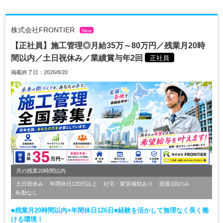
株式会社FRONTIER
New
【正社員】施工管理◎月給35万～80万円／残業月20時
間以内／土日祝休み／業績賞与年2回
正社員
掲載終了日：2026/8/20
月の残業20時間以内
土日祝休み
年間休日120日以上
社宅・家賃補助あり
面接1回のみ
転勤なし
■残業月20時間以内×年間休日126日■経験を活かして無理なく長く働
ける環境！