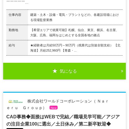
￣￣￣￣￣...
仕事内容
建築・土木・設備・電気・プラントなどの、各建設現場におけ
る現場監督業務
勤務地
【希望エリアで就業可能】札幌、仙台、東京、横浜、名古屋、
大阪、広島、福岡をはじめとする全国各地の拠点
給与
★経験者は月給50万円～90万円（残業代は別途全額支給） 【北
海道】月給252,960円 【青森・...
気になる
株式会社ワールドコーポレーション（ Ｎａｒ
ｅｒｕ Ｇｒｏｕｐ）
New
CAD事務◆面接はWEBで完結／職場見学可能／アジア
の注目企業100に選出／土日休み／第二新卒歓迎◆