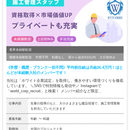
業界未経験歓迎
職種未経験歓迎
学歴不問
転勤なし
駅から徒歩5分以内
土日祝休み
《学歴・職歴・ブランク一切不問》平均初任給は月給26.4万円！ほと
んどが未経験入社のメンバーです！
当社は「ホワイト企業認定」を取得し、働きやすい環境づくりを徹底
しています。 ＼SNSで特別情報も発信中／ Instagramで
「world_corp_recruit」と検索！ メンバー紹介など限定...
仕事内容
先輩の指導のもと、大小さまざまな建設現場で、施工管理業務
を担当していただきます
募集年齢
年齢: 〜 40歳
勤務地
全国のプロジェクト先