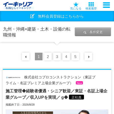
転職ならイーキャリア
気になる
検索履歴
無料会員登録はこちらから
九州・沖縄×建築・土木・設備の転
条件変更
職情報
前の
1
30
2
件
3
4
5
次の
30
株式会社コプロコンストラクション（東証プ
ライム・名証プレミア上場企業グループ）
New
施工管理◆経験者優遇・シニア歓迎／東証・名証上場企
業グループ／収入UPを実現／ g◆
正社員
掲載終了日：2026/8/28