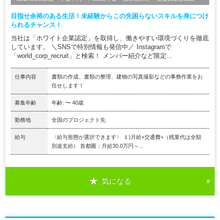
目指せ余裕のある生活！未経験からこの先困らないスキルを身につけ
られるチャンス！
当社は「ホワイト企業認定」を取得し、働きやすい環境づくりを徹底
しています。 ＼SNSで特別情報も発信中／ Instagramで
「world_corp_recruit」と検索！ メンバー紹介など限定...
仕事内容
書類の作成、書類の整理、建物の写真撮影などの事務作業をお
任せします！
募集年齢
年齢: 〜 40歳
勤務地
全国のプロジェクト先
給与
〈給与形態が選択できます〉 １)月給+交通費+（残業代は全額
別途支給） 首都圏：月給30.0万円～...
気になる