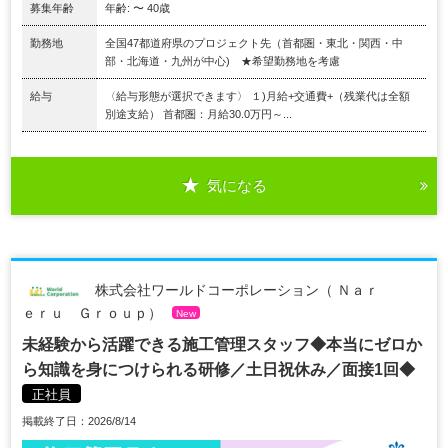
募集年齢
年齢: 〜 40歳
勤務地
全国47都道府県のプロジェクト先（首都圏・東北・関西・中
部・北海道・九州が中心) ★希望勤務地を考慮
給与
〈給与形態が選択できます〉 １)月給+交通費+（残業代は全額
別途支給） 首都圏：月給30.0万円～...
気になる
株式会社ワールドコーポレーション（ Ｎａｒ
ｅｒｕ Ｇｒｏｕｐ）
New
未経験から活躍できる施工管理スタッフ◆本当にゼロか
ら知識を身につけられる研修／土日祝休み／面接1回◆
正社員
掲載終了日：2026/8/14