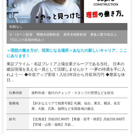
転勤なし
U・Iターン歓迎
職種未経験歓迎
業界未経験歓迎
募集人数10名以上
7日以上の長期休暇あり
＜理想の働き方が、現実になる場所＞あなたの新しいキャリア、ここ
にあります！
東証プライム・名証プレミア上場企業グループである当社。 日本の
建設現場を支える一員として活躍しませんか？ ~~夢の待遇を手に入
れよう~~ ◆年収アップ実現！入社1年目から月収36万円 ◆豊富な休
日...
仕事内容
資料作成・進行のチェック・スタッフの管理などを担当
勤務地
【好きなエリアで就業可能】札幌、仙台、東京、横浜、名古
屋、大阪、広島、福岡など全国各地の拠点
給与
【北海道】月給252,960円 【青森・岩手・秋田】月給226,000円
【宮城・山形・福島】月給...