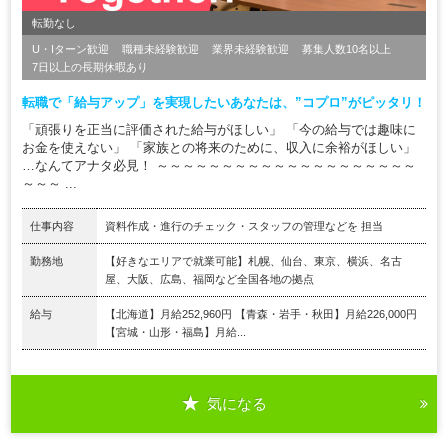
転勤なし
U・Iターン歓迎
職種未経験歓迎
業界未経験歓迎
募集人数10名以上
7日以上の長期休暇あり
転職で「給与アップ」を実現したいあなたは、”コプロ”がピッタリ！
「頑張りを正当に評価された給与がほしい」 「今の給与では趣味に
お金を使えない」 「家族との将来のために、収入に余裕がほしい」
…なんてアナタ必見！ ～～～～～～～～～～～～～～～～～～～～
～～～ ...
仕事内容
資料作成・進行のチェック・スタッフの管理などを 担当
勤務地
【好きなエリアで就業可能】札幌、仙台、東京、横浜、名古
屋、大阪、広島、福岡など全国各地の拠点
給与
【北海道】月給252,960円 【青森・岩手・秋田】月給226,000円
【宮城・山形・福島】月給...
気になる