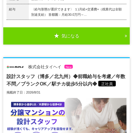
給与
〈給与形態が選択できます〉 １)月給+交通費+（残業代は全額
別途支給） 首都圏：月給30.0万円～...
気になる
株式会社タイヘイ
New
設計スタッフ（博多／北九州）◆前職給与を考慮／年数
不問／ブランクOK／駅チカ徒歩5分以内◆
正社員
掲載終了日：2026/8/31