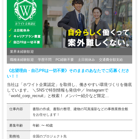
業界未経験歓迎
職種未経験歓迎
学歴不問
PC経験不要
土日祝休み
交通費全額支給
《志望理由・自己PRは一切不要》そのままのあなたでご応募くださ
い！！
当社は「ホワイト企業認定」を取得し、働きやすい環境づくりを徹底
しています。 ＼SNSで特別情報も発信中／ Instagramで
「world_corp_recruit」と検索！ メンバー紹介など限定...
仕事内容
書類の作成、書類の整理、建物の写真撮影などの事務業務全般
をお任せします！
募集年齢
年齢: 〜 40歳
勤務地
全国のプロジェクト先