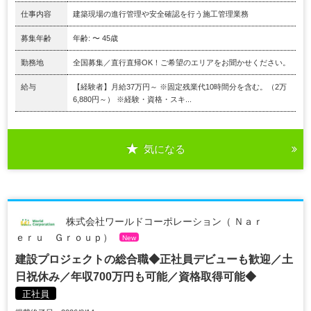
仕事内容
建築現場の進行管理や安全確認を行う施工管理業務
募集年齢
年齢: 〜 45歳
勤務地
全国募集／直行直帰OK！ご希望のエリアをお聞かせください。
給与
【経験者】月給37万円～ ※固定残業代10時間分を含む。（2万
6,880円～） ※経験・資格・スキ...
気になる
株式会社ワールドコーポレーション（ Ｎａｒ
ｅｒｕ Ｇｒｏｕｐ）
New
建設プロジェクトの総合職◆正社員デビューも歓迎／土
日祝休み／年収700万円も可能／資格取得可能◆
正社員