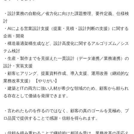
・設計業務の自動化／省力化に向けた課題整理、要件定義、仕様検
討
・AIによる営業設計支援（提案・見積・設計判断の支援）に関する
企画・開発
・構造最適架構生成など、設計高度化に関するアルゴリズム／シス
テム検討
・生産・製作までを見据えた一貫設計（データ連携／業務連携）の
設計・実装支援
・顧客ヒアリング、提案資料作成、導入支援、運用改善（継続的な
業務改革支援） 【やりがい】
・建築とITの両方に強い人材が希少な領域のため、顧客から頼られ
る存在として価値を発揮できます。
・言われたものを作るのではなく、顧客の真のゴールを見極め、プ
ロ品質で提供することで感謝・信頼を得られます。
・信頼を積み重ねることで継続的に相談を受け、業務改革の手応え