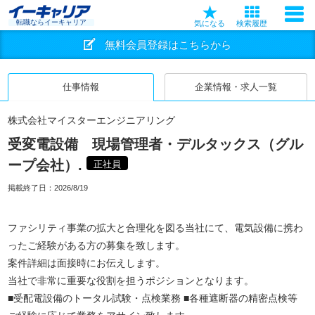
転職ならイーキャリア
気になる
検索履歴
無料会員登録はこちらから
仕事情報
企業情報・求人一覧
株式会社マイスターエンジニアリング
受変電設備 現場管理者・デルタックス（グル
ープ会社）.
正社員
掲載終了日：
2026/8/19
ファシリティ事業の拡大と合理化を図る当社にて、電気設備に携わ
ったご経験がある方の募集を致します。
案件詳細は面接時にお伝えします。
当社で非常に重要な役割を担うポジションとなります。
■受配電設備のトータル試験・点検業務 ■各種遮断器の精密点検等