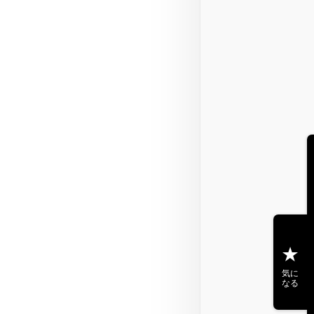
気に
なる