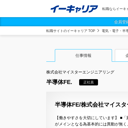
転職ならイーキ
会員登
転職サイトのイーキャリア TOP
電気・電子・半
仕事情報
株式会社マイスターエンジニアリング
半導体FE.
正社員
半導体FE/株式会社マイス
【働きやすさを大切にしています】 ■「
がメインとなる為基本的には異動が無く