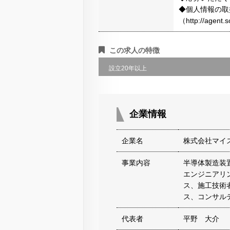
◆個人情報の取
（http://agen
この求人の特徴
設立20年以上
企業情報
企業名
株式会社マイ
事業内容
半導体製造装
エンジニアリ
ス、施工技術
ス、コンサル
代表者
平野 大介