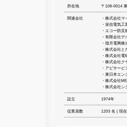
所在地
〒108-0014 
関連会社
・株式会社マイ
・栄信電気工
・エコー防災
・有限会社デ
・指月電興株
・株式会社と
・株式会社電
・株式会社ク
・アビサービ
・東日本エン
・株式会社M
・株式会社シ
設立
1974年
従業員数
1203 名 ( 現在